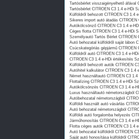
Tartósbérlet visszaigényelhető áfáva
Tartósbérlet CITROEN C3 1.4 e-HDi S
Külföldről behozott CITROEN C3 1.4 
Sikeres import autó átadás CITROEN 
Autókölcsönző CITROEN C3 1.4 e-HD
Céges flotta CITROEN C3 1.4 e-HDi 
Személyautó Tartós Bérlet CITROEN 
Autó behozatal külföldről saját lábo
Csúcskategóriás gépjármű CITROEN C
Külföldről autó CITROEN C3 1.4 e-HD
CITROEN C3 1.4 e-HDi értékesítés S
Külföldről behozott autók CITROEN C
Autóhitel kalkulátor CITROEN C3 1.4
Német használtautó CITROEN C3 1.4
Flottalízing CITROEN C3 1.4 e-HDi S
Autókölcsönzés CITROEN C3 1.4 e-H
Luxus használtautó németországból 
Autóbehozatal németországból CITRO
Külföldi használt autó vásárlás CITR
Autó behozatal németországból CITR
Külföldi autó forgalomba helyezés C
Járműhonosítás CITROEN C3 1.4 e-H
Flotta céges autók CITROEN C3 1.4 
Autó behozatal külföldről CITROEN C
Saját autó honosítása külföldről CIT