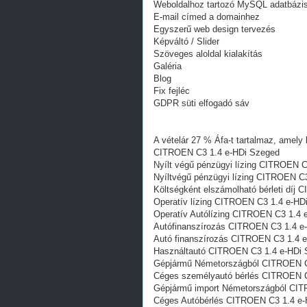
Weboldalhoz tartozó MySQL adatbázi
E-mail címed a domainhez
Egyszerű web design tervezés
Képváltó / Slider
Szöveges aloldal kialakítás
Galéria
Blog
Fix fejléc
GDPR süti elfogadó sáv
A vételár 27 % Áfa-t tartalmaz, amely 
CITROEN C3 1.4 e-HDi Szeged
Nyílt végű pénzügyi lízing CITROEN 
Nyíltvégű pénzügyi lízing CITROEN C
Költségként elszámolható bérleti díj
Operatív lízing CITROEN C3 1.4 e-HD
Operatív Autólízing CITROEN C3 1.4 
Autófinanszírozás CITROEN C3 1.4 e
Autó finanszírozás CITROEN C3 1.4 
Használtautó CITROEN C3 1.4 e-HDi
Gépjármű Németországból CITROEN C
Céges személyautó bérlés CITROEN C
Gépjármű import Németországból CIT
Céges Autóbérlés CITROEN C3 1.4 e