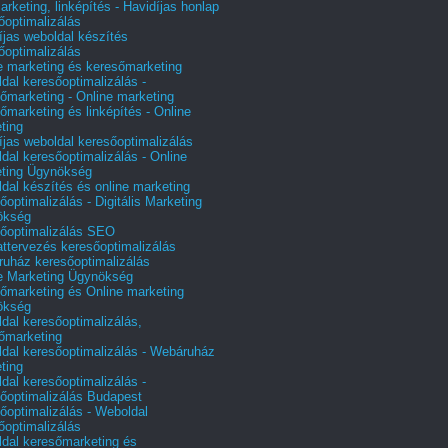
arketing, linképítés - Havidíjas honlap
őoptimalizálás
íjas weboldal készítés
őoptimalizálás
e marketing és keresőmarketing
dal keresőoptimalizálás -
őmarketing - Online marketing
őmarketing és linképítés - Online
ting
íjas weboldal keresőoptimalizálás
dal keresőoptimalizálás - Online
ting Ügynökség
dal készítés és online marketing
őoptimalizálás - Digitális Marketing
ökség
őoptimalizálás SEO
attervezés keresőoptimalizálás
uház keresőoptimalizálás
e Marketing Ügynökség
őmarketing és Online marketing
ökség
dal keresőoptimalizálás,
őmarketing
dal keresőoptimalizálás - Webáruház
ting
dal keresőoptimalizálás -
őoptimalizálás Budapest
őoptimalizálás - Weboldal
őoptimalizálás
dal keresőmarketing és