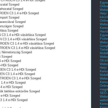
l CITROEN C3 1.4 e-HDi Szeged
Egyed
ozatal Szeged
Onlin
behozatal Szeged
Webár
ITROEN C3 1.4 e-HDi Szeged
Helyi
készí
import Szeged
Onlin
aranciával Szeged
Webol
rszágon‎ Szeged
Keres
rlása Szeged
Havid
 C3 1.4 e-HDi vásárlása Szeged
Egyed
Profe
N C3 1.4 e-HDi vásárlása Szeged
Webol
TROEN C3 1.4 e-HDi vásárlása Szeged
Googl
ITROEN C3 1.4 e-HDi vásárlása Szeged
Tarta
ók Németország Szeged
Mobil
i Szeged
Webol
Olcsó
4 e-HDi Szeged
Webol
e-HDi Szeged
Helyi
ROEN C3 1.4 e-HDi Szeged
Keres
OEN C3 1.4 e-HDi Szeged
Mobil
CITROEN C3 1.4 e-HDi Szeged
Websi
Keres
 1.4 e-HDi Szeged
Onlin
.4 e-HDi Szeged
mego
ók bérlése esküvőre Szeged
SEO -
 e-HDi Szeged
Webol
3 1.4 e-HDi Szeged
webol
Keres
Keres