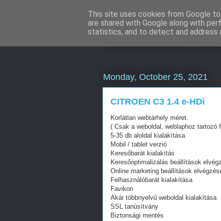
This site uses cookies from Google to 
are shared with Google along with per
Mercedes külf
statistics, and to detect and address 
Monday, October 25, 2021
CITROEN C3 1.4 e-HDi
Korlátlan webtárhely méret.
( Csak a weboldal, weblaphoz tartozó f
5-35 db aloldal kialakítása
Mobil / tablet verzió
Keresőbarát kialakítás
Keresőoptimalizálás beállítások elvég
Online marketing beállítások elvégzés
Felhasználóbarát kialakítása
Favikon
Akár többnyelvű weboldal kialakítása
SSL tanúsítvány
Biztonsági mentés