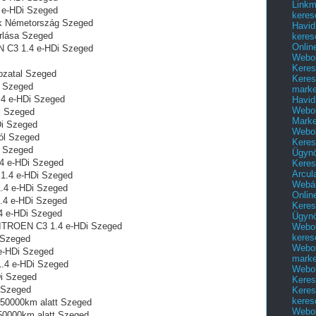
Linkm
 e-HDi Szeged
keres
ók Németország Szeged
Havid
rlása Szeged
keres
Onlin
EN C3 1.4 e-HDi Szeged
Webol
Keres
zatal‎ Szeged
Keres
i Szeged
marke
.4 e-HDi Szeged
Havid
Webol
i Szeged
Marke
Di Szeged
Webol
ól Szeged
Keres
i Szeged
Ügyn
.4 e-HDi Szeged
Keres
Arcul
 1.4 e-HDi Szeged
Webár
.4 e-HDi Szeged
Onlin
.4 e-HDi Szeged
Keres
4 e-HDi Szeged
Ügyn
CITROEN C3 1.4 e-HDi Szeged
Webol
keres
 Szeged
Webol
e-HDi Szeged
marke
1.4 e-HDi Szeged
Webol
i Szeged
Keres
 Szeged
Keres
keres
 50000km alatt Szeged
Webol
50000km alatt Szeged