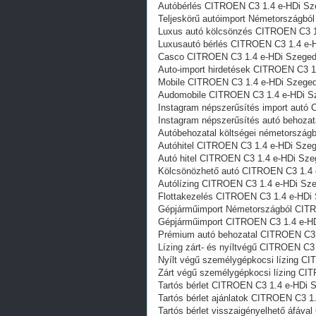
Autóbérlés CITROEN C3 1.4 e-HDi Sz
Teljeskörű autóimport Németországb
Luxus autó kölcsönzés CITROEN C3 1
Luxusautó bérlés CITROEN C3 1.4 e-
Casco CITROEN C3 1.4 e-HDi Szege
Auto-import hirdetések CITROEN C3 1
Mobile CITROEN C3 1.4 e-HDi Szege
Audomobile CITROEN C3 1.4 e-HDi S
Instagram népszerűsítés import autó
Instagram népszerűsítés autó behoza
Autóbehozatal költségei németorszá
Autóhitel CITROEN C3 1.4 e-HDi Sze
Autó hitel CITROEN C3 1.4 e-HDi Sze
Kölcsönözhető autó CITROEN C3 1.4 
Autólízing CITROEN C3 1.4 e-HDi Sz
Flottakezelés CITROEN C3 1.4 e-HDi
Gépjárműimport Németországból CIT
Gépjárműimport CITROEN C3 1.4 e-H
Prémium autó behozatal CITROEN C3 
Lízing zárt- és nyíltvégű CITROEN C3
Nyílt végű személygépkocsi lízing C
Zárt végű személygépkocsi lízing CI
Tartós bérlet CITROEN C3 1.4 e-HDi 
Tartós bérlet ajánlatok CITROEN C3 1
Tartós bérlet visszaigényelhető áfáv