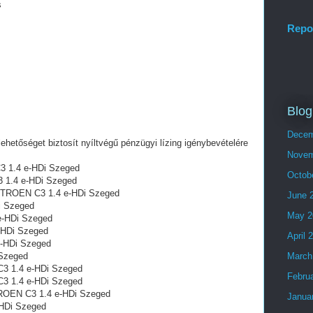
s
Repo
Blog
Decem
lehetőséget biztosít nyíltvégű pénzügyi lízing igénybevételére
Novem
C3 1.4 e-HDi Szeged
Octob
3 1.4 e-HDi Szeged
 CITROEN C3 1.4 e-HDi Szeged
June 
i Szeged
May 2
e-HDi Szeged
-HDi Szeged
April 
e-HDi Szeged
 Szeged
March
3 1.4 e-HDi Szeged
Febru
3 1.4 e-HDi Szeged
ROEN C3 1.4 e-HDi Szeged
Janua
-HDi Szeged