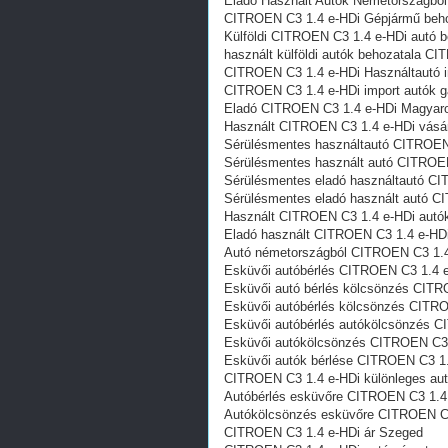
Eladó Használt Autók Németországbó
CITROEN C3 1.4 e-HDi Gépjármű beh
Külföldi CITROEN C3 1.4 e-HDi autó 
használt külföldi autók behozatala C
CITROEN C3 1.4 e-HDi Használtautó 
CITROEN C3 1.4 e-HDi import autók g
Eladó CITROEN C3 1.4 e-HDi Magyaro
Használt CITROEN C3 1.4 e-HDi vásá
Sérülésmentes használtautó CITROEN
Sérülésmentes használt autó CITROE
Sérülésmentes eladó használtautó CI
Sérülésmentes eladó használt autó C
Használt CITROEN C3 1.4 e-HDi aut
Eladó használt CITROEN C3 1.4 e-HD
Autó németországból CITROEN C3 1.
Esküvői autóbérlés CITROEN C3 1.4 
Esküvői autó bérlés kölcsönzés CIT
Esküvői autóbérlés kölcsönzés CITR
Esküvői autóbérlés autókölcsönzés 
Esküvői autókölcsönzés CITROEN C3
Esküvői autók bérlése CITROEN C3 1
CITROEN C3 1.4 e-HDi különleges aut
Autóbérlés esküvőre CITROEN C3 1.4
Autókölcsönzés esküvőre CITROEN C
CITROEN C3 1.4 e-HDi ár Szeged