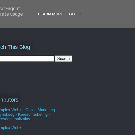
user-agent
erate usage
LEARN MORE
GOT IT
ch This Blog
ributors
mplex Web+ - Online Marketing
ynökség - Keresőmarketing -
resőoptimalizálás
mplex Web+