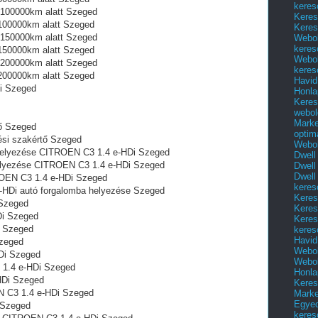
keres
 100000km alatt Szeged
Keres
100000km alatt Szeged
Keres
 150000km alatt Szeged
Webol
keres
150000km alatt Szeged
Webol
 200000km alatt Szeged
keres
200000km alatt Szeged
Havid
i Szeged
Honla
Keres
webol
Marke
ő Szeged
optim
ési szakértő Szeged
Webol
a helyezése CITROEN C3 1.4 e-HDi Szeged
Dwell
 helyezése CITROEN C3 1.4 e-HDi Szeged
Dwell
Dwell
OEN C3 1.4 e-HDi Szeged
keres
e-HDi autó forgalomba helyezése Szeged
Keres
 Szeged
Keres
i Szeged
Keres
i Szeged
keres
Havid
Szeged
Webol
Di Szeged
Webol
 1.4 e-HDi Szeged
Honla
HDi Szeged
Keres
EN C3 1.4 e-HDi Szeged
Mark
Egyed
 Szeged
keres