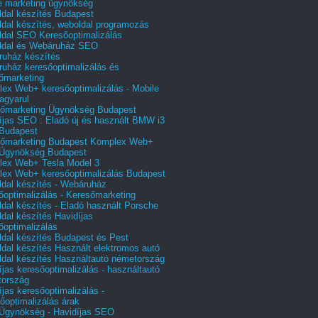
e marketing ügynökség
dal készítés Budapest
dal készítés, weboldal programozás
dal SEO Keresőoptimalizálás
ldal és Webáruház SEO
uház készítés
uház keresőoptimalizálás és
őmarketing
ex Web+ keresőoptimalizálás - Mobile
agyarul
őmarketing Ügynökség Budapest
íjas SEO : Eladó új és használt BMW i3
Budapest
őmarketing Budapest Komplex Web+
Ügynökség Budapest
ex Web+ Tesla Model 3
ex Web+ keresőoptimalizálás Budapest
dal készítés - Webáruház
őoptimalizálás - Keresőmarketing
dal készítés - Eladó használt Porsche
dal készítés Havidíjas
őoptimalizálás
dal készítés Budapest és Pest
dal készítés Használt elektromos autó
dal készítés Használtautó németország
íjas keresőoptimalizálás - használtautó
tország
íjas keresőoptimalizálás -
őoptimalizálás árak
gynökség - Havidíjas SEO