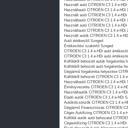
Használt autó‎ CITROEN C3 1.4 e-HDi
Használtautó‎ CITROEN C3 1.4 e-HDi 
Használt autó‎ CITROEN C3 1.4 e-HDi
Használtautó‎ CITROEN C3 1.4 e-HDi 
Használt autó‎ CITROEN C3 1.4 e-HDi
Használtautó‎ CITROEN C3 1.4 e-HDi 
Használt autó‎k CITROEN C3 1.4 e-HD
Autó értékesítő Szeged
Értékesítési szakértő Szeged
CITROEN C3 1.4 e-HDi autó értékesít
CITROEN C3 1.4 e-HDi autó értékesít
Külföldről behozott autók forgalomb
Külföldről behozott autó forgalomba
Gépjármű forgalomba helyezése CITR
Külföldről behozott CITROEN C3 1.4 
Használtautó‎ CITROEN C3 1.4 e-HDi
Élményvezetés CITROEN C3 1.4 e-HD
Használtautó‎k CITROEN C3 1.4 e-HD
Eladó autók CITROEN C3 1.4 e-HDi 
Autókölcsönzők CITROEN C3 1.4 e-H
Gépjármű Finanszírozás CITROEN C3
Céges Autólízing CITROEN C3 1.4 e-
Külföldi autók‎ autó behozatal CITRO
Cégautólízing CITROEN C3 1.4 e-HDi