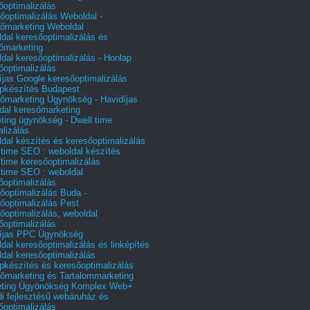
őoptimalizálás
őoptimalizálás Weboldal -
őmarketing Weboldal
dal keresőoptimalizálás és
őmarketing
dal keresőoptimalizálás - Honlap
őoptimalizálás
íjas Google keresőoptimalizálás
pkészítés Budapest
őmarketing Ügynökség - Havidíjas
dal keresőmarketing
ting ügynökség - Dwell time
alizálás
dal készítés és keresőoptimalizálás
 time SEO : weboldal készítés
 time keresőoptimalizálás
 time SEO : weboldal
őoptimalizálás
őoptimalizálás Buda -
őoptimalizálás Pest
őoptimalizálás, weboldal
őoptimalizálás
íjas PPC Ügynökség
dal keresőoptimalizálás és linképítés
dal keresőoptimalizálás
pkészítés és keresőoptimalizálás
őmarketing és Tartalommarketing
eting Ügyönökség Komplex Web+
i fejlesztésű webáruház és
őoptimalizálás