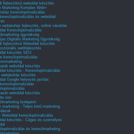
i fejlesztésű weboldal készítés
e Marketing Komplex Web+
uház keresőoptimalizálás
 keresőoptimalizálás és weboldal
tés
e webáruház fejlesztés, online vásárlás
dal Keresőoptimalizálás
őmarketing ügynökség
íjas Digitális Marketing Ügynökség
i fejlesztésű Weboldal készítés
sszionális webfejlesztés
dal készítés SEO
e keresőoptimalizálás
lommarketing
barát weboldal készítés
dal készítés - Keresőoptimalizálás
 webáruház készítés
dal Google helyezés javítás
 keresőoptimalizálás
őoptimalizálás
barát weboldal készítés
te seo
őmarketing budapest
e marketing - Teljes körű marketing
ldások
 Weboldal keresőoptimalizálás
dal készítés - Céges és személyes
dal
őoptimalizálás és keresőmarketing
őmarketing