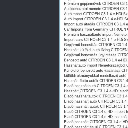
Prémium gépjárművek CITROEN C3 1.
Autóbehozatal menete CITROEN C3 1
Autóimport CITROEN C3 1.4 e-HDi S
Autó import CITROEN C3 1.4 e-HDi S
Import autó átadás CITROEN C3 1.4 
Car Imports from Germany CITROEN 
Prémium használtautó import Németo
Import cars CITROEN C3 1.4 e-HDi S
Gépjármű honosítás CITROEN C3 1.4
Használt külföldi autó lízing CITROE
Gépjármű honosítás ügyintézés CITR
Behozott autó CITROEN C3 1.4 e-HDi
Használtautó import Németországból
Külföldről behozott autó vásárlása C
külföldi okmányokkal rendelkező aut
Használt flotta autók CITROEN C3 1.
Eladó használtautó CITROEN C3 1.4 
Használt CITROEN C3 1.4 e-HDi elad
Eladó használtautók CITROEN C3 1.4
Eladó használt autó CITROEN C3 1.4
Eladó használt autók CITROEN C3 1.
Eladó CITROEN C3 1.4 e-HDi import h
Eladó CITROEN C3 1.4 e-HDi használ
Eladó használt CITROEN C3 1.4 e-HD
Eladó használt és új CITROEN C3 1.4