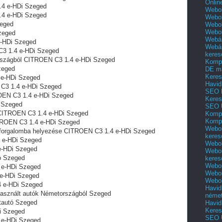
Onlin
4 e-HDi Szeged
Webol
.4 e-HDi Szeged
Webol
zeged
Webol
Webo
zeged
Webár
e-HDi Szeged
Webár
C3 1.4 e-HDi Szeged
keres
rszágból CITROEN C3 1.4 e-HDi Szeged
Kompl
zeged
DE m
Keres
 e-HDi Szeged
Havid
N C3 1.4 e-HDi Szeged
SEO 
OEN C3 1.4 e-HDi Szeged
Keres
 Szeged
SEO 
 CITROEN C3 1.4 e-HDi Szeged
Kompl
Kompl
ITROEN C3 1.4 e-HDi Szeged
Webol
ó forgalomba helyezése CITROEN C3 1.4 e-HDi Szeged
keres
4 e-HDi Szeged
Webol
e-HDi Szeged
Webol
ó Szeged
keres
Webol
 e-HDi Szeged
Webol
 e-HDi Szeged
Webol
4 e-HDi Szeged
Havid
asznált autók Németországból Szeged
néme
tautó Szeged
Havid
Keres
i Szeged
SEO Ü
 e-HDi Szeged