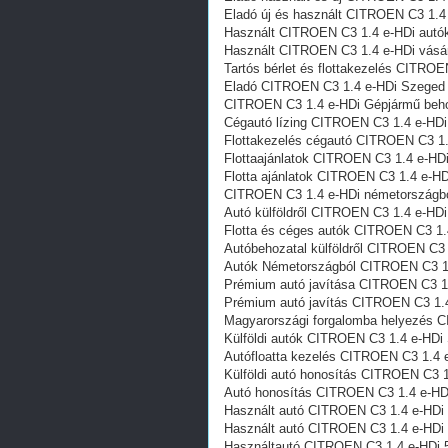
Eladó új és használt CITROEN C3 1.4
Használt CITROEN C3 1.4 e-HDi aut
Használt CITROEN C3 1.4 e-HDi vásá
Tartós bérlet és flottakezelés CITRO
Eladó CITROEN C3 1.4 e-HDi Szeged
CITROEN C3 1.4 e-HDi Gépjármű beho
Cégautó lízing CITROEN C3 1.4 e-HD
Flottakezelés cégautó CITROEN C3 1
Flottaajánlatok CITROEN C3 1.4 e-HD
Flotta ajánlatok CITROEN C3 1.4 e-H
CITROEN C3 1.4 e-HDi németországb
Autó külföldről CITROEN C3 1.4 e-HD
Flotta és céges autók CITROEN C3 1
Autóbehozatal külföldről CITROEN C3
Autók Németországból‎ CITROEN C3 1
Prémium autó javítása CITROEN C3 1
Prémium autó javítás CITROEN C3 1.
Magyarországi forgalomba helyezés 
Külföldi autók‎ CITROEN C3 1.4 e-HDi
Autófloatta kezelés CITROEN C3 1.4 
Külföldi autó honosítás CITROEN C3 
Autó honosítás CITROEN C3 1.4 e-HD
Használt autó‎ CITROEN C3 1.4 e-HDi
Használt autó‎ CITROEN C3 1.4 e-HDi
Használtautó‎ CITROEN C3 1.4 e-HDi 