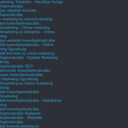
arketing, linképítés - Havidíjas honlap
őoptimalizálás
íjas weboldal készítés
őoptimalizálás
e marketing és keresőmarketing
dal keresőoptimalizálás -
őmarketing - Online marketing
őmarketing és linképítés - Online
ting
íjas weboldal keresőoptimalizálás
dal keresőoptimalizálás - Online
ting Ügynökség
dal készítés és online marketing
őoptimalizálás - Digitális Marketing
ökség
őoptimalizálás SEO
attervezés keresőoptimalizálás
uház keresőoptimalizálás
e Marketing Ügynökség
őmarketing és Online marketing
ökség
dal keresőoptimalizálás,
őmarketing
dal keresőoptimalizálás - Webáruház
ting
dal keresőoptimalizálás -
őoptimalizálás Budapest
őoptimalizálás - Weboldal
őoptimalizálás
dal keresőmarketing és