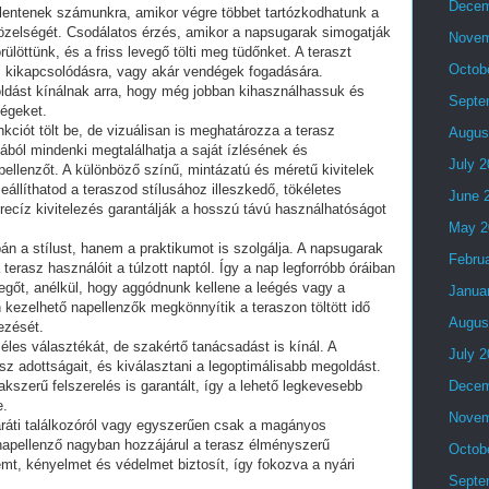
Decem
elentenek számunkra, amikor végre többet tartózkodhatunk a
özelségét. Csodálatos érzés, amikor a napsugarak simogatják
Novem
ülöttünk, és a friss levegő tölti meg tüdőnket. A teraszt
Octob
, kikapcsolódásra, vagy akár vendégek fogadására.
oldást kínálnak arra, hogy még jobban kihasználhassuk és
Septe
ségeket.
kciót tölt be, de vizuálisan is meghatározza a terasz
Augus
atából mindenki megtalálhatja a saját ízlésének és
July 
ellenzőt. A különböző színű, mintázatú és méretű kivitelek
eállíthatod a teraszod stílusához illeszkedő, tökéletes
June 
ecíz kivitelezés garantálják a hosszú távú használhatóságot
May 2
 a stílust, hanem a praktikumot is szolgálja. A napsugarak
Febru
rasz használóit a túlzott naptól. Így a nap legforróbb óráiban
vegőt, anélkül, hogy aggódnunk kellene a leégés vagy a
Janua
 kezelhető napellenzők megkönnyítik a teraszon töltött idő
Augus
ezését.
es választékát, de szakértő tanácsadást is kínál. A
July 
sz adottságait, és kiválasztani a legoptimálisabb megoldást.
zakszerű felszerelés is garantált, így a lehető legkevesebb
Decem
e.
Novem
aráti találkozóról vagy egyszerűen csak a magányos
 napellenző nagyban hozzájárul a terasz élményszerű
Octob
emt, kényelmet és védelmet biztosít, így fokozva a nyári
Septe