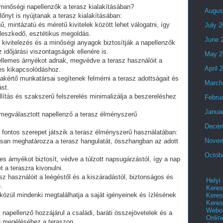
minőségi napellenzők a terasz kialakításában?
Augus
őnyt is nyújtanak a terasz kialakításában:
, mintázatú és méretű kivitelek között lehet válogatni, így
July 
illeszkedő, esztétikus megoldás.
June 
z kivitelezés és a minőségi anyagok biztosítják a napellenzők
időjárási viszontagságok ellenére is.
May 2
ellemes árnyékot adnak, megvédve a terasz használóit a
April 
mes kikapcsolódáshoz.
akértő munkatársai segítenek felmérni a terasz adottságait és
March
ást.
állítás és szakszerű felszerelés minimalizálja a beszereléshez
Febru
Janua
l megválasztott napellenző a terasz élményszerű
Decem
ő fontos szerepet játszik a terasz élményszerű használatában:
Novem
lisan meghatározza a terasz hangulatát, összhangban az adott
Octob
s árnyékot biztosít, védve a túlzott napsugárzástól, így a nap
t a teraszra kivonulni.
z használóit a leégéstől és a kiszáradástól, biztonságos és
Helyi
.
Keres
közül mindenki megtalálhatja a saját igényeinek és ízlésének
Keres
Keres
Webol
napellenző hozzájárul a családi, baráti összejövetelek és a
Onlin
 megéléséhez a teraszon.