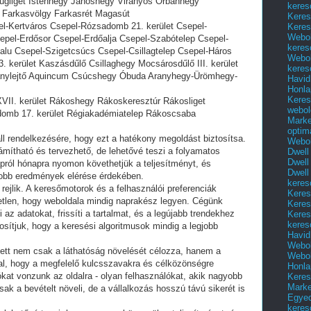
Zugliget Istenhegy Jánoshegy Virányos Orbánhegy
keres
Farkasvölgy Farkasrét Magasút
Keres
pel-Kertváros Csepel-Rózsadomb 21. kerület Csepel-
Keres
Webol
epel-Erdősor Csepel-Erdőalja Csepel-Szabótelep Csepel-
keres
falu Csepel-Szigetcsúcs Csepel-Csillagtelep Csepel-Háros
Webol
3. kerület Kaszásdűlő Csillaghegy Mocsárosdűlő III. kerület
keres
nylejtő Aquincum Csúcshegy Óbuda Aranyhegy-Ürömhegy-
Havid
Honla
Keres
XVII. kerület Rákoshegy Rákoskeresztúr Rákosliget
webol
domb 17. kerület Régiakadémiatelep Rákoscsaba
Marke
optim
l rendelkezésére, hogy ezt a hatékony megoldást biztosítsa.
Webol
mítható és tervezhető, de lehetővé teszi a folyamatos
Dwell
Dwell
apról hónapra nyomon követhetjük a teljesítményt, és
Dwell
 jobb eredmények elérése érdekében.
keres
rejlik. A keresőmotorok és a felhasználói preferenciák
Keres
tetlen, hogy weboldala mindig naprakész legyen. Cégünk
Keres
az adatokat, frissíti a tartalmat, és a legújabb trendekhez
Keres
keres
ztosítjuk, hogy a keresési algoritmusok mindig a legjobb
Havid
Webol
lett nem csak a láthatóság növelését célozza, hanem a
Webol
al, hogy a megfelelő kulcsszavakra és célközönségre
Honla
tókat vonzunk az oldalra - olyan felhasználókat, akik nagyobb
Keres
Mark
ak a bevételt növeli, de a vállalkozás hosszú távú sikerét is
Egyed
keres