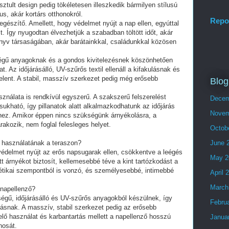
isztult design pedig tökéletesen illeszkedik bármilyen stílusú
s, akár kortárs otthonokról.
Repo
egészítő. Amellett, hogy védelmet nyújt a nap ellen, egyúttal
t. Így nyugodtan élvezhetjük a szabadban töltött időt, akár
önyv társaságában, akár barátainkkal, családunkkal közösen
ségű anyagoknak és a gondos kivitelezésnek köszönhetően
. Az időjárásálló, UV-szűrős textil ellenáll a kifakulásnak és
elent. A stabil, masszív szerkezet pedig még erősebb
Blog
sználata is rendkívül egyszerű. A szakszerű felszerelést
Decem
ukható, így pillanatok alatt alkalmazkodhatunk az időjárás
Novem
khez. Amikor éppen nincs szükségünk árnyékolásra, a
akozik, nem foglal felesleges helyet.
Octob
ő használatának a teraszon?
June 
védelmet nyújt az erős napsugarak ellen, csökkentve a leégés
May 2
t árnyékot biztosít, kellemesebbé téve a kint tartózkodást a
tétikai szempontból is vonzó, és személyesebbé, intimebbé
April 
March
 napellenző?
ségű, időjárásálló és UV-szűrős anyagokból készülnek, így
Febru
dásnak. A masszív, stabil szerkezet pedig az erősebb
elő használat és karbantartás mellett a napellenző hosszú
Janua
nosát.