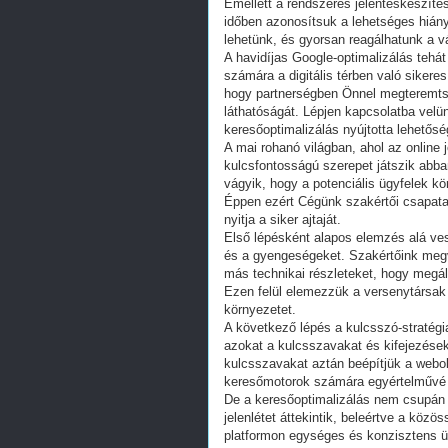
Emellett a rendszeres jelentéskészíté
időben azonosítsuk a lehetséges hiány
lehetünk, és gyorsan reagálhatunk a v
A havidíjas Google-optimalizálás tehá
számára a digitális térben való sikere
hogy partnerségben Önnel megteremtse 
láthatóságát. Lépjen kapcsolatba velü
keresőoptimalizálás nyújtotta lehető
A mai rohanó világban, ahol az online 
kulcsfontosságú szerepet játszik abban
vágyik, hogy a potenciális ügyfelek k
Éppen ezért Cégünk szakértői csapata a
nyitja a siker ajtaját.
Első lépésként alapos elemzés alá ve
és a gyengeségeket. Szakértőink megv
más technikai részleteket, hogy megáll
Ezen felül elemezzük a versenytársak 
környezetet.
A következő lépés a kulcsszó-stratégi
azokat a kulcsszavakat és kifejezések
kulcsszavakat aztán beépítjük a webo
keresőmotorok számára egyértelművé vá
De a keresőoptimalizálás nem csupán a
jelenlétet áttekintik, beleértve a közö
platformon egységes és konzisztens ü