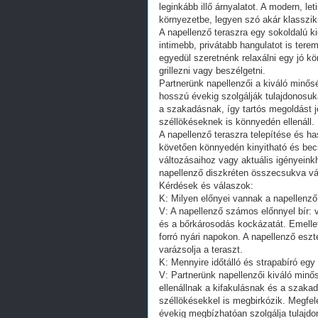
leginkább illő árnyalatot. A modern, let
környezetbe, legyen szó akár klassziku
A napellenző teraszra egy sokoldalú ki
intimebb, privátabb hangulatot is terem
egyedül szeretnénk relaxálni egy jó k
grillezni vagy beszélgetni.
Partnerünk napellenzői a kiváló minő
hosszú évekig szolgálják tulajdonosukat
a szakadásnak, így tartós megoldást j
széllökéseknek is könnyedén ellenáll.
A napellenző teraszra telepítése és ha
követően könnyedén kinyitható és becs
változásaihoz vagy aktuális igényein
napellenző diszkréten összecsukva vár
Kérdések és válaszok:
K: Milyen előnyei vannak a napellenz
V: A napellenző számos előnnyel bír: 
és a bőrkárosodás kockázatát. Emellet
forró nyári napokon. A napellenző esz
varázsolja a teraszt.
K: Mennyire időtálló és strapabíró egy
V: Partnerünk napellenzői kiváló minő
ellenállnak a kifakulásnak és a szaka
széllökésekkel is megbirkózik. Megfel
évekig megbízhatóan szolgálja tulajdo