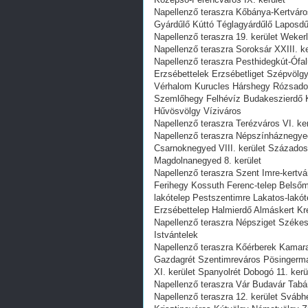
Napellenző teraszra Kőbánya-Kertváros
Gyárdűlő Kúttó Téglagyárdűlő Laposdű
Napellenző teraszra 19. kerület Wekerl
Napellenző teraszra Soroksár XXIII. ke
Napellenző teraszra Pesthidegkút-Ófal
Erzsébettelek Erzsébetliget Szépvölg
Vérhalom Kurucles Hárshegy Rózsado
Szemlőhegy Felhévíz Budakeszierdő K
Hűvösvölgy Víziváros
Napellenző teraszra Terézváros VI. ker
Napellenző teraszra Népszínháznegye
Csarnoknegyed VIII. kerület Század
Magdolnanegyed 8. kerület
Napellenző teraszra Szent Imre-kertv
Ferihegy Kossuth Ferenc-telep Belsőma
lakótelep Pestszentimre Lakatos-lakót
Erzsébettelep Halmierdő Almáskert Kre
Napellenző teraszra Népsziget Székes
Istvántelek
Napellenző teraszra Kőérberek Kamar
Gazdagrét Szentimreváros Pösingerma
XI. kerület Spanyolrét Dobogó 11. ke
Napellenző teraszra Vár Budavár Tabán 
Napellenző teraszra 12. kerület Svábh