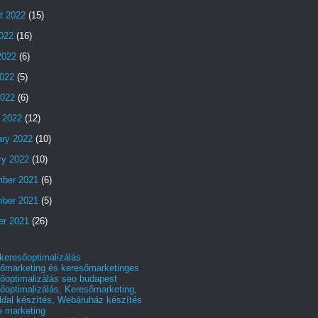
t 2022
(15)
2022
(16)
2022
(6)
022
(5)
2022
(6)
 2022
(12)
ary 2022
(10)
ry 2022
(10)
ber 2021
(6)
ber 2021
(5)
er 2021
(26)
 keresőoptimalizálás
őmarketing és keresőmarketinges
őoptimalizálás seo budapest
őoptimalizálás, Keresőmarketing,
dal készítés, Webáruház készítés
e marketing