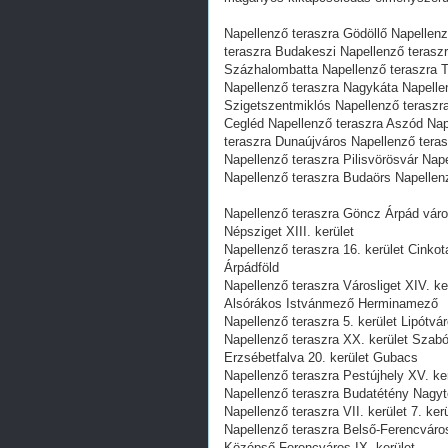
Napellenző teraszra Gödöllő Napellenz
teraszra Budakeszi Napellenző terasz
Százhalombatta Napellenző teraszra T
Napellenző teraszra Nagykáta Napelle
Szigetszentmiklós Napellenző teraszr
Cegléd Napellenző teraszra Aszód Nap
teraszra Dunaújváros Napellenző tera
Napellenző teraszra Pilisvörösvár Na
Napellenző teraszra Budaörs Napellen
Napellenző teraszra Göncz Árpád város
Népsziget XIII. kerület
Napellenző teraszra 16. kerület Cink
Árpádföld
Napellenző teraszra Városliget XIV. k
Alsórákos Istvánmező Herminamező
Napellenző teraszra 5. kerület Lipótvá
Napellenző teraszra XX. kerület Szab
Erzsébetfalva 20. kerület Gubacs
Napellenző teraszra Pestújhely XV. ker
Napellenző teraszra Budatétény Nagyté
Napellenző teraszra VII. kerület 7. ke
Napellenző teraszra Belső-Ferencváros
Középső-Ferencváros IX. kerület