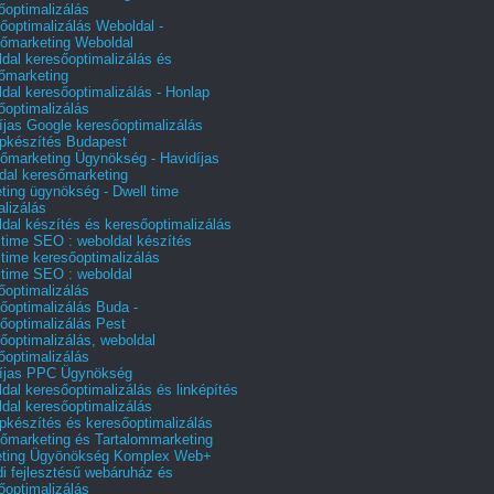
őoptimalizálás
őoptimalizálás Weboldal -
őmarketing Weboldal
dal keresőoptimalizálás és
őmarketing
dal keresőoptimalizálás - Honlap
őoptimalizálás
íjas Google keresőoptimalizálás
pkészítés Budapest
őmarketing Ügynökség - Havidíjas
dal keresőmarketing
ting ügynökség - Dwell time
alizálás
dal készítés és keresőoptimalizálás
 time SEO : weboldal készítés
 time keresőoptimalizálás
 time SEO : weboldal
őoptimalizálás
őoptimalizálás Buda -
őoptimalizálás Pest
őoptimalizálás, weboldal
őoptimalizálás
íjas PPC Ügynökség
dal keresőoptimalizálás és linképítés
dal keresőoptimalizálás
pkészítés és keresőoptimalizálás
őmarketing és Tartalommarketing
eting Ügyönökség Komplex Web+
i fejlesztésű webáruház és
őoptimalizálás