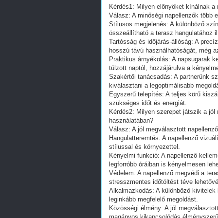
Kérdés1: Milyen előnyöket kínálnak a 
Válasz: A minőségi napellenzők több el
Stílusos megjelenés: A különböző színű
összeállítható a terasz hangulatához 
Tartósság és időjárás-állóság: A precí
hosszú távú használhatóságát, még az 
Praktikus árnyékolás: A napsugarak k
túlzott naptól, hozzájárulva a kényel
Szakértői tanácsadás: A partnerünk sz
kiválasztani a legoptimálisabb megold
Egyszerű telepítés: A teljes körű kisz
szükséges időt és energiát.
Kérdés2: Milyen szerepet játszik a jó
használatában?
Válasz: A jól megválasztott napellenz
Hangulatteremtés: A napellenző vizuá
stílussal és környezettel.
Kényelmi funkció: A napellenző kelleme
legforróbb óráiban is kényelmesen lehe
Védelem: A napellenző megvédi a teras
stresszmentes időtöltést téve lehetővé
Alkalmazkodás: A különböző kivitelek 
leginkább megfelelő megoldást.
Közösségi élmény: A jól megválasztott 
magányos kikapcsolódás élményszerű