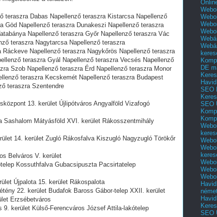
Onlin
Webol
ő teraszra Dabas Napellenző teraszra Kistarcsa Napellenző
Webol
Webol
ra Göd Napellenző teraszra Dunakeszi Napellenző teraszra
Webo
atabánya Napellenző teraszra Győr Napellenző teraszra Vác
Webár
nző teraszra Nagytarcsa Napellenző teraszra
Webár
a Ráckeve Napellenző teraszra Nagykőrös Napellenző teraszra
keres
ellenző teraszra Gyál Napellenző teraszra Vecsés Napellenző
Kompl
DE m
szra Szob Napellenző teraszra Érd Napellenző teraszra Monor
Keres
pellenző teraszra Kecskemét Napellenző teraszra Budapest
Havid
ző teraszra Szentendre
SEO 
Keres
központ 13. kerület Újlipótváros Angyalföld Vizafogó
SEO 
Kompl
Kompl
ota Sashalom Mátyásföld XVI. kerület Rákosszentmihály
Webol
keres
erület 14. kerület Zugló Rákosfalva Kiszugló Nagyzugló Törökőr
Webol
Webol
keres
ros Belváros V. kerület
Webol
ótelep Kossuthfalva Gubacsipuszta Pacsirtatelep
Webol
Webol
ület Újpalota 15. kerület Rákospalota
Havid
tény 22. kerület Budafok Baross Gábor-telep XXII. kerület
néme
Havid
rület Erzsébetváros
Keres
 9. kerület Külső-Ferencváros József Attila-lakótelep
SEO Ü