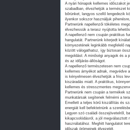
A nyári hónapok kellemes időszakot j
szabadban, élvezhetjük a természet k
bőrünket, langyos szellő lengedezik kör
ilyenkor sokszor használjuk pihenésre
Partnerünk napellenzői tökéletes meg
élvezhessük a terasz nyújtotta lehető
A napellenző nem csupán praktikus fun
hangulatát. Partnerünk kiterjedt kínál
környezetének leginkább megfelelő nap
között válogathatsz, így biztosan össz
megoldást. A minőségi anyagok és a pr
és az időjárás-állóságot.
A napellenző természetesen nem csupán
kellemes árnyékot adnak, megvédve a te
is kényelmesen élvezhetjük a friss le
kiszáradás miatt. A praktikus, könnyen
kellemes és stresszmentes megszerv
Partnerünk nem csupán a termékek szél
munkatársak segítenek felmérni a tera
Emellett a teljes körű kiszállítás és s
energiát kell befektetnünk a szerelésb
Legyen szó családi összejövetelről, b
kikapcsolódásról, a jól megválasztott
használatához. Meghitt hangulatot ter
időszak örömeinek élvezetét.