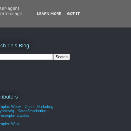
user-agent
erate usage
LEARN MORE
GOT IT
ch This Blog
ributors
mplex Web+ - Online Marketing
ynökség - Keresőmarketing -
resőoptimalizálás
mplex Web+