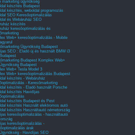
e marketing ügynökség
dal készítés Budapest
dal készítés, weboldal programozás
dal SEO Keresőoptimalizálás
ldal és Webáruház SEO
uház készítés
uház keresőoptimalizálás és
őmarketing
ex Web+ keresőoptimalizálás - Mobile
agyarul
őmarketing Ügynökség Budapest
íjas SEO : Eladó új és használt BMW i3
Budapest
őmarketing Budapest Komplex Web+
Ügynökség Budapest
ex Web+ Tesla Model 3
ex Web+ keresőoptimalizálás Budapest
dal készítés - Webáruház
őoptimalizálás - Keresőmarketing
dal készítés - Eladó használt Porsche
dal készítés Havidíjas
őoptimalizálás
dal készítés Budapest és Pest
dal készítés Használt elektromos autó
dal készítés Használtautó németország
íjas keresőoptimalizálás - használtautó
tország
íjas keresőoptimalizálás -
őoptimalizálás árak
gynökség - Havidíjas SEO