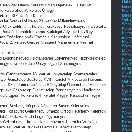
Linkm
 Népliget Óhegy Keresztúridűlő Ligettelek 10. kerület
keres
lő Felsőrákos X. kerület Újhegy
Havid
keres
etelep XIX. kerület Kispest
Onlin
rület Soroksár-Újtelep 23. kerület Millenniumtelep
Webol
u Újlak Zöldmál II. kerület Törökvész Petneházyrét Hársakalja
Keres
y Pasarét Remetekertváros Budaliget Adyliget Pálvölgy
Keres
mb Szépilona Nyék Csatárka Széphalom Lipótmező
marke
Havid
ővár 2. kerület Gercse Országút Máriaremete Rézmál
Webol
Marke
ület 6. kerület
Webol
d Losoncinegyed Palotanegyed Corvinnegyed Tisztviselőtelep
Keres
osnegyed Kerepesdűlő Orczynegyed Ganznegyed
Ügyn
Keres
Arcul
áros Ganzkertváros 18. kerület Lónyaytelep Szemeretelep
Webár
jor Ganztelep Bélatelep XVIII. kerület Miklóstelep Havanna-
Onlin
elep Szent Lőrinc-lakótelep Bókaytelep Újpéteritelep Erdőskert
Keres
puska Géza-telep Gloriett-telep Rendessytelep Liptáktelep
Ügyn
Webol
dűlő Újpest IV. kerület 4. kerület Megyer Káposztásmegyer
keres
Webol
aerdő Sashegy Infopark Nádorkert Sasad Kelenvölgy
marke
jor Hosszúrét Gellérthegy Őrmező Örsöd Péterhegy Kelenföld
Webol
rület Albertfalva Madárhegy Lágymányos
Keres
Keres
Gellérthegy I. kerület Krisztinaváros 1. kerület Víziváros
keres
egy XII. kerület Budakeszierdő Csillebérc Mártonhegy
Webol