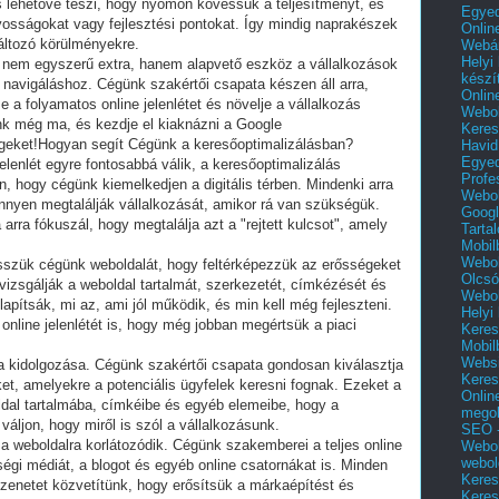
s lehetővé teszi, hogy nyomon kövessük a teljesítményt, és
Egyed
osságokat vagy fejlesztési pontokat. Így mindig naprakészek
Onlin
áltozó körülményekre.
Webár
Helyi
t nem egyszerű extra, hanem alapvető eszköz a vállalkozások
készí
s navigáláshoz. Cégünk szakértői csapata készen áll arra,
Onlin
a folyamatos online jelenlétet és növelje a vállalkozás
Webol
nk még ma, és kezdje el kiaknázni a Google
Keres
ségeket!Hogyan segít Cégünk a keresőoptimalizálásban?
Havid
Egyed
jelenlét egyre fontosabbá válik, a keresőoptimalizálás
Profe
, hogy cégünk kiemelkedjen a digitális térben. Mindenki arra
Webol
önnyen megtalálják vállalkozását, amikor rá van szükségük.
Googl
rra fókuszál, hogy megtalálja azt a "rejtett kulcsot", amely
Tarta
Mobil
Webol
sszük cégünk weboldalát, hogy feltérképezzük az erősségeket
Olcsó
izsgálják a weboldal tartalmát, szerkezetét, címkézését és
Webol
apítsák, mi az, ami jól működik, és min kell még fejleszteni.
Helyi
online jelenlétét is, hogy még jobban megértsük a piaci
Keres
Mobil
Websi
a kidolgozása. Cégünk szakértői csapata gondosan kiválasztja
Keres
et, amelyekre a potenciális ügyfelek keresni fognak. Ezeket a
Onlin
ldal tartalmába, címkéibe és egyéb elemeibe, hogy a
mego
ljon, hogy miről is szól a vállalkozásunk.
SEO -
 weboldalra korlátozódik. Cégünk szakemberei a teljes online
Webol
webol
sségi médiát, a blogot és egyéb online csatornákat is. Minden
Keres
zenetet közvetítünk, hogy erősítsük a márkaépítést és
Keres