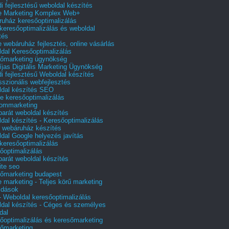
i fejlesztésű weboldal készítés
e Marketing Komplex Web+
uház keresőoptimalizálás
 keresőoptimalizálás és weboldal
tés
e webáruház fejlesztés, online vásárlás
dal Keresőoptimalizálás
őmarketing ügynökség
íjas Digitális Marketing Ügynökség
i fejlesztésű Weboldal készítés
sszionális webfejlesztés
dal készítés SEO
e keresőoptimalizálás
lommarketing
barát weboldal készítés
dal készítés - Keresőoptimalizálás
 webáruház készítés
dal Google helyezés javítás
 keresőoptimalizálás
őoptimalizálás
barát weboldal készítés
te seo
őmarketing budapest
e marketing - Teljes körű marketing
ldások
 Weboldal keresőoptimalizálás
dal készítés - Céges és személyes
dal
őoptimalizálás és keresőmarketing
őmarketing