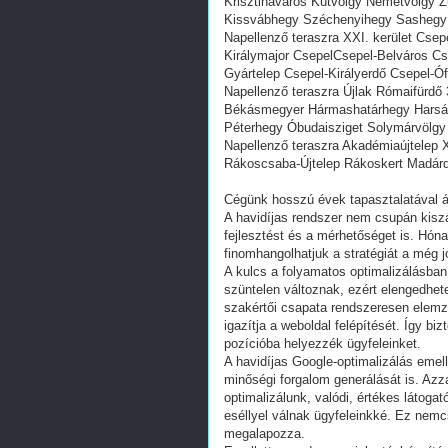
Krisztinaváros Kútvölgy Németvölgy 
Kissvábhegy Széchenyihegy Sashegy 
Napellenző teraszra XXI. kerület Cse
Királymajor CsepelCsepel-Belváros Cs
Gyártelep Csepel-Királyerdő Csepel-Ó
Napellenző teraszra Újlak Rómaifürdő 
Békásmegyer Hármashatárhegy Harsá
Péterhegy Óbudaisziget Solymárvölgy
Napellenző teraszra Akadémiaújtelep 
Rákoscsaba-Újtelep Rákoskert Madár
Cégünk hosszú évek tapasztalatával ál
A havidíjas rendszer nem csupán kiszá
fejlesztést és a mérhetőséget is. Hón
finomhangolhatjuk a stratégiát a még
A kulcs a folyamatos optimalizálásban 
szüntelen változnak, ezért elengedhe
szakértői csapata rendszeresen elemzi 
igazítja a weboldal felépítését. Így bi
pozícióba helyezzék ügyfeleinket.
A havidíjas Google-optimalizálás emel
minőségi forgalom generálását is. Azz
optimalizálunk, valódi, értékes látoga
eséllyel válnak ügyfeleinkké. Ez nemcs
megalapozza.