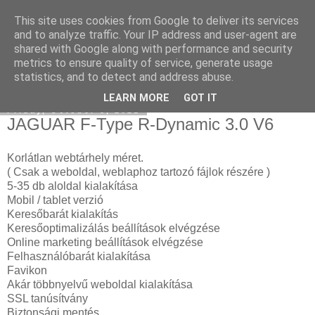
This site uses cookies from Google to deliver its services
Mercedes külföldről
and to analyze traffic. Your IP address and user-agent are
shared with Google along with performance and security
metrics to ensure quality of service, generate usage
statistics, and to detect and address abuse.
▼
LEARN MORE
GOT IT
Friday, October 8, 2021
JAGUAR F-Type R-Dynamic 3.0 V6
Korlátlan webtárhely méret.
( Csak a weboldal, weblaphoz tartozó fájlok részére )
5-35 db aloldal kialakítása
Mobil / tablet verzió
Keresőbarát kialakítás
Keresőoptimalizálás beállítások elvégzése
Online marketing beállítások elvégzése
Felhasználóbarát kialakítása
Favikon
Akár többnyelvű weboldal kialakítása
SSL tanúsítvány
Biztonsági mentés