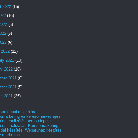
t 2022
(15)
2022
(16)
2022
(6)
022
(5)
2022
(6)
 2022
(12)
ary 2022
(10)
ry 2022
(10)
ber 2021
(6)
ber 2021
(5)
er 2021
(26)
 keresőoptimalizálás
őmarketing és keresőmarketinges
őoptimalizálás seo budapest
őoptimalizálás, Keresőmarketing,
dal készítés, Webáruház készítés
e marketing