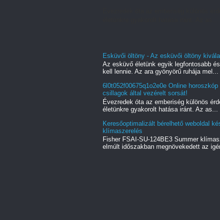
Évezredek óta az emberiség különös érd
életünkre gyakorolt hatása iránt. Az as...
Esküvői öltöny - Az esküvői öltöny kivá
Az esküvő életünk egyik legfontosabb és
kell lennie. Az ara gyönyörű ruhája mel...
6l0t052f00675q1o2e0e Online horoszkóp k
csillagok által vezérelt sorsát!
Évezredek óta az emberiség különös érd
életünkre gyakorolt hatása iránt. Az as...
Keresőoptimalizált bérelhető weboldal k
klímaszerelés
Fisher FSAI-SU-124BE3 Summer klímasze
elmúlt időszakban megnövekedett az igén