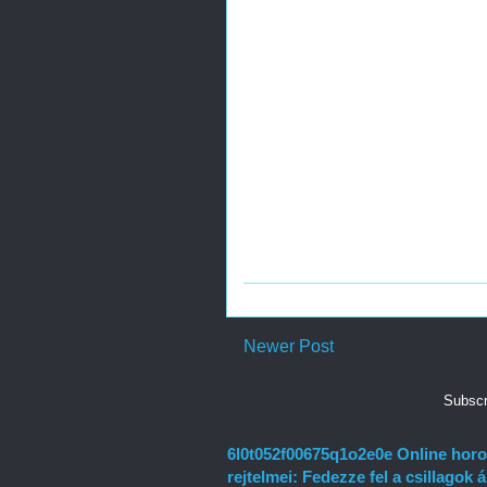
Newer Post
Subscr
6l0t052f00675q1o2e0e Online horo
rejtelmei: Fedezze fel a csillagok á