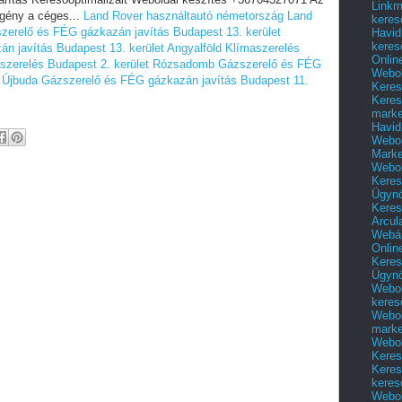
Linkm
gény a céges...
Land Rover használtautó németország
Land
keres
zerelő és FÉG gázkazán javítás Budapest 13. kerület
Havid
keres
n javítás Budapest 13. kerület Angyalföld
Klímaszerelés
Onlin
szerelés Budapest 2. kerület Rózsadomb
Gázszerelő és FÉG
Webol
 Újbuda
Gázszerelő és FÉG gázkazán javítás Budapest 11.
Keres
Keres
marke
Havid
Webol
Marke
Webol
Keres
Ügyn
Keres
Arcul
Webár
Onlin
Keres
Ügyn
Webol
keres
Webol
marke
Webol
Keres
Keres
keres
Webol