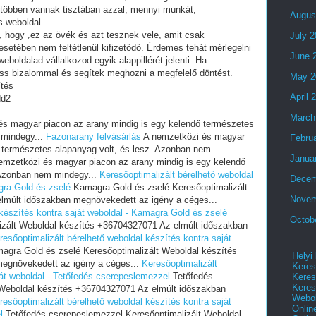
 többen vannak tisztában azzal, mennyi munkát,
Augus
s weboldal.
i, hogy „ez az övék és azt tesznek vele, amit csak
July 
setében nem feltétlenül kifizetődő. Érdemes tehát mérlegelni
June 
eboldalad vállalkozod egyik alappillérét jelenti. Ha
ess bizalommal és segítek meghozni a megfelelő döntést.
May 2
ítés
April 
dd2
March
s magyar piacon az arany mindig is egy kelendő természetes
 mindegy...
Fazonarany felvásárlás
A nemzetközi és magyar
Febru
ő természetes alapanyag volt, és lesz. Azonban nem
Janua
mzetközi és magyar piacon az arany mindig is egy kelendő
 Azonban nem mindegy...
Keresőoptimalizált bérelhető weboldal
Decem
gra Gold és zselé
Kamagra Gold és zselé Keresőoptimalizált
Novem
lmúlt időszakban megnövekedett az igény a céges...
 készítés kontra saját weboldal - Kamagra Gold és zselé
Octob
izált Weboldal készítés +36704327071 Az elmúlt időszakban
resőoptimalizált bérelhető weboldal készítés kontra saját
gra Gold és zselé Keresőoptimalizált Weboldal készítés
Helyi
egnövekedett az igény a céges...
Keresőoptimalizált
Keres
ját weboldal - Tetőfedés cserepeslemezzel
Tetőfedés
Keres
Keres
 Weboldal készítés +36704327071 Az elmúlt időszakban
Webol
resőoptimalizált bérelhető weboldal készítés kontra saját
Onlin
l
Tetőfedés cserepeslemezzel Keresőoptimalizált Weboldal