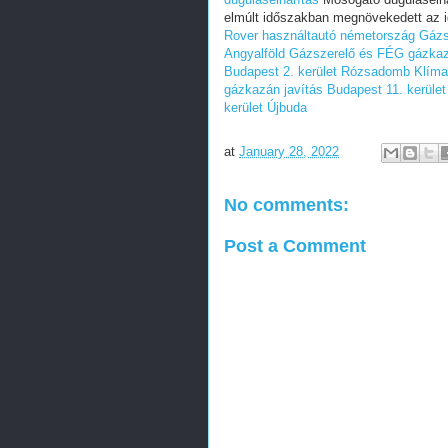
elmúlt időszakban megnövekedett az i
Rover használtautó németország
Gázs
Angyalföld
Gázszerelő és FÉG gázkazá
Budapest 2. kerület Rózsadomb
Klíma
gázkazán javítás Budapest 11. kerület
kerület Újbuda
at
January 28, 2022
No comments:
Post a Comment