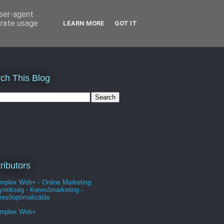
user-agent
erate usage
LEARN MORE
GOT IT
ch This Blog
ributors
mplex Web+ - Online Marketing
ynökség - Keresőmarketing -
resőoptimalizálás
mplex Web+