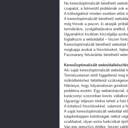
Ha keresőoptimalizált bérelhető webold
csapatot, a felmerülő problémák sok e
A költségekkel minden esetben előre tu
A keresőoptimalizált bérelhető webold
még frissek a piacon, ki akarják próbá
termékükre, szolgáltatásukra anélkül,
Ugyanakkor kiválóan kiszolgálja azoka
foglalkozni a weboldallal – hiszen fon
Keresőoptimalizált bérelhető weboldal 
megkapja azokat a frissítéseket, fejl
Fazonarany felvásárlás bérelhető webo
Keresőoptimalizált weboldalkészítés
Aki saját keresőoptimalizált weboldal k
Természetesen ettől függetlenül meg k
működtetéshez feltétlenül szükségesek
Hátránya, hogy folyamatosan gondoskodn
probléma esetén. Egy webáruháznál, d
karácsonyi szezonban kevés vállalkoz
Ugyanígy teljesen tönkre teheti a futó
A kötelező frissítésekkel, valamint a 
A saját keresőoptimalizált weboldal e
tulajdonképpen kötöttségek nélkül vég
szabhatod, olyan extra funkciókat épít
Van egy presztízs értéke, hiszen valób