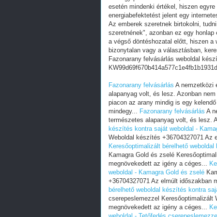
esetén mindenki értékel, hiszen egyre
energiabefektetést jelent egy internete
Az emberek szeretnek birtokolni, tudn
szeretnének", azonban ez egy honlap e
a végső döntéshozatal előtt, hiszen a w
bizonytalan vagy a választásban, ker
Fazonarany felvásárlás weboldal kész
KW99d69f670b414a577c1e4fb1b1931
Fazonarany felvásárlás
A nemzetközi é
alapanyag volt, és lesz. Azonban nem
piacon az arany mindig is egy kelend
mindegy...
Fazonarany felvásárlás
A ne
természetes alapanyag volt, és lesz.
készítés kontra saját weboldal - Kama
Weboldal készítés +36704327071 Az e
Keresőoptimalizált bérelhető weboldal
Kamagra Gold és zselé Keresőoptimal
megnövekedett az igény a céges...
Ke
weboldal - Kamagra Gold és zselé
Kama
+36704327071 Az elmúlt időszakban m
bérelhető weboldal készítés kontra sa
cserepeslemezzel Keresőoptimalizált
megnövekedett az igény a céges...
Ke
weboldal - Tetőfedés cserepeslemezze