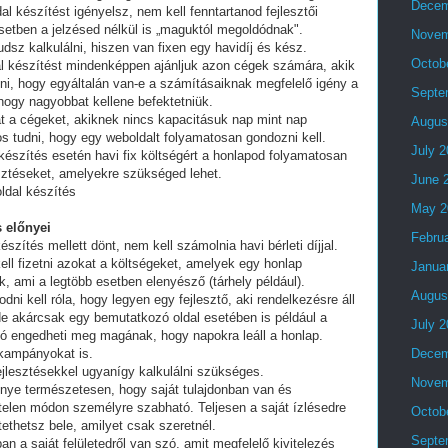
Decem
al készítést igényelsz, nem kell fenntartanod fejlesztői
setben a jelzésed nélkül is „maguktól megoldódnak".
Novem
dsz kalkulálni, hiszen van fixen egy havidíj és kész.
Octob
al készítést mindenképpen ajánljuk azon cégek számára, akik
lni, hogy egyáltalán van-e a számításaiknak megfelelő igény a
Septe
 hogy nagyobbat kellene befektetniük.
t a cégeket, akiknek nincs kapacitásuk nap mint nap
Augus
tos tudni, hogy egy weboldalt folyamatosan gondozni kell.
July 
készítés esetén havi fix költségért a honlapod folyamatosan
esztéseket, amelyekre szükséged lehet.
June 
ldal készítés
May 2
 előnyei
Febru
észítés mellett dönt, nem kell számolnia havi bérleti díjjal.
ell fizetni azokat a költségeket, amelyek egy honlap
Janua
, ami a legtöbb esetben elenyésző (tárhely például).
Augus
i kell róla, hogy legyen egy fejlesztő, aki rendelkezésre áll
e akárcsak egy bemutatkozó oldal esetében is például a
July 
ó engedheti meg magának, hogy napokra leáll a honlap.
 kampányokat is.
Decem
fejlesztésekkel ugyanígy kalkulálni szükséges.
Novem
lőnye természetesen, hogy saját tulajdonban van és
telen módon személyre szabható. Teljesen a saját ízlésedre
Octob
tethetsz bele, amilyet csak szeretnél.
Septe
an a saját felületedről van szó, amit megfelelő kivitelezés