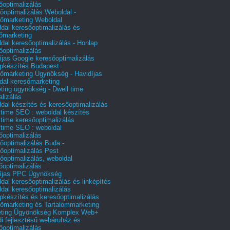
őoptimalizálás
őoptimalizálás Weboldal -
őmarketing Weboldal
dal keresőoptimalizálás és
őmarketing
dal keresőoptimalizálás - Honlap
őoptimalizálás
íjas Google keresőoptimalizálás
pkészítés Budapest
őmarketing Ügynökség - Havidíjas
dal keresőmarketing
ting ügynökség - Dwell time
alizálás
dal készítés és keresőoptimalizálás
 time SEO : weboldal készítés
 time keresőoptimalizálás
 time SEO : weboldal
őoptimalizálás
őoptimalizálás Buda -
őoptimalizálás Pest
őoptimalizálás, weboldal
őoptimalizálás
íjas PPC Ügynökség
dal keresőoptimalizálás és linképítés
dal keresőoptimalizálás
pkészítés és keresőoptimalizálás
őmarketing és Tartalommarketing
eting Ügyönökség Komplex Web+
i fejlesztésű webáruház és
őoptimalizálás