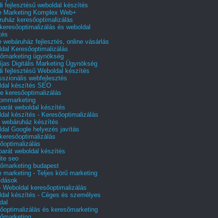
i fejlesztésű weboldal készítés
e Marketing Komplex Web+
uház keresőoptimalizálás
 keresőoptimalizálás és weboldal
tés
e webáruház fejlesztés, online vásárlás
dal Keresőoptimalizálás
őmarketing ügynökség
íjas Digitális Marketing Ügynökség
i fejlesztésű Weboldal készítés
sszionális webfejlesztés
dal készítés SEO
e keresőoptimalizálás
lommarketing
barát weboldal készítés
dal készítés - Keresőoptimalizálás
 webáruház készítés
dal Google helyezés javítás
 keresőoptimalizálás
őoptimalizálás
barát weboldal készítés
te seo
őmarketing budapest
e marketing - Teljes körű marketing
ldások
 Weboldal keresőoptimalizálás
dal készítés - Céges és személyes
dal
őoptimalizálás és keresőmarketing
őmarketing