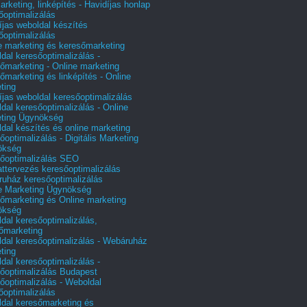
arketing, linképítés - Havidíjas honlap
őoptimalizálás
íjas weboldal készítés
őoptimalizálás
e marketing és keresőmarketing
dal keresőoptimalizálás -
őmarketing - Online marketing
őmarketing és linképítés - Online
ting
íjas weboldal keresőoptimalizálás
dal keresőoptimalizálás - Online
ting Ügynökség
dal készítés és online marketing
őoptimalizálás - Digitális Marketing
ökség
őoptimalizálás SEO
attervezés keresőoptimalizálás
uház keresőoptimalizálás
e Marketing Ügynökség
őmarketing és Online marketing
ökség
dal keresőoptimalizálás,
őmarketing
dal keresőoptimalizálás - Webáruház
ting
dal keresőoptimalizálás -
őoptimalizálás Budapest
őoptimalizálás - Weboldal
őoptimalizálás
dal keresőmarketing és