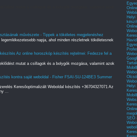
Egyed
eklődést mutat a csillagok és a bolygók mozgása, valamint azok
Onlin
Webár
Helyi
készí
Onlin
Webol
lasztásának művészete - Tippek a tökéletes megjelenéshez
Keres
Havid
 legemlékezetesebb napja, ahol minden részletnek tökéletesnek
Egyed
Profe
észítés Az online horoszkóp készítés rejtelmei: Fedezze fel a
Webol
Googl
Tarta
eklődést mutat a csillagok és a bolygók mozgása, valamint azok
Mobil
Webol
Olcsó
észítés kontra saját weboldal - Fisher FSAI-SU-124BE3 Summer
Webol
Helyi
relés Keresőoptimalizált Weboldal készítés +36704327071 Az
Keres
y ...
Mobil
Websi
Keres
Onlin
mego
SEO -
Webol
webol
Keres
Keres