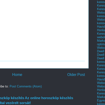
keres
Keres
Keres
Webol
keres
Webol
keres
Havid
Honla
Keres
webol
Marke
optim
Webol
Dwell
Dwell
Dwell
keres
Keres
Keres
Keres
Home
Older Post
keres
Havid
Webol
Webol
ibe to:
Post Comments (Atom)
Honla
Keres
Mark
szkóp készítés Az online horoszkóp készítés
Egyed
ltal vezérelt sorsát!
keres