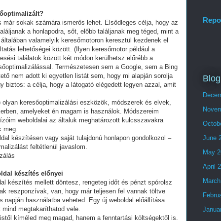
sőoptimalizált?
Repo
és már sokak számára ismerős lehet. Elsődleges célja, hogy az
láljanak a honlapodra, sőt, előbb találjanak meg téged, mint a
 általában valamelyik keresőmotoron keresztül kezdenek el
tatás lehetőségei között. (Ilyen keresőmotor például a
esési találatok között két módon kerülhetsz előrébb a
eresőoptimalizálással. Természetesen sem a Google, sem a Bing
ő nem adott ki egyetlen listát sem, hogy mi alapján sorolja
Blog
y biztos: a célja, hogy a látogató elégedett legyen azzal, amit
Decem
olyan keresőoptimalizálási eszközök, módszerek és elvek,
Novem
ikerben, amelyeket én magam is használok. Módszereim
ízóim weboldalai az általuk meghatározott kulcsszavakra
Octob
ek meg.
ldal készítésen vagy saját tulajdonú honlapon gondolkozol –
June 
alizálást feltétlenül javaslom.
May 2
zálás
April 
ldal készítés előnyei
March
al készítés mellett döntesz, rengeteg időt és pénzt spórolsz
ak reszponzívak, van, hogy már teljesen fel vannak töltve
Febru
 napján használatba veheted. Egy új weboldal előállítása
t mind megtakaríthatod vele.
Janua
stől kíméled meg magad, hanem a fenntartási költségektől is.