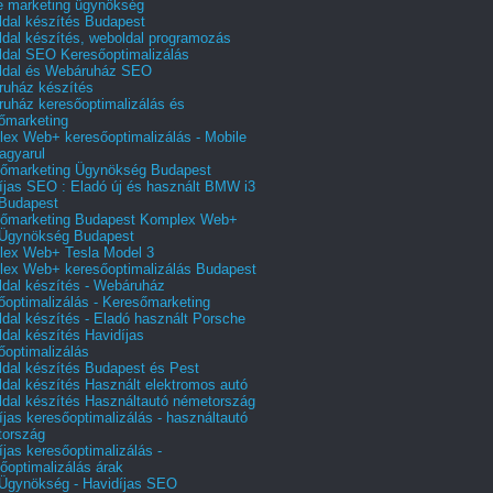
e marketing ügynökség
dal készítés Budapest
dal készítés, weboldal programozás
dal SEO Keresőoptimalizálás
ldal és Webáruház SEO
uház készítés
uház keresőoptimalizálás és
őmarketing
ex Web+ keresőoptimalizálás - Mobile
agyarul
őmarketing Ügynökség Budapest
íjas SEO : Eladó új és használt BMW i3
Budapest
őmarketing Budapest Komplex Web+
Ügynökség Budapest
ex Web+ Tesla Model 3
ex Web+ keresőoptimalizálás Budapest
dal készítés - Webáruház
őoptimalizálás - Keresőmarketing
dal készítés - Eladó használt Porsche
dal készítés Havidíjas
őoptimalizálás
dal készítés Budapest és Pest
dal készítés Használt elektromos autó
dal készítés Használtautó németország
íjas keresőoptimalizálás - használtautó
tország
íjas keresőoptimalizálás -
őoptimalizálás árak
gynökség - Havidíjas SEO