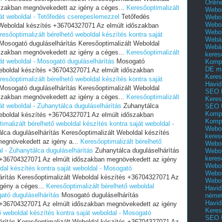
Onlin
szakban megnövekedett az igény a céges...
Keresőoptimalizált
Webol
ját weboldal - Tetőfedés cserepeslemezzel
Tetőfedés
Webol
Webol
 Weboldal készítés +36704327071 Az elmúlt időszakban
Webo
resőoptimalizált bérelhető weboldal készítés kontra saját
Webár
Mosogató duguláselhárítás Keresőoptimalizált Weboldal
Webár
szakban megnövekedett az igény a céges...
Keresőoptimalizált
keres
ját weboldal - Mosogató duguláselhárítás
Mosogató
Kompl
DE m
Weboldal készítés +36704327071 Az elmúlt időszakban
Keres
resőoptimalizált bérelhető weboldal készítés kontra saját
Havid
Mosogató duguláselhárítás Keresőoptimalizált Weboldal
SEO 
szakban megnövekedett az igény a céges...
Keresőoptimalizált
Keres
át weboldal - Zuhanytálca duguláselhárítás
Zuhanytálca
SEO 
Kompl
Weboldal készítés +36704327071 Az elmúlt időszakban
Kompl
imalizált bérelhető weboldal készítés kontra saját weboldal -
Webol
lca duguláselhárítás Keresőoptimalizált Weboldal készítés
keres
egnövekedett az igény a...
Keresőoptimalizált bérelhető
Webol
l - Zuhanytálca duguláselhárítás
Zuhanytálca duguláselhárítás
Webol
keres
s +36704327071 Az elmúlt időszakban megnövekedett az igény
Webol
dal készítés kontra saját weboldal - Mosogató
Webol
rítás Keresőoptimalizált Weboldal készítés +36704327071 Az
Webol
gény a céges...
Keresőoptimalizált bérelhető weboldal
Havid
gató duguláselhárítás
Mosogató duguláselhárítás
néme
Havid
s +36704327071 Az elmúlt időszakban megnövekedett az igény
Keres
ő weboldal készítés kontra saját weboldal - Mosogató
SEO Ü
rítás Keresőoptimalizált Weboldal készítés +36704327071 Az