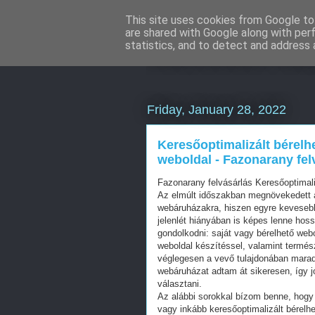
This site uses cookies from Google to 
are shared with Google along with per
Mercedes külf
statistics, and to detect and address 
Friday, January 28, 2022
Keresőoptimalizált bérelh
weboldal - Fazonarany fel
Fazonarany felvásárlás Keresőoptimal
Az elmúlt időszakban megnövekedett a
webáruházakra, hiszen egyre kevesebb 
jelenlét hiányában is képes lenne hos
gondolkodni: saját vagy bérelhető web
weboldal készítéssel, valamint termés
véglegesen a vevő tulajdonában mara
webáruházat adtam át sikeresen, így j
választani.
Az alábbi sorokkal bízom benne, hogy 
vagy inkább keresőoptimalizált bérelhe