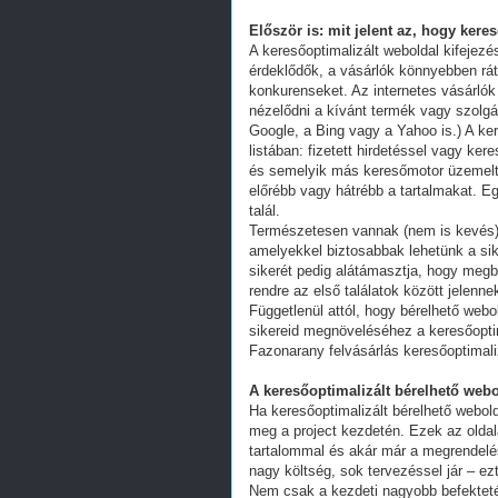
Először is: mit jelent az, hogy kere
A keresőoptimalizált weboldal kifejez
érdeklődők, a vásárlók könnyebben ráta
konkurenseket. Az internetes vásárlók
nézelődni a kívánt termék vagy szolgál
Google, a Bing vagy a Yahoo is.) A ker
listában: fizetett hirdetéssel vagy k
és semelyik más keresőmotor üzemeltet
előrébb vagy hátrébb a tartalmakat. Eg
talál.
Természetesen vannak (nem is kevés) 
amelyekkel biztosabbak lehetünk a s
sikerét pedig alátámasztja, hogy megb
rendre az első találatok között jelenn
Függetlenül attól, hogy bérelhető webo
sikereid megnöveléséhez a keresőoptim
Fazonarany felvásárlás keresőoptimali
A keresőoptimalizált bérelhető webo
Ha keresőoptimalizált bérelhető webold
meg a project kezdetén. Ezek az oldal
tartalommal és akár már a megrendelés
nagy költség, sok tervezéssel jár – ez
Nem csak a kezdeti nagyobb befekteté