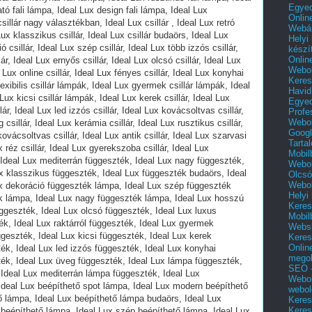
Egyed
Onlin
Webár
Helyi
készí
Onlin
Webol
Keres
Havid
Egyed
Profe
Webol
Googl
Tarta
Mobil
Webol
Olcsó
Webol
Helyi
Keres
Mobil
Websi
Keres
Onlin
mego
SEO -
Webol
webol
Keres
Keres