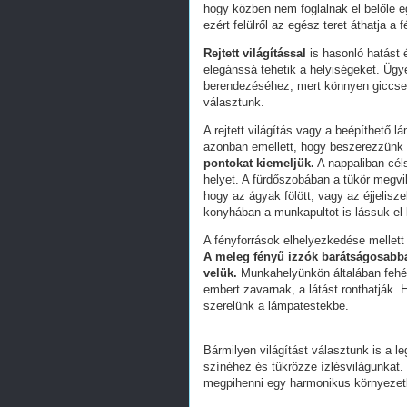
hogy közben nem foglalnak el belőle e
ezért felülről az egész teret áthatja a 
Rejtett világítással
is hasonló hatást 
elegánssá tehetik a helyiségeket. Ügy
berendezéséhez, mert könnyen giccsess
választunk.
A rejtett világítás vagy a beépíthető 
azonban emellett, hogy beszerezzünk
pontokat kiemeljük.
A nappaliban cél
helyet. A fürdőszobában a tükör megvil
hogy az ágyak fölött, vagy az éjjelisz
konyhában a munkapultot is lássuk el 
A fényforrások elhelyezkedése mellett
A meleg fényű izzók barátságosabbá
velük.
Munkahelyünkön általában fehér
embert zavarnak, a látást ronthatják. 
szerelünk a lámpatestekbe.
Bármilyen világítást választunk is a l
színéhez és tükrözze ízlésvilágunkat.
megpihenni egy harmonikus környezet