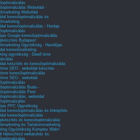
őoptimalizálás
őoptimalizálás Weboldal -
őmarketing Weboldal
dal keresőoptimalizálás és
őmarketing
dal keresőoptimalizálás - Honlap
őoptimalizálás
íjas Google keresőoptimalizálás
pkészítés Budapest
őmarketing Ügynökség - Havidíjas
dal keresőmarketing
ting ügynökség - Dwell time
alizálás
dal készítés és keresőoptimalizálás
 time SEO : weboldal készítés
 time keresőoptimalizálás
 time SEO : weboldal
őoptimalizálás
őoptimalizálás Buda -
őoptimalizálás Pest
őoptimalizálás, weboldal
őoptimalizálás
íjas PPC Ügynökség
dal keresőoptimalizálás és linképítés
dal keresőoptimalizálás
pkészítés és keresőoptimalizálás
őmarketing és Tartalommarketing
eting Ügyönökség Komplex Web+
i fejlesztésű webáruház és
őoptimalizálás