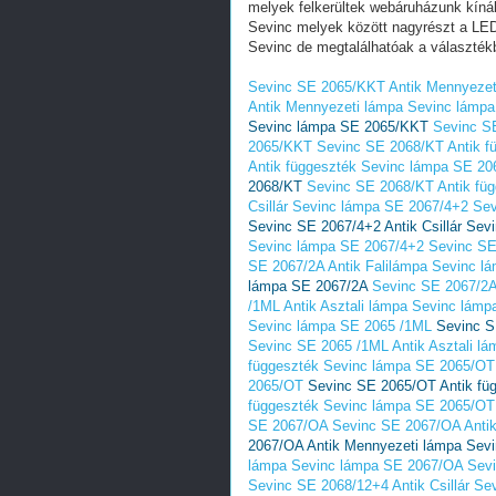
melyek felkerültek webáruházunk kínál
Sevinc melyek között nagyrészt a LE
Sevinc de megtalálhatóak a választékb
Sevinc SE 2065/KKT Antik Mennyezet
Antik Mennyezeti lámpa Sevinc lámp
Sevinc lámpa SE 2065/KKT
Sevinc S
2065/KKT
Sevinc SE 2068/KT Antik f
Antik függeszték Sevinc lámpa SE 20
2068/KT
Sevinc SE 2068/KT Antik fü
Csillár Sevinc lámpa SE 2067/4+2
Sev
Sevinc SE 2067/4+2 Antik Csillár Se
Sevinc lámpa SE 2067/4+2
Sevinc SE
SE 2067/2A Antik Falilámpa Sevinc l
lámpa SE 2067/2A
Sevinc SE 2067/2A
/1ML Antik Asztali lámpa Sevinc lám
Sevinc lámpa SE 2065 /1ML
Sevinc S
Sevinc SE 2065 /1ML Antik Asztali l
függeszték Sevinc lámpa SE 2065/OT
2065/OT
Sevinc SE 2065/OT Antik fü
függeszték Sevinc lámpa SE 2065/OT
SE 2067/OA
Sevinc SE 2067/OA Anti
2067/OA Antik Mennyezeti lámpa Sev
lámpa Sevinc lámpa SE 2067/OA
Sevi
Sevinc SE 2068/12+4 Antik Csillár S