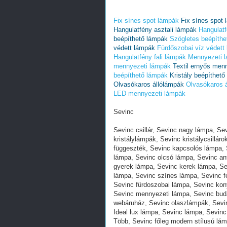
Fix sínes spot lámpák
Fix sínes spot
Hangulatfény asztali lámpák
Hangulatf
beépíthető lámpák
Szögletes beépíthe
védett lámpák
Fürdőszobai víz védett
Hangulatfény fali lámpák
Mennyezeti 
mennyezeti lámpák
Textil ernyős men
beépíthető lámpák
Kristály beépíthet
Olvasókaros állólámpák
Olvasókaros 
LED mennyezeti lámpák
Sevinc
Sevinc csillár, Sevinc nagy lámpa, S
kristálylámpák, Sevinc kristálycsilláro
függeszték, Sevinc kapcsolós lámpa, 
lámpa, Sevinc olcsó lámpa, Sevinc ant
gyerek lámpa, Sevinc kerek lámpa, S
lámpa, Sevinc színes lámpa, Sevinc f
Sevinc fürdoszobai lámpa, Sevinc kon
Sevinc mennyezeti lámpa, Sevinc bud
webáruház, Sevinc olaszlámpák, Sevi
Ideal lux lámpa, Sevinc lámpa, Sevin
Több, Sevinc főleg modern stílusú lám