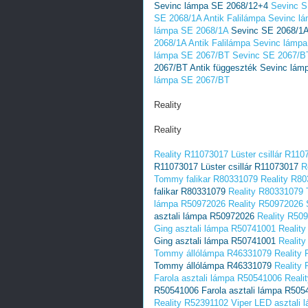
Sevinc lámpa SE 2068/12+4
Sevinc S
SE 2068/1A Antik Falilámpa Sevinc l
lámpa SE 2068/1A
Sevinc SE 2068/1A
2068/1A Antik Falilámpa Sevinc lámp
lámpa SE 2067/BT
Sevinc SE 2067/BT
2067/BT Antik függeszték Sevinc lá
lámpa SE 2067/BT
Reality
Reality
Reality R11073017 Lüster csillár R110
R11073017 Lüster csillár R11073017
R
Tommy falikar R80331079
Reality R8
falikar R80331079
Reality R80331079 
lámpa R50972026
Reality R50972026 
asztali lámpa R50972026
Reality R50
Ging asztali lámpa R50741001
Realit
Ging asztali lámpa R50741001
Realit
Tommy állólámpa R46331079
Reality
Tommy állólámpa R46331079
Reality
Farola asztali lámpa R50541006
Reali
R50541006 Farola asztali lámpa R505
Reality R52391102 Viper LED asztali