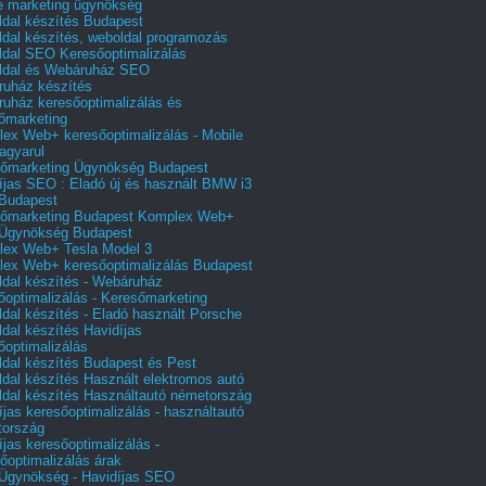
e marketing ügynökség
dal készítés Budapest
dal készítés, weboldal programozás
dal SEO Keresőoptimalizálás
ldal és Webáruház SEO
uház készítés
uház keresőoptimalizálás és
őmarketing
ex Web+ keresőoptimalizálás - Mobile
agyarul
őmarketing Ügynökség Budapest
íjas SEO : Eladó új és használt BMW i3
Budapest
őmarketing Budapest Komplex Web+
Ügynökség Budapest
ex Web+ Tesla Model 3
ex Web+ keresőoptimalizálás Budapest
dal készítés - Webáruház
őoptimalizálás - Keresőmarketing
dal készítés - Eladó használt Porsche
dal készítés Havidíjas
őoptimalizálás
dal készítés Budapest és Pest
dal készítés Használt elektromos autó
dal készítés Használtautó németország
íjas keresőoptimalizálás - használtautó
tország
íjas keresőoptimalizálás -
őoptimalizálás árak
gynökség - Havidíjas SEO