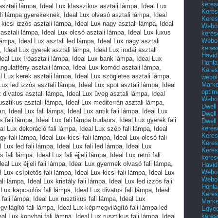
keres
Keres
Keres
Webol
keres
Webol
keres
Havid
Honla
Keres
webol
Marke
optim
Webol
Dwell
Dwell
Dwell
keres
Keres
Keres
Keres
keres
Havid
Webol
Webol
Honla
Keres
Mark
Egyed
keres