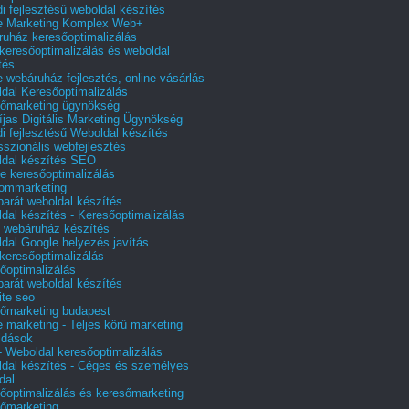
i fejlesztésű weboldal készítés
e Marketing Komplex Web+
uház keresőoptimalizálás
 keresőoptimalizálás és weboldal
tés
e webáruház fejlesztés, online vásárlás
dal Keresőoptimalizálás
őmarketing ügynökség
íjas Digitális Marketing Ügynökség
i fejlesztésű Weboldal készítés
sszionális webfejlesztés
dal készítés SEO
e keresőoptimalizálás
lommarketing
barát weboldal készítés
dal készítés - Keresőoptimalizálás
 webáruház készítés
dal Google helyezés javítás
 keresőoptimalizálás
őoptimalizálás
barát weboldal készítés
te seo
őmarketing budapest
e marketing - Teljes körű marketing
ldások
 Weboldal keresőoptimalizálás
dal készítés - Céges és személyes
dal
őoptimalizálás és keresőmarketing
őmarketing