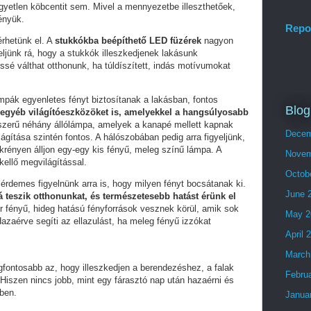
gyetlen köbcentit sem. Mivel a mennyezetbe illeszthetőek,
fényük.
Repo
érhetünk el. A
stukkókba beépíthető LED füzérek
nagyon
eljünk rá, hogy a stukkók illeszkedjenek lakásunk
é válthat otthonunk, ha túldíszített, indás motívumokat
lámpák egyenletes fényt biztosítanak a lakásban, fontos
Blog
egyéb világítóeszközöket is, amelyekkel a hangsúlyosabb
szerű néhány állólámpa, amelyek a kanapé mellett kapnak
Decem
ágítása szintén fontos. A hálószobában pedig arra figyeljünk,
ekrényen álljon egy-egy kis fényű, meleg színű lámpa. A
Novem
kellő megvilágítással.
Octob
 érdemes figyelnünk arra is, hogy milyen fényt bocsátanak ki.
June 
 teszik otthonunkat, és természetesebb hatást érünk el
 fényű, hideg hatású fényforrások vesznek körül, amik sok
May 2
Hazaérve segíti az ellazulást, ha meleg fényű izzókat
April 
March
egfontosabb az, hogy illeszkedjen a berendezéshez, a falak
Febru
 Hiszen nincs jobb, mint egy fárasztó nap után hazaérni és
ben.
Janua