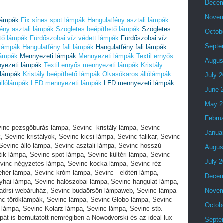
Decem
Novem
 lámpák
Fix sínes spot lámpák
Hangulatfény asztali lámpák
ény asztali lámpák
Szögletes beépíthető lámpák
Szögletes
Octob
tő lámpák
Fürdőszobai víz védett lámpák
Fürdőszobai víz
Septe
 lámpák
Hangulatfény fali lámpák
Hangulatfény fali lámpák
lámpák
Mennyezeti lámpák
Mennyezeti lámpák
Textil ernyős
Augus
nyezeti lámpák
Textil ernyős mennyezeti lámpák
Kristály
ő lámpák
Kristály beépíthető lámpák
Olvasókaros állólámpák
July 
állólámpák
LED mennyezeti lámpák
LED mennyezeti lámpák
June 
May 2
Febru
evinc pezsgőburás lámpa, Sevinc kristály lámpa, Sevinc
Janua
k, Sevinc kristályok, Sevinc kicsi lámpa, Sevinc falikar, Sevinc
Sevinc álló lámpa, Sevinc asztali lámpa, Sevinc hosszú
Augus
ik lámpa, Sevinc spot lámpa, Sevinc kültéri lámpa, Sevinc
July 
evinc négyzetes lámpa, Sevinc kocka lámpa, Sevinc réz
ehér lámpa, Sevinc króm lámpa, Sevinc előtéri lámpa,
Decem
yhai lámpa, Sevinc halószobai lámpa, Sevinc hangulat lámpa,
aörsi webáruház, Sevinc budaörsön lámpaweb, Sevinc lámpa
Novem
nc töröklámpák, Sevinc lámpa, Sevinc Globo lámpa, Sevinc
Octob
c lámpa, Sevinc Kolarz lámpa, Sevinc lámpa, Sevinc stb.
pát is bemutatott nemrégiben a Nowodvorski és az ideal lux
Septe