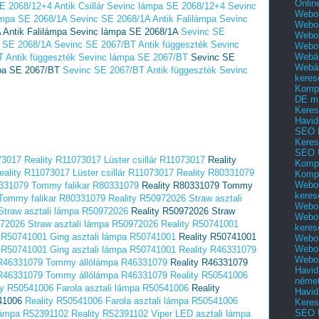
Onlin
E 2068/12+4 Antik Csillár Sevinc lámpa SE 2068/12+4
Sevinc
Webol
ámpa SE 2068/1A
Sevinc SE 2068/1A Antik Falilámpa Sevinc
Webol
 Antik Falilámpa Sevinc lámpa SE 2068/1A
Sevinc SE
Webol
a SE 2068/1A
Sevinc SE 2067/BT Antik függeszték Sevinc
Webo
Webár
 Antik függeszték Sevinc lámpa SE 2067/BT
Sevinc SE
Webár
mpa SE 2067/BT
Sevinc SE 2067/BT Antik függeszték Sevinc
keres
Kompl
DE m
Keres
Havid
SEO 
Keres
SEO 
73017
Reality R11073017 Lüster csillár R11073017
Reality
Kompl
eality R11073017 Lüster csillár R11073017
Reality R80331079
Kompl
Webol
0331079 Tommy falikar R80331079
Reality R80331079 Tommy
keres
Tommy falikar R80331079
Reality R50972026 Straw asztali
Webol
Straw asztali lámpa R50972026
Reality R50972026 Straw
Webol
972026 Straw asztali lámpa R50972026
Reality R50741001
keres
y R50741001 Ging asztali lámpa R50741001
Reality R50741001
Webol
Webol
y R50741001 Ging asztali lámpa R50741001
Reality R46331079
Webol
 R46331079 Tommy állólámpa R46331079
Reality R46331079
Havid
 R46331079 Tommy állólámpa R46331079
Reality R50541006
néme
ty R50541006 Farola asztali lámpa R50541006
Reality
Havid
41006
Reality R50541006 Farola asztali lámpa R50541006
Keres
SEO Ü
 lámpa R52391102
Reality R52391102 Viper LED asztali lámpa