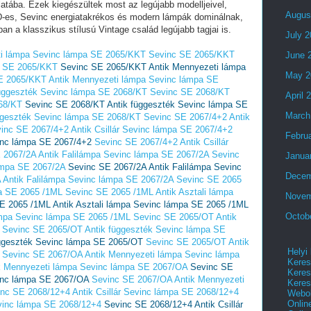
atába. Ezek kiegészültek most az legújabb modelljeivel,
Augus
D-es, Sevinc energiatakrékos és modern lámpák dominálnak,
an a klasszikus stílusú Vintage család legújabb tagjai is.
July 
i lámpa Sevinc lámpa SE 2065/KKT
Sevinc SE 2065/KKT
June 
a SE 2065/KKT
Sevinc SE 2065/KKT Antik Mennyezeti lámpa
May 2
E 2065/KKT Antik Mennyezeti lámpa Sevinc lámpa SE
üggeszték Sevinc lámpa SE 2068/KT
Sevinc SE 2068/KT
April 
68/KT
Sevinc SE 2068/KT Antik függeszték Sevinc lámpa SE
March
ggeszték Sevinc lámpa SE 2068/KT
Sevinc SE 2067/4+2 Antik
inc SE 2067/4+2 Antik Csillár Sevinc lámpa SE 2067/4+2
Febru
vinc lámpa SE 2067/4+2
Sevinc SE 2067/4+2 Antik Csillár
 2067/2A Antik Falilámpa Sevinc lámpa SE 2067/2A
Sevinc
Janua
ámpa SE 2067/2A
Sevinc SE 2067/2A Antik Falilámpa Sevinc
Decem
 Antik Falilámpa Sevinc lámpa SE 2067/2A
Sevinc SE 2065
pa SE 2065 /1ML
Sevinc SE 2065 /1ML Antik Asztali lámpa
Novem
E 2065 /1ML Antik Asztali lámpa Sevinc lámpa SE 2065 /1ML
Octob
ámpa Sevinc lámpa SE 2065 /1ML
Sevinc SE 2065/OT Antik
Sevinc SE 2065/OT Antik függeszték Sevinc lámpa SE
ggeszték Sevinc lámpa SE 2065/OT
Sevinc SE 2065/OT Antik
Helyi
Sevinc SE 2067/OA Antik Mennyezeti lámpa Sevinc lámpa
Keres
k Mennyezeti lámpa Sevinc lámpa SE 2067/OA
Sevinc SE
Keres
inc lámpa SE 2067/OA
Sevinc SE 2067/OA Antik Mennyezeti
Keres
nc SE 2068/12+4 Antik Csillár Sevinc lámpa SE 2068/12+4
Webol
Onlin
evinc lámpa SE 2068/12+4
Sevinc SE 2068/12+4 Antik Csillár