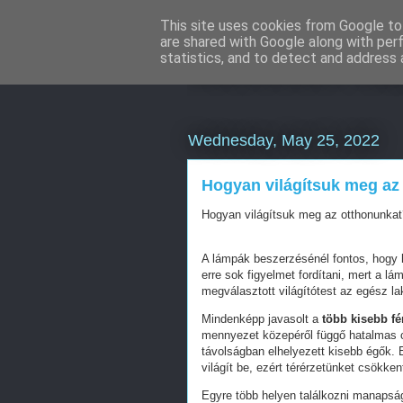
This site uses cookies from Google to 
are shared with Google along with per
Mercedes külf
statistics, and to detect and address 
Wednesday, May 25, 2022
Hogyan világítsuk meg az
Hogyan világítsuk meg az otthonunkat
A lámpák beszerzésénél fontos, hogy 
erre sok figyelmet fordítani, mert a l
megválasztott világítótest az egész la
Mindenképp javasolt a
több kisebb fé
mennyezet közepéről függő hatalmas cs
távolságban elhelyezett kisebb égők. 
világít be, ezért térérzetünket csökkent
Egyre több helyen találkozni manaps