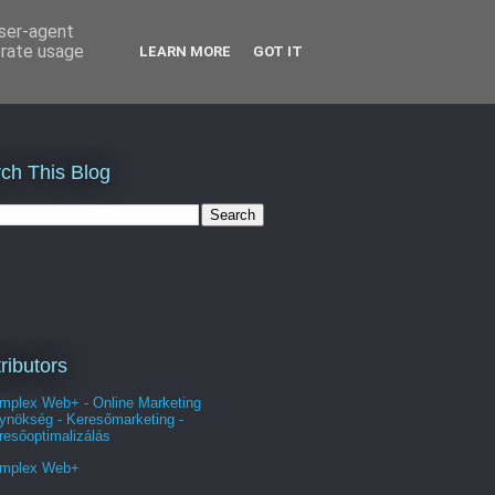
user-agent
erate usage
LEARN MORE
GOT IT
ch This Blog
ributors
mplex Web+ - Online Marketing
ynökség - Keresőmarketing -
resőoptimalizálás
mplex Web+