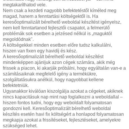
megtakaríthatod vele.
Nem csak a kezdeti nagyobb befektetéstől kíméled meg
magad, hanem a fenntartási költségektől is. Ha
keresőoptimalizált bérelhető weboldal készítést igényelsz,
nem kell fenntartanod fejlesztői csapatot, a felmerülő
problémák sok esetben a jelzésed nélkül is „maguktól
megoldódnak".
A költségekkel minden esetben előre tudsz kalkulálni,
hiszen van fixen egy havidíj és kész.
A keresőoptimalizált bérelhető weboldal készítést
mindenképpen ajánljuk azon cégek számára, akik még
frissek a piacon, ki akarják próbálni, hogy egyáltalán van-e a
számításaiknak megfelelő igény a termékükre,
szolgáltatásukra anélkül, hogy nagyobbat kellene
befektetniük.
Ugyanakkor kiválóan kiszolgálja azokat a cégeket, akiknek
nincs kapacitásuk nap mint nap foglalkozni a weboldallal –
hiszen fontos tudni, hogy egy weboldalt folyamatosan
gondozni kell. Keresőoptimalizált bérelhető weboldal
készítés esetén havi fix költségért a honlapod folyamatosan
megkapja azokat a frissítéseket, fejlesztéseket, amelyekre
szükséged lehet.