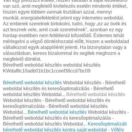
Van egy presztízs értéke, hiszen valóban a saját felületedről
van szó, amit megfelelő kivitelezés esetén mindenki értékel,
hiszen egyre többen vannak tisztában azzal, mennyi
munkát, energiabefektetést jelent egy internetes weboldal.
Az emberek szeretnek birtokolni, tudni, hogy „ez az övék és
azt tesznek vele, amit csak szeretnének", azonban ez egy
honlap esetében nem feltétlenül kifizetődő. Érdemes tehát
mérlegelni a végső döntéshozatal előtt, hiszen a weboldalad
vállalkozod egyik alappillérét jelenti. Ha bizonytalan vagy a
választásban, keress bizalommal és segítek meghozni a
megfelelő döntést.
Bérelhető weboldal készítés weboldal készítés
KWdaf8c10adb01b1bc1cceef38ccd7bc09
Bérelhető weboldal készítés
Weboldal készítés - Bérelhető
weboldal készítés és keresőoptimalizálás - Bérelhető
weboldal készítés Weboldal...
Bérelhető weboldal készítés
Weboldal készítés - Bérelhető weboldal készítés és
keresőoptimalizálás - Bérelhető weboldal készítés
Weboldal...
Bérelhető weboldal készítés
Weboldal készítés -
Bérelhető weboldal készítés és keresőoptimalizálás -
Bérelhető weboldal készítés Weboldal...
Keresőoptimalizált
bérelhető weboldal készítés kontra saját weboldal - Vőfély