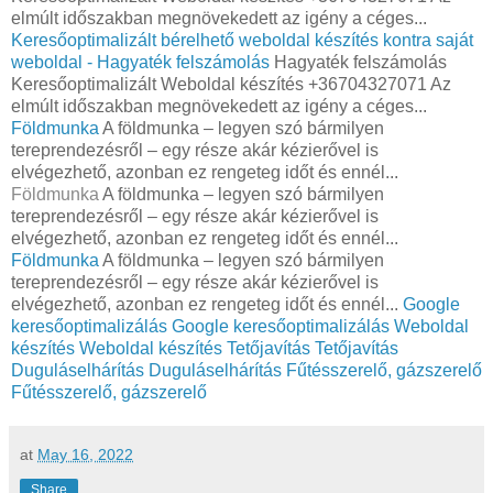
elmúlt időszakban megnövekedett az igény a céges...
Keresőoptimalizált bérelhető weboldal készítés kontra saját
weboldal - Hagyaték felszámolás
Hagyaték felszámolás
Keresőoptimalizált Weboldal készítés +36704327071 Az
elmúlt időszakban megnövekedett az igény a céges...
Földmunka
A földmunka – legyen szó bármilyen
tereprendezésről – egy része akár kézierővel is
elvégezhető, azonban ez rengeteg időt és ennél...
Földmunka
A földmunka – legyen szó bármilyen
tereprendezésről – egy része akár kézierővel is
elvégezhető, azonban ez rengeteg időt és ennél...
Földmunka
A földmunka – legyen szó bármilyen
tereprendezésről – egy része akár kézierővel is
elvégezhető, azonban ez rengeteg időt és ennél...
Google
keresőoptimalizálás
Google keresőoptimalizálás
Weboldal
készítés
Weboldal készítés
Tetőjavítás
Tetőjavítás
Duguláselhárítás
Duguláselhárítás
Fűtésszerelő, gázszerelő
Fűtésszerelő, gázszerelő
at
May 16, 2022
Share