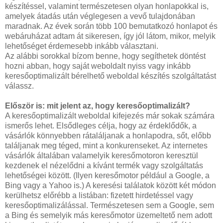
készítéssel, valamint természetesen olyan honlapokkal is,
amelyek átadás után véglegesen a vevő tulajdonában
maradnak. Az évek során több 100 bemutatkozó honlapot és
webáruházat adtam át sikeresen, így jól látom, mikor, melyik
lehetőséget érdemesebb inkább választani.
Az alábbi sorokkal bízom benne, hogy segíthetek döntést
hozni abban, hogy saját weboldalt nyiss vagy inkább
keresőoptimalizált bérelhető weboldal készítés szolgáltatást
válassz.
Először is: mit jelent az, hogy keresőoptimalizált?
A keresőoptimalizált weboldal kifejezés már sokak számára
ismerős lehet. Elsődleges célja, hogy az érdeklődők, a
vásárlók könnyebben rátaláljanak a honlapodra, sőt, előbb
találjanak meg téged, mint a konkurenseket. Az internetes
vásárlók általában valamelyik keresőmotoron keresztül
kezdenek el nézelődni a kívánt termék vagy szolgáltatás
lehetőségei között. (Ilyen keresőmotor például a Google, a
Bing vagy a Yahoo is.) A keresési találatok között két módon
kerülhetsz előrébb a listában: fizetett hirdetéssel vagy
keresőoptimalizálással. Természetesen sem a Google, sem
a Bing és semelyik más keresőmotor üzemeltető nem adott