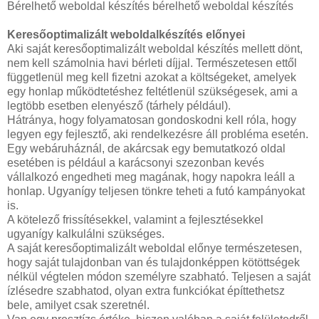
Bérelhető weboldal készítés bérelhető weboldal készítés
Keresőoptimalizált weboldalkészítés előnyei
Aki saját keresőoptimalizált weboldal készítés mellett dönt,
nem kell számolnia havi bérleti díjjal. Természetesen ettől
függetlenül meg kell fizetni azokat a költségeket, amelyek
egy honlap működtetéshez feltétlenül szükségesek, ami a
legtöbb esetben elenyésző (tárhely például).
Hátránya, hogy folyamatosan gondoskodni kell róla, hogy
legyen egy fejlesztő, aki rendelkezésre áll probléma esetén.
Egy webáruháznál, de akárcsak egy bemutatkozó oldal
esetében is például a karácsonyi szezonban kevés
vállalkozó engedheti meg magának, hogy napokra leáll a
honlap. Ugyanígy teljesen tönkre teheti a futó kampányokat
is.
A kötelező frissítésekkel, valamint a fejlesztésekkel
ugyanígy kalkulálni szükséges.
A saját keresőoptimalizált weboldal előnye természetesen,
hogy saját tulajdonban van és tulajdonképpen kötöttségek
nélkül végtelen módon személyre szabható. Teljesen a saját
ízlésedre szabhatod, olyan extra funkciókat építtethetsz
bele, amilyet csak szeretnél.