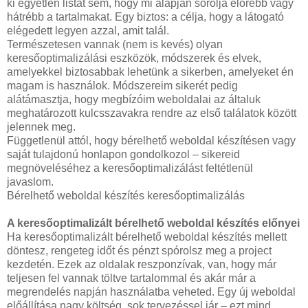
ki egyetlen listát sem, hogy mi alapján sorolja előrébb vagy
hátrébb a tartalmakat. Egy biztos: a célja, hogy a látogató
elégedett legyen azzal, amit talál.
Természetesen vannak (nem is kevés) olyan
keresőoptimalizálási eszközök, módszerek és elvek,
amelyekkel biztosabbak lehetünk a sikerben, amelyeket én
magam is használok. Módszereim sikerét pedig
alátámasztja, hogy megbízóim weboldalai az általuk
meghatározott kulcsszavakra rendre az első találatok között
jelennek meg.
Függetlenül attól, hogy bérelhető weboldal készítésen vagy
saját tulajdonú honlapon gondolkozol – sikereid
megnöveléséhez a keresőoptimalizálást feltétlenül
javaslom.
Bérelhető weboldal készítés keresőoptimalizálás
A keresőoptimalizált bérelhető weboldal készítés előnyei
Ha keresőoptimalizált bérelhető weboldal készítés mellett
döntesz, rengeteg időt és pénzt spórolsz meg a project
kezdetén. Ezek az oldalak reszponzívak, van, hogy már
teljesen fel vannak töltve tartalommal és akár már a
megrendelés napján használatba veheted. Egy új weboldal
előállítása nagy költség, sok tervezéssel jár – ezt mind