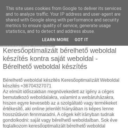
This site uses cookies from Google to deliver its services
Mercedes külföldről
and to analyze traffic. Your IP address and user-agent are
shared with Google along with performance and security
metrics to ensure quality of service, generate usage
statistics, and to detect and address abuse.
▼
LEARN MORE
GOT IT
Monday, May 16, 2022
Keresőoptimalizált bérelhető weboldal
készítés kontra saját weboldal -
Bérelhető weboldal készítés
Bérelhető weboldal készítés Keresőoptimalizált Weboldal
készítés +36704327071
Az elmúlt időszakban megnövekedett az igény a céges
bemutatkozó weboldalakra, valamint a webáruházakra,
hiszen egyre kevesebb az a szolgáltató vagy termékeket
értékesítő, aki online jelenlét hiányában is képes lenne
hosszútávon fennmaradni. A cégek két irányban tudnak
gondolkodni: saját vagy bérelhető weboldalban. Sok éve
foglalkozom keresőoptimalizált bérelhető weboldal