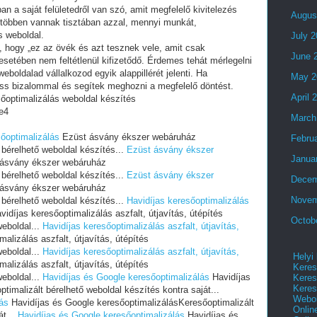
an a saját felületedről van szó, amit megfelelő kivitelezés
Augus
 többen vannak tisztában azzal, mennyi munkát,
s weboldal.
July 
i, hogy „ez az övék és azt tesznek vele, amit csak
June 
setében nem feltétlenül kifizetődő. Érdemes tehát mérlegelni
eboldalad vállalkozod egyik alappillérét jelenti. Ha
May 2
ess bizalommal és segítek meghozni a megfelelő döntést.
April 
optimalizálás weboldal készítés
e4
March
őoptimalizálás
Ezüst ásvány ékszer webáruház
Febru
 bérelhető weboldal készítés...
Ezüst ásvány ékszer
Janua
ásvány ékszer webáruház
 bérelhető weboldal készítés...
Ezüst ásvány ékszer
Decem
ásvány ékszer webáruház
Novem
 bérelhető weboldal készítés...
Havidíjas keresőoptimalizálás
idíjas keresőoptimalizálás aszfalt, útjavítás, útépítés
Octob
eboldal...
Havidíjas keresőoptimalizálás aszfalt, útjavítás,
alizálás aszfalt, útjavítás, útépítés
eboldal...
Havidíjas keresőoptimalizálás aszfalt, útjavítás,
Helyi
alizálás aszfalt, útjavítás, útépítés
Keres
eboldal...
Havidíjas és Google keresőoptimalizálás
Havidíjas
Keres
Keres
imalizált bérelhető weboldal készítés kontra saját...
Webol
ás
Havidíjas és Google keresőoptimalizálásKeresőoptimalizált
Onlin
át...
Havidíjas és Google keresőoptimalizálás
Havidíjas és