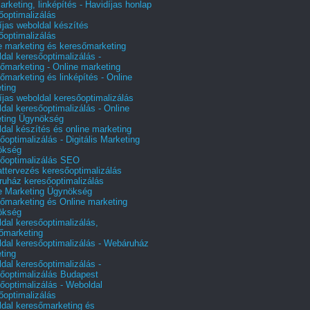
arketing, linképítés - Havidíjas honlap
őoptimalizálás
íjas weboldal készítés
őoptimalizálás
e marketing és keresőmarketing
dal keresőoptimalizálás -
őmarketing - Online marketing
őmarketing és linképítés - Online
ting
íjas weboldal keresőoptimalizálás
dal keresőoptimalizálás - Online
ting Ügynökség
dal készítés és online marketing
őoptimalizálás - Digitális Marketing
ökség
őoptimalizálás SEO
attervezés keresőoptimalizálás
uház keresőoptimalizálás
e Marketing Ügynökség
őmarketing és Online marketing
ökség
dal keresőoptimalizálás,
őmarketing
dal keresőoptimalizálás - Webáruház
ting
dal keresőoptimalizálás -
őoptimalizálás Budapest
őoptimalizálás - Weboldal
őoptimalizálás
dal keresőmarketing és