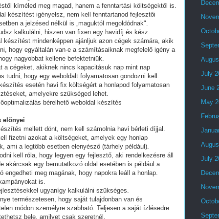
Decem
stől kíméled meg magad, hanem a fenntartási költségektől is.
al készítést igényelsz, nem kell fenntartanod fejlesztői
Novem
setben a jelzésed nélkül is „maguktól megoldódnak".
Octob
dsz kalkulálni, hiszen van fixen egy havidíj és kész.
al készítést mindenképpen ajánljuk azon cégek számára, akik
Septe
lni, hogy egyáltalán van-e a számításaiknak megfelelő igény a
 hogy nagyobbat kellene befektetniük.
Augus
t a cégeket, akiknek nincs kapacitásuk nap mint nap
July 
tos tudni, hogy egy weboldalt folyamatosan gondozni kell.
készítés esetén havi fix költségért a honlapod folyamatosan
June 
esztéseket, amelyekre szükséged lehet.
May 2
optimalizálás bérelhető weboldal készítés
Febru
 előnyei
észítés mellett dönt, nem kell számolnia havi bérleti díjjal.
Janua
ell fizetni azokat a költségeket, amelyek egy honlap
Augus
, ami a legtöbb esetben elenyésző (tárhely például).
i kell róla, hogy legyen egy fejlesztő, aki rendelkezésre áll
July 
e akárcsak egy bemutatkozó oldal esetében is például a
ó engedheti meg magának, hogy napokra leáll a honlap.
Decem
 kampányokat is.
Novem
fejlesztésekkel ugyanígy kalkulálni szükséges.
lőnye természetesen, hogy saját tulajdonban van és
Octob
telen módon személyre szabható. Teljesen a saját ízlésedre
Septe
tethetsz bele, amilyet csak szeretnél.