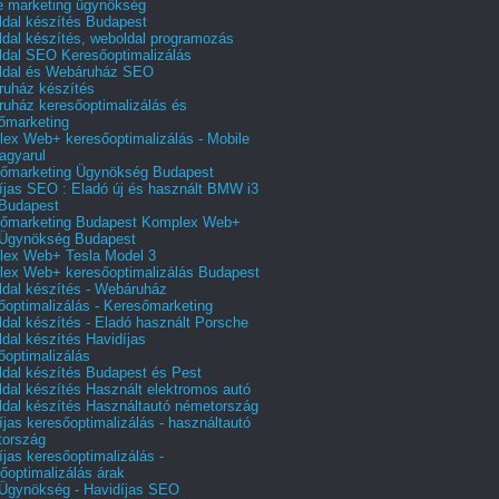
e marketing ügynökség
dal készítés Budapest
dal készítés, weboldal programozás
dal SEO Keresőoptimalizálás
ldal és Webáruház SEO
uház készítés
uház keresőoptimalizálás és
őmarketing
ex Web+ keresőoptimalizálás - Mobile
agyarul
őmarketing Ügynökség Budapest
íjas SEO : Eladó új és használt BMW i3
Budapest
őmarketing Budapest Komplex Web+
Ügynökség Budapest
ex Web+ Tesla Model 3
ex Web+ keresőoptimalizálás Budapest
dal készítés - Webáruház
őoptimalizálás - Keresőmarketing
dal készítés - Eladó használt Porsche
dal készítés Havidíjas
őoptimalizálás
dal készítés Budapest és Pest
dal készítés Használt elektromos autó
dal készítés Használtautó németország
íjas keresőoptimalizálás - használtautó
tország
íjas keresőoptimalizálás -
őoptimalizálás árak
gynökség - Havidíjas SEO