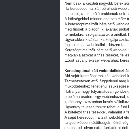
Nem csak a kezdeti nagyobb befekteté
Ha keresőoptimalizált bérelhető webold
csapatot, a felmerülő problémák sok e
A költségekkel minden esetben előre tu
A keresőoptimalizált bérelhető webold
még frissek a piacon, ki akarják próbá
termékükre, szolgáltatásukra anélkül,
Ugyanakkor kiválóan kiszolgálja azoka
foglalkozni a weboldallal – hiszen fon
Keresőoptimalizált bérelhető weboldal 
megkapja azokat a frissítéseket, fejl
Ezüst ásvány ékszer webáruház kereső
Keresőoptimalizált weboldalkészítés
Aki saját keresőoptimalizált weboldal k
Természetesen ettől függetlenül meg k
működtetéshez feltétlenül szükségesek
Hátránya, hogy folyamatosan gondoskodn
probléma esetén. Egy webáruháznál, d
karácsonyi szezonban kevés vállalkoz
Ugyanígy teljesen tönkre teheti a futó
A kötelező frissítésekkel, valamint a 
A saját keresőoptimalizált weboldal e
tulajdonképpen kötöttségek nélkül vég
szabhatod, olyan extra funkciókat épít