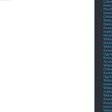
Linkm
keres
Havid
keres
Onlin
Webol
Keres
Keres
marke
Havid
Webol
Marke
Webol
Keres
Ügyn
Keres
Arcul
Webár
Onlin
Keres
Ügyn
Webol
keres
Webol
marke
Webol
Keres
Keres
keres
Webol