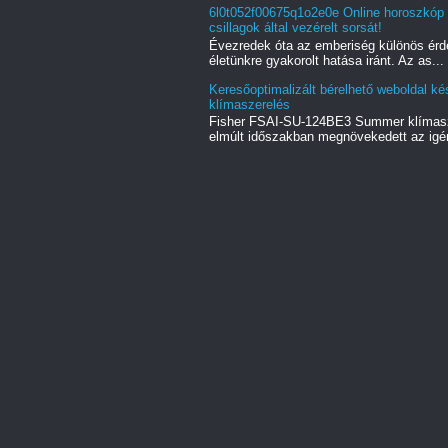
6l0t052f00675q1o2e0e Online horoszkóp k
csillagok által vezérelt sorsát!
Évezredek óta az emberiség különös érd
életünkre gyakorolt hatása iránt. Az as...
Keresőoptimalizált bérelhető weboldal k
klímaszerelés
Fisher FSAI-SU-124BE3 Summer klímasze
elmúlt időszakban megnövekedett az igén