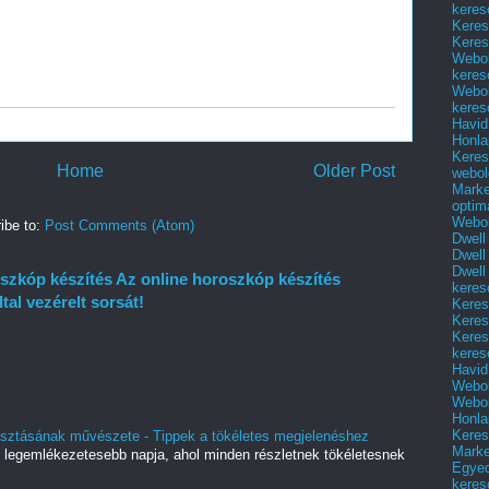
keres
Keres
Keres
Webol
keres
Webol
keres
Havid
Honla
Keres
Home
Older Post
webol
Marke
optim
Webol
ibe to:
Post Comments (Atom)
Dwell
Dwell
Dwell
szkóp készítés Az online horoszkóp készítés
keres
ltal vezérelt sorsát!
Keres
Keres
Keres
eklődést mutat a csillagok és a bolygók mozgása, valamint azok
keres
Havid
Webol
Webol
Honla
Keres
lasztásának művészete - Tippek a tökéletes megjelenéshez
Mark
 legemlékezetesebb napja, ahol minden részletnek tökéletesnek
Egyed
keres