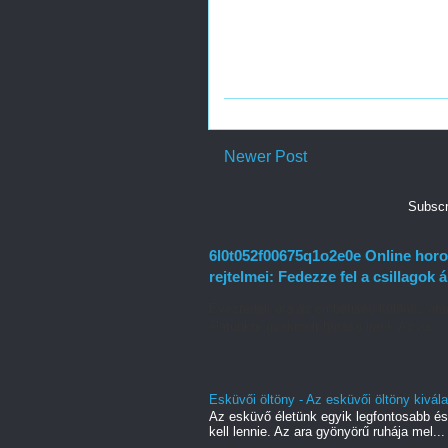
Newer Post
Subscr
6l0t052f00675q1o2e0e Online horo
rejtelmei: Fedezze fel a csillagok á
Évezredek óta az emberiség különös érd
életünkre gyakorolt hatása iránt. Az as...
Esküvői öltöny - Az esküvői öltöny kivá
Az esküvő életünk egyik legfontosabb és
kell lennie. Az ara gyönyörű ruhája mel...