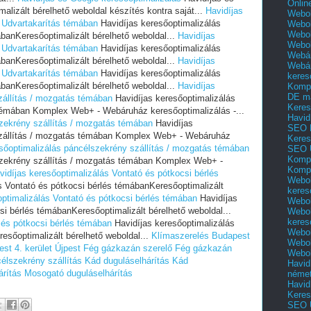
Onlin
alizált bérelhető weboldal készítés kontra saját...
Havidíjas
Webol
 Udvartakarítás témában
Havidíjas keresőoptimalizálás
Webol
Webol
banKeresőoptimalizált bérelhető weboldal...
Havidíjas
Webo
 Udvartakarítás témában
Havidíjas keresőoptimalizálás
Webár
banKeresőoptimalizált bérelhető weboldal...
Havidíjas
Webár
 Udvartakarítás témában
Havidíjas keresőoptimalizálás
keres
banKeresőoptimalizált bérelhető weboldal...
Havidíjas
Kompl
DE m
zállítás / mozgatás témában
Havidíjas keresőoptimalizálás
Keres
témában Komplex Web+ - Webáruház keresőoptimalizálás -...
Havid
szekrény szállítás / mozgatás témában
Havidíjas
SEO 
szállítás / mozgatás témában Komplex Web+ - Webáruház
Keres
esőoptimalizálás páncélszekrény szállítás / mozgatás témában
SEO 
Kompl
szekrény szállítás / mozgatás témában Komplex Web+ -
Kompl
vidíjas keresőoptimalizálás Vontató és pótkocsi bérlés
Webol
s Vontató és pótkocsi bérlés témábanKeresőoptimalizált
keres
optimalizálás Vontató és pótkocsi bérlés témában
Havidíjas
Webol
si bérlés témábanKeresőoptimalizált bérelhető weboldal...
Webol
keres
 és pótkocsi bérlés témában
Havidíjas keresőoptimalizálás
Webol
esőoptimalizált bérelhető weboldal...
Klímaszerelés Budapest
Webol
st 4. kerület Újpest
Fég gázkazán szerelő
Fég gázkazán
Webol
élszekrény szállítás
Kád duguláselhárítás
Kád
Havid
rítás
Mosogató duguláselhárítás
néme
Havid
Keres
SEO Ü