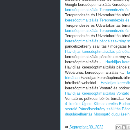
Google keresőoptimalizálásKeresőoptim
keresőoptimalizálás Tereprendezés és
Tereprendezés és Udvartakarítás témá
keresőoptimalizálás Tereprendezés és
Tereprendezés és Udvartakarítás témá
keresőoptimalizálás Tereprendezés és
Tereprendezés és Udvartakarítás témá
keresőoptimalizálás páncélszekrény s
páncélszekrény szállítás / mozgatás 
Havidíjas keresőoptimalizálás páncél
keresőoptimalizálás páncélszekrény 
keresőoptimalizálás -...
Havidíjas ker
Havidíjas keresőoptimalizálás páncél
Webáruház keresőoptimalizálás -...
Ha
témában
Havidíjas keresőoptimalizálá
bérelhető weboldal...
Havidíjas kereső
keresőoptimalizálás Vontató és pótkoc
Havidíjas keresőoptimalizálás Vontató
Vontató és pótkocsi bérlés témábanKer
4. kerület Újpest
Klímaszerelés Budape
szerelő
Páncélszekrény szállítás
Pánc
duguláselhárítás
Mosogató duguláselhá
at
September 09, 2022