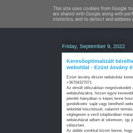
This site uses cookies from Google to 
are shared with Google along with per
Mercedes külf
statistics, and to detect and address 
Friday, September 9, 2022
Keresőoptimalizált bérelh
weboldal - Ezüst ásvány 
Ezüst ásvány ékszer webáruház kereső
+36704327071
Az elmúlt időszakban megnövekedett a
webáruházakra, hiszen egyre kevesebb 
jelenlét hiányában is képes lenne hos
gondolkodni: saját vagy bérelhető web
weboldal készítéssel, valamint termés
véglegesen a vevő tulajdonában mara
webáruházat adtam át sikeresen, így j
választani.
Az alábbi sorokkal bízom benne, hogy 