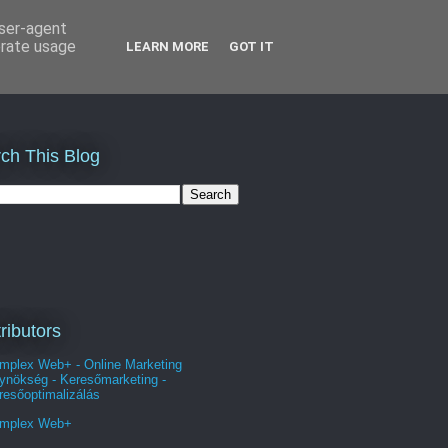
user-agent
erate usage
LEARN MORE
GOT IT
ch This Blog
ributors
mplex Web+ - Online Marketing
ynökség - Keresőmarketing -
resőoptimalizálás
mplex Web+