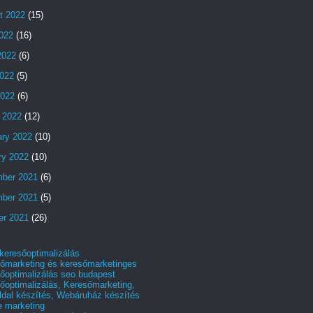
t 2022
(15)
2022
(16)
2022
(6)
022
(5)
2022
(6)
 2022
(12)
ary 2022
(10)
ry 2022
(10)
ber 2021
(6)
ber 2021
(5)
er 2021
(26)
 keresőoptimalizálás
őmarketing és keresőmarketinges
őoptimalizálás seo budapest
őoptimalizálás, Keresőmarketing,
dal készítés, Webáruház készítés
e marketing