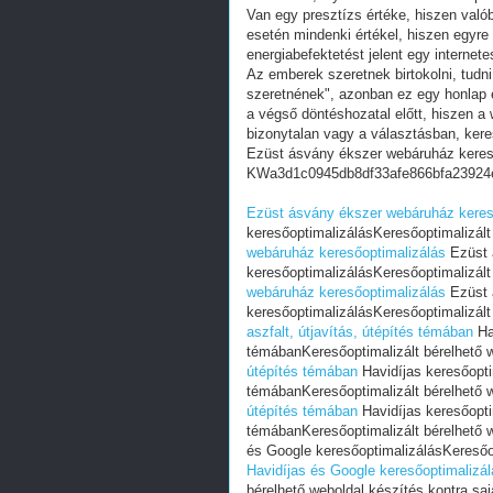
Van egy presztízs értéke, hiszen valób
esetén mindenki értékel, hiszen egyre
energiabefektetést jelent egy internete
Az emberek szeretnek birtokolni, tudn
szeretnének", azonban ez egy honlap e
a végső döntéshozatal előtt, hiszen a w
bizonytalan vagy a választásban, ker
Ezüst ásvány ékszer webáruház kereső
KWa3d1c0945db8df33afe866bfa23924
Ezüst ásvány ékszer webáruház keres
keresőoptimalizálásKeresőoptimalizált
webáruház keresőoptimalizálás
Ezüst 
keresőoptimalizálásKeresőoptimalizált
webáruház keresőoptimalizálás
Ezüst 
keresőoptimalizálásKeresőoptimalizált
aszfalt, útjavítás, útépítés témában
Hav
témábanKeresőoptimalizált bérelhető w
útépítés témában
Havidíjas keresőoptim
témábanKeresőoptimalizált bérelhető w
útépítés témában
Havidíjas keresőoptim
témábanKeresőoptimalizált bérelhető w
és Google keresőoptimalizálásKeresőopt
Havidíjas és Google keresőoptimalizál
bérelhető weboldal készítés kontra saj