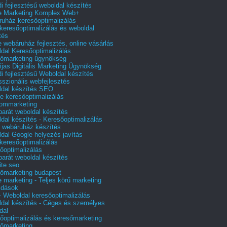
i fejlesztésű weboldal készítés
e Marketing Komplex Web+
uház keresőoptimalizálás
 keresőoptimalizálás és weboldal
tés
e webáruház fejlesztés, online vásárlás
dal Keresőoptimalizálás
őmarketing ügynökség
íjas Digitális Marketing Ügynökség
i fejlesztésű Weboldal készítés
sszionális webfejlesztés
dal készítés SEO
e keresőoptimalizálás
lommarketing
barát weboldal készítés
dal készítés - Keresőoptimalizálás
 webáruház készítés
dal Google helyezés javítás
 keresőoptimalizálás
őoptimalizálás
barát weboldal készítés
te seo
őmarketing budapest
e marketing - Teljes körű marketing
ldások
 Weboldal keresőoptimalizálás
dal készítés - Céges és személyes
dal
őoptimalizálás és keresőmarketing
őmarketing