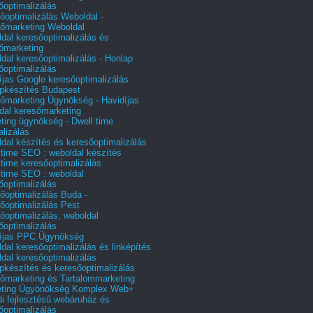
őoptimalizálás
őoptimalizálás Weboldal -
őmarketing Weboldal
dal keresőoptimalizálás és
őmarketing
dal keresőoptimalizálás - Honlap
őoptimalizálás
íjas Google keresőoptimalizálás
pkészítés Budapest
őmarketing Ügynökség - Havidíjas
dal keresőmarketing
ting ügynökség - Dwell time
alizálás
dal készítés és keresőoptimalizálás
 time SEO : weboldal készítés
 time keresőoptimalizálás
 time SEO : weboldal
őoptimalizálás
őoptimalizálás Buda -
őoptimalizálás Pest
őoptimalizálás, weboldal
őoptimalizálás
íjas PPC Ügynökség
dal keresőoptimalizálás és linképítés
dal keresőoptimalizálás
pkészítés és keresőoptimalizálás
őmarketing és Tartalommarketing
eting Ügyönökség Komplex Web+
i fejlesztésű webáruház és
őoptimalizálás