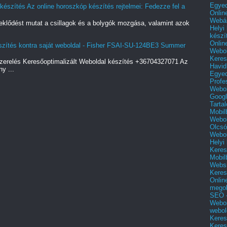
Egyed
észítés Az online horoszkóp készítés rejtelmei: Fedezze fel a
Onlin
Webár
eklődést mutat a csillagok és a bolygók mozgása, valamint azok
Helyi
készí
Onlin
észítés kontra saját weboldal - Fisher FSAI-SU-124BE3 Summer
Webol
Keres
relés Keresőoptimalizált Weboldal készítés +36704327071 Az
Havid
y ...
Egyed
Profe
Webol
Googl
Tarta
Mobil
Webol
Olcsó
Webol
Helyi
Keres
Mobil
Websi
Keres
Onlin
mego
SEO -
Webol
webol
Keres
Keres