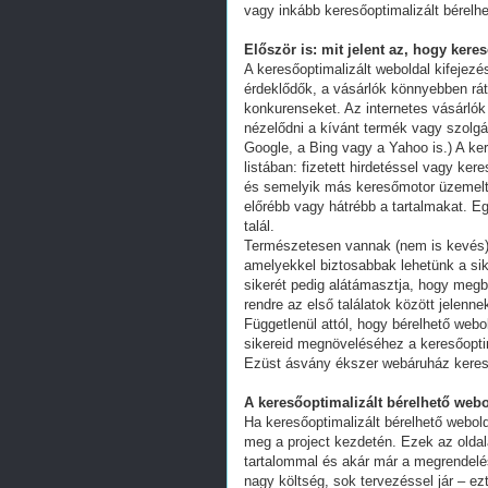
vagy inkább keresőoptimalizált bérelhe
Először is: mit jelent az, hogy kere
A keresőoptimalizált weboldal kifejez
érdeklődők, a vásárlók könnyebben ráta
konkurenseket. Az internetes vásárlók
nézelődni a kívánt termék vagy szolgál
Google, a Bing vagy a Yahoo is.) A ker
listában: fizetett hirdetéssel vagy k
és semelyik más keresőmotor üzemeltet
előrébb vagy hátrébb a tartalmakat. Eg
talál.
Természetesen vannak (nem is kevés) 
amelyekkel biztosabbak lehetünk a s
sikerét pedig alátámasztja, hogy megb
rendre az első találatok között jelenn
Függetlenül attól, hogy bérelhető webo
sikereid megnöveléséhez a keresőoptim
Ezüst ásvány ékszer webáruház kereső
A keresőoptimalizált bérelhető webo
Ha keresőoptimalizált bérelhető webold
meg a project kezdetén. Ezek az oldal
tartalommal és akár már a megrendelés
nagy költség, sok tervezéssel jár – ez