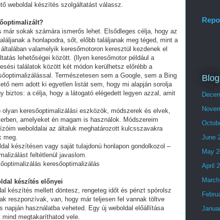
tő weboldal készítés szolgáltatást válassz.
Repo
sőoptimalizált?
és már sokak számára ismerős lehet. Elsődleges célja, hogy az
láljanak a honlapodra, sőt, előbb találjanak meg téged, mint a
 általában valamelyik keresőmotoron keresztül kezdenek el
tatás lehetőségei között. (Ilyen keresőmotor például a
esési találatok között két módon kerülhetsz előrébb a
eresőoptimalizálással. Természetesen sem a Google, sem a Bing
Blog
ő nem adott ki egyetlen listát sem, hogy mi alapján sorolja
y biztos: a célja, hogy a látogató elégedett legyen azzal, amit
Decem
Novem
olyan keresőoptimalizálási eszközök, módszerek és elvek,
ikerben, amelyeket én magam is használok. Módszereim
Octob
ízóim weboldalai az általuk meghatározott kulcsszavakra
ek meg.
June 
ldal készítésen vagy saját tulajdonú honlapon gondolkozol –
May 2
alizálást feltétlenül javaslom.
optimalizálás keresőoptimalizálás
April 
March
ldal készítés előnyei
al készítés mellett döntesz, rengeteg időt és pénzt spórolsz
Febru
ak reszponzívak, van, hogy már teljesen fel vannak töltve
 napján használatba veheted. Egy új weboldal előállítása
Janua
t mind megtakaríthatod vele.