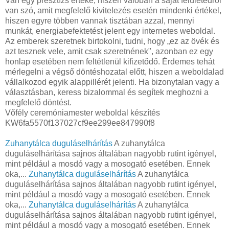
Van egy presztízs értéke, hiszen valóban a saját felületedről
van szó, amit megfelelő kivitelezés esetén mindenki értékel,
hiszen egyre többen vannak tisztában azzal, mennyi
munkát, energiabefektetést jelent egy internetes weboldal.
Az emberek szeretnek birtokolni, tudni, hogy „ez az övék és
azt tesznek vele, amit csak szeretnének", azonban ez egy
honlap esetében nem feltétlenül kifizetődő. Érdemes tehát
mérlegelni a végső döntéshozatal előtt, hiszen a weboldalad
vállalkozod egyik alappillérét jelenti. Ha bizonytalan vagy a
választásban, keress bizalommal és segítek meghozni a
megfelelő döntést.
Vőfély ceremóniamester weboldal készítés
KW6fa5570f137027cf9ee299ee847990f8
Zuhanytálca duguláselhárítás
A zuhanytálca
duguláselhárítása sajnos általában nagyobb rutint igényel,
mint például a mosdó vagy a mosogató esetében. Ennek
oka,...
Zuhanytálca duguláselhárítás
A zuhanytálca
duguláselhárítása sajnos általában nagyobb rutint igényel,
mint például a mosdó vagy a mosogató esetében. Ennek
oka,...
Zuhanytálca duguláselhárítás
A zuhanytálca
duguláselhárítása sajnos általában nagyobb rutint igényel,
mint például a mosdó vagy a mosogató esetében. Ennek