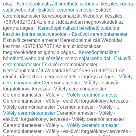
oka,...
Keresőoptimalizált bérelhető weboldal készítés kontra
saját weboldal - Esküvői ceremóniamester
Esküvői
ceremóniamester Keresőoptimalizált Weboldal készítés
+36704327071 Az elmúlt időszakban megnövekedett az
igény a céges...
Keresőoptimalizált bérelhető weboldal
készítés kontra saját weboldal - Esküvői ceremóniamester
Esküvői ceremóniamester Keresőoptimalizált Weboldal
készítés +36704327071 Az elmúlt időszakban
megnövekedett az igény a céges...
Keresőoptimalizált
bérelhető weboldal készítés kontra saját weboldal - Esküvői
ceremóniamester
Esküvői ceremóniamester
Keresőoptimalizált Weboldal készítés +36704327071 Az
elmúlt időszakban megnövekedett az igény a céges...
Vőfély
ceremóniamester
Ceremóniamester - Vőfély - esküvői
forgatókönyv tervezés - Vőfély ceremóniamester
Ceremóniamester - Vőfély -...
Vőfély ceremóniamester
Ceremóniamester - Vőfély - esküvői forgatókönyv tervezés -
Vőfély ceremóniamester Ceremóniamester - Vőfély -...
Vőfély ceremóniamester
Ceremóniamester - Vőfély -
esküvői forgatókönyv tervezés - Vőfély ceremóniamester
Ceremóniamester - Vőfély -...
Vőfély ceremóniamester
Ceremóniamester - Vőfély - esküvői forgatókönyv tervezés -