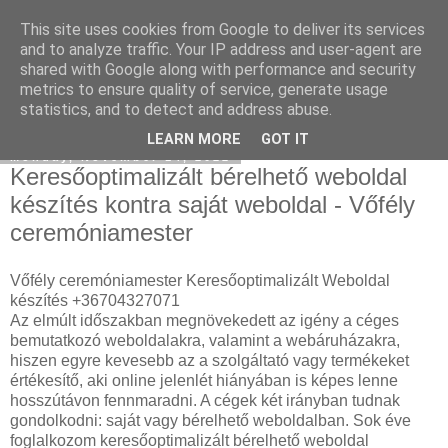
This site uses cookies from Google to deliver its services
Mercedes külföldről
and to analyze traffic. Your IP address and user-agent are
shared with Google along with performance and security
metrics to ensure quality of service, generate usage
statistics, and to detect and address abuse.
▼
LEARN MORE
GOT IT
Monday, November 14, 2022
Keresőoptimalizált bérelhető weboldal
készítés kontra saját weboldal - Vőfély
ceremóniamester
Vőfély ceremóniamester Keresőoptimalizált Weboldal
készítés +36704327071
Az elmúlt időszakban megnövekedett az igény a céges
bemutatkozó weboldalakra, valamint a webáruházakra,
hiszen egyre kevesebb az a szolgáltató vagy termékeket
értékesítő, aki online jelenlét hiányában is képes lenne
hosszútávon fennmaradni. A cégek két irányban tudnak
gondolkodni: saját vagy bérelhető weboldalban. Sok éve
foglalkozom keresőoptimalizált bérelhető weboldal