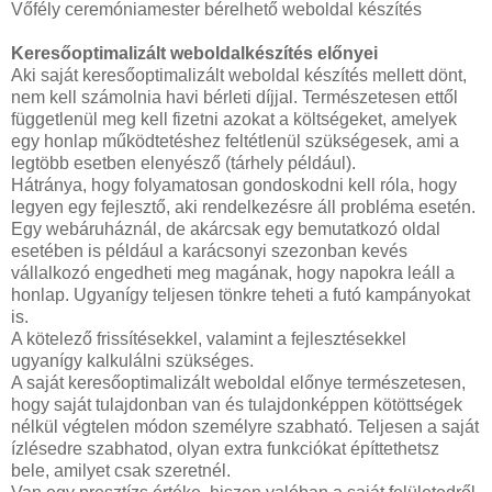
Vőfély ceremóniamester bérelhető weboldal készítés
Keresőoptimalizált weboldalkészítés előnyei
Aki saját keresőoptimalizált weboldal készítés mellett dönt,
nem kell számolnia havi bérleti díjjal. Természetesen ettől
függetlenül meg kell fizetni azokat a költségeket, amelyek
egy honlap működtetéshez feltétlenül szükségesek, ami a
legtöbb esetben elenyésző (tárhely például).
Hátránya, hogy folyamatosan gondoskodni kell róla, hogy
legyen egy fejlesztő, aki rendelkezésre áll probléma esetén.
Egy webáruháznál, de akárcsak egy bemutatkozó oldal
esetében is például a karácsonyi szezonban kevés
vállalkozó engedheti meg magának, hogy napokra leáll a
honlap. Ugyanígy teljesen tönkre teheti a futó kampányokat
is.
A kötelező frissítésekkel, valamint a fejlesztésekkel
ugyanígy kalkulálni szükséges.
A saját keresőoptimalizált weboldal előnye természetesen,
hogy saját tulajdonban van és tulajdonképpen kötöttségek
nélkül végtelen módon személyre szabható. Teljesen a saját
ízlésedre szabhatod, olyan extra funkciókat építtethetsz
bele, amilyet csak szeretnél.