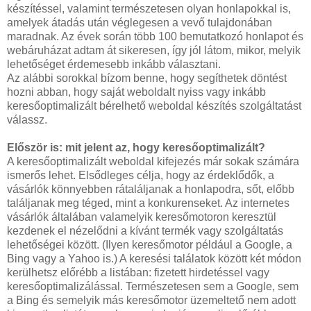
készítéssel, valamint természetesen olyan honlapokkal is,
amelyek átadás után véglegesen a vevő tulajdonában
maradnak. Az évek során több 100 bemutatkozó honlapot és
webáruházat adtam át sikeresen, így jól látom, mikor, melyik
lehetőséget érdemesebb inkább választani.
Az alábbi sorokkal bízom benne, hogy segíthetek döntést
hozni abban, hogy saját weboldalt nyiss vagy inkább
keresőoptimalizált bérelhető weboldal készítés szolgáltatást
válassz.
Először is: mit jelent az, hogy keresőoptimalizált?
A keresőoptimalizált weboldal kifejezés már sokak számára
ismerős lehet. Elsődleges célja, hogy az érdeklődők, a
vásárlók könnyebben rátaláljanak a honlapodra, sőt, előbb
találjanak meg téged, mint a konkurenseket. Az internetes
vásárlók általában valamelyik keresőmotoron keresztül
kezdenek el nézelődni a kívánt termék vagy szolgáltatás
lehetőségei között. (Ilyen keresőmotor például a Google, a
Bing vagy a Yahoo is.) A keresési találatok között két módon
kerülhetsz előrébb a listában: fizetett hirdetéssel vagy
keresőoptimalizálással. Természetesen sem a Google, sem
a Bing és semelyik más keresőmotor üzemeltető nem adott