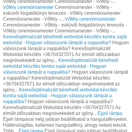
Vőfély ceremóniamester Ceremóniamester - Vőfély -...
Vőfély ceremóniamester
Ceremóniamester - Vőfély -
esküvői forgatókönyv tervezés - Vőfély ceremóniamester
Ceremóniamester - Vőfély -...
Vőfély ceremóniamester
Ceremóniamester - Vőfély - esküvői forgatókönyv tervezés -
Vőfély ceremóniamester Ceremóniamester - Vőfély -...
Keresőoptimalizált bérelhető weboldal készítés kontra saját
weboldal - Hogyan válasszunk lámpát a nappaliba?
Hogyan
válasszunk lámpát a nappaliba? Keresőoptimalizált
Weboldal készítés +36704327071 Az elmúlt időszakban
megnövekedett az igény...
Keresőoptimalizált bérelhető
weboldal készítés kontra saját weboldal - Hogyan
válasszunk lámpát a nappaliba?
Hogyan válasszunk lámpát
a nappaliba? Keresőoptimalizált Weboldal készítés
+36704327071 Az elmúlt időszakban megnövekedett az
igény...
Keresőoptimalizált bérelhető weboldal készítés
kontra saját weboldal - Hogyan válasszunk lámpát a
nappaliba?
Hogyan válasszunk lámpát a nappaliba?
Keresőoptimalizált Weboldal készítés +36704327071 Az
elmúlt időszakban megnövekedett az igény...
Éjjeli lámpa
Éjjeli lámpával még jobban beállíthatod a hangulatfényeket.
Háttérvilágítás, kellemes hangulatfény, ahogy neked tetszik.
Több...
Éjjeli lámpa
Éjjeli lámpával még jobban beállíthatod