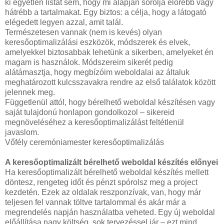
ki egyetlen listát sem, hogy mi alapján sorolja előrébb vagy
hátrébb a tartalmakat. Egy biztos: a célja, hogy a látogató
elégedett legyen azzal, amit talál.
Természetesen vannak (nem is kevés) olyan
keresőoptimalizálási eszközök, módszerek és elvek,
amelyekkel biztosabbak lehetünk a sikerben, amelyeket én
magam is használok. Módszereim sikerét pedig
alátámasztja, hogy megbízóim weboldalai az általuk
meghatározott kulcsszavakra rendre az első találatok között
jelennek meg.
Függetlenül attól, hogy bérelhető weboldal készítésen vagy
saját tulajdonú honlapon gondolkozol – sikereid
megnöveléséhez a keresőoptimalizálást feltétlenül
javaslom.
Vőfély ceremóniamester keresőoptimalizálás
A keresőoptimalizált bérelhető weboldal készítés előnyei
Ha keresőoptimalizált bérelhető weboldal készítés mellett
döntesz, rengeteg időt és pénzt spórolsz meg a project
kezdetén. Ezek az oldalak reszponzívak, van, hogy már
teljesen fel vannak töltve tartalommal és akár már a
megrendelés napján használatba veheted. Egy új weboldal
előállítása nagy költség, sok tervezéssel jár – ezt mind