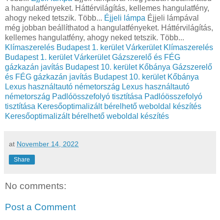
a hangulatfényeket. Háttérvilágítás, kellemes hangulatfény,
ahogy neked tetszik. Több...
Éjjeli lámpa
Éjjeli lámpával
még jobban beállíthatod a hangulatfényeket. Háttérvilágítás,
kellemes hangulatfény, ahogy neked tetszik. Több...
Klímaszerelés Budapest 1. kerület Várkerület
Klímaszerelés
Budapest 1. kerület Várkerület
Gázszerelő és FÉG
gázkazán javítás Budapest 10. kerület Kőbánya
Gázszerelő
és FÉG gázkazán javítás Budapest 10. kerület Kőbánya
Lexus használtautó németország
Lexus használtautó
németország
Padlóösszefolyó tisztítása
Padlóösszefolyó
tisztítása
Keresőoptimalizált bérelhető weboldal készítés
Keresőoptimalizált bérelhető weboldal készítés
at
November 14, 2022
Share
No comments:
Post a Comment