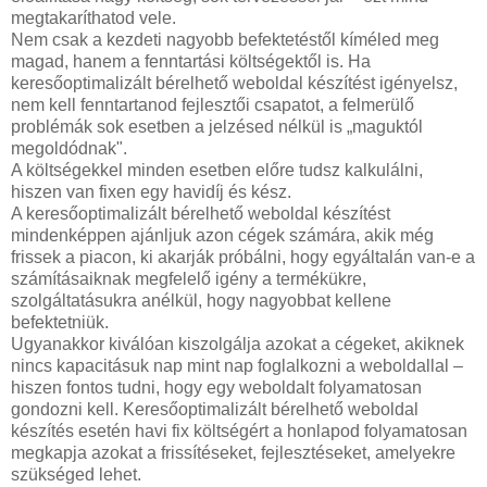
megtakaríthatod vele.
Nem csak a kezdeti nagyobb befektetéstől kíméled meg
magad, hanem a fenntartási költségektől is. Ha
keresőoptimalizált bérelhető weboldal készítést igényelsz,
nem kell fenntartanod fejlesztői csapatot, a felmerülő
problémák sok esetben a jelzésed nélkül is „maguktól
megoldódnak".
A költségekkel minden esetben előre tudsz kalkulálni,
hiszen van fixen egy havidíj és kész.
A keresőoptimalizált bérelhető weboldal készítést
mindenképpen ajánljuk azon cégek számára, akik még
frissek a piacon, ki akarják próbálni, hogy egyáltalán van-e a
számításaiknak megfelelő igény a termékükre,
szolgáltatásukra anélkül, hogy nagyobbat kellene
befektetniük.
Ugyanakkor kiválóan kiszolgálja azokat a cégeket, akiknek
nincs kapacitásuk nap mint nap foglalkozni a weboldallal –
hiszen fontos tudni, hogy egy weboldalt folyamatosan
gondozni kell. Keresőoptimalizált bérelhető weboldal
készítés esetén havi fix költségért a honlapod folyamatosan
megkapja azokat a frissítéseket, fejlesztéseket, amelyekre
szükséged lehet.