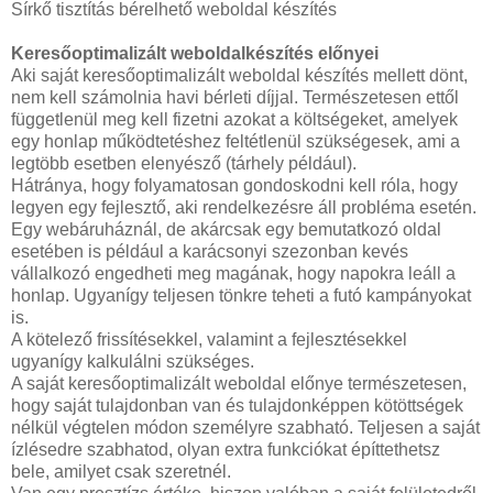
Sírkő tisztítás bérelhető weboldal készítés
Keresőoptimalizált weboldalkészítés előnyei
Aki saját keresőoptimalizált weboldal készítés mellett dönt,
nem kell számolnia havi bérleti díjjal. Természetesen ettől
függetlenül meg kell fizetni azokat a költségeket, amelyek
egy honlap működtetéshez feltétlenül szükségesek, ami a
legtöbb esetben elenyésző (tárhely például).
Hátránya, hogy folyamatosan gondoskodni kell róla, hogy
legyen egy fejlesztő, aki rendelkezésre áll probléma esetén.
Egy webáruháznál, de akárcsak egy bemutatkozó oldal
esetében is például a karácsonyi szezonban kevés
vállalkozó engedheti meg magának, hogy napokra leáll a
honlap. Ugyanígy teljesen tönkre teheti a futó kampányokat
is.
A kötelező frissítésekkel, valamint a fejlesztésekkel
ugyanígy kalkulálni szükséges.
A saját keresőoptimalizált weboldal előnye természetesen,
hogy saját tulajdonban van és tulajdonképpen kötöttségek
nélkül végtelen módon személyre szabható. Teljesen a saját
ízlésedre szabhatod, olyan extra funkciókat építtethetsz
bele, amilyet csak szeretnél.