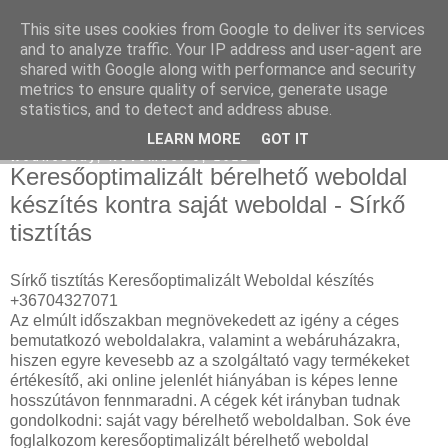
This site uses cookies from Google to deliver its services
Mercedes külföldről
and to analyze traffic. Your IP address and user-agent are
shared with Google along with performance and security
metrics to ensure quality of service, generate usage
statistics, and to detect and address abuse.
▼
LEARN MORE
GOT IT
Wednesday, November 9, 2022
Keresőoptimalizált bérelhető weboldal
készítés kontra saját weboldal - Sírkő
tisztítás
Sírkő tisztítás Keresőoptimalizált Weboldal készítés
+36704327071
Az elmúlt időszakban megnövekedett az igény a céges
bemutatkozó weboldalakra, valamint a webáruházakra,
hiszen egyre kevesebb az a szolgáltató vagy termékeket
értékesítő, aki online jelenlét hiányában is képes lenne
hosszútávon fennmaradni. A cégek két irányban tudnak
gondolkodni: saját vagy bérelhető weboldalban. Sok éve
foglalkozom keresőoptimalizált bérelhető weboldal