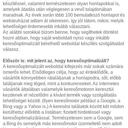
készítéssel, valamint természetesen olyan honlapokkal is,
amelyek átadás után véglegesen a vevő tulajdonában
maradnak. Az évek során több 100 bemutatkozó honlapot és
webáruházat adtam át sikeresen, így jól látom, mikor, melyik
lehetőséget érdemesebb inkább választani.
Az alábbi sorokkal bízom benne, hogy segíthetek döntést
hozni abban, hogy saját weboldalt nyiss vagy inkább
keresőoptimalizált bérelhető weboldal készítés szolgáltatást
válassz.
Először is: mit jelent az, hogy keresőoptimalizált?
A keresőoptimalizált weboldal kifejezés már sokak számára
ismerős lehet. Elsődleges célja, hogy az érdeklődők, a
vásárlók könnyebben rátaláljanak a honlapodra, sőt, előbb
találjanak meg téged, mint a konkurenseket. Az internetes
vásárlók általában valamelyik keresőmotoron keresztül
kezdenek el nézelődni a kívánt termék vagy szolgáltatás
lehetőségei között. (Ilyen keresőmotor például a Google, a
Bing vagy a Yahoo is.) A keresési találatok között két módon
kerülhetsz előrébb a listában: fizetett hirdetéssel vagy
keresőoptimalizálással. Természetesen sem a Google, sem
a Bing és semelyik más keresőmotor üzemeltető nem adott