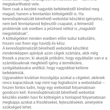
megtakaríthatod vele.
Nem csak a kezdeti nagyobb befektetéstől kíméled meg
magad, hanem a fenntartási költségektől is. Ha
keresőoptimalizált bérelhető weboldal készítést igényelsz,
nem kell fenntartanod fejlesztői csapatot, a felmerülő
problémák sok esetben a jelzésed nélkül is „maguktól
megoldódnak".
A költségekkel minden esetben előre tudsz kalkulálni,
hiszen van fixen egy havidíj és kész.
A keresőoptimalizált bérelhető weboldal készítést
mindenképpen ajánljuk azon cégek számára, akik még
frissek a piacon, ki akarják próbálni, hogy egyáltalán van-e a
számításaiknak megfelelő igény a termékükre,
szolgáltatásukra anélkül, hogy nagyobbat kellene
befektetniük.
Ugyanakkor kiválóan kiszolgálja azokat a cégeket, akiknek
nincs kapacitásuk nap mint nap foglalkozni a weboldallal –
hiszen fontos tudni, hogy egy weboldalt folyamatosan
gondozni kell. Keresőoptimalizált bérelhető weboldal
készítés esetén havi fix költségért a honlapod folyamatosan
megkapja azokat a frissítéseket, fejlesztéseket, amelyekre
szükséged lehet.