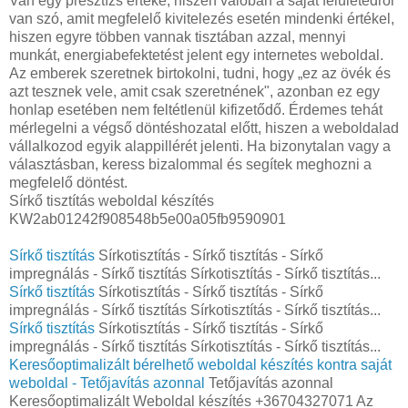
Van egy presztízs értéke, hiszen valóban a saját felületedről
van szó, amit megfelelő kivitelezés esetén mindenki értékel,
hiszen egyre többen vannak tisztában azzal, mennyi
munkát, energiabefektetést jelent egy internetes weboldal.
Az emberek szeretnek birtokolni, tudni, hogy „ez az övék és
azt tesznek vele, amit csak szeretnének", azonban ez egy
honlap esetében nem feltétlenül kifizetődő. Érdemes tehát
mérlegelni a végső döntéshozatal előtt, hiszen a weboldalad
vállalkozod egyik alappillérét jelenti. Ha bizonytalan vagy a
választásban, keress bizalommal és segítek meghozni a
megfelelő döntést.
Sírkő tisztítás weboldal készítés
KW2ab01242f908548b5e00a05fb9590901
Sírkő tisztítás
Sírkotisztítás - Sírkő tisztítás - Sírkő
impregnálás - Sírkő tisztítás Sírkotisztítás - Sírkő tisztítás...
Sírkő tisztítás
Sírkotisztítás - Sírkő tisztítás - Sírkő
impregnálás - Sírkő tisztítás Sírkotisztítás - Sírkő tisztítás...
Sírkő tisztítás
Sírkotisztítás - Sírkő tisztítás - Sírkő
impregnálás - Sírkő tisztítás Sírkotisztítás - Sírkő tisztítás...
Keresőoptimalizált bérelhető weboldal készítés kontra saját
weboldal - Tetőjavítás azonnal
Tetőjavítás azonnal
Keresőoptimalizált Weboldal készítés +36704327071 Az