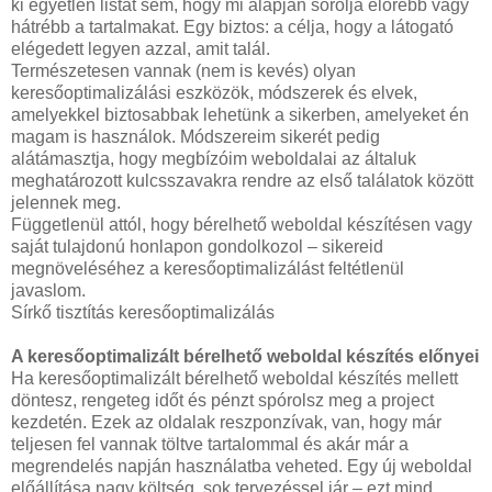
ki egyetlen listát sem, hogy mi alapján sorolja előrébb vagy
hátrébb a tartalmakat. Egy biztos: a célja, hogy a látogató
elégedett legyen azzal, amit talál.
Természetesen vannak (nem is kevés) olyan
keresőoptimalizálási eszközök, módszerek és elvek,
amelyekkel biztosabbak lehetünk a sikerben, amelyeket én
magam is használok. Módszereim sikerét pedig
alátámasztja, hogy megbízóim weboldalai az általuk
meghatározott kulcsszavakra rendre az első találatok között
jelennek meg.
Függetlenül attól, hogy bérelhető weboldal készítésen vagy
saját tulajdonú honlapon gondolkozol – sikereid
megnöveléséhez a keresőoptimalizálást feltétlenül
javaslom.
Sírkő tisztítás keresőoptimalizálás
A keresőoptimalizált bérelhető weboldal készítés előnyei
Ha keresőoptimalizált bérelhető weboldal készítés mellett
döntesz, rengeteg időt és pénzt spórolsz meg a project
kezdetén. Ezek az oldalak reszponzívak, van, hogy már
teljesen fel vannak töltve tartalommal és akár már a
megrendelés napján használatba veheted. Egy új weboldal
előállítása nagy költség, sok tervezéssel jár – ezt mind