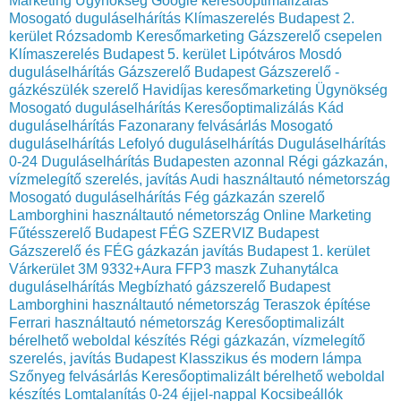
Marketing Ügynökség
Google keresőoptimalizálás
Mosogató duguláselhárítás
Klímaszerelés Budapest 2.
kerület Rózsadomb
Keresőmarketing
Gázszerelő csepelen
Klímaszerelés Budapest 5. kerület Lipótváros
Mosdó
duguláselhárítás
Gázszerelő Budapest
Gázszerelő -
gázkészülék szerelő
Havidíjas keresőmarketing Ügynökség
Mosogató duguláselhárítás
Keresőoptimalizálás
Kád
duguláselhárítás
Fazonarany felvásárlás
Mosogató
duguláselhárítás
Lefolyó duguláselhárítás
Duguláselhárítás
0-24
Duguláselhárítás Budapesten azonnal
Régi gázkazán,
vízmelegítő szerelés, javítás
Audi használtautó németország
Mosogató duguláselhárítás
Fég gázkazán szerelő
Lamborghini használtautó németország
Online Marketing
Fűtésszerelő Budapest
FÉG SZERVIZ Budapest
Gázszerelő és FÉG gázkazán javítás Budapest 1. kerület
Várkerület
3M 9332+Aura FFP3 maszk
Zuhanytálca
duguláselhárítás
Megbízható gázszerelő Budapest
Lamborghini használtautó németország
Teraszok építése
Ferrari használtautó németország
Keresőoptimalizált
bérelhető weboldal készítés
Régi gázkazán, vízmelegítő
szerelés, javítás Budapest
Klasszikus és modern lámpa
Szőnyeg felvásárlás
Keresőoptimalizált bérelhető weboldal
készítés
Lomtalanítás 0-24 éjjel-nappal
Kocsibeállók