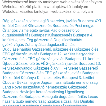
Webszerkesztő intenzív tanfolyam weblapkészítő tanfolyam
Weboldal készítő platform weblapkészítő tanfolyam
Weboldal készítés tanfolyam weblapkészítő tanfolyam
Régi gázkazán, vízmelegítő szerelés, javítás Budapest XXI.
kerület Csepel
Klímaszerelés Budapest és Pest megye
Őrlángos vízmelegítő javítás
Padló összefolyó
duguláselhárítás Budapest
Klímaszerelés Budapest 4.
kerület Újpest
Fég gázszerelő
Duguláselhárítás
győkérvágás
Zuhanytálca duguláselhárítás
Duguláselhárítás
Gázszerelő, gázszerelés
Gázszerelő és
FÉG gázkazán javítás Budapest 12. kerület Hegyvidék
Gázszerelő és FÉG gázkazán javítás Budapest 11. kerület
Újbuda
Gázszerelő és FÉG gázkazán javítás Budapest 13.
kerület Angyalföld
Gázszerelő XVIII. kerülelet
Gázszerelő
Budapest
Gázszerelő és FÉG gázkazán javítás Budapest
10. kerület Kőbánya
Klímaszerelés Budapest 3. kerület
Óbuda - Békásmegyer
Jaguar használtautó németország
Land Rover használtautó németország
Gázszerelő
Budapest
Havidíjas keresőmarketing Ügynökség
Gázszerelés Budapest
Mosogató duguláselhárítás
Lexus
használtautó németország
Zsákos sittszállítás
Digitális