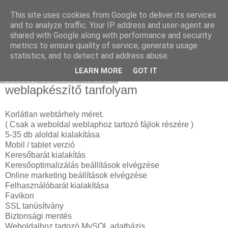
This site uses cookies from Google to deliver its services
Mercedes külföldről
and to analyze traffic. Your IP address and user-agent are
shared with Google along with performance and security
metrics to ensure quality of service, generate usage
statistics, and to detect and address abuse.
▼
LEARN MORE
GOT IT
Monday, November 7, 2022
weblapkészítő tanfolyam
Korlátlan webtárhely méret.
( Csak a weboldal weblaphoz tartozó fájlok részére )
5-35 db aloldal kialakítása
Mobil / tablet verzió
Keresőbarát kialakítás
Keresőoptimalizálás beállítások elvégzése
Online marketing beállítások elvégzése
Felhasználóbarát kialakítása
Favikon
SSL tanúsítvány
Biztonsági mentés
Weboldalhoz tartozó MySQL adatbázis