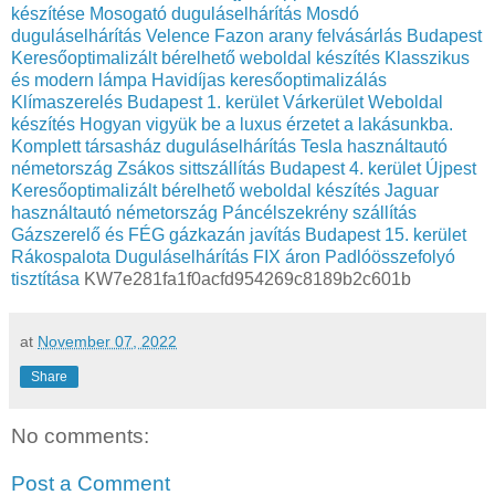
készítése
Mosogató duguláselhárítás
Mosdó
duguláselhárítás Velence
Fazon arany felvásárlás Budapest
Keresőoptimalizált bérelhető weboldal készítés
Klasszikus
és modern lámpa
Havidíjas keresőoptimalizálás
Klímaszerelés Budapest 1. kerület Várkerület
Weboldal
készítés
Hogyan vigyük be a luxus érzetet a lakásunkba.
Komplett társasház duguláselhárítás
Tesla használtautó
németország
Zsákos sittszállítás Budapest 4. kerület Újpest
Keresőoptimalizált bérelhető weboldal készítés
Jaguar
használtautó németország
Páncélszekrény szállítás
Gázszerelő és FÉG gázkazán javítás Budapest 15. kerület
Rákospalota
Duguláselhárítás FIX áron
Padlóösszefolyó
tisztítása
KW7e281fa1f0acfd954269c8189b2c601b
at
November 07, 2022
Share
No comments:
Post a Comment