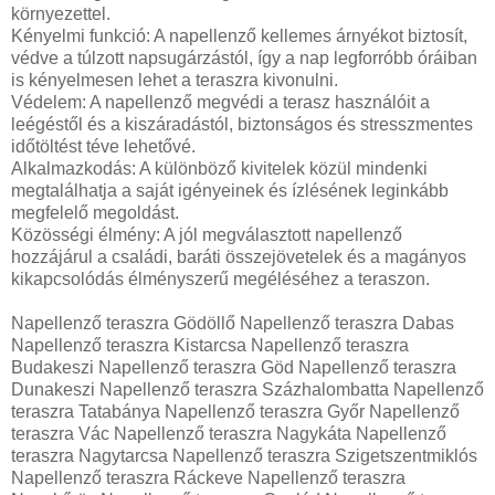
környezettel.
Kényelmi funkció: A napellenző kellemes árnyékot biztosít,
védve a túlzott napsugárzástól, így a nap legforróbb óráiban
is kényelmesen lehet a teraszra kivonulni.
Védelem: A napellenző megvédi a terasz használóit a
leégéstől és a kiszáradástól, biztonságos és stresszmentes
időtöltést téve lehetővé.
Alkalmazkodás: A különböző kivitelek közül mindenki
megtalálhatja a saját igényeinek és ízlésének leginkább
megfelelő megoldást.
Közösségi élmény: A jól megválasztott napellenző
hozzájárul a családi, baráti összejövetelek és a magányos
kikapcsolódás élményszerű megéléséhez a teraszon.
Napellenző teraszra Gödöllő Napellenző teraszra Dabas
Napellenző teraszra Kistarcsa Napellenző teraszra
Budakeszi Napellenző teraszra Göd Napellenző teraszra
Dunakeszi Napellenző teraszra Százhalombatta Napellenző
teraszra Tatabánya Napellenző teraszra Győr Napellenző
teraszra Vác Napellenző teraszra Nagykáta Napellenző
teraszra Nagytarcsa Napellenző teraszra Szigetszentmiklós
Napellenző teraszra Ráckeve Napellenző teraszra