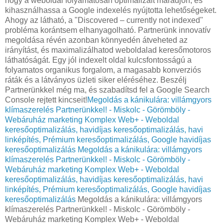
hogy a weboldal folyamatosan optimalizált maradjon, és
kihasználhassa a Google indexelés nyújtotta lehetőségeket.
Ahogy az látható, a "Discovered – currently not indexed"
probléma korántsem elhanyagolható. Partnerünk innovatív
megoldása révén azonban könnyedén átveheted az
irányítást, és maximalizálhatod weboldalad keresőmotoros
láthatóságát. Egy jól indexelt oldal kulcsfontosságú a
folyamatos organikus forgalom, a magasabb konverziós
ráták és a látványos üzleti siker eléréséhez. Beszélj
Partnerünkkel még ma, és szabadítsd fel a Google Search
Console rejtett kincseit!
Megoldás a kánikulára: villámgyors
klímaszerelés Partnerünkkel! - Miskolc - Görömböly -
Webáruház marketing Komplex Web+ - Weboldal
keresőoptimalizálás, havidíjas keresőoptimalizálás, havi
linképítés, Prémium keresőoptimalizálás, Google havidíjas
keresőoptimalizálás
Megoldás a kánikulára: villámgyors
klímaszerelés Partnerünkkel! - Miskolc - Görömböly -
Webáruház marketing Komplex Web+ - Weboldal
keresőoptimalizálás, havidíjas keresőoptimalizálás, havi
linképítés, Prémium keresőoptimalizálás, Google havidíjas
keresőoptimalizálás
Megoldás a kánikulára: villámgyors
klímaszerelés Partnerünkkel! - Miskolc - Görömböly -
Webáruház marketing Komplex Web+ - Weboldal