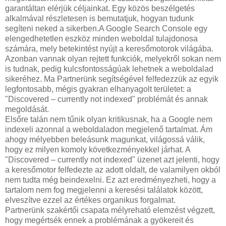
garantáltan elérjük céljainkat. Egy közös beszélgetés
alkalmával részletesen is bemutatjuk, hogyan tudunk
segíteni neked a sikerben.A Google Search Console egy
elengedhetetlen eszköz minden weboldal tulajdonosa
számára, mely betekintést nyújt a keresőmotorok világába.
Azonban vannak olyan rejtett funkciók, melyekről sokan nem
is tudnak, pedig kulcsfontosságúak lehetnek a weboldalad
sikeréhez. Ma Partnerünk segítségével felfedezzük az egyik
legfontosabb, mégis gyakran elhanyagolt területet: a
"Discovered – currently not indexed" problémát és annak
megoldását.
Elsőre talán nem tűnik olyan kritikusnak, ha a Google nem
indexeli azonnal a weboldaladon megjelenő tartalmat. Ám
ahogy mélyebben beleásunk magunkat, világossá válik,
hogy ez milyen komoly következményekkel járhat. A
"Discovered – currently not indexed" üzenet azt jelenti, hogy
a keresőmotor felfedezte az adott oldalt, de valamilyen okból
nem tudta még beindexelni. Ez azt eredményezheti, hogy a
tartalom nem fog megjelenni a keresési találatok között,
elveszítve ezzel az értékes organikus forgalmat.
Partnerünk szakértői csapata mélyreható elemzést végzett,
hogy megértsék ennek a problémának a gyökereit és