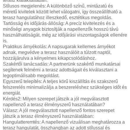
terasz kialakításában:
Stílusos megjelenés: A különböző színű, mintázatú és
méretű kivitelek között lehet válogatni, így összeállítható a
terasz hangulatához illeszkedő, esztétikus megoldás.
Tartósság és időjárás-állóság: A precíz kivitelezés és a
minőségi anyagok biztosítják a napellenzők hosszú távú
használhatóságát, még az időjárási viszontagságok ellenére
is.
Praktikus árnyékolás: A napsugarak kellemes árnyékot
adnak, megvédve a terasz használóit a túlzott naptól,
hozzájárulva a kényelmes kikapcsolódáshoz.
Szakértői tanácsadás: A partnerünk szakértő munkatársai
segítenek felmérni a terasz adottságait és kiválasztani a
legoptimálisabb megoldást.
Egyszerű telepítés: A teljes körű kiszállítás és szakszerű
felszerelés minimalizálja a beszereléshez szükséges időt és
energiát.
Kérdés2: Milyen szerepet játszik a jól megválasztott
napellenző a terasz élményszerű használatában?
Válasz: A jól megválasztott napellenző fontos szerepet
játszik a terasz élményszerű használatában:
Hangulatteremtés: A napellenző vizuálisan meghatározza a
terasz hangulatát, összhangban az adott stílussal és