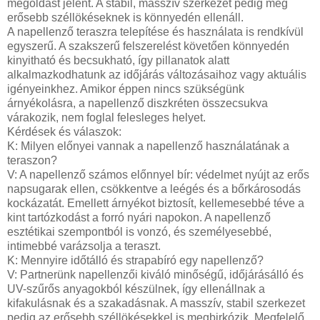
megoldást jelent. A stabil, masszív szerkezet pedig még
erősebb széllökéseknek is könnyedén ellenáll.
A napellenző teraszra telepítése és használata is rendkívül
egyszerű. A szakszerű felszerelést követően könnyedén
kinyitható és becsukható, így pillanatok alatt
alkalmazkodhatunk az időjárás változásaihoz vagy aktuális
igényeinkhez. Amikor éppen nincs szükségünk
árnyékolásra, a napellenző diszkréten összecsukva
várakozik, nem foglal felesleges helyet.
Kérdések és válaszok:
K: Milyen előnyei vannak a napellenző használatának a
teraszon?
V: A napellenző számos előnnyel bír: védelmet nyújt az erős
napsugarak ellen, csökkentve a leégés és a bőrkárosodás
kockázatát. Emellett árnyékot biztosít, kellemesebbé téve a
kint tartózkodást a forró nyári napokon. A napellenző
esztétikai szempontból is vonzó, és személyesebbé,
intimebbé varázsolja a teraszt.
K: Mennyire időtálló és strapabíró egy napellenző?
V: Partnerünk napellenzői kiváló minőségű, időjárásálló és
UV-szűrős anyagokból készülnek, így ellenállnak a
kifakulásnak és a szakadásnak. A masszív, stabil szerkezet
pedig az erősebb széllökésekkel is megbirkózik. Megfelelő