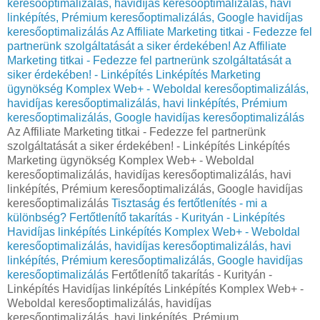
keresőoptimalizálás, havidíjas keresőoptimalizálás, havi
linképítés, Prémium keresőoptimalizálás, Google havidíjas
keresőoptimalizálás
Az Affiliate Marketing titkai - Fedezze fel
partnerünk szolgáltatását a siker érdekében!
Az Affiliate
Marketing titkai - Fedezze fel partnerünk szolgáltatását a
siker érdekében! - Linképítés Linképítés Marketing
ügynökség Komplex Web+ - Weboldal keresőoptimalizálás,
havidíjas keresőoptimalizálás, havi linképítés, Prémium
keresőoptimalizálás, Google havidíjas keresőoptimalizálás
Az Affiliate Marketing titkai - Fedezze fel partnerünk
szolgáltatását a siker érdekében! - Linképítés Linképítés
Marketing ügynökség Komplex Web+ - Weboldal
keresőoptimalizálás, havidíjas keresőoptimalizálás, havi
linképítés, Prémium keresőoptimalizálás, Google havidíjas
keresőoptimalizálás
Tisztaság és fertőtlenítés - mi a
különbség?
Fertőtlenítő takarítás - Kurityán - Linképítés
Havidíjas linképítés Linképítés Komplex Web+ - Weboldal
keresőoptimalizálás, havidíjas keresőoptimalizálás, havi
linképítés, Prémium keresőoptimalizálás, Google havidíjas
keresőoptimalizálás
Fertőtlenítő takarítás - Kurityán -
Linképítés Havidíjas linképítés Linképítés Komplex Web+ -
Weboldal keresőoptimalizálás, havidíjas
keresőoptimalizálás, havi linképítés, Prémium