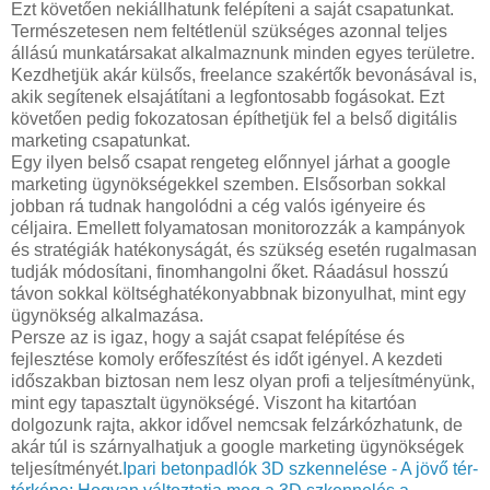
Ezt követően nekiállhatunk felépíteni a saját csapatunkat.
Természetesen nem feltétlenül szükséges azonnal teljes
állású munkatársakat alkalmaznunk minden egyes területre.
Kezdhetjük akár külsős, freelance szakértők bevonásával is,
akik segítenek elsajátítani a legfontosabb fogásokat. Ezt
követően pedig fokozatosan építhetjük fel a belső digitális
marketing csapatunkat.
Egy ilyen belső csapat rengeteg előnnyel járhat a google
marketing ügynökségekkel szemben. Elsősorban sokkal
jobban rá tudnak hangolódni a cég valós igényeire és
céljaira. Emellett folyamatosan monitorozzák a kampányok
és stratégiák hatékonyságát, és szükség esetén rugalmasan
tudják módosítani, finomhangolni őket. Ráadásul hosszú
távon sokkal költséghatékonyabbnak bizonyulhat, mint egy
ügynökség alkalmazása.
Persze az is igaz, hogy a saját csapat felépítése és
fejlesztése komoly erőfeszítést és időt igényel. A kezdeti
időszakban biztosan nem lesz olyan profi a teljesítményünk,
mint egy tapasztalt ügynökségé. Viszont ha kitartóan
dolgozunk rajta, akkor idővel nemcsak felzárkózhatunk, de
akár túl is szárnyalhatjuk a google marketing ügynökségek
teljesítményét.
Ipari betonpadlók 3D szkennelése - A jövő tér-