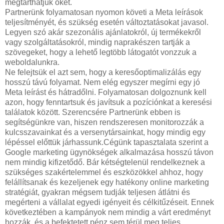
megtarthatjuk őket.
Partnerünk folyamatosan nyomon követi a Meta leírások
teljesítményét, és szükség esetén változtatásokat javasol.
Legyen szó akár szezonális ajánlatokról, új termékekről
vagy szolgáltatásokról, mindig naprakészen tartják a
szövegeket, hogy a lehető legtöbb látogatót vonzzuk a
weboldalunkra.
Ne felejtsük el azt sem, hogy a keresőoptimalizálás egy
hosszú távú folyamat. Nem elég egyszer megírni egy jó
Meta leírást és hátradőlni. Folyamatosan dolgoznunk kell
azon, hogy fenntartsuk és javítsuk a pozíciónkat a keresési
találatok között. Szerencsére Partnerünk ebben is
segítségünkre van, hiszen rendszeresen monitorozzák a
kulcsszavainkat és a versenytársainkat, hogy mindig egy
lépéssel előttük járhassunk.Cégünk tapasztalata szerint a
Google marketing ügynökségek alkalmazása hosszú távon
nem mindig kifizetődő. Bár kétségtelenül rendelkeznek a
szükséges szakértelemmel és eszközökkel ahhoz, hogy
felállítsanak és kezeljenek egy hatékony online marketing
stratégiát, gyakran mégsem tudják teljesen átlátni és
megérteni a vállalat egyedi igényeit és célkitűzéseit. Ennek
következtében a kampányok nem mindig a várt eredményt
hozzák, és a befektetett pénz sem térül meg teljes