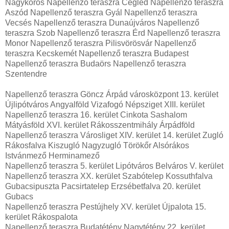
Nagykőrös Napellenző teraszra Cegléd Napellenző teraszra
Aszód Napellenző teraszra Gyál Napellenző teraszra
Vecsés Napellenző teraszra Dunaújváros Napellenző
teraszra Szob Napellenző teraszra Érd Napellenző teraszra
Monor Napellenző teraszra Pilisvörösvár Napellenző
teraszra Kecskemét Napellenző teraszra Budapest
Napellenző teraszra Budaörs Napellenző teraszra
Szentendre
Napellenző teraszra Göncz Árpád városközpont 13. kerület
Újlipótváros Angyalföld Vizafogó Népsziget XIII. kerület
Napellenző teraszra 16. kerület Cinkota Sashalom
Mátyásföld XVI. kerület Rákosszentmihály Árpádföld
Napellenző teraszra Városliget XIV. kerület 14. kerület Zugló
Rákosfalva Kiszugló Nagyzugló Törökőr Alsórákos
Istvánmező Herminamező
Napellenző teraszra 5. kerület Lipótváros Belváros V. kerület
Napellenző teraszra XX. kerület Szabótelep Kossuthfalva
Gubacsipuszta Pacsirtatelep Erzsébetfalva 20. kerület
Gubacs
Napellenző teraszra Pestújhely XV. kerület Újpalota 15.
kerület Rákospalota
Napellenző teraszra Budatétény Nagytétény 22. kerület