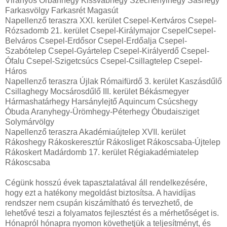
Virányos Orbánhegy Kissvábhegy Széchenyihegy Sashegy
Farkasvölgy Farkasrét Magasút
Napellenző teraszra XXI. kerület Csepel-Kertváros Csepel-
Rózsadomb 21. kerület Csepel-Királymajor CsepelCsepel-
Belváros Csepel-Erdősor Csepel-Erdőalja Csepel-
Szabótelep Csepel-Gyártelep Csepel-Királyerdő Csepel-
Ófalu Csepel-Szigetcsúcs Csepel-Csillagtelep Csepel-
Háros
Napellenző teraszra Újlak Rómaifürdő 3. kerület Kaszásdűlő
Csillaghegy Mocsárosdűlő III. kerület Békásmegyer
Hármashatárhegy Harsánylejtő Aquincum Csúcshegy
Óbuda Aranyhegy-Ürömhegy-Péterhegy Óbudaisziget
Solymárvölgy
Napellenző teraszra Akadémiaújtelep XVII. kerület
Rákoshegy Rákoskeresztúr Rákosliget Rákoscsaba-Újtelep
Rákoskert Madárdomb 17. kerület Régiakadémiatelep
Rákoscsaba
Cégünk hosszú évek tapasztalatával áll rendelkezésére,
hogy ezt a hatékony megoldást biztosítsa. A havidíjas
rendszer nem csupán kiszámítható és tervezhető, de
lehetővé teszi a folyamatos fejlesztést és a mérhetőséget is.
Hónapról hónapra nyomon követhetjük a teljesítményt, és