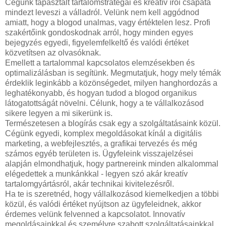
Cégünk tapasztalt tartalomstratégái és kreatív írói csapata
mindezt leveszi a válladról. Velünk nem kell aggódnod
amiatt, hogy a blogod unalmas, vagy értéktelen lesz. Profi
szakértőink gondoskodnak arról, hogy minden egyes
bejegyzés egyedi, figyelemfelkeltő és valódi értéket
közvetítsen az olvasóknak.
Emellett a tartalommal kapcsolatos elemzésekben és
optimalizálásban is segítünk. Megmutatjuk, hogy mely témák
érdeklik leginkább a közönségedet, milyen hanghordozás a
leghatékonyabb, és hogyan tudod a blogod organikus
látogatottságát növelni. Célunk, hogy a te vállalkozásod
sikere legyen a mi sikerünk is.
Természetesen a blogírás csak egy a szolgáltatásaink közül.
Cégünk egyedi, komplex megoldásokat kínál a digitális
marketing, a webfejlesztés, a grafikai tervezés és még
számos egyéb területen is. Ügyfeleink visszajelzései
alapján elmondhatjuk, hogy partnereink minden alkalommal
elégedettek a munkánkkal - legyen szó akár kreatív
tartalomgyártásról, akár technikai kivitelezésről.
Ha te is szeretnéd, hogy vállalkozásod kiemelkedjen a többi
közül, és valódi értéket nyújtson az ügyfeleidnek, akkor
érdemes velünk felvenned a kapcsolatot. Innovatív
megoldásainkkal és személyre szabott szolgáltatásainkkal