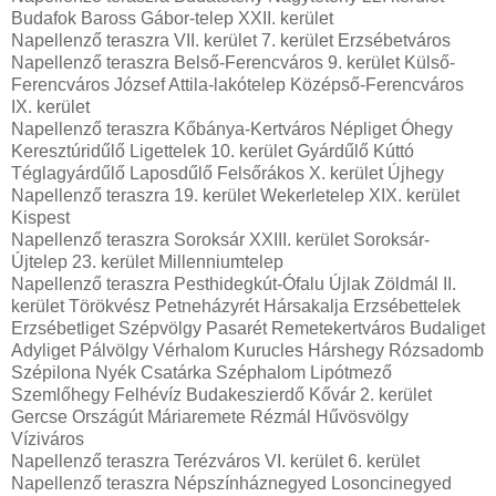
Budafok Baross Gábor-telep XXII. kerület
Napellenző teraszra VII. kerület 7. kerület Erzsébetváros
Napellenző teraszra Belső-Ferencváros 9. kerület Külső-
Ferencváros József Attila-lakótelep Középső-Ferencváros
IX. kerület
Napellenző teraszra Kőbánya-Kertváros Népliget Óhegy
Keresztúridűlő Ligettelek 10. kerület Gyárdűlő Kúttó
Téglagyárdűlő Laposdűlő Felsőrákos X. kerület Újhegy
Napellenző teraszra 19. kerület Wekerletelep XIX. kerület
Kispest
Napellenző teraszra Soroksár XXIII. kerület Soroksár-
Újtelep 23. kerület Millenniumtelep
Napellenző teraszra Pesthidegkút-Ófalu Újlak Zöldmál II.
kerület Törökvész Petneházyrét Hársakalja Erzsébettelek
Erzsébetliget Szépvölgy Pasarét Remetekertváros Budaliget
Adyliget Pálvölgy Vérhalom Kurucles Hárshegy Rózsadomb
Szépilona Nyék Csatárka Széphalom Lipótmező
Szemlőhegy Felhévíz Budakeszierdő Kővár 2. kerület
Gercse Országút Máriaremete Rézmál Hűvösvölgy
Víziváros
Napellenző teraszra Terézváros VI. kerület 6. kerület
Napellenző teraszra Népszínháznegyed Losoncinegyed