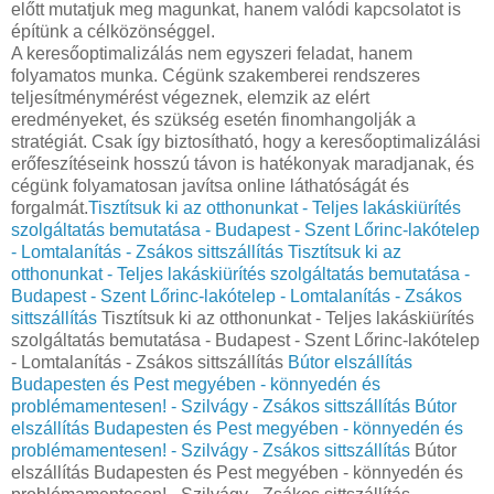
előtt mutatjuk meg magunkat, hanem valódi kapcsolatot is
építünk a célközönséggel.
A keresőoptimalizálás nem egyszeri feladat, hanem
folyamatos munka. Cégünk szakemberei rendszeres
teljesítménymérést végeznek, elemzik az elért
eredményeket, és szükség esetén finomhangolják a
stratégiát. Csak így biztosítható, hogy a keresőoptimalizálási
erőfeszítéseink hosszú távon is hatékonyak maradjanak, és
cégünk folyamatosan javítsa online láthatóságát és
forgalmát.
Tisztítsuk ki az otthonunkat - Teljes lakáskiürítés
szolgáltatás bemutatása - Budapest - Szent Lőrinc-lakótelep
- Lomtalanítás - Zsákos sittszállítás
Tisztítsuk ki az
otthonunkat - Teljes lakáskiürítés szolgáltatás bemutatása -
Budapest - Szent Lőrinc-lakótelep - Lomtalanítás - Zsákos
sittszállítás
Tisztítsuk ki az otthonunkat - Teljes lakáskiürítés
szolgáltatás bemutatása - Budapest - Szent Lőrinc-lakótelep
- Lomtalanítás - Zsákos sittszállítás
Bútor elszállítás
Budapesten és Pest megyében - könnyedén és
problémamentesen! - Szilvágy - Zsákos sittszállítás
Bútor
elszállítás Budapesten és Pest megyében - könnyedén és
problémamentesen! - Szilvágy - Zsákos sittszállítás
Bútor
elszállítás Budapesten és Pest megyében - könnyedén és