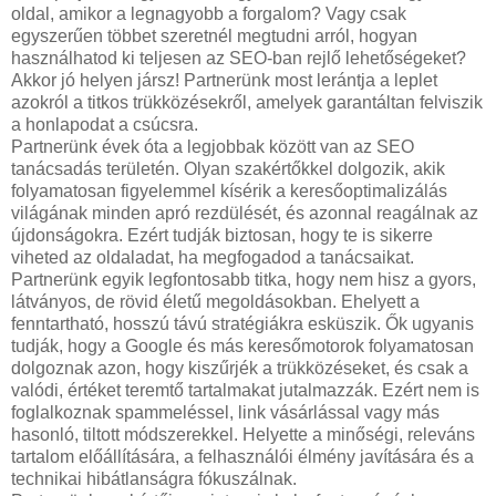
oldal, amikor a legnagyobb a forgalom? Vagy csak
egyszerűen többet szeretnél megtudni arról, hogyan
használhatod ki teljesen az SEO-ban rejlő lehetőségeket?
Akkor jó helyen jársz! Partnerünk most lerántja a leplet
azokról a titkos trükközésekről, amelyek garantáltan felviszik
a honlapodat a csúcsra.
Partnerünk évek óta a legjobbak között van az SEO
tanácsadás területén. Olyan szakértőkkel dolgozik, akik
folyamatosan figyelemmel kísérik a keresőoptimalizálás
világának minden apró rezdülését, és azonnal reagálnak az
újdonságokra. Ezért tudják biztosan, hogy te is sikerre
viheted az oldaladat, ha megfogadod a tanácsaikat.
Partnerünk egyik legfontosabb titka, hogy nem hisz a gyors,
látványos, de rövid életű megoldásokban. Ehelyett a
fenntartható, hosszú távú stratégiákra esküszik. Ők ugyanis
tudják, hogy a Google és más keresőmotorok folyamatosan
dolgoznak azon, hogy kiszűrjék a trükközéseket, és csak a
valódi, értéket teremtő tartalmakat jutalmazzák. Ezért nem is
foglalkoznak spammeléssel, link vásárlással vagy más
hasonló, tiltott módszerekkel. Helyette a minőségi, releváns
tartalom előállítására, a felhasználói élmény javítására és a
technikai hibátlanságra fókuszálnak.