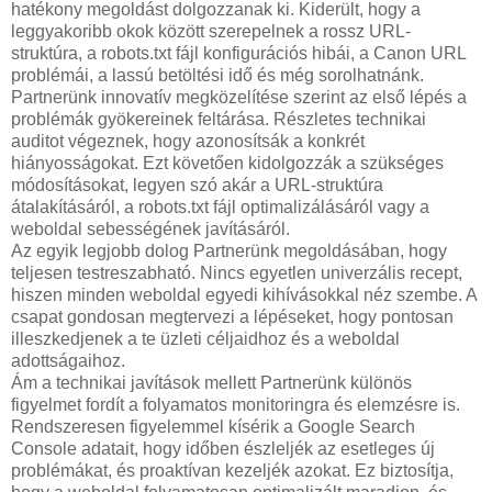
hatékony megoldást dolgozzanak ki. Kiderült, hogy a
leggyakoribb okok között szerepelnek a rossz URL-
struktúra, a robots.txt fájl konfigurációs hibái, a Canon URL
problémái, a lassú betöltési idő és még sorolhatnánk.
Partnerünk innovatív megközelítése szerint az első lépés a
problémák gyökereinek feltárása. Részletes technikai
auditot végeznek, hogy azonosítsák a konkrét
hiányosságokat. Ezt követően kidolgozzák a szükséges
módosításokat, legyen szó akár a URL-struktúra
átalakításáról, a robots.txt fájl optimalizálásáról vagy a
weboldal sebességének javításáról.
Az egyik legjobb dolog Partnerünk megoldásában, hogy
teljesen testreszabható. Nincs egyetlen univerzális recept,
hiszen minden weboldal egyedi kihívásokkal néz szembe. A
csapat gondosan megtervezi a lépéseket, hogy pontosan
illeszkedjenek a te üzleti céljaidhoz és a weboldal
adottságaihoz.
Ám a technikai javítások mellett Partnerünk különös
figyelmet fordít a folyamatos monitoringra és elemzésre is.
Rendszeresen figyelemmel kísérik a Google Search
Console adatait, hogy időben észleljék az esetleges új
problémákat, és proaktívan kezeljék azokat. Ez biztosítja,