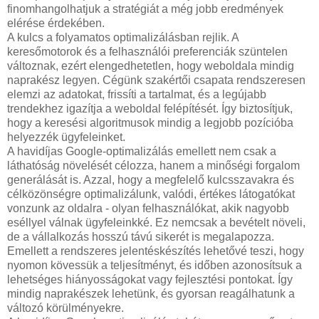
finomhangolhatjuk a stratégiát a még jobb eredmények
elérése érdekében.
A kulcs a folyamatos optimalizálásban rejlik. A
keresőmotorok és a felhasználói preferenciák szüntelen
változnak, ezért elengedhetetlen, hogy weboldala mindig
naprakész legyen. Cégünk szakértői csapata rendszeresen
elemzi az adatokat, frissíti a tartalmat, és a legújabb
trendekhez igazítja a weboldal felépítését. Így biztosítjuk,
hogy a keresési algoritmusok mindig a legjobb pozícióba
helyezzék ügyfeleinket.
A havidíjas Google-optimalizálás emellett nem csak a
láthatóság növelését célozza, hanem a minőségi forgalom
generálását is. Azzal, hogy a megfelelő kulcsszavakra és
célközönségre optimalizálunk, valódi, értékes látogatókat
vonzunk az oldalra - olyan felhasználókat, akik nagyobb
eséllyel válnak ügyfeleinkké. Ez nemcsak a bevételt növeli,
de a vállalkozás hosszú távú sikerét is megalapozza.
Emellett a rendszeres jelentéskészítés lehetővé teszi, hogy
nyomon kövessük a teljesítményt, és időben azonosítsuk a
lehetséges hiányosságokat vagy fejlesztési pontokat. Így
mindig naprakészek lehetünk, és gyorsan reagálhatunk a
változó körülményekre.