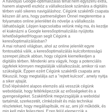
A havidíjas Google-optimalizálás tehát nem egyszerű extra,
hanem alapvető eszköz a vállalkozások számára a digitális
térben való sikeres navigáláshoz. Cégünk szakértői csapata
készen áll arra, hogy partnerségben Önnel megteremtse a
folyamatos online jelenlétet és növelje a vállalkozás
láthatóságát. Lépjen kapcsolatba velünk még ma, és kezdje
el kiaknázni a Google keresőoptimalizálás nyújtotta
lehetőségeket!Hogyan segít Cégünk a
keresőoptimalizálásban?
A mai rohanó világban, ahol az online jelenlét egyre
fontosabbá válik, a keresőoptimalizálás kulcsfontosságú
szerepet játszik abban, hogy cégünk kiemelkedjen a
digitális térben. Mindenki arra vágyik, hogy a potenciális
ügyfelek könnyen megtalálják vállalkozását, amikor rá van
szükségük. Éppen ezért Cégünk szakértői csapata arra
fókuszál, hogy megtalálja azt a "rejtett kulcsot", amely nyitja
a siker ajtaját.
Első lépésként alapos elemzés alá vesszük cégünk
weboldalát, hogy feltérképezzük az erősségeket és a
gyengeségeket. Szakértőink megvizsgálják a weboldal
tartalmát, szerkezetét, címkézését és más technikai
részleteket, hogy megállapítsák, mi az, ami jól működik, és
min kell még fejleszteni. Ezen felül elemezzük a