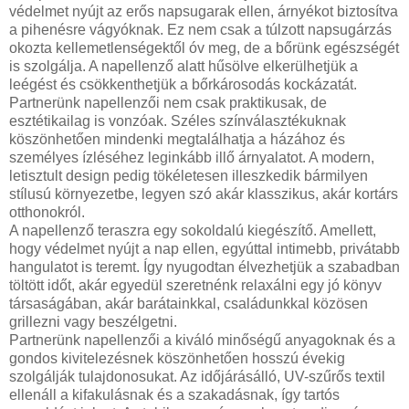
védelmet nyújt az erős napsugarak ellen, árnyékot biztosítva
a pihenésre vágyóknak. Ez nem csak a túlzott napsugárzás
okozta kellemetlenségektől óv meg, de a bőrünk egészségét
is szolgálja. A napellenző alatt hűsölve elkerülhetjük a
leégést és csökkenthetjük a bőrkárosodás kockázatát.
Partnerünk napellenzői nem csak praktikusak, de
esztétikailag is vonzóak. Széles színválasztékuknak
köszönhetően mindenki megtalálhatja a házához és
személyes ízléséhez leginkább illő árnyalatot. A modern,
letisztult design pedig tökéletesen illeszkedik bármilyen
stílusú környezetbe, legyen szó akár klasszikus, akár kortárs
otthonokról.
A napellenző teraszra egy sokoldalú kiegészítő. Amellett,
hogy védelmet nyújt a nap ellen, egyúttal intimebb, privátabb
hangulatot is teremt. Így nyugodtan élvezhetjük a szabadban
töltött időt, akár egyedül szeretnénk relaxálni egy jó könyv
társaságában, akár barátainkkal, családunkkal közösen
grillezni vagy beszélgetni.
Partnerünk napellenzői a kiváló minőségű anyagoknak és a
gondos kivitelezésnek köszönhetően hosszú évekig
szolgálják tulajdonosukat. Az időjárásálló, UV-szűrős textil
ellenáll a kifakulásnak és a szakadásnak, így tartós