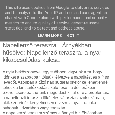
This site uses cookies from Google to deliver its services
Mercedes külföldről
and to analyze traffic. Your IP address and user-agent are
shared with Google along with performance and security
metrics to ensure quality of service, generate usage
statistics, and to detect and address abuse.
▼
LEARN MORE
GOT IT
Tuesday, July 30, 2024
Napellenző teraszra - Árnyékban
hűsölve: Napellenző teraszra, a nyári
kikapcsolódás kulcsa
A nyár beköszöntével egyre többen vágyunk arra, hogy
időnket a szabadban töltsük, élvezve a napsütést és a friss
levegőt. Azonban a tűző nap sugarai olykor kellemetlenné
tehetik a kint tartózkodást, különösen a déli órákban.
Szerencsére partnerünk megoldást kínál erre a problémára:
a napellenző teraszra tökéletes választás azok számára,
akik szeretnék kényelmesen élvezni a nyári napokat
otthonuk udvarában vagy teraszán.
A napellenző teraszra számos előnnyel bír. Elsősorban