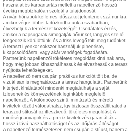
használat és karbantartás mellett a napellenző hosszú
évekig megbízhatóan szolgálja tulajdonosát.
A nyári hónapok kellemes időszakot jelentenek számunkra,
amikor végre többet tartózkodhatunk a szabadban,
élvezhetjük a természet közelségét. Csodálatos érzés,
amikor a napsugarak simogatják bőrünket, langyos szellő
lengedezik körülöttünk, és a friss levegő tölti meg tüdőnket.
A teraszt ilyenkor sokszor használjuk pihenésre,
kikapcsolódásra, vagy akár vendégek fogadására.
Partnerünk napellenzői tökéletes megoldást kínálnak arra,
hogy még jobban kihasználhassuk és élvezhessük a terasz
nyújtotta lehetőségeket.
A napellenző nem csupán praktikus funkciót tölt be, de
vizuálisan is meghatározza a terasz hangulatát. Partnerünk
kiterjedt kínálatából mindenki megtalálhatja a saját
ízlésének és környezetének leginkább megfelelő
napellenzőt. A különböző színű, mintázatú és méretű
kivitelek között válogathatsz, így biztosan összeállíthatod a
teraszod stílusához illeszkedő, tökéletes megoldást. A
minőségi anyagok és a precíz kivitelezés garantálják a
hosszú távú használhatóságot és az időjárás-állóságot.
A napellenző természetesen nem csupán a stílust, hanem a