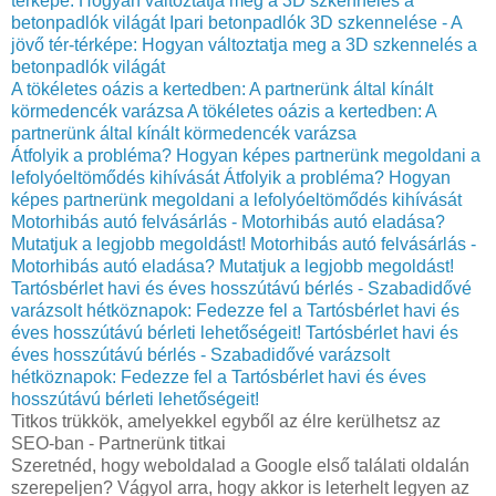
térképe: Hogyan változtatja meg a 3D szkennelés a
betonpadlók világát
Ipari betonpadlók 3D szkennelése - A
jövő tér-térképe: Hogyan változtatja meg a 3D szkennelés a
betonpadlók világát
A tökéletes oázis a kertedben: A partnerünk által kínált
körmedencék varázsa
A tökéletes oázis a kertedben: A
partnerünk által kínált körmedencék varázsa
Átfolyik a probléma? Hogyan képes partnerünk megoldani a
lefolyóeltömődés kihívását
Átfolyik a probléma? Hogyan
képes partnerünk megoldani a lefolyóeltömődés kihívását
Motorhibás autó felvásárlás - Motorhibás autó eladása?
Mutatjuk a legjobb megoldást!
Motorhibás autó felvásárlás -
Motorhibás autó eladása? Mutatjuk a legjobb megoldást!
Tartósbérlet havi és éves hosszútávú bérlés - Szabadidővé
varázsolt hétköznapok: Fedezze fel a Tartósbérlet havi és
éves hosszútávú bérleti lehetőségeit!
Tartósbérlet havi és
éves hosszútávú bérlés - Szabadidővé varázsolt
hétköznapok: Fedezze fel a Tartósbérlet havi és éves
hosszútávú bérleti lehetőségeit!
Titkos trükkök, amelyekkel egyből az élre kerülhetsz az
SEO-ban - Partnerünk titkai
Szeretnéd, hogy weboldalad a Google első találati oldalán
szerepeljen? Vágyol arra, hogy akkor is leterhelt legyen az