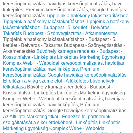
keresőoptimalizálás, havidíjas keresőoptimalizálás, havi
linképítés, Prémium keresőoptimalizálás, Google havidíjas
keresőoptimalizálás
Tippjeink a hatékony lakástakarításhoz
Tippjeink a hatékony lakástakarításhoz
Tippjeink a hatékony
lakástakarításhoz - Budapest - 5. kerület - Belváros -
Takarítás Budapest - Szőnyegtisztítás - Atkamentesítés
Tippjeink a hatékony lakástakarításhoz - Budapest - 5.
kerület - Belváros - Takarítás Budapest - Szőnyegtisztítás -
Atkamentesítés
Búvóhely kamagra rendelés - Budapest -
Kossuthfalva - Linképítés Linképítés Marketing ügynökség
Komplex Web+ - Weboldal keresőoptimalizálás, havidíjas
keresőoptimalizálás, havi linképítés, Prémium
keresőoptimalizálás, Google havidíjas keresőoptimalizálás
Elrejtőzni a világ szeme elől - A tökéletes búvóhelyek
felkutatása
Búvóhely kamagra rendelés - Budapest -
Kossuthfalva - Linképítés Linképítés Marketing ügynökség
Komplex Web+ - Weboldal keresőoptimalizálás, havidíjas
keresőoptimalizálás, havi linképítés, Prémium
keresőoptimalizálás, Google havidíjas keresőoptimalizálás
Az Affiliate Marketing titkai - Fedezze fel partnerünk
szolgáltatását a siker érdekében! - Linképítés Linképítés
Marketing ügynökség Komplex Web+ - Weboldal