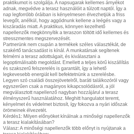
praktikumot is szolgálja. A napsugarak kellemes árnyékot
adnak, megvédve a terasz használóit a túlzott naptól. Így a
nap legforróbb óráiban is kényelmesen élvezhetjük a friss
levegőt, anélkül, hogy aggódnunk kellene a leégés vagy a
kiszáradás miatt. A praktikus, könnyen kezelhető
napellenzők megkönnyítik a teraszon töltött idő kellemes és
stresszmentes megszervezését.
Partnerünk nem csupán a termékek széles választékát, de
szakértő tanácsadást is kínál. A munkatársak segítenek
felmérni a terasz adottságait, és kiválasztani a
legoptimálisabb megoldást. Emellett a teljes körű kiszállítás
és szakszerű felszerelés is garantált, így a lehető
legkevesebb energiát kell befektetnünk a szerelésbe.
Legyen szó családi összejövetelről, baráti találkozóról vagy
egyszerűen csak a magányos kikapcsolódásról, a jól
megválasztott napellenző nagyban hozzájárul a terasz
élményszerű használatához. Meghitt hangulatot teremt,
kényelmet és védelmet biztosít, így fokozva a nyári időszak
örömeinek élvezetét.
Kérdés1: Milyen előnyöket kínálnak a minőségi napellenzők
a terasz kialakításában?
Válasz: A minőségi napellenzők több előnyt is nyújtanak a