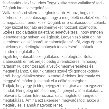
felvásárlás - lakáskiürítés Tegyük sikeressé vállalkozásod -
Cégünk kreatív megoldásai
Vállalkozásod sikere a legfontosabb. Ahhoz, hogy ezt
elérhesd, kulcsfontosságú, hogy a megfelelő eszközökkel és
támogatással rendelkezz. Cégünk erre szakosodott - célunk,
hogy kézzel fogható eredményeket hozzunk számodra.
Széles szolgáltatási palettánk lehetővé teszi, hogy minden
igényedet egy helyen kielégítsük. Legyen szó akár online
jelenléted kialakításáról, tartalomfejlesztésről, vagy éppen
hatékony marketingkampányok tervezéséről - nálunk
minden megtalálható.
Egyik legfontosabb szolgáltatásunk a blogírás. Sokan
alábecsülik ennek erejét, pedig a rendszeres, minőségi
tartalom kulcsfontosságú a vevők megnyeréséhez és
megtartásához. Cégünk rutinos szakértői gondoskodnak
arról, hogy vállalkozásod üzenetei érdekes, informatív és
meggyőző módon jussanak el a célközönséghez.
Tudjuk, hogy egy jó blogbejegyzés megírása nem egyszerű
feladat. Rengeteg időt és energiát igényel a témakutatás, a
releváns tartalom létrehozása, és a megfelelő hangvétel
megtalálása. Ám ha ezt sikeresen megvalósítod, akkor a
megtérülés is annál nagyobb lehet.