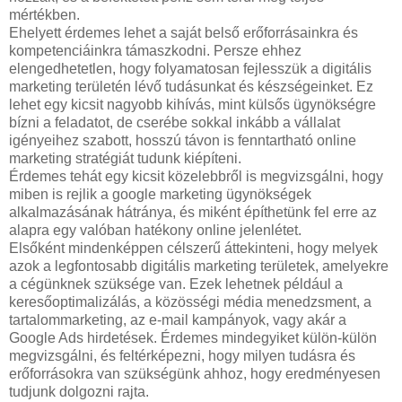
mértékben.
Ehelyett érdemes lehet a saját belső erőforrásainkra és
kompetenciáinkra támaszkodni. Persze ehhez
elengedhetetlen, hogy folyamatosan fejlesszük a digitális
marketing területén lévő tudásunkat és készségeinket. Ez
lehet egy kicsit nagyobb kihívás, mint külsős ügynökségre
bízni a feladatot, de cserébe sokkal inkább a vállalat
igényeihez szabott, hosszú távon is fenntartható online
marketing stratégiát tudunk kiépíteni.
Érdemes tehát egy kicsit közelebbről is megvizsgálni, hogy
miben is rejlik a google marketing ügynökségek
alkalmazásának hátránya, és miként építhetünk fel erre az
alapra egy valóban hatékony online jelenlétet.
Elsőként mindenképpen célszerű áttekinteni, hogy melyek
azok a legfontosabb digitális marketing területek, amelyekre
a cégünknek szüksége van. Ezek lehetnek például a
keresőoptimalizálás, a közösségi média menedzsment, a
tartalommarketing, az e-mail kampányok, vagy akár a
Google Ads hirdetések. Érdemes mindegyiket külön-külön
megvizsgálni, és feltérképezni, hogy milyen tudásra és
erőforrásokra van szükségünk ahhoz, hogy eredményesen
tudjunk dolgozni rajta.