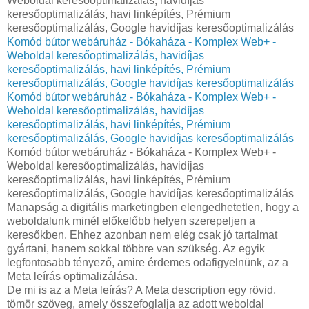
Weboldal keresőoptimalizálás, havidíjas
keresőoptimalizálás, havi linképítés, Prémium
keresőoptimalizálás, Google havidíjas keresőoptimalizálás
Komód bútor webáruház - Bókaháza - Komplex Web+ -
Weboldal keresőoptimalizálás, havidíjas
keresőoptimalizálás, havi linképítés, Prémium
keresőoptimalizálás, Google havidíjas keresőoptimalizálás
Komód bútor webáruház - Bókaháza - Komplex Web+ -
Weboldal keresőoptimalizálás, havidíjas
keresőoptimalizálás, havi linképítés, Prémium
keresőoptimalizálás, Google havidíjas keresőoptimalizálás
Komód bútor webáruház - Bókaháza - Komplex Web+ -
Weboldal keresőoptimalizálás, havidíjas
keresőoptimalizálás, havi linképítés, Prémium
keresőoptimalizálás, Google havidíjas keresőoptimalizálás
Manapság a digitális marketingben elengedhetetlen, hogy a
weboldalunk minél előkelőbb helyen szerepeljen a
keresőkben. Ehhez azonban nem elég csak jó tartalmat
gyártani, hanem sokkal többre van szükség. Az egyik
legfontosabb tényező, amire érdemes odafigyelnünk, az a
Meta leírás optimalizálása.
De mi is az a Meta leírás? A Meta description egy rövid,
tömör szöveg, amely összefoglalja az adott weboldal