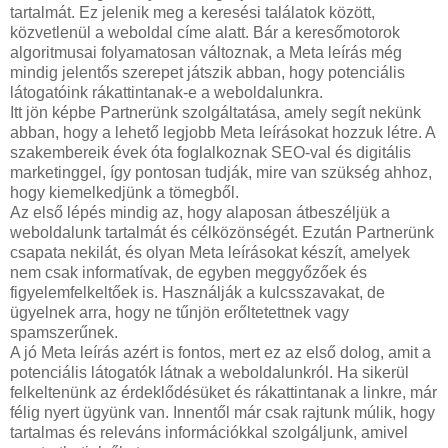
tartalmát. Ez jelenik meg a keresési találatok között,
közvetlenül a weboldal címe alatt. Bár a keresőmotorok
algoritmusai folyamatosan változnak, a Meta leírás még
mindig jelentős szerepet játszik abban, hogy potenciális
látogatóink rákattintanak-e a weboldalunkra.
Itt jön képbe Partnerünk szolgáltatása, amely segít nekünk
abban, hogy a lehető legjobb Meta leírásokat hozzuk létre. A
szakembereik évek óta foglalkoznak SEO-val és digitális
marketinggel, így pontosan tudják, mire van szükség ahhoz,
hogy kiemelkedjünk a tömegből.
Az első lépés mindig az, hogy alaposan átbeszéljük a
weboldalunk tartalmát és célközönségét. Ezután Partnerünk
csapata nekilát, és olyan Meta leírásokat készít, amelyek
nem csak informatívak, de egyben meggyőzőek és
figyelemfelkeltőek is. Használják a kulcsszavakat, de
ügyelnek arra, hogy ne tűnjön erőltetettnek vagy
spamszerűnek.
A jó Meta leírás azért is fontos, mert ez az első dolog, amit a
potenciális látogatók látnak a weboldalunkról. Ha sikerül
felkeltenünk az érdeklődésüket és rákattintanak a linkre, már
félig nyert ügyünk van. Innentől már csak rajtunk múlik, hogy
tartalmas és releváns információkkal szolgáljunk, amivel