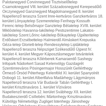
Palotanegyed Corvinnegyed Tisztviselőtelep
Csarnoknegyed VIII. kerület Századosnegyed Kerepesdűlő
Orczynegyed Ganznegyed Magdolnanegyed 8. kerület
Napellenző teraszra Szent Imre-kertváros Ganzkertváros 18.
kerület Lónyaytelep Szemeretelep Ferihegy Kossuth
Ferenc-telep Belsőmajor Ganztelep Bélatelep XVIII. kerület
Miklóstelep Havanna-lakótelep Pestszentimre Lakatos-
lakótelep Szent Lőrinc-lakótelep Bókaytelep Újpéteritelep
Erdőskert Erzsébettelep Halmierdő Almáskert Krepuska
Géza-telep Gloriett-telep Rendessytelep Liptáktelep
Napellenző teraszra Népsziget Székesdűlő Újpest IV.
kerület 4. kerület Megyer Káposztásmegyer Istvántelek
Napellenző teraszra Kőérberek Kamaraerdő Sashegy
Infopark Nádorkert Sasad Kelenvölgy Gazdagrét
Szentimreváros Pösingermajor Hosszúrét Gellérthegy
Őrmező Örsöd Péterhegy Kelenföld XI. kerület Spanyolrét
Dobogó 11. kerület Albertfalva Madárhegy Lágymányos
Napellenző teraszra Vár Budavár Tabán Gellérthegy I.
kerület Krisztinaváros 1. kerület Víziváros
Napellenző teraszra 12. kerület Svábhegy XII. kerület
Budakeszierdő Csillebérc Mártonhegy Krisztinaváros
Kútvölgy Németvölgy Zugliget Istenhegy Jánoshegy