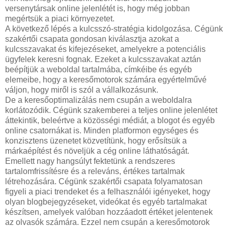
versenytársak online jelenlétét is, hogy még jobban
megértsük a piaci környezetet.
A következő lépés a kulcsszó-stratégia kidolgozása. Cégünk
szakértői csapata gondosan kiválasztja azokat a
kulcsszavakat és kifejezéseket, amelyekre a potenciális
ügyfelek keresni fognak. Ezeket a kulcsszavakat aztán
beépítjük a weboldal tartalmába, címkéibe és egyéb
elemeibe, hogy a keresőmotorok számára egyértelművé
váljon, hogy miről is szól a vállalkozásunk.
De a keresőoptimalizálás nem csupán a weboldalra
korlátozódik. Cégünk szakemberei a teljes online jelenlétet
áttekintik, beleértve a közösségi médiát, a blogot és egyéb
online csatornákat is. Minden platformon egységes és
konzisztens üzenetet közvetítünk, hogy erősítsük a
márkaépítést és növeljük a cég online láthatóságát.
Emellett nagy hangsúlyt fektetünk a rendszeres
tartalomfrissítésre és a releváns, értékes tartalmak
létrehozására. Cégünk szakértői csapata folyamatosan
figyeli a piaci trendeket és a felhasználói igényeket, hogy
olyan blogbejegyzéseket, videókat és egyéb tartalmakat
készítsen, amelyek valóban hozzáadott értéket jelentenek
az olvasók számára. Ezzel nem csupán a keresőmotorok