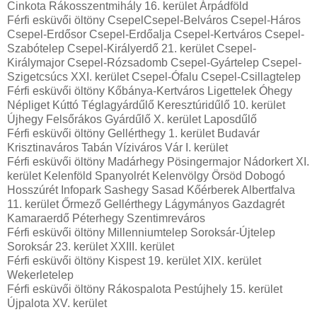
Cinkota Rákosszentmihály 16. kerület Árpádföld
Férfi esküvői öltöny CsepelCsepel-Belváros Csepel-Háros
Csepel-Erdősor Csepel-Erdőalja Csepel-Kertváros Csepel-
Szabótelep Csepel-Királyerdő 21. kerület Csepel-
Királymajor Csepel-Rózsadomb Csepel-Gyártelep Csepel-
Szigetcsúcs XXI. kerület Csepel-Ófalu Csepel-Csillagtelep
Férfi esküvői öltöny Kőbánya-Kertváros Ligettelek Óhegy
Népliget Kúttó Téglagyárdűlő Keresztúridűlő 10. kerület
Újhegy Felsőrákos Gyárdűlő X. kerület Laposdűlő
Férfi esküvői öltöny Gellérthegy 1. kerület Budavár
Krisztinaváros Tabán Víziváros Vár I. kerület
Férfi esküvői öltöny Madárhegy Pösingermajor Nádorkert XI.
kerület Kelenföld Spanyolrét Kelenvölgy Örsöd Dobogó
Hosszúrét Infopark Sashegy Sasad Kőérberek Albertfalva
11. kerület Őrmező Gellérthegy Lágymányos Gazdagrét
Kamaraerdő Péterhegy Szentimreváros
Férfi esküvői öltöny Millenniumtelep Soroksár-Újtelep
Soroksár 23. kerület XXIII. kerület
Férfi esküvői öltöny Kispest 19. kerület XIX. kerület
Wekerletelep
Férfi esküvői öltöny Rákospalota Pestújhely 15. kerület
Újpalota XV. kerület