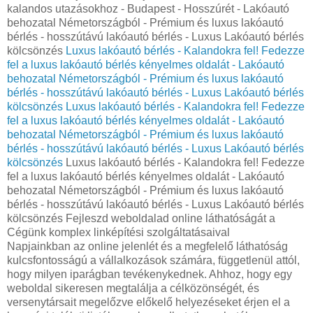
kalandos utazásokhoz - Budapest - Hosszúrét - Lakóautó
behozatal Németországból - Prémium és luxus lakóautó
bérlés - hosszútávú lakóautó bérlés - Luxus Lakóautó bérlés
kölcsönzés
Luxus lakóautó bérlés - Kalandokra fel! Fedezze
fel a luxus lakóautó bérlés kényelmes oldalát - Lakóautó
behozatal Németországból - Prémium és luxus lakóautó
bérlés - hosszútávú lakóautó bérlés - Luxus Lakóautó bérlés
kölcsönzés
Luxus lakóautó bérlés - Kalandokra fel! Fedezze
fel a luxus lakóautó bérlés kényelmes oldalát - Lakóautó
behozatal Németországból - Prémium és luxus lakóautó
bérlés - hosszútávú lakóautó bérlés - Luxus Lakóautó bérlés
kölcsönzés
Luxus lakóautó bérlés - Kalandokra fel! Fedezze
fel a luxus lakóautó bérlés kényelmes oldalát - Lakóautó
behozatal Németországból - Prémium és luxus lakóautó
bérlés - hosszútávú lakóautó bérlés - Luxus Lakóautó bérlés
kölcsönzés Fejleszd weboldalad online láthatóságát a
Cégünk komplex linképítési szolgáltatásaival
Napjainkban az online jelenlét és a megfelelő láthatóság
kulcsfontosságú a vállalkozások számára, függetlenül attól,
hogy milyen iparágban tevékenykednek. Ahhoz, hogy egy
weboldal sikeresen megtalálja a célközönségét, és
versenytársait megelőzve előkelő helyezéseket érjen el a