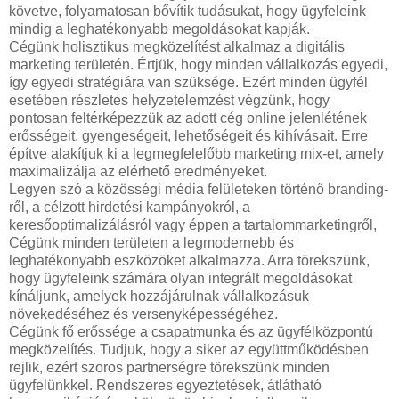
követve, folyamatosan bővítik tudásukat, hogy ügyfeleink
mindig a leghatékonyabb megoldásokat kapják.
Cégünk holisztikus megközelítést alkalmaz a digitális
marketing területén. Értjük, hogy minden vállalkozás egyedi,
így egyedi stratégiára van szüksége. Ezért minden ügyfél
esetében részletes helyzetelemzést végzünk, hogy
pontosan feltérképezzük az adott cég online jelenlétének
erősségeit, gyengeségeit, lehetőségeit és kihívásait. Erre
építve alakítjuk ki a legmegfelelőbb marketing mix-et, amely
maximalizálja az elérhető eredményeket.
Legyen szó a közösségi média felületeken történő branding-
ről, a célzott hirdetési kampányokról, a
keresőoptimalizálásról vagy éppen a tartalommarketingről,
Cégünk minden területen a legmodernebb és
leghatékonyabb eszközöket alkalmazza. Arra törekszünk,
hogy ügyfeleink számára olyan integrált megoldásokat
kínáljunk, amelyek hozzájárulnak vállalkozásuk
növekedéséhez és versenyképességéhez.
Cégünk fő erőssége a csapatmunka és az ügyfélközpontú
megközelítés. Tudjuk, hogy a siker az együttműködésben
rejlik, ezért szoros partnerségre törekszünk minden
ügyfelünkkel. Rendszeres egyeztetések, átlátható