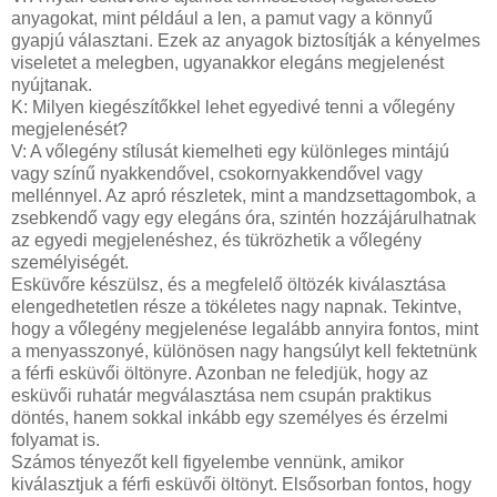
anyagokat, mint például a len, a pamut vagy a könnyű
gyapjú választani. Ezek az anyagok biztosítják a kényelmes
viseletet a melegben, ugyanakkor elegáns megjelenést
nyújtanak.
K: Milyen kiegészítőkkel lehet egyedivé tenni a vőlegény
megjelenését?
V: A vőlegény stílusát kiemelheti egy különleges mintájú
vagy színű nyakkendővel, csokornyakkendővel vagy
mellénnyel. Az apró részletek, mint a mandzsettagombok, a
zsebkendő vagy egy elegáns óra, szintén hozzájárulhatnak
az egyedi megjelenéshez, és tükrözhetik a vőlegény
személyiségét.
Esküvőre készülsz, és a megfelelő öltözék kiválasztása
elengedhetetlen része a tökéletes nagy napnak. Tekintve,
hogy a vőlegény megjelenése legalább annyira fontos, mint
a menyasszonyé, különösen nagy hangsúlyt kell fektetnünk
a férfi esküvői öltönyre. Azonban ne feledjük, hogy az
esküvői ruhatár megválasztása nem csupán praktikus
döntés, hanem sokkal inkább egy személyes és érzelmi
folyamat is.
Számos tényezőt kell figyelembe vennünk, amikor
kiválasztjuk a férfi esküvői öltönyt. Elsősorban fontos, hogy