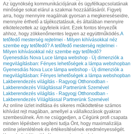
Az ügynökség kommunikációjának és ügyfélkapcsolatának
minősége sokat elárul a szakmai hozzáállásáról. Figyelj
arra, hogy mennyire reagálnak gyorsan a megkereséseidre,
mennyire érthető a tájékoztatásuk, és általában mennyire
elkötelezettek az ügyfeleik iránt. Ezek fontos tényezők
ahhoz, hogy zökkenőmentes legyen az együttműködés.
A
tetőfedő mesterség rejtelmei - Milyen kihívásokkal néz
szembe egy tetőfedő?
A tetőfedő mesterség rejtelmei -
Milyen kihívásokkal néz szembe egy tetőfedő?
Gyenesdiás Nova Luce lámpa webshop - Új dimenziók a
megvilágításban: Fényes lehetőségek a lámpa webshopban
Gyenesdiás Nova Luce lámpa webshop - Új dimenziók a
megvilágításban: Fényes lehetőségek a lámpa webshopban
Lakberendezés világítás - Ragyogj Otthonodban -
Lakberendezés Világítással Partnerünk Szemével
Lakberendezés világítás - Ragyogj Otthonodban -
Lakberendezés Világítással Partnerünk Szemével
Az online üzlet indítása és sikeres működtetése számos
kihívást rejt magában, amellyel a vállalkozások gyakran
szembesülnek. Ám ne csüggedjen, a Cégünk profi csapata
minden lépésben segíteni tudja Önt, hogy maximalizálja
online jelenlétének és értékesítésének eredményességét.