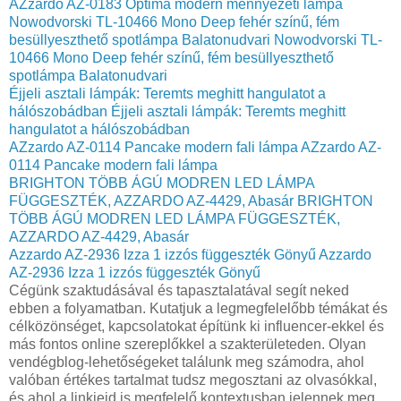
AZzardo AZ-0183 Optima modern mennyezeti lámpa
Nowodvorski TL-10466 Mono Deep fehér színű, fém
besüllyeszthető spotlámpa Balatonudvari
Nowodvorski TL-
10466 Mono Deep fehér színű, fém besüllyeszthető
spotlámpa Balatonudvari
Éjjeli asztali lámpák: Teremts meghitt hangulatot a
hálószobádban
Éjjeli asztali lámpák: Teremts meghitt
hangulatot a hálószobádban
AZzardo AZ-0114 Pancake modern fali lámpa
AZzardo AZ-
0114 Pancake modern fali lámpa
BRIGHTON TÖBB ÁGÚ MODREN LED LÁMPA
FÜGGESZTÉK, AZZARDO AZ-4429, Abasár
BRIGHTON
TÖBB ÁGÚ MODREN LED LÁMPA FÜGGESZTÉK,
AZZARDO AZ-4429, Abasár
Azzardo AZ-2936 Izza 1 izzós függeszték Gönyű
Azzardo
AZ-2936 Izza 1 izzós függeszték Gönyű
Cégünk szaktudásával és tapasztalatával segít neked
ebben a folyamatban. Kutatjuk a legmegfelelőbb témákat és
célközönséget, kapcsolatokat építünk ki influencer-ekkel és
más fontos online szereplőkkel a szakterületeden. Olyan
vendégblog-lehetőségeket találunk meg számodra, ahol
valóban értékes tartalmat tudsz megosztani az olvasókkal,
és ahol a linkjeid is megfelelő kontextusban jelennek meg.