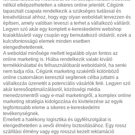
nélkül elképzelhetetlen a sikeres online jelenlét. Cégünk
tapasztalt csapata rendelkezik a szükséges tudással és
kreativitással ahhoz, hogy egy olyan weboldalt tervezzen és
építsen, amely valóban leveszi a terhet a vállalkozó válláról.
Legyen szó akár egy komplett e-kereskedelmi webshop
kialakításáról vagy csupán egy bemutatkozó oldalról, ezek a
kulcsfontosságú elemek minden esetben
elengedhetetlenek.
A weboldal minősége mellett legalább olyan fontos az
online marketing is. Hiába rendelkezik valaki kiváló
termékkínálattal és felhasználóbarát weboldalról, ha senki
nem tudja róla. Cégünk marketing szakértői különböző
online csatornákon keresztül segítenek célba juttatni a
vállalkozás üzenetét a potenciális vásárlók felé. Legyen szó
akár keresőoptimalizálásról, közösségi média
menedzsmentről vagy e-mail marketingről, a komplex online
marketing stratégia kidolgozása és kivitelezése az egyik
legfontosabb eleme a sikeres e-kereskedelmi
tevékenységnek.
Emellett a hatékony logisztika és ügyfélszolgálat is
elengedhetetlen a vevői élmény biztosításához. Egy rossz
szállítási élmény vagy egy rosszul kezelt reklamáció