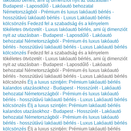
lakóautó bérlés, ami új dimenziót nyit az utazásban -
Budapest - Laposdűlő - Lakóautó behozatal
Németországból - Prémium és luxus lakóautó bérlés -
hosszútávú lakóautó bérlés - Luxus Lakóautó bérlés
kölcsönzés
Fedezd fel a szabadság és a kényelem
tökéletes ötvözetét - Luxus lakóautó bérlés, ami új dimenziót
nyit az utazásban - Budapest - Laposdűlő - Lakóautó
behozatal Németországból - Prémium és luxus lakóautó
bérlés - hosszútávú lakóautó bérlés - Luxus Lakóautó bérlés
kölcsönzés
Fedezd fel a szabadság és a kényelem
tökéletes ötvözetét - Luxus lakóautó bérlés, ami új dimenziót
nyit az utazásban - Budapest - Laposdűlő - Lakóautó
behozatal Németországból - Prémium és luxus lakóautó
bérlés - hosszútávú lakóautó bérlés - Luxus Lakóautó bérlés
kölcsönzés
Élj a luxus szintjén: Prémium lakóautó bérlés
kalandos utazásokhoz - Budapest - Hosszúrét - Lakóautó
behozatal Németországból - Prémium és luxus lakóautó
bérlés - hosszútávú lakóautó bérlés - Luxus Lakóautó bérlés
kölcsönzés
Élj a luxus szintjén: Prémium lakóautó bérlés
kalandos utazásokhoz - Budapest - Hosszúrét - Lakóautó
behozatal Németországból - Prémium és luxus lakóautó
bérlés - hosszútávú lakóautó bérlés - Luxus Lakóautó bérlés
kölcsönzés
Élj a luxus szintjén: Prémium lakóautó bérlés