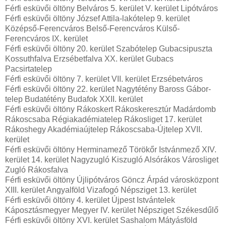
Férfi esküvői öltöny Belváros 5. kerület V. kerület Lipótváros
Férfi esküvői öltöny József Attila-lakótelep 9. kerület
Középső-Ferencváros Belső-Ferencváros Külső-
Ferencváros IX. kerület
Férfi esküvői öltöny 20. kerület Szabótelep Gubacsipuszta
Kossuthfalva Erzsébetfalva XX. kerület Gubacs
Pacsirtatelep
Férfi esküvői öltöny 7. kerület VII. kerület Erzsébetváros
Férfi esküvői öltöny 22. kerület Nagytétény Baross Gábor-
telep Budatétény Budafok XXII. kerület
Férfi esküvői öltöny Rákoskert Rákoskeresztúr Madárdomb
Rákoscsaba Régiakadémiatelep Rákosliget 17. kerület
Rákoshegy Akadémiaújtelep Rákoscsaba-Újtelep XVII.
kerület
Férfi esküvői öltöny Herminamező Törökőr Istvánmező XIV.
kerület 14. kerület Nagyzugló Kiszugló Alsórákos Városliget
Zugló Rákosfalva
Férfi esküvői öltöny Újlipótváros Göncz Árpád városközpont
XIII. kerület Angyalföld Vizafogó Népsziget 13. kerület
Férfi esküvői öltöny 4. kerület Újpest Istvántelek
Káposztásmegyer Megyer IV. kerület Népsziget Székesdűlő
Férfi esküvői öltöny XVI. kerület Sashalom Mátyásföld