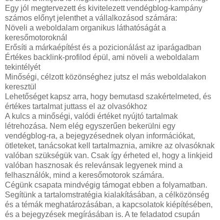
Egy jól megtervezett és kivitelezett vendégblog-kampány
számos előnyt jelenthet a vállalkozásod számára:
Növeli a weboldalam organikus láthatóságát a
keresőmotoroknál
Erősíti a márkaépítést és a pozicionálást az iparágadban
Értékes backlink-profilod épül, ami növeli a weboldalam
tekintélyét
Minőségi, célzott közönséghez jutsz el más weboldalakon
keresztül
Lehetőséget kapsz arra, hogy bemutasd szakértelmeted, és
értékes tartalmat juttass el az olvasókhoz
A kulcs a minőségi, valódi értéket nyújtó tartalmak
létrehozása. Nem elég egyszerűen bekerülni egy
vendégblog-ra, a bejegyzésednek olyan információkat,
ötleteket, tanácsokat kell tartalmaznia, amikre az olvasóknak
valóban szükségük van. Csak így érheted el, hogy a linkjeid
valóban hasznosak és relevánsak legyenek mind a
felhasználók, mind a keresőmotorok számára.
Cégünk csapata mindvégig támogat ebben a folyamatban.
Segítünk a tartalomstratégia kialakításában, a célközönség
és a témák meghatározásában, a kapcsolatok kiépítésében,
és a bejegyzések megírásában is. A te feladatod csupán