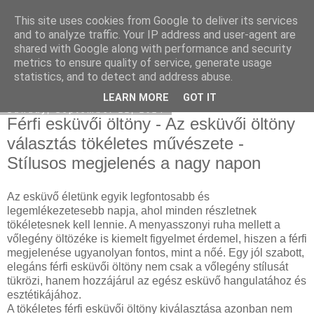
This site uses cookies from Google to deliver its services
Mercedes külföldről
and to analyze traffic. Your IP address and user-agent are
shared with Google along with performance and security
metrics to ensure quality of service, generate usage
statistics, and to detect and address abuse.
▼
LEARN MORE
GOT IT
Sunday, September 22, 2024
Férfi esküvői öltöny - Az esküvői öltöny
választás tökéletes művészete -
Stílusos megjelenés a nagy napon
Az esküvő életünk egyik legfontosabb és
legemlékezetesebb napja, ahol minden részletnek
tökéletesnek kell lennie. A menyasszonyi ruha mellett a
vőlegény öltözéke is kiemelt figyelmet érdemel, hiszen a férfi
megjelenése ugyanolyan fontos, mint a nőé. Egy jól szabott,
elegáns férfi esküvői öltöny nem csak a vőlegény stílusát
tükrözi, hanem hozzájárul az egész esküvő hangulatához és
esztétikájához.
A tökéletes férfi esküvői öltöny kiválasztása azonban nem