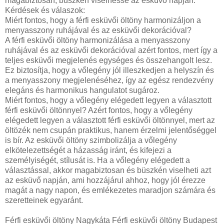
magabiztosan, büszkén viselhesse az esküvő napján.
Kérdések és válaszok:
Miért fontos, hogy a férfi esküvői öltöny harmonizáljon a
menyasszony ruhájával és az esküvői dekorációval?
A férfi esküvői öltöny harmonizálása a menyasszony
ruhájával és az esküvői dekorációval azért fontos, mert így a
teljes esküvői megjelenés egységes és összehangolt lesz.
Ez biztosítja, hogy a vőlegény jól illeszkedjen a helyszín és
a menyasszony megjelenéséhez, így az egész rendezvény
elegáns és harmonikus hangulatot sugároz.
Miért fontos, hogy a vőlegény elégedett legyen a választott
férfi esküvői öltönnyel? Azért fontos, hogy a vőlegény
elégedett legyen a választott férfi esküvői öltönnyel, mert az
öltözék nem csupán praktikus, hanem érzelmi jelentőséggel
is bír. Az esküvői öltöny szimbolizálja a vőlegény
elkötelezettségét a házasság iránt, és kifejezi a
személyiségét, stílusát is. Ha a vőlegény elégedett a
választással, akkor magabiztosan és büszkén viselheti azt
az esküvő napján, ami hozzájárul ahhoz, hogy jól érezze
magát a nagy napon, és emlékezetes maradjon számára és
szeretteinek egyaránt.
Férfi esküvői öltöny Nagykáta Férfi esküvői öltöny Budapest