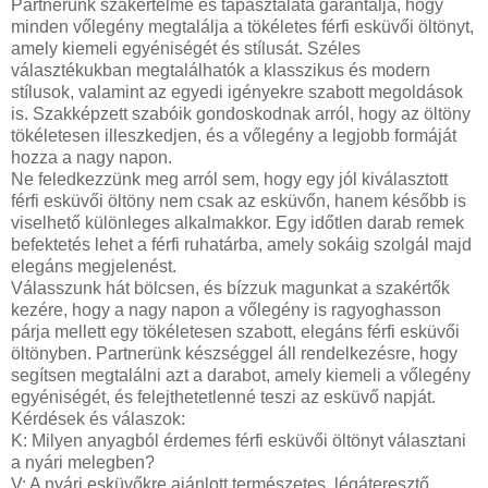
Partnerünk szakértelme és tapasztalata garantálja, hogy
minden vőlegény megtalálja a tökéletes férfi esküvői öltönyt,
amely kiemeli egyéniségét és stílusát. Széles
választékukban megtalálhatók a klasszikus és modern
stílusok, valamint az egyedi igényekre szabott megoldások
is. Szakképzett szabóik gondoskodnak arról, hogy az öltöny
tökéletesen illeszkedjen, és a vőlegény a legjobb formáját
hozza a nagy napon.
Ne feledkezzünk meg arról sem, hogy egy jól kiválasztott
férfi esküvői öltöny nem csak az esküvőn, hanem később is
viselhető különleges alkalmakkor. Egy időtlen darab remek
befektetés lehet a férfi ruhatárba, amely sokáig szolgál majd
elegáns megjelenést.
Válasszunk hát bölcsen, és bízzuk magunkat a szakértők
kezére, hogy a nagy napon a vőlegény is ragyoghasson
párja mellett egy tökéletesen szabott, elegáns férfi esküvői
öltönyben. Partnerünk készséggel áll rendelkezésre, hogy
segítsen megtalálni azt a darabot, amely kiemeli a vőlegény
egyéniségét, és felejthetetlenné teszi az esküvő napját.
Kérdések és válaszok:
K: Milyen anyagból érdemes férfi esküvői öltönyt választani
a nyári melegben?
V: A nyári esküvőkre ajánlott természetes, légáteresztő