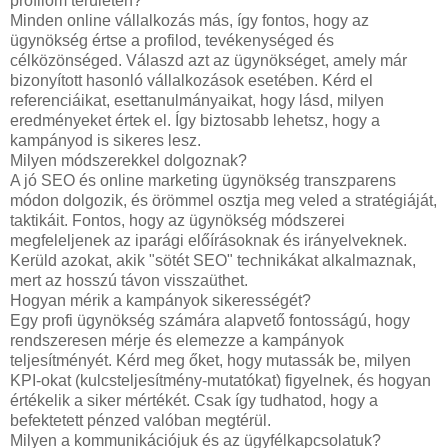
profilom területén?
Minden online vállalkozás más, így fontos, hogy az
ügynökség értse a profilod, tevékenységed és
célközönséged. Válaszd azt az ügynökséget, amely már
bizonyított hasonló vállalkozások esetében. Kérd el
referenciáikat, esettanulmányaikat, hogy lásd, milyen
eredményeket értek el. Így biztosabb lehetsz, hogy a
kampányod is sikeres lesz.
Milyen módszerekkel dolgoznak?
A jó SEO és online marketing ügynökség transzparens
módon dolgozik, és örömmel osztja meg veled a stratégiáját,
taktikáit. Fontos, hogy az ügynökség módszerei
megfeleljenek az iparági előírásoknak és irányelveknek.
Kerüld azokat, akik "sötét SEO" technikákat alkalmaznak,
mert az hosszú távon visszaüthet.
Hogyan mérik a kampányok sikerességét?
Egy profi ügynökség számára alapvető fontosságú, hogy
rendszeresen mérje és elemezze a kampányok
teljesítményét. Kérd meg őket, hogy mutassák be, milyen
KPI-okat (kulcsteljesítmény-mutatókat) figyelnek, és hogyan
értékelik a siker mértékét. Csak így tudhatod, hogy a
befektetett pénzed valóban megtérül.
Milyen a kommunikációjuk és az ügyfélkapcsolatuk?