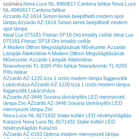
számára.
Nova Luce NL-9960617 Cantona falikar
Nova Luce
NL-9960617 Cantona falikar
Azzardo AZ-1614 Simon kerek beépíthetõ modern spot
lámpa
Azzardo AZ-1614 Simon kerek beépíthetõ modern
spot lámpa
Ideal Lux 075181 Florian SP18 Oro kristály csillár
Ideal Lux
075181 Florian SP18 Oro kristály csillár
A Modern Otthon Megvilágításának Művészete: Azzardo
Lámpák Áttekintése
A Modern Otthon Megvilágításának
Művészete: Azzardo Lámpák Áttekintése
Nowodvorski TL-8265 Pills falikar
Nowodvorski TL-8265
Pills falikar
AZzardo AZ-1220 Izza 1 izzós modern lámpa függeszték
Lukácsháza
AZzardo AZ-1220 Izza 1 izzós modern lámpa
függeszték Lukácsháza
AZzardo AZ-3446 Sovana távirányítós LED mennyezeti
lámpa Zirc
AZzardo AZ-3446 Sovana távirányítós LED
mennyezeti lámpa Zirc
Nova Luce NL-9271432 Stake kültéri LED növényvilágítás
Kalaznó
Nova Luce NL-9271432 Stake kültéri LED
növényvilágítás Kalaznó
AZzardo AZ-0183 Optima modern mennyezeti lámpa