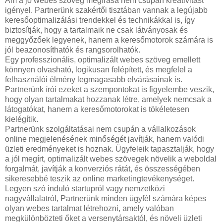
Ám a jó webes szöveg megírása nem csupán kreativitást
igényel. Partnerünk szakértői tisztában vannak a legújabb
keresőoptimalizálási trendekkel és technikákkal is, így
biztosítják, hogy a tartalmaik ne csak látványosak és
meggyőzőek legyenek, hanem a keresőmotorok számára is
jól beazonosíthatók és rangsorolhatók.
Egy professzionális, optimalizált webes szöveg emellett
könnyen olvasható, logikusan felépített, és megfelel a
felhasználói élmény legmagasabb elvárásainak is.
Partnerünk írói ezeket a szempontokat is figyelembe veszik,
hogy olyan tartalmakat hozzanak létre, amelyek nemcsak a
látogatókat, hanem a keresőmotorokat is tökéletesen
kielégítik.
Partnerünk szolgáltatásai nem csupán a vállalkozások
online megjelenésének minőségét javítják, hanem valódi
üzleti eredményeket is hoznak. Ügyfeleik tapasztalják, hogy
a jól megírt, optimalizált webes szövegek növelik a weboldal
forgalmát, javítják a konverziós rátát, és összességében
sikeresebbé teszik az online marketingtevékenységet.
Legyen szó induló startupról vagy nemzetközi
nagyvállalatról, Partnerünk minden ügyfél számára képes
olyan webes tartalmat létrehozni, amely valóban
megkülönbözteti őket a versenytársaktól, és növeli üzleti