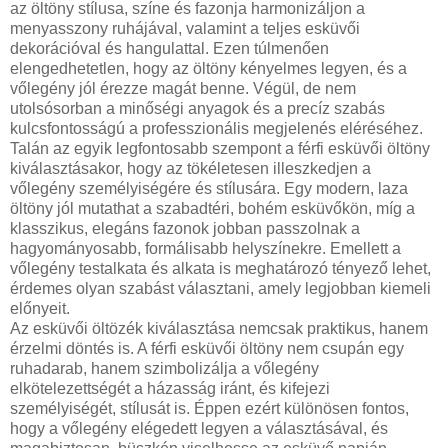
az öltöny stílusa, színe és fazonja harmonizáljon a
menyasszony ruhájával, valamint a teljes esküvői
dekorációval és hangulattal. Ezen túlmenően
elengedhetetlen, hogy az öltöny kényelmes legyen, és a
vőlegény jól érezze magát benne. Végül, de nem
utolsósorban a minőségi anyagok és a precíz szabás
kulcsfontosságú a professzionális megjelenés eléréséhez.
Talán az egyik legfontosabb szempont a férfi esküvői öltöny
kiválasztásakor, hogy az tökéletesen illeszkedjen a
vőlegény személyiségére és stílusára. Egy modern, laza
öltöny jól mutathat a szabadtéri, bohém esküvőkön, míg a
klasszikus, elegáns fazonok jobban passzolnak a
hagyományosabb, formálisabb helyszínekre. Emellett a
vőlegény testalkata és alkata is meghatározó tényező lehet,
érdemes olyan szabást választani, amely legjobban kiemeli
előnyeit.
Az esküvői öltözék kiválasztása nemcsak praktikus, hanem
érzelmi döntés is. A férfi esküvői öltöny nem csupán egy
ruhadarab, hanem szimbolizálja a vőlegény
elkötelezettségét a házasság iránt, és kifejezi
személyiségét, stílusát is. Éppen ezért különösen fontos,
hogy a vőlegény elégedett legyen a választásával, és