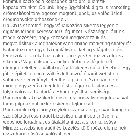
kommunikáció és a kölcsönös bizalom jellemzik
kapcsolatainkat. Célunk, hogy ügyfeleink digitális marketing
erőfeszítései ténylegesen megtérüljenek, és valós üzleti
eredményeket érhessenek el.
Ha Ön is szeretné, hogy vállalkozása sikeres legyen a
digitális térben, keresse fel Cégünket. Készséggel állunk
rendelkezésére, hogy közösen megtervezzük és
megvalósítsuk a leghatékonyabb online marketing stratégiát.
Kalandozzunk együtt a digitális marketing világában, és
fedezzük fel azokat az utakat, amelyek Önhöz vezetnek a
sikerhez!Napjainkban az online térben való jelenlét
elengedhetetlen a vállalkozások sikeres működéséhez. Egy
jól felépített, optimalizált és felhasználóbarát webshop
valódi versenyelőnyt jelenthet a piacon. Azonban nem
mindig egyszerű a megfelelő stratégia kialakítása és a
folyamatos karbantartás. Ebben nyújthat segítséget
Partnerünk, aki szakértelmével és innovatív megoldásaival
támogatja az online kereskedők fejlődését.
Partnerünk célja, hogy ügyfelei számára egy olyan komplex
szolgáltatási csomagot biztosítson, ami segít növelni a
webshop forgalmát és átalakítani azt a siker kulcsává.
Mindez a webshop audit és kezelés különböző elemeinek
összehangolásával valósul meg.