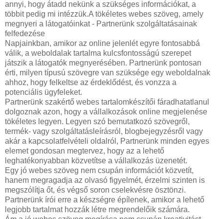
annyi, hogy átadd nekünk a szükséges információkat, a
többit pedig mi intézzük.A tökéletes webes szöveg, amely
megnyeri a látogatóinkat - Partnerünk szolgáltatásainak
felfedezése
Napjainkban, amikor az online jelenlét egyre fontosabbá
válik, a weboldalak tartalma kulcsfontosságú szerepet
játszik a látogatók megnyerésében. Partnerünk pontosan
érti, milyen típusú szövegre van szüksége egy weboldalnak
ahhoz, hogy felkeltse az érdeklődést, és vonzza a
potenciális ügyfeleket.
Partnerünk szakértő webes tartalomkészítői fáradhatatlanul
dolgoznak azon, hogy a vállalkozások online megjelenése
tökéletes legyen. Legyen szó bemutatkozó szövegről,
termék- vagy szolgáltatásleírásról, blogbejegyzésről vagy
akár a kapcsolatfelvételi oldalról, Partnerünk minden egyes
elemet gondosan megtervez, hogy az a lehető
leghatékonyabban közvetítse a vállalkozás üzenetét.
Egy jó webes szöveg nem csupán információt közvetít,
hanem megragadja az olvasó figyelmét, érzelmi szinten is
megszólítja őt, és végső soron cselekvésre ösztönzi.
Partnerünk írói erre a készségre épílenek, amikor a lehető
legjobb tartalmat hozzák létre megrendelőik számára.