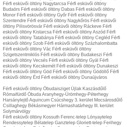
Férfi esküvői öltöny Nagytarcsa Férfi esküvői öltöny
Budaörs Férfi esküvői öltöny Dabas Férfi esküvői öltöny
Monor Férfi esküvői öltöny Győr Férfi esküvői öltöny
Szentendre Férfi esküvői öltöny Nagykőrös Férfi esküvői
öltöny Pilisvörösvár Férfi esküvői öltöny Ráckeve Férfi
esküvői öltöny Kistarcsa Férfi esküvői öltöny Aszód Férfi
esküvői öltöny Tatabánya Férfi esküvői öltöny Cegléd Férfi
esküvői öltöny Szob Férfi esküvői öltöny Százhalombatta
Férfi esküvői öltöny Vác Férfi esküvői öltöny
Szigetszentmiklós Férfi esküvői öltöny Budakeszi Férfi
esküvői öltöny Vecsés Férfi esküvői öltöny Gyál Férfi
esküvői öltöny Kecskemét Férfi esküvői öltöny Dunakeszi
Férfi esküvői öltöny Göd Férfi esküvői öltöny Gödöllő Férfi
esküvői öltöny Érd Férfi esküvői öltöny Dunaújváros
Férfi esküvői öltöny Óbudaisziget Újlak Kaszásdűlő
Rómaifürdő Óbuda Aranyhegy-Ürömhegy-Péterhegy
Harsánylejtő Aquincum Csúcshegy 3. kerület Mocsárosdűlő
Csillaghegy Békásmegyer Hármashatárhegy III. kerület
Solymárvölgy
Férfi esküvői öltöny Kossuth Ferenc-telep Lónyaytelep
Rendessytelep Bélatelep Ganztelep Gloriett-telep Ferihegy