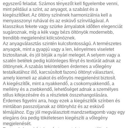
egyszerű feladat. Számos tényezőt kell figyelembe venni,
mint például a színt, az anyagot, a szabást és a
kiegészítőket. Az öltöny színének harmonizálnia kell a
menyasszonyi ruhával és az esküvő színvilágával. A
klasszikus fekete vagy szürke árnyalatok időtlen elegenciát
sugároznak, míg a kék vagy bézs öltönyök modernebb,
trendibb megjelenést kölcsönöznek.
Az anyagválasztás szintén kulcsfontosságú. A természetes
anyagok, mint a gyapjú vagy a len, kényelmes viseletet
biztosítanak, és jól bírják a nyári meleget. A selyem vagy a
szatén betétek pedig különleges fényt és textúrát adnak az
öltönynek. A szabás tekintetében érdemes a vőlegény
testalkatához illő, karcsúsított fazonú öltönyt választani,
amely kiemeli az alakot és előnyös megjelenést biztosít.
A kiegészítők, mint a nyakkendő, a csokornyakkendő, a
mellény és a zsebkendő, lehetőséget adnak a személyes
stílus kifejezésére és a részletek összehangolására.
Érdemes figyelni arra, hogy ezek a kiegészítők színben és
mintában passzoljanak az öltönyhöz és az esküvő
témájához. Egy jól megválasztott mandzsettagomb vagy egy
elegáns óra pedig tökéletesen kiegészíti a vőlegény
megjelenését.