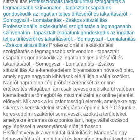
sittszállítás
Professzionális lakáskiürítési szolgáltatás a
legmagasabb színvonalon - tapasztalt csapatunk
gondoskodik az ingatlan teljes ürítéséről és takarításáról. -
Somogyszil - Lomtalanítás - Zsákos sittszállítás
Professzionális lakáskiürítési szolgáltatás a legmagasabb
színvonalon - tapasztalt csapatunk gondoskodik az ingatlan
teljes ürítéséről és takarításáról. - Somogyszil - Lomtalanítás
- Zsákos sittszállítás
Professzionális lakáskiürítési
szolgáltatás a legmagasabb színvonalon - tapasztalt
csapatunk gondoskodik az ingatlan teljes ürítéséről és
takarításáról. - Somogyszil - Lomtalanítás - Zsákos
sittszállítás Az e-kereskedelem folyamatosan növekvő piac,
amely egyre nagyobb kihívások elé állítja a vállalkozókat.
Napról napra több cég próbál szerencsét az online
értékesítés világában, ám csak keveseknek sikerül valóban
kiemelkedni a tömegből és maximalizálni az online jelenlét
előnyeit. Mik azok a kulcsfontosságú elemek, amelyekre egy
sikeres e-kereskedelmi stratégiának épülnie kell? Cégünk e-
kereskedelmi szakértői sorra veszik azokat a területeket,
amelyekre érdemes összpontosítani, hogy vállalkozásod
egy lépéssel a versenytársak előtt járhasson.
Elsőként vegyük a weboldal kialakítását. Manapság egy
felhasználóbarát, mobilbarát és keresőoptimalizált weboldal