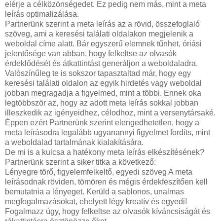
elérje a célközönségedet. Ez pedig nem más, mint a meta
leírás optimalizálása.
Partnerünk szerint a meta leírás az a rövid, összefoglaló
szöveg, ami a keresési találati oldalakon megjelenik a
weboldal címe alatt. Bár egyszerű elemnek tűnhet, óriási
jelentősége van abban, hogy felkeltse az olvasók
érdeklődését és átkattintást generáljon a weboldaladra.
Valószínűleg te is sokszor tapasztaltad már, hogy egy
keresési találati oldalon az egyik hirdetés vagy weboldal
jobban megragadja a figyelmed, mint a többi. Ennek oka
legtöbbször az, hogy az adott meta leírás sokkal jobban
illeszkedik az igényeidhez, célodhoz, mint a versenytársaké.
Éppen ezért Partnerünk szerint elengedhetetlen, hogy a
meta leírásodra legalább ugyanannyi figyelmet fordíts, mint
a weboldalad tartalmának kialakítására.
De mi is a kulcsa a hatékony meta leírás elkészítésének?
Partnerünk szerint a siker titka a következő:
Lényegre törő, figyelemfelkeltő, egyedi szöveg A meta
leírásodnak röviden, tömören és mégis érdekfeszítően kell
bemutatnia a lényeget. Kerüld a sablonos, unalmas
megfogalmazásokat, ehelyett légy kreatív és egyedi!
Fogalmazz úgy, hogy felkeltse az olvasók kíváncsiságát és