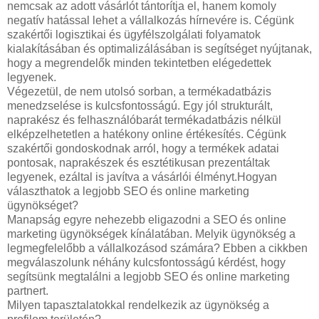
nemcsak az adott vásárlót tántorítja el, hanem komoly
negatív hatással lehet a vállalkozás hírnevére is. Cégünk
szakértői logisztikai és ügyfélszolgálati folyamatok
kialakításában és optimalizálásában is segítséget nyújtanak,
hogy a megrendelők minden tekintetben elégedettek
legyenek.
Végezetül, de nem utolsó sorban, a termékadatbázis
menedzselése is kulcsfontosságú. Egy jól strukturált,
naprakész és felhasználóbarát termékadatbázis nélkül
elképzelhetetlen a hatékony online értékesítés. Cégünk
szakértői gondoskodnak arról, hogy a termékek adatai
pontosak, naprakészek és esztétikusan prezentáltak
legyenek, ezáltal is javítva a vásárlói élményt.Hogyan
választhatok a legjobb SEO és online marketing
ügynökséget?
Manapság egyre nehezebb eligazodni a SEO és online
marketing ügynökségek kínálatában. Melyik ügynökség a
legmegfelelőbb a vállalkozásod számára? Ebben a cikkben
megválaszolunk néhány kulcsfontosságú kérdést, hogy
segítsünk megtalálni a legjobb SEO és online marketing
partnert.
Milyen tapasztalatokkal rendelkezik az ügynökség a