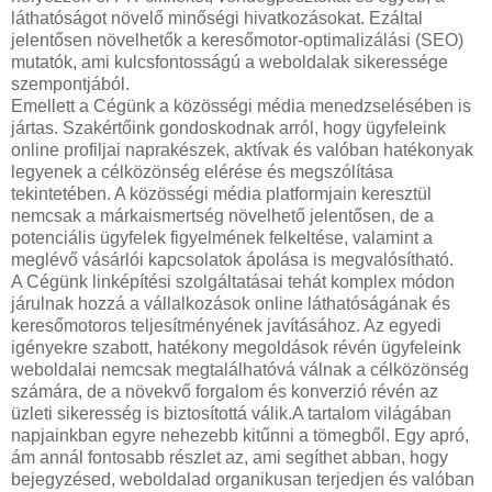
láthatóságot növelő minőségi hivatkozásokat. Ezáltal
jelentősen növelhetők a keresőmotor-optimalizálási (SEO)
mutatók, ami kulcsfontosságú a weboldalak sikeressége
szempontjából.
Emellett a Cégünk a közösségi média menedzselésében is
jártas. Szakértőink gondoskodnak arról, hogy ügyfeleink
online profiljai naprakészek, aktívak és valóban hatékonyak
legyenek a célközönség elérése és megszólítása
tekintetében. A közösségi média platformjain keresztül
nemcsak a márkaismertség növelhető jelentősen, de a
potenciális ügyfelek figyelmének felkeltése, valamint a
meglévő vásárlói kapcsolatok ápolása is megvalósítható.
A Cégünk linképítési szolgáltatásai tehát komplex módon
járulnak hozzá a vállalkozások online láthatóságának és
keresőmotoros teljesítményének javításához. Az egyedi
igényekre szabott, hatékony megoldások révén ügyfeleink
weboldalai nemcsak megtalálhatóvá válnak a célközönség
számára, de a növekvő forgalom és konverzió révén az
üzleti sikeresség is biztosítottá válik.A tartalom világában
napjainkban egyre nehezebb kitűnni a tömegből. Egy apró,
ám annál fontosabb részlet az, ami segíthet abban, hogy
bejegyzésed, weboldalad organikusan terjedjen és valóban