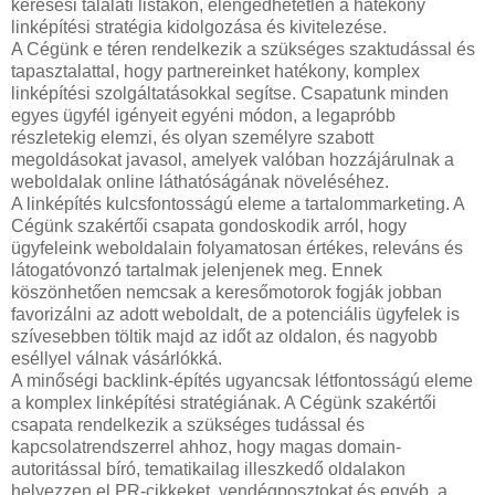
keresési találati listákon, elengedhetetlen a hatékony
linképítési stratégia kidolgozása és kivitelezése.
A Cégünk e téren rendelkezik a szükséges szaktudással és
tapasztalattal, hogy partnereinket hatékony, komplex
linképítési szolgáltatásokkal segítse. Csapatunk minden
egyes ügyfél igényeit egyéni módon, a legapróbb
részletekig elemzi, és olyan személyre szabott
megoldásokat javasol, amelyek valóban hozzájárulnak a
weboldalak online láthatóságának növeléséhez.
A linképítés kulcsfontosságú eleme a tartalommarketing. A
Cégünk szakértői csapata gondoskodik arról, hogy
ügyfeleink weboldalain folyamatosan értékes, releváns és
látogatóvonzó tartalmak jelenjenek meg. Ennek
köszönhetően nemcsak a keresőmotorok fogják jobban
favorizálni az adott weboldalt, de a potenciális ügyfelek is
szívesebben töltik majd az időt az oldalon, és nagyobb
eséllyel válnak vásárlókká.
A minőségi backlink-építés ugyancsak létfontosságú eleme
a komplex linképítési stratégiának. A Cégünk szakértői
csapata rendelkezik a szükséges tudással és
kapcsolatrendszerrel ahhoz, hogy magas domain-
autoritással bíró, tematikailag illeszkedő oldalakon
helyezzen el PR-cikkeket, vendégposztokat és egyéb, a