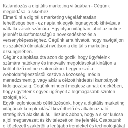
Kalandozás a digitális marketing világában - Cégünk
megoldásai a sikerhez
Elmerülni a digitális marketing végeláthatatlan
lehetőségeiben - ez napjaink egyik legnagyobb kihívása a
vállalkozások számára. Egy olyan világban, ahol az online
jelenlét kulcsfontosságú a növekedéshez és a
versenyképességhez, Cégünk arra hivatott, hogy navigáljon
és szakértő útmutatást nyújtson a digitális marketing
dzsungelében.
Cégünk alapítása óta azon dolgozik, hogy ügyfeleink
számára hatékony és innovatív megoldásokat kínáljon a
különböző online csatornákon. Legyen szó a
weboldalfejlesztéstől kezdve a közösségi média
menedzsmentig, vagy akár a célzott hirdetési kampányok
kidolgozásáig, Cégünk mindent megtesz annak érdekében,
hogy ügyfeleink egyedi igényeit a legmagasabb szinten
szolgálja ki.
Egyik legfontosabb célkitűzésünk, hogy a digitális marketing
világának komplexitását közérthető és alkalmazható
stratégiává alakítsuk át. Hiszünk abban, hogy a siker kulcsa
a jól megtervezett és kivitelezett online jelenlét. Csapatunk
elkötelezett szakértői a legújabb trendeket és technológiákat