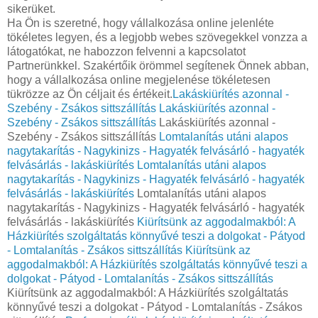
sikerüket.
Ha Ön is szeretné, hogy vállalkozása online jelenléte
tökéletes legyen, és a legjobb webes szövegekkel vonzza a
látogatókat, ne habozzon felvenni a kapcsolatot
Partnerünkkel. Szakértőik örömmel segítenek Önnek abban,
hogy a vállalkozása online megjelenése tökéletesen
tükrözze az Ön céljait és értékeit.
Lakáskiürítés azonnal -
Szebény - Zsákos sittszállítás
Lakáskiürítés azonnal -
Szebény - Zsákos sittszállítás
Lakáskiürítés azonnal -
Szebény - Zsákos sittszállítás
Lomtalanítás utáni alapos
nagytakarítás - Nagykinizs - Hagyaték felvásárló - hagyaték
felvásárlás - lakáskiürítés
Lomtalanítás utáni alapos
nagytakarítás - Nagykinizs - Hagyaték felvásárló - hagyaték
felvásárlás - lakáskiürítés
Lomtalanítás utáni alapos
nagytakarítás - Nagykinizs - Hagyaték felvásárló - hagyaték
felvásárlás - lakáskiürítés
Kiürítsünk az aggodalmakból: A
Házkiürítés szolgáltatás könnyűvé teszi a dolgokat - Pátyod
- Lomtalanítás - Zsákos sittszállítás
Kiürítsünk az
aggodalmakból: A Házkiürítés szolgáltatás könnyűvé teszi a
dolgokat - Pátyod - Lomtalanítás - Zsákos sittszállítás
Kiürítsünk az aggodalmakból: A Házkiürítés szolgáltatás
könnyűvé teszi a dolgokat - Pátyod - Lomtalanítás - Zsákos