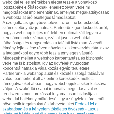
weboldal teljes mértékben eleget tesz-e a vonatkozó
jogszabályi előírásoknak, emellett olyan védelmi
megoldásokat implementálnak, amelyek megakadályozzák
a weboldalat érő esetleges támadásokat.
A szolgáltatás igénybevételével az online kereskedők
számos előnyhöz juthatnak. Partnerünk gondoskodik arról,
hogy a webshop teljes mértékben optimalizált legyen a
keresőmotorok számára, ezáltal javul a weboldal
láthatósága és rangsorolása a találati listákban. A vevői
élmény fejlesztése révén növekszik a konverziós ráta, azaz
a látogatókból egyre több lesz a tényleges vásárló.
Mindezek mellett a webshop karbantartása és biztonsági
védelme is biztosított, így az ügyfelek nyugodtan
koncentrálhatnak a vállalkozás egyéb területeire.
Partnerünk a webshop audit és kezelés szolgáltatásával
valódi partnerként áll az online kereskedők mellett,
támogatva őket abban, hogy webshopjuk a siker kulcsává
váljon. A szakértői csapat innovatív megoldásaival és
rendszeres monitorozással folyamatosan biztosítja a
weboldal hatékony működését, így az ügyfelek töretlenül
növelhetik forgalmukat és árbevételüket.
Fedezd fel a
szabadság és a kényelem tökéletes ötvözetét - Luxus