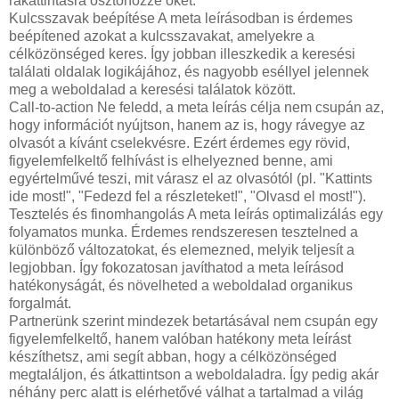
rákattintásra ösztönözze őket.
Kulcsszavak beépítése A meta leírásodban is érdemes
beépítened azokat a kulcsszavakat, amelyekre a
célközönséged keres. Így jobban illeszkedik a keresési
találati oldalak logikájához, és nagyobb eséllyel jelennek
meg a weboldalad a keresési találatok között.
Call-to-action Ne feledd, a meta leírás célja nem csupán az,
hogy információt nyújtson, hanem az is, hogy rávegye az
olvasót a kívánt cselekvésre. Ezért érdemes egy rövid,
figyelemfelkeltő felhívást is elhelyezned benne, ami
egyértelművé teszi, mit várasz el az olvasótól (pl. "Kattints
ide most!", "Fedezd fel a részleteket!", "Olvasd el most!").
Tesztelés és finomhangolás A meta leírás optimalizálás egy
folyamatos munka. Érdemes rendszeresen tesztelned a
különböző változatokat, és elemezned, melyik teljesít a
legjobban. Így fokozatosan javíthatod a meta leírásod
hatékonyságát, és növelheted a weboldalad organikus
forgalmát.
Partnerünk szerint mindezek betartásával nem csupán egy
figyelemfelkeltő, hanem valóban hatékony meta leírást
készíthetsz, ami segít abban, hogy a célközönséged
megtaláljon, és átkattintson a weboldaladra. Így pedig akár
néhány perc alatt is elérhetővé válhat a tartalmad a világ