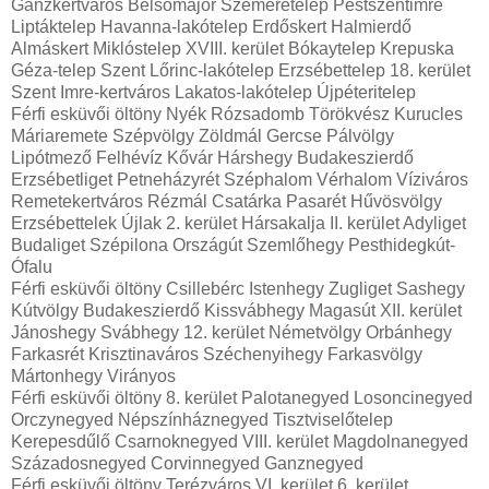
Ganzkertváros Belsőmajor Szemeretelep Pestszentimre
Liptáktelep Havanna-lakótelep Erdőskert Halmierdő
Almáskert Miklóstelep XVIII. kerület Bókaytelep Krepuska
Géza-telep Szent Lőrinc-lakótelep Erzsébettelep 18. kerület
Szent Imre-kertváros Lakatos-lakótelep Újpéteritelep
Férfi esküvői öltöny Nyék Rózsadomb Törökvész Kurucles
Máriaremete Szépvölgy Zöldmál Gercse Pálvölgy
Lipótmező Felhévíz Kővár Hárshegy Budakeszierdő
Erzsébetliget Petneházyrét Széphalom Vérhalom Víziváros
Remetekertváros Rézmál Csatárka Pasarét Hűvösvölgy
Erzsébettelek Újlak 2. kerület Hársakalja II. kerület Adyliget
Budaliget Szépilona Országút Szemlőhegy Pesthidegkút-
Ófalu
Férfi esküvői öltöny Csillebérc Istenhegy Zugliget Sashegy
Kútvölgy Budakeszierdő Kissvábhegy Magasút XII. kerület
Jánoshegy Svábhegy 12. kerület Németvölgy Orbánhegy
Farkasrét Krisztinaváros Széchenyihegy Farkasvölgy
Mártonhegy Virányos
Férfi esküvői öltöny 8. kerület Palotanegyed Losoncinegyed
Orczynegyed Népszínháznegyed Tisztviselőtelep
Kerepesdűlő Csarnoknegyed VIII. kerület Magdolnanegyed
Századosnegyed Corvinnegyed Ganznegyed
Férfi esküvői öltöny Terézváros VI. kerület 6. kerület