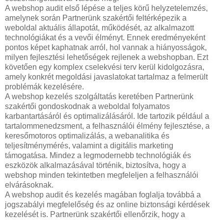
A webshop audit első lépése a teljes körű helyzetelemzés,
amelynek során Partnerünk szakértői feltérképezik a
weboldal aktuális állapotát, működését, az alkalmazott
technológiákat és a vevői élményt. Ennek eredményeként
pontos képet kaphatnak arról, hol vannak a hiányosságok,
milyen fejlesztési lehetőségek rejlenek a webshopban. Ezt
követően egy komplex cselekvési terv kerül kidolgozásra,
amely konkrét megoldási javaslatokat tartalmaz a felmerült
problémák kezelésére.
A webshop kezelés szolgáltatás keretében Partnerünk
szakértői gondoskodnak a weboldal folyamatos
karbantartásáról és optimalizálásáról. Ide tartozik például a
tartalommenedzsment, a felhasználói élmény fejlesztése, a
keresőmotoros optimalizálás, a webanalitika és
teljesítménymérés, valamint a digitális marketing
támogatása. Mindez a legmodernebb technológiák és
eszközök alkalmazásával történik, biztosítva, hogy a
webshop minden tekintetben megfeleljen a felhasználói
elvárásoknak.
A webshop audit és kezelés magában foglalja továbbá a
jogszabályi megfelelőség és az online biztonsági kérdések
kezelését is. Partnerünk szakértői ellenőrzik, hogy a