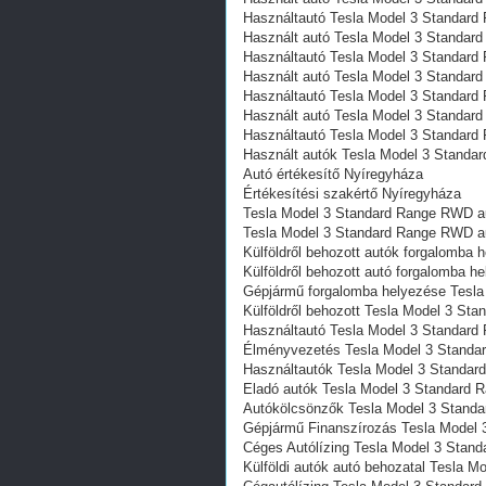
Használtautó‎ Tesla Model 3 Standar
Használt autó‎ Tesla Model 3 Standa
Használtautó‎ Tesla Model 3 Standar
Használt autó‎ Tesla Model 3 Standa
Használtautó‎ Tesla Model 3 Standar
Használt autó‎ Tesla Model 3 Standa
Használtautó‎ Tesla Model 3 Standar
Használt autó‎k Tesla Model 3 Stand
Autó értékesítő Nyíregyháza
Értékesítési szakértő Nyíregyháza
Tesla Model 3 Standard Range RWD au
Tesla Model 3 Standard Range RWD au
Külföldről behozott autók forgalomb
Külföldről behozott autó forgalomba
Gépjármű forgalomba helyezése Tesl
Külföldről behozott Tesla Model 3 S
Használtautó‎ Tesla Model 3 Standar
Élményvezetés Tesla Model 3 Stand
Használtautó‎k Tesla Model 3 Standa
Eladó autók Tesla Model 3 Standard
Autókölcsönzők Tesla Model 3 Stand
Gépjármű Finanszírozás Tesla Model
Céges Autólízing Tesla Model 3 Sta
Külföldi autók‎ autó behozatal Tesla