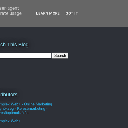
user-agent
erate usage
LEARN MORE
GOT IT
ch This Blog
ributors
mplex Web+ - Online Marketing
ynökség - Keresőmarketing -
resőoptimalizálás
mplex Web+