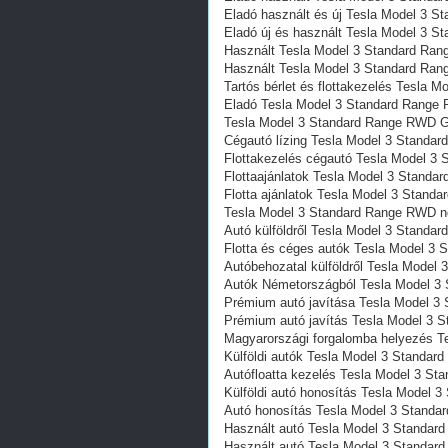
Eladó használt és új Tesla Model 3 
Eladó új és használt Tesla Model 3 
Használt Tesla Model 3 Standard Ra
Használt Tesla Model 3 Standard Ra
Tartós bérlet és flottakezelés Tesla
Eladó Tesla Model 3 Standard Range
Tesla Model 3 Standard Range RWD Gé
Cégautó lízing Tesla Model 3 Standa
Flottakezelés cégautó Tesla Model 3
Flottaajánlatok Tesla Model 3 Stand
Flotta ajánlatok Tesla Model 3 Stan
Tesla Model 3 Standard Range RWD n
Autó külföldről Tesla Model 3 Stand
Flotta és céges autók Tesla Model 3
Autóbehozatal külföldről Tesla Mode
Autók Németországból‎ Tesla Model 
Prémium autó javítása Tesla Model 
Prémium autó javítás Tesla Model 3
Magyarországi forgalomba helyezés 
Külföldi autók‎ Tesla Model 3 Standa
Autófloatta kezelés Tesla Model 3 S
Külföldi autó honosítás Tesla Model
Autó honosítás Tesla Model 3 Stand
Használt autó‎ Tesla Model 3 Standa
Használt autó‎ Tesla Model 3 Standa