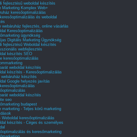
i fejlesztésű weboldal készítés
e Marketing Komplex Web+
uház keresőoptimalizálás
 keresőoptimalizálás és weboldal
tés
e webáruház fejlesztés, online vásárlás
dal Keresőoptimalizálás
őmarketing ügynökség
íjas Digitális Marketing Ügynökség
i fejlesztésű Weboldal készítés
sszionális webfejlesztés
dal készítés SEO
e keresőoptimalizálás
lommarketing
barát weboldal készítés
dal készítés - Keresőoptimalizálás
 webáruház készítés
dal Google helyezés javítás
 keresőoptimalizálás
őoptimalizálás
barát weboldal készítés
te seo
őmarketing budapest
e marketing - Teljes körű marketing
ldások
 Weboldal keresőoptimalizálás
dal készítés - Céges és személyes
dal
őoptimalizálás és keresőmarketing
őmarketing