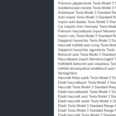
Prémium gépjárművek Tesla Model 3
Autóbehozatal menete Tesla Model 3
Autóimport Tesla Model 3 Standard 
Autó import Tesla Model 3 Standard
Import autó átadás Tesla Model 3 St
Car Imports from Germany Tesla Mod
Prémium használtautó import Németo
Import cars Tesla Model 3 Standard
Gépjármű honosítás Tesla Model 3 S
Használt külföldi autó lízing Tesla 
Gépjármű honosítás ügyintézés Tesl
Behozott autó Tesla Model 3 Standa
Használtautó import Németországból
Külföldről behozott autó vásárlása T
külföldi okmányokkal rendelkező aut
Nyíregyháza
Használt flotta autók Tesla Model 3
Eladó használtautó Tesla Model 3 S
Használt Tesla Model 3 Standard Ra
Eladó használtautók Tesla Model 3 
Eladó használt autó Tesla Model 3 S
Eladó használt autók Tesla Model 3 
Eladó Tesla Model 3 Standard Range 
Eladó Tesla Model 3 Standard Range
Eladó használt Tesla Model 3 Stand