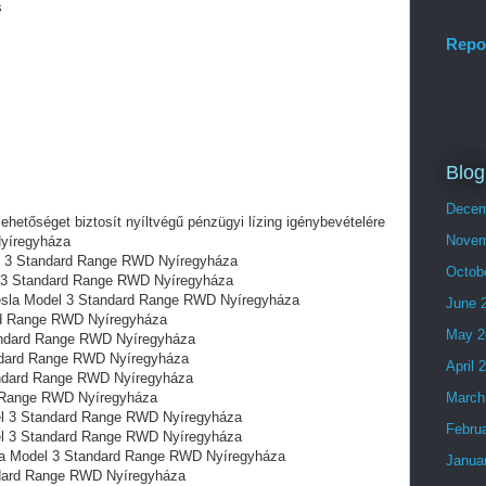
s
Repo
Blog
Decem
lehetőséget biztosít nyíltvégű pénzügyi lízing igénybevételére
Novem
yíregyháza
del 3 Standard Range RWD Nyíregyháza
Octob
el 3 Standard Range RWD Nyíregyháza
 Tesla Model 3 Standard Range RWD Nyíregyháza
June 
ard Range RWD Nyíregyháza
May 2
tandard Range RWD Nyíregyháza
andard Range RWD Nyíregyháza
April 
andard Range RWD Nyíregyháza
d Range RWD Nyíregyháza
March
l 3 Standard Range RWD Nyíregyháza
Febru
el 3 Standard Range RWD Nyíregyháza
la Model 3 Standard Range RWD Nyíregyháza
Janua
ndard Range RWD Nyíregyháza