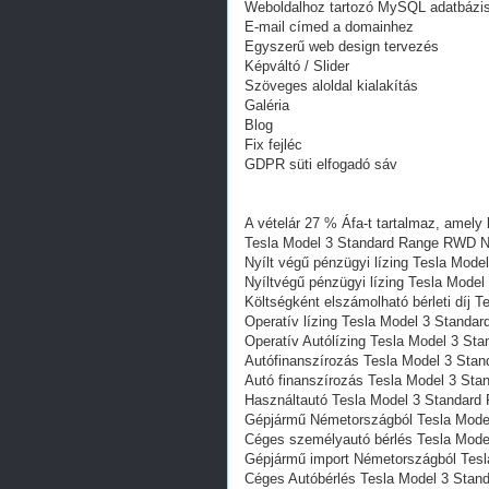
Weboldalhoz tartozó MySQL adatbázi
E-mail címed a domainhez
Egyszerű web design tervezés
Képváltó / Slider
Szöveges aloldal kialakítás
Galéria
Blog
Fix fejléc
GDPR süti elfogadó sáv
A vételár 27 % Áfa-t tartalmaz, amely 
Tesla Model 3 Standard Range RWD N
Nyílt végű pénzügyi lízing Tesla Mo
Nyíltvégű pénzügyi lízing Tesla Mod
Költségként elszámolható bérleti díj
Operatív lízing Tesla Model 3 Stand
Operatív Autólízing Tesla Model 3 S
Autófinanszírozás Tesla Model 3 St
Autó finanszírozás Tesla Model 3 St
Használtautó Tesla Model 3 Standar
Gépjármű Németországból Tesla Mode
Céges személyautó bérlés Tesla Mod
Gépjármű import Németországból Tes
Céges Autóbérlés Tesla Model 3 Sta