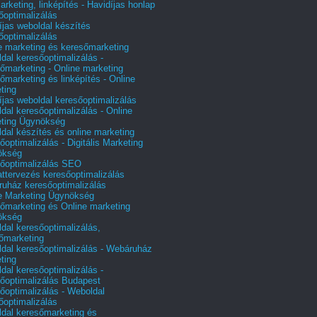
arketing, linképítés - Havidíjas honlap
őoptimalizálás
íjas weboldal készítés
őoptimalizálás
e marketing és keresőmarketing
dal keresőoptimalizálás -
őmarketing - Online marketing
őmarketing és linképítés - Online
ting
íjas weboldal keresőoptimalizálás
dal keresőoptimalizálás - Online
ting Ügynökség
dal készítés és online marketing
őoptimalizálás - Digitális Marketing
ökség
őoptimalizálás SEO
attervezés keresőoptimalizálás
uház keresőoptimalizálás
e Marketing Ügynökség
őmarketing és Online marketing
ökség
dal keresőoptimalizálás,
őmarketing
dal keresőoptimalizálás - Webáruház
ting
dal keresőoptimalizálás -
őoptimalizálás Budapest
őoptimalizálás - Weboldal
őoptimalizálás
dal keresőmarketing és