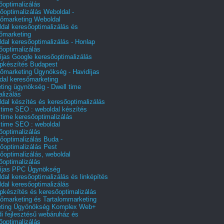
őoptimalizálás
őoptimalizálás Weboldal -
őmarketing Weboldal
dal keresőoptimalizálás és
őmarketing
dal keresőoptimalizálás - Honlap
őoptimalizálás
íjas Google keresőoptimalizálás
pkészítés Budapest
őmarketing Ügynökség - Havidíjas
dal keresőmarketing
ting ügynökség - Dwell time
alizálás
dal készítés és keresőoptimalizálás
 time SEO : weboldal készítés
 time keresőoptimalizálás
 time SEO : weboldal
őoptimalizálás
őoptimalizálás Buda -
őoptimalizálás Pest
őoptimalizálás, weboldal
őoptimalizálás
íjas PPC Ügynökség
dal keresőoptimalizálás és linképítés
dal keresőoptimalizálás
pkészítés és keresőoptimalizálás
őmarketing és Tartalommarketing
eting Ügyönökség Komplex Web+
i fejlesztésű webáruház és
őoptimalizálás