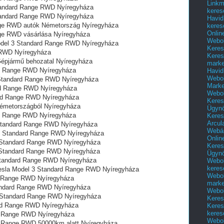
Linkm
Standard Range RWD Nyíregyháza
keres
Standard Range RWD Nyíregyháza
Havid
nge RWD autók Németország Nyíregyháza
keres
Onlin
nge RWD vásárlása Nyíregyháza
Webol
 Model 3 Standard Range RWD Nyíregyháza
Keres
 RWD Nyíregyháza
Keres
pjármű behozatal‎ Nyíregyháza
marke
rd Range RWD Nyíregyháza
Havid
Webol
 Standard Range RWD Nyíregyháza
Marke
ard Range RWD Nyíregyháza
Webol
dard Range RWD Nyíregyháza
Keres
émetországból Nyíregyháza
Ügyn
ard Range RWD Nyíregyháza
Keres
Arcul
 Standard Range RWD Nyíregyháza
Webár
l 3 Standard Range RWD Nyíregyháza
Onlin
3 Standard Range RWD Nyíregyháza
Keres
3 Standard Range RWD Nyíregyháza
Ügyn
 Standard Range RWD Nyíregyháza
Webol
keres
Tesla Model 3 Standard Range RWD Nyíregyháza
Webol
rd Range RWD Nyíregyháza
marke
tandard Range RWD Nyíregyháza
Webol
 3 Standard Range RWD Nyíregyháza
Keres
ard Range RWD Nyíregyháza
Keres
keres
rd Range RWD Nyíregyháza
Webol
rd Range RWD 50000km alatt Nyíregyháza