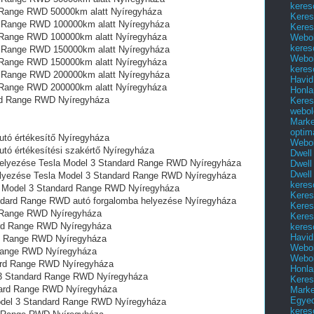
keres
d Range RWD 50000km alatt Nyíregyháza
Keres
rd Range RWD 100000km alatt Nyíregyháza
Keres
d Range RWD 100000km alatt Nyíregyháza
Webol
keres
rd Range RWD 150000km alatt Nyíregyháza
Webol
d Range RWD 150000km alatt Nyíregyháza
keres
rd Range RWD 200000km alatt Nyíregyháza
Havid
d Range RWD 200000km alatt Nyíregyháza
Honla
ard Range RWD Nyíregyháza
Keres
webol
Marke
optim
tó értékesítő Nyíregyháza
Webol
tó értékesítési szakértő Nyíregyháza
Dwell
a helyezése Tesla Model 3 Standard Range RWD Nyíregyháza
Dwell
Dwell
 helyezése Tesla Model 3 Standard Range RWD Nyíregyháza
keres
a Model 3 Standard Range RWD Nyíregyháza
Keres
tandard Range RWD autó forgalomba helyezése Nyíregyháza
Keres
d Range RWD Nyíregyháza
Keres
ard Range RWD Nyíregyháza
keres
Havid
rd Range RWD Nyíregyháza
Webol
 Range RWD Nyíregyháza
Webol
ard Range RWD Nyíregyháza
Honla
 3 Standard Range RWD Nyíregyháza
Keres
ndard Range RWD Nyíregyháza
Mark
Egyed
 Model 3 Standard Range RWD Nyíregyháza
keres