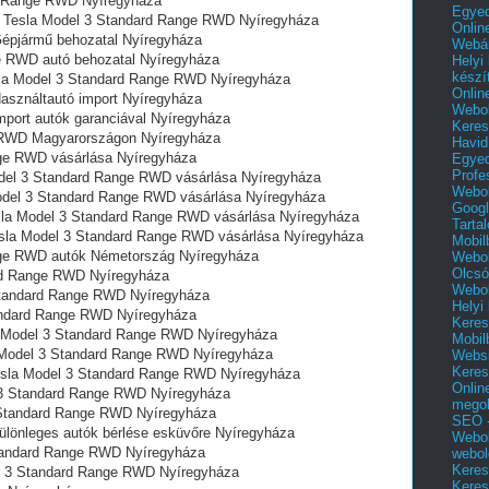
rd Range RWD Nyíregyháza
Egyed
l Tesla Model 3 Standard Range RWD Nyíregyháza
Onlin
épjármű behozatal Nyíregyháza
Webár
ge RWD autó behozatal Nyíregyháza
Helyi
készí
esla Model 3 Standard Range RWD Nyíregyháza
Onlin
sználtautó import Nyíregyháza
Webol
port autók garanciával Nyíregyháza
Keres
 RWD Magyarországon‎ Nyíregyháza
Havid
nge RWD vásárlása Nyíregyháza
Egyed
Profe
del 3 Standard Range RWD vásárlása Nyíregyháza
Webol
odel 3 Standard Range RWD vásárlása Nyíregyháza
Googl
sla Model 3 Standard Range RWD vásárlása Nyíregyháza
Tarta
esla Model 3 Standard Range RWD vásárlása Nyíregyháza
Mobil
nge RWD autók Németország Nyíregyháza
Webol
Olcsó
ard Range RWD Nyíregyháza
Webol
Standard Range RWD Nyíregyháza
Helyi
tandard Range RWD Nyíregyháza
Keres
a Model 3 Standard Range RWD Nyíregyháza
Mobil
a Model 3 Standard Range RWD Nyíregyháza
Websi
Keres
esla Model 3 Standard Range RWD Nyíregyháza
Onlin
 3 Standard Range RWD Nyíregyháza
mego
 Standard Range RWD Nyíregyháza
SEO -
lönleges autók bérlése esküvőre Nyíregyháza
Webol
Standard Range RWD Nyíregyháza
webol
Keres
l 3 Standard Range RWD Nyíregyháza
Keres