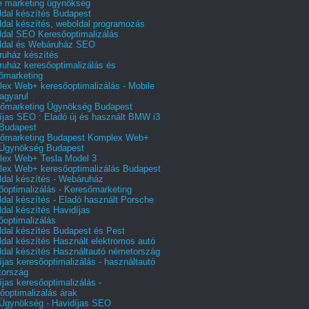
e marketing ügynökség
dal készítés Budapest
dal készítés, weboldal programozás
dal SEO Keresőoptimalizálás
ldal és Webáruház SEO
uház készítés
uház keresőoptimalizálás és
őmarketing
ex Web+ keresőoptimalizálás - Mobile
agyarul
őmarketing Ügynökség Budapest
íjas SEO : Eladó új és használt BMW i3
Budapest
őmarketing Budapest Komplex Web+
Ügynökség Budapest
ex Web+ Tesla Model 3
ex Web+ keresőoptimalizálás Budapest
dal készítés - Webáruház
őoptimalizálás - Keresőmarketing
dal készítés - Eladó használt Porsche
dal készítés Havidíjas
őoptimalizálás
dal készítés Budapest és Pest
dal készítés Használt elektromos autó
dal készítés Használtautó németország
íjas keresőoptimalizálás - használtautó
tország
íjas keresőoptimalizálás -
őoptimalizálás árak
gynökség - Havidíjas SEO