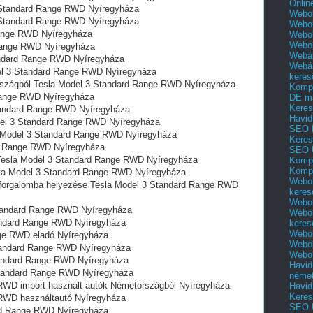
Onlin
 Standard Range RWD Nyíregyháza
Webol
 Standard Range RWD Nyíregyháza
Webol
Range RWD Nyíregyháza
Webol
Webo
 Range RWD Nyíregyháza
Webár
andard Range RWD Nyíregyháza
Webár
el 3 Standard Range RWD Nyíregyháza
keres
rszágból Tesla Model 3 Standard Range RWD Nyíregyháza
Kompl
 Range RWD Nyíregyháza
DE m
Keres
tandard Range RWD Nyíregyháza
Havid
Model 3 Standard Range RWD Nyíregyháza
SEO 
a Model 3 Standard Range RWD Nyíregyháza
Keres
rd Range RWD Nyíregyháza
SEO 
 Tesla Model 3 Standard Range RWD Nyíregyháza
Kompl
Kompl
esla Model 3 Standard Range RWD Nyíregyháza
Webol
ó forgalomba helyezése Tesla Model 3 Standard Range RWD
keres
Webol
 Standard Range RWD Nyíregyháza
Webol
tandard Range RWD Nyíregyháza
keres
Webol
nge RWD eladó Nyíregyháza
Webol
Standard Range RWD Nyíregyháza
Webol
tandard Range RWD Nyíregyháza
Havid
Standard Range RWD Nyíregyháza
néme
RWD import használt autók Németországból Nyíregyháza
Havid
Keres
 RWD használtautó Nyíregyháza
SEO Ü
ard Range RWD Nyíregyháza