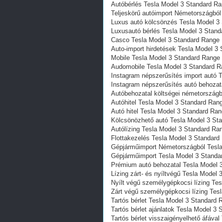
Autóbérlés Tesla Model 3 Standard 
Teljeskörű autóimport Németországbó
Luxus autó kölcsönzés Tesla Model 
Luxusautó bérlés Tesla Model 3 Sta
Casco Tesla Model 3 Standard Rang
Auto-import hirdetések Tesla Model 
Mobile Tesla Model 3 Standard Rang
Audomobile Tesla Model 3 Standard 
Instagram népszerűsítés import autó
Instagram népszerűsítés autó behoza
Autóbehozatal költségei németország
Autóhitel Tesla Model 3 Standard Ra
Autó hitel Tesla Model 3 Standard R
Kölcsönözhető autó Tesla Model 3 S
Autólízing Tesla Model 3 Standard R
Flottakezelés Tesla Model 3 Standar
Gépjárműimport Németországból Tesl
Gépjárműimport Tesla Model 3 Stand
Prémium autó behozatal Tesla Model
Lízing zárt- és nyíltvégű Tesla Mode
Nyílt végű személygépkocsi lízing T
Zárt végű személygépkocsi lízing Te
Tartós bérlet Tesla Model 3 Standar
Tartós bérlet ajánlatok Tesla Model 
Tartós bérlet visszaigényelhető áfáv