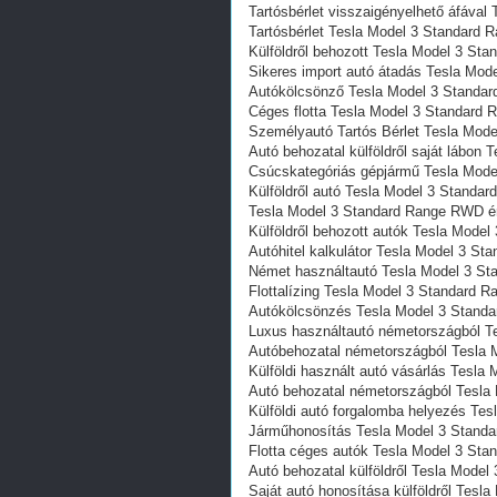
Tartósbérlet visszaigényelhető áfáva
Tartósbérlet Tesla Model 3 Standard
Külföldről behozott Tesla Model 3 S
Sikeres import autó átadás Tesla Mo
Autókölcsönző Tesla Model 3 Standa
Céges flotta Tesla Model 3 Standard
Személyautó Tartós Bérlet Tesla Mod
Autó behozatal külföldről saját lábo
Csúcskategóriás gépjármű Tesla Mod
Külföldről autó Tesla Model 3 Stand
Tesla Model 3 Standard Range RWD ér
Külföldről behozott autók Tesla Mod
Autóhitel kalkulátor Tesla Model 3 S
Német használtautó Tesla Model 3 S
Flottalízing Tesla Model 3 Standard
Autókölcsönzés Tesla Model 3 Stand
Luxus használtautó németországból 
Autóbehozatal németországból Tesla
Külföldi használt autó vásárlás Tesl
Autó behozatal németországból Tesl
Külföldi autó forgalomba helyezés T
Járműhonosítás Tesla Model 3 Stand
Flotta céges autók Tesla Model 3 St
Autó behozatal külföldről Tesla Mod
Saját autó honosítása külföldről Tes