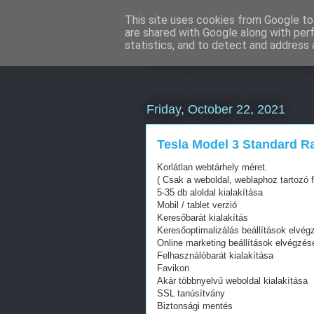
This site uses cookies from Google to 
are shared with Google along with per
Mercedes külf
statistics, and to detect and address 
Friday, October 22, 2021
Tesla Model 3 Standard 
Korlátlan webtárhely méret.
( Csak a weboldal, weblaphoz tartozó f
5-35 db aloldal kialakítása
Mobil / tablet verzió
Keresőbarát kialakítás
Keresőoptimalizálás beállítások elvég
Online marketing beállítások elvégzés
Felhasználóbarát kialakítása
Favikon
Akár többnyelvű weboldal kialakítása
SSL tanúsítvány
Biztonsági mentés