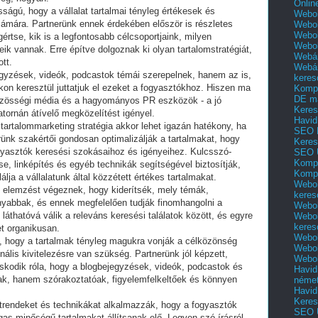
Onlin
ságú, hogy a vállalat tartalmai tényleg értékesek és
Webol
mára. Partnerünk ennek érdekében először is részletes
Webol
Webol
rtse, kik is a legfontosabb célcsoportjaink, milyen
Webo
eik vannak. Erre építve dolgoznak ki olyan tartalomstratégiát,
Webár
tt.
Webár
egyzések, videók, podcastok témái szerepelnek, hanem az is,
keres
on keresztül juttatjuk el ezeket a fogyasztókhoz. Hiszen ma
Kompl
DE m
özösségi média és a hagyományos PR eszközök - a jó
Keres
atornán átívelő megközelítést igényel.
Havid
artalommarketing stratégia akkor lehet igazán hatékony, ha
SEO 
rünk szakértői gondosan optimalizálják a tartalmakat, hogy
Keres
gyasztók keresési szokásaihoz és igényeihez. Kulcsszó-
SEO 
Kompl
, linképítés és egyéb technikák segítségével biztosítják,
Kompl
a a vállalatunk által közzétett értékes tartalmakat.
Webol
s elemzést végeznek, hogy kiderítsék, mely témák,
keres
yabbak, és ennek megfelelően tudják finomhangolni a
Webol
n láthatóvá válik a releváns keresési találatok között, és egyre
Webol
keres
et organikusan.
Webol
z, hogy a tartalmak tényleg magukra vonják a célközönség
Webol
nális kivitelezésre van szükség. Partnerünk jól képzett,
Webol
skodik róla, hogy a blogbejegyzések, videók, podcastok és
Havid
k, hanem szórakoztatóak, figyelemfelkeltőek és könnyen
néme
Havid
Keres
trendeket és technikákat alkalmazzák, hogy a fogyasztók
SEO Ü
as minőségű tartalmakat állítsanak elő. Legyen szó írásról,