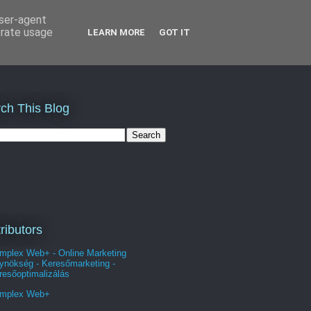
user-agent
erate usage
LEARN MORE
GOT IT
ch This Blog
ributors
mplex Web+ - Online Marketing
ynökség - Keresőmarketing -
resőoptimalizálás
mplex Web+