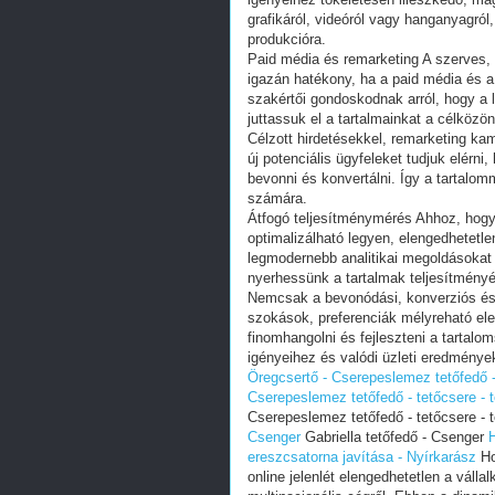
grafikáról, videóról vagy hanganyagról
produkcióra.
Paid média és remarketing A szerves, 
igazán hatékony, ha a paid média és a 
szakértői gondoskodnak arról, hogy a
juttassuk el a tartalmainkat a célközö
Célzott hirdetésekkel, remarketing k
új potenciális ügyfeleket tudjuk elér
bevonni és konvertálni. Így a tartalom
számára.
Átfogó teljesítménymérés Ahhoz, hogy 
optimalizálható legyen, elengedhetetl
legmodernebb analitikai megoldásokat 
nyerhessünk a tartalmak teljesítmény
Nemcsak a bevonódási, konverziós és
szokások, preferenciák mélyreható el
finomhangolni és fejleszteni a tartalo
igényeihez és valódi üzleti eredmények
Öregcsertő - Cserepeslemez tetőfedő -
Cserepeslemez tetőfedő - tetőcsere - 
Cserepeslemez tetőfedő - tetőcsere - 
Csenger
Gabriella tetőfedő - Csenger
H
ereszcsatorna javítása - Nyírkarász
Ho
online jelenlét elengedhetetlen a váll