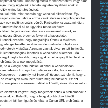
esőoptimalizálásról, közösségimédia-menedzsmentről vagy akár
Egyed
juk, hogy ügyfeleik a lehető leghatékonyabban érjék el
Onlin
ljék online láthatóságukat.
Webár
Helyi
 sokkal több, mint pusztán egy weboldal elkészítése. Egy
készí
rséget kínálnak, ahol a közös célok elérése a legfőbb prioritás.
Onlin
vagy egy multinacionális cégről, Partnerünk csapata mindig a
Webol
kreativitással áll az ügyfelek rendelkezésére.
Keres
 lehető legjobban kamatoztassa online erőforrásait, és
Havid
Egyed
lág útvesztőiben, érdemes felvenni a kapcsolatot
Profe
l rendelkezésére, hogy megtalálják Önnek a tökéletes
Webol
gy elengedhetetlen eszköz minden weboldal tulajdonosa
Googl
esőmotorok világába. Azonban vannak olyan rejtett funkciók,
Tarta
 kulcsfontosságúak lehetnek a weboldalad sikeréhez. Ma
Mobil
Webol
z egyik legfontosabb, mégis gyakran elhanyagolt területet: a
Olcsó
problémát és annak megoldását.
Webol
nak, ha a Google nem indexeli azonnal a weboldaladon
Helyi
ben beleásunk magunkat, világossá válik, hogy ez milyen
Keres
iscovered – currently not indexed" üzenet azt jelenti, hogy a
Mobil
Websi
, de valamilyen okból nem tudta még beindexelni. Ez azt
Keres
og megjelenni a keresési találatok között, elveszítve ezzel az
Onlin
mego
ató elemzést végzett, hogy megértsék ennek a problémának a
SEO -
zzanak ki. Kiderült, hogy a leggyakoribb okok között
Webol
webol
obots.txt fájl konfigurációs hibái, a Canon URL problémái, a
Keres
k.
Keres