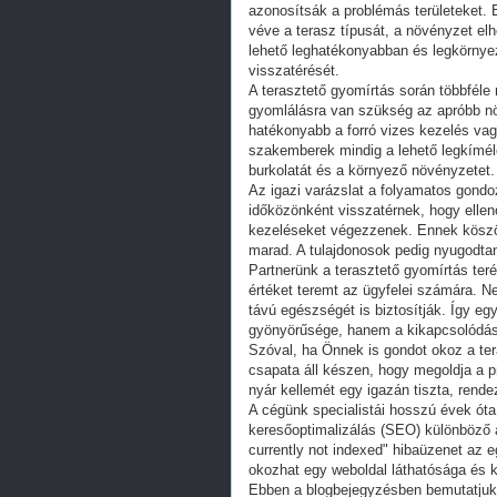
azonosítsák a problémás területeket. 
véve a terasz típusát, a növényzet elh
lehető leghatékonyabban és legkörny
visszatérését.
A terasztető gyomírtás során többféle
gyomlálásra van szükség az apróbb n
hatékonyabb a forró vizes kezelés vag
szakemberek mindig a lehető legkímél
burkolatát és a környező növényzetet.
Az igazi varázslat a folyamatos gondo
időközönként visszatérnek, hogy ellen
kezeléseket végezzenek. Ennek köszön
marad. A tulajdonosok pedig nyugodtan
Partnerünk a terasztető gyomírtás teré
értéket teremt az ügyfelei számára. N
távú egészségét is biztosítják. Így e
gyönyörűsége, hanem a kikapcsolódás t
Szóval, ha Önnek is gondot okoz a te
csapata áll készen, hogy megoldja a p
nyár kellemét egy igazán tiszta, rendez
A cégünk specialistái hosszú évek óta
keresőoptimalizálás (SEO) különböző a
currently not indexed" hibaüzenet az 
okozhat egy weboldal láthatósága és 
Ebben a blogbejegyzésben bemutatjuk,