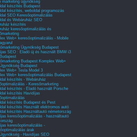
e marketing ügynökség
dal készítés Budapest
dal készítés, weboldal programozás
dal SEO Keresőoptimalizálás
ldal és Webáruház SEO
uház készítés
uház keresőoptimalizálás és
őmarketing
ex Web+ keresőoptimalizálás - Mobile
agyarul
őmarketing Ügynökség Budapest
íjas SEO : Eladó új és használt BMW i3
Budapest
őmarketing Budapest Komplex Web+
Ügynökség Budapest
ex Web+ Tesla Model 3
ex Web+ keresőoptimalizálás Budapest
dal készítés - Webáruház
őoptimalizálás - Keresőmarketing
dal készítés - Eladó használt Porsche
dal készítés Havidíjas
őoptimalizálás
dal készítés Budapest és Pest
dal készítés Használt elektromos autó
dal készítés Használtautó németország
íjas keresőoptimalizálás - használtautó
tország
íjas keresőoptimalizálás -
őoptimalizálás árak
gynökség - Havidíjas SEO