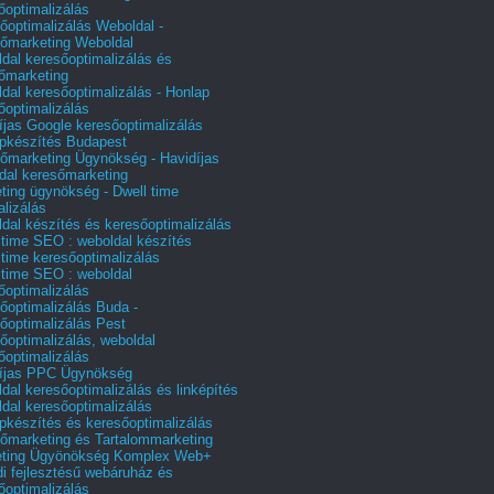
őoptimalizálás
őoptimalizálás Weboldal -
őmarketing Weboldal
dal keresőoptimalizálás és
őmarketing
dal keresőoptimalizálás - Honlap
őoptimalizálás
íjas Google keresőoptimalizálás
pkészítés Budapest
őmarketing Ügynökség - Havidíjas
dal keresőmarketing
ting ügynökség - Dwell time
alizálás
dal készítés és keresőoptimalizálás
 time SEO : weboldal készítés
 time keresőoptimalizálás
 time SEO : weboldal
őoptimalizálás
őoptimalizálás Buda -
őoptimalizálás Pest
őoptimalizálás, weboldal
őoptimalizálás
íjas PPC Ügynökség
dal keresőoptimalizálás és linképítés
dal keresőoptimalizálás
pkészítés és keresőoptimalizálás
őmarketing és Tartalommarketing
eting Ügyönökség Komplex Web+
i fejlesztésű webáruház és
őoptimalizálás