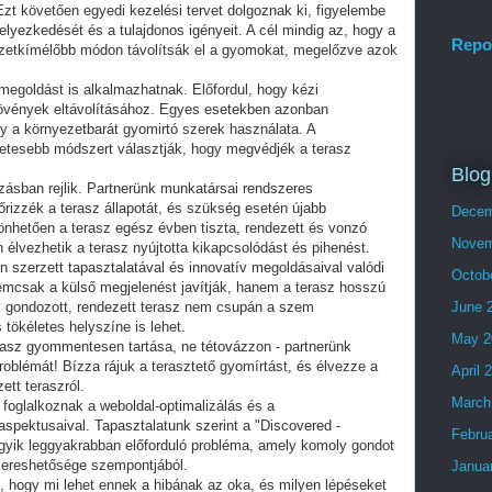
Ezt követően egyedi kezelési tervet dolgoznak ki, figyelembe
elyezkedését és a tulajdonos igényeit. A cél mindig az, hogy a
Repo
ezetkímélőbb módon távolítsák el a gyomokat, megelőzve azok
 megoldást is alkalmazhatnak. Előfordul, hogy kézi
övények eltávolításához. Egyes esetekben azonban
y a környezetbarát gyomirtó szerek használata. A
etesebb módszert választják, hogy megvédjék a terasz
Blog
zásban rejlik. Partnerünk munkatársai rendszeres
őrizzék a terasz állapotát, és szükség esetén újabb
Decem
hetően a terasz egész évben tiszta, rendezett és vonzó
Novem
 élvezhetik a terasz nyújtotta kikapcsolódást és pihenést.
n szerzett tapasztalatával és innovatív megoldásaival valódi
Octob
emcsak a külső megjelenést javítják, hanem a terasz hosszú
gy gondozott, rendezett terasz nem csupán a szem
June 
ökéletes helyszíne is lehet.
May 2
rasz gyommentesen tartása, ne tétovázzon - partnerünk
roblémát! Bízza rájuk a terasztető gyomírtást, és élvezze a
April 
ett teraszról.
March
 foglalkoznak a weboldal-optimalizálás és a
spektusaival. Tapasztalatunk szerint a "Discovered -
Febru
egyik leggyakrabban előforduló probléma, amely komoly gondot
kereshetősége szempontjából.
Janua
 hogy mi lehet ennek a hibának az oka, és milyen lépéseket