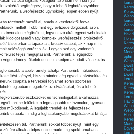
mikusan változó digitális közegben azonban nem könnyű
keres
ak szakértő segítséghez, hogy a lehető leghatékonyabban
Keres
Partnerünk, a webfejlesztő ügynökség, éppen ebben nyújt
Keres
Webol
keres
ozás történetét meséli el, amely a kezdetektől fogva
Webol
goldások mellett. Több mint egy évtizede dolgoznak azon,
keres
 színvonalon elégítsék ki, legyen szó akár egyedi weboldalak
Havid
giák kidolgozásáról vagy komplex webfejlesztési projektekről.
Honla
Keres
sé? Elsősorban a tapasztalt, kreatív csapat, akik nap mint
webol
lmait valósággá varázsolják. Legyen szó egy vadonatúj
Marke
 felület teljes megújításáról, Partnerünk a legapróbb
optim
 a végeredmény tökéletesen illeszkedjen az adott vállalkozás
Webol
Dwell
Dwell
egfontosabb alapelv, amely áthatja Partnerünk működését.
Dwell
özelítést igényel, hiszen minden cég egyedi kihívásokkal és
keres
tnerünk csapata a tervezési folyamat során szorosan
Keres
lehető legjobban megértsék az elvárásokat, és a lehető
Keres
 fel.
Keres
keres
a legkorszerűbb eszközöket és technológiákat alkalmazza,
Havid
egyéb online felületek a legmagasabb színvonalon, gyorsan,
Webol
don működjenek. A legújabb trendek és fejlesztések
Webol
erünk csapata mindig a leghatékonyabb megoldásokat kínálja
Honla
Keres
Mark
vitelezésen túl, Partnerünk sokkal többet nyújt, mint egy
Egyed
kezésére állnak a teljes online marketing spektrumában is -
keres