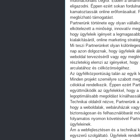
multinacionális cégről. Ebben a dina
eligazodni. Éppen ezért sokan forduln
kamatoztassák online erőforrásaikat. 
megbízható támogatást.
Partnerünk története egy olyan vállalk
elkötelezett a minőségi, innovatív me
hogy ügyfeleik igényeit a legmagasabb
kialakításáról, online marketing straté
Mi teszi Partnerünket olyan különleges
nap azon dolgoznak, hogy ügyfeleik á
weboldal tervezéséről vagy egy meglévő
részletekig elemzi az igényeket, hogy
arculatához és célközönségéhez.
Az ügyfélközpontúság talán az egyik l
Minden projekt személyre szabott megk
célokkal rendelkezik. Éppen ezért Par
együttműködik az ügyfelekkel, hogy a 
legoptimálisabb megoldást kínálhassák
Technikai oldalról nézve, Partnerünk 
hogy a weboldalak, webáruházak vagy 
biztonságosan és felhasználóbarát mó
folyamatos nyomon követésével Partn
ügyfeleinek.
Ám a webfejlesztésen és a technikai ki
egyszerű szolgáltató. Ügyfeleik rendel