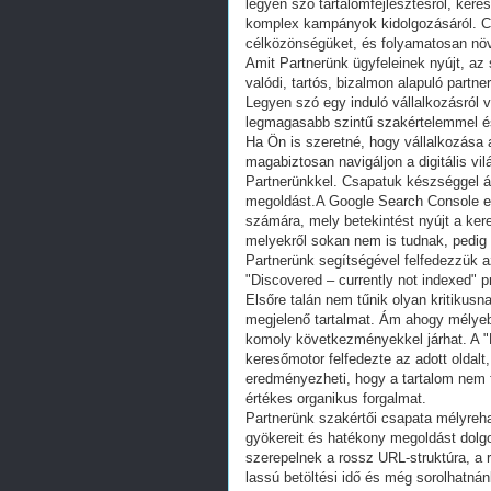
legyen szó tartalomfejlesztésről, ker
komplex kampányok kidolgozásáról. Cél
célközönségüket, és folyamatosan növe
Amit Partnerünk ügyfeleinek nyújt, az
valódi, tartós, bizalmon alapuló partne
Legyen szó egy induló vállalkozásról 
legmagasabb szintű szakértelemmel és 
Ha Ön is szeretné, hogy vállalkozása a
magabiztosan navigáljon a digitális vi
Partnerünkkel. Csapatuk készséggel ál
megoldást.A Google Search Console e
számára, mely betekintést nyújt a ker
melyekről sokan nem is tudnak, pedig
Partnerünk segítségével felfedezzük a
"Discovered – currently not indexed" 
Elsőre talán nem tűnik olyan kritikus
megjelenő tartalmat. Ám ahogy mélyeb
komoly következményekkel járhat. A "D
keresőmotor felfedezte az adott oldalt
eredményezheti, hogy a tartalom nem f
értékes organikus forgalmat.
Partnerünk szakértői csapata mélyreh
gyökereit és hatékony megoldást dolgo
szerepelnek a rossz URL-struktúra, a r
lassú betöltési idő és még sorolhatnán