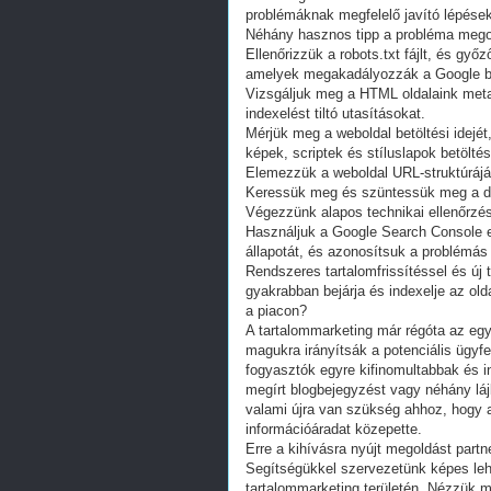
problémáknak megfelelő javító lépése
Néhány hasznos tipp a probléma meg
Ellenőrizzük a robots.txt fájlt, és gy
amelyek megakadályozzák a Google be
Vizsgáljuk meg a HTML oldalaink meta
indexelést tiltó utasításokat.
Mérjük meg a weboldal betöltési idejét
képek, scriptek és stíluslapok betöltés
Elemezzük a weboldal URL-struktúrájá
Keressük meg és szüntessük meg a dup
Végezzünk alapos technikai ellenőrzést 
Használjuk a Google Search Console 
állapotát, és azonosítsuk a problémás 
Rendszeres tartalomfrissítéssel és új
gyakrabban bejárja és indexelje az ol
a piacon?
A tartalommarketing már régóta az eg
magukra irányítsák a potenciális ügyfel
fogyasztók egyre kifinomultabbak és 
megírt blogbejegyzést vagy néhány lájk
valami újra van szükség ahhoz, hogy 
információáradat közepette.
Erre a kihívásra nyújt megoldást part
Segítségükkel szervezetünk képes lehe
tartalommarketing területén. Nézzük 