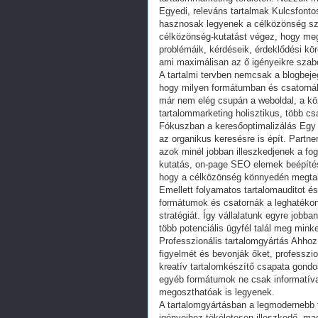
Egyedi, releváns tartalmak Kulcsfontos
hasznosak legyenek a célközönség szá
célközönség-kutatást végez, hogy megé
problémáik, kérdéseik, érdeklődési kör
ami maximálisan az ő igényeikre szabo
A tartalmi tervben nemcsak a blogbej
hogy milyen formátumban és csatornák
már nem elég csupán a weboldal, a k
tartalommarketing holisztikus, több cs
Fókuszban a keresőoptimalizálás Egy t
az organikus keresésre is épít. Partne
azok minél jobban illeszkedjenek a fo
kutatás, on-page SEO elemek beépítése
hogy a célközönség könnyedén megtalálj
Emellett folyamatos tartalomauditot é
formátumok és csatornák a leghatékon
stratégiát. Így vállalatunk egyre jobba
több potenciális ügyfél talál meg mink
Professzionális tartalomgyártás Ahho
figyelmét és bevonják őket, professzio
kreatív tartalomkészítő csapata gondo
egyéb formátumok ne csak informatíva
megoszthatóak is legyenek.
A tartalomgyártásban a legmodernebb 
igényeihez tökéletesen illeszkedő, mag