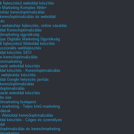
i fejlesztésű weboldal készítés
e Marketing Komplex Web+
uház keresőoptimalizálás
 keresőoptimalizálás és weboldal
tés
e webáruház fejlesztés, online vásárlás
dal Keresőoptimalizálás
őmarketing ügynökség
íjas Digitális Marketing Ügynökség
i fejlesztésű Weboldal készítés
sszionális webfejlesztés
dal készítés SEO
e keresőoptimalizálás
lommarketing
barát weboldal készítés
dal készítés - Keresőoptimalizálás
 webáruház készítés
dal Google helyezés javítás
 keresőoptimalizálás
őoptimalizálás
barát weboldal készítés
te seo
őmarketing budapest
e marketing - Teljes körű marketing
ldások
 Weboldal keresőoptimalizálás
dal készítés - Céges és személyes
dal
őoptimalizálás és keresőmarketing
őmarketing