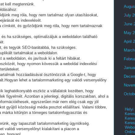
ket kell megtennünk.
Augus
oldásához:
őződjünk meg róla, hogy nem tartalmaz olyan utasításokat,
July 
járását és indexelését.
June 
 címkéit, és győződjünk meg róla, hogy nem tartalmaznak
May 2
, és ha szükséges, optimalizáljuk a weboldalon található
April 
ét.
t, és tegyük SEO-barátabbá, ha szükséges.
March
likált tartalmakat a weboldalon.
a weboldalon, és javítsuk ki a feltárt hibákat.
Febru
eszközét, hogy nyomon kövessük a weboldal indexelési
Janua
területeket.
 tartalmak hozzáadásával ösztönözzük a Google-t, hogy
Decem
dalt.Hogyan lehet a tartalommarketing egy valódi versenyelőny
Novem
yik leghatékonyabb eszköz a vállalatok kezében, hogy
Octob
ek figyelmét. Azonban a jelenlegi, digitális korszakban, ahol a
információéhesek, egyszerűen már nem elég csak egy jól
ot gyűjtő közösségi média posztot előállítani. Valami többre,
Helyi
a márka kitűnjön a tömeges tartalomfogyasztás és
Keres
Keres
Keres
nerünk, egy tapasztalt tartalommarketing ügynökség.
Webol
t valódi versenyelőnyt kialakítani a piacon a
Onlin
meg, hogyan!