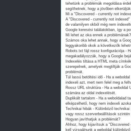
tehetünk a problémák megoldása érdek
segíthetnek, hogy a jövőben elkerüljük
Mi a "Discovered - currently not index
A "Discovered - currently not indexed"
de valamilyen okból még nem indexelt
Google keresési találatokban, így a pot
Mi lehet az oka ennek a problémának?
Számos oka lehet annak, hogy a Googl
leggyakoribb okok a következők lehet
Robots.txt fájl rossz konfigurációja - 
megakadályozzák, hogy a Google bejárj
Indexelés tiltása a HTML meta címkék
szerepelnek, amelyek megtiltják a Goo
problémát.
Túl lassú betöltési idő - Ha a weboldal
indexeli azt, mert nem felel meg a fe
Rossz URL struktúra - Ha a weboldal 
számára az oldal indexelését.
Duplikált tartalom - Ha a weboldalad t
elképzelhető, hogy nem indexeli azoka
Technikai hibák - Különböző technikai 
vagy rossz szerverbeállítások szintén
Hogyan javíthatjuk a problémát?
Ahhoz, hogy kijavítsuk a "Discovered 
kell vizsgálnunk a weboldal különböző b