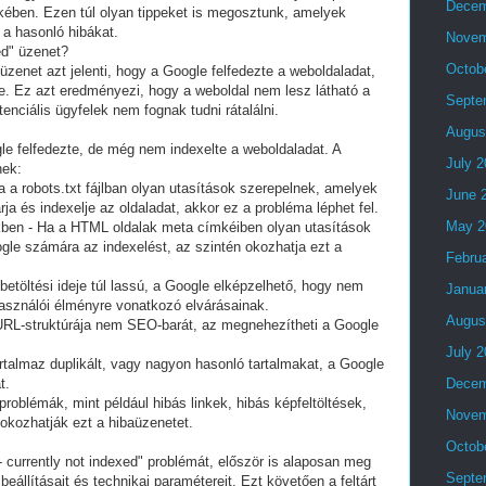
Decem
ében. Ezen túl olyan tippeket is megosztunk, amelyek
 a hasonló hibákat.
Novem
ed" üzenet?
Octob
 üzenet azt jelenti, hogy a Google felfedezte a weboldaladat,
e. Ez azt eredményezi, hogy a weboldal nem lesz látható a
Septe
enciális ügyfelek nem fognak tudni rátalálni.
Augus
e felfedezte, de még nem indexelte a weboldaladat. A
July 
nek:
Ha a robots.txt fájlban olyan utasítások szerepelnek, amelyek
June 
a és indexelje az oldaladat, akkor ez a probléma léphet fel.
May 2
ben - Ha a HTML oldalak meta címkéiben olyan utasítások
gle számára az indexelést, az szintén okozhatja ezt a
Febru
 betöltési ideje túl lassú, a Google elképzelhető, hogy nem
Janua
lhasználói élményre vonatkozó elvárásainak.
Augus
URL-struktúrája nem SEO-barát, az megnehezítheti a Google
July 
artalmaz duplikált, vagy nagyon hasonló tartalmakat, a Google
t.
Decem
problémák, mint például hibás linkek, hibás képfeltöltések,
Novem
 okozhatják ezt a hibaüzenetet.
Octob
- currently not indexed" problémát, először is alaposan meg
Septe
eállításait és technikai paramétereit. Ezt követően a feltárt