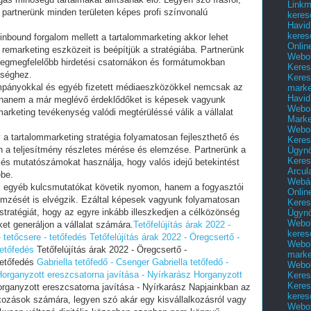
Linkm
, partnerünk minden területen képes profi színvonalú
keres
Havid
keres
inbound forgalom mellett a tartalommarketing akkor lehet
Onlin
remarketing eszközeit is beépítjük a stratégiába. Partnerünk
Webol
 legmegfelelőbb hirdetési csatornákon és formátumokban
Keres
nséghez.
Keres
ampányokkal és egyéb fizetett médiaeszközökkel nemcsak az
marke
Havid
ni, hanem a már meglévő érdeklődőket is képesek vagyunk
Webol
marketing tevékenység valódi megtérüléssé válik a vállalat
Marke
Webol
a tartalommarketing stratégia folyamatosan fejleszthető és
Keres
en a teljesítmény részletes mérése és elemzése. Partnerünk a
Ügyn
Keres
és mutatószámokat használja, hogy valós idejű betekintést
Arcul
ébe.
Webár
 egyéb kulcsmutatókat követik nyomon, hanem a fogyasztói
Onlin
emzését is elvégzik. Ezáltal képesek vagyunk folyamatosan
Keres
mstratégiát, hogy az egyre inkább illeszkedjen a célközönség
Ügyn
Webol
et generáljon a vállalat számára.
Tetőfelújítás árak 2022 -
keres
 tetőcsere - tetőfedés
Tetőfelújítás árak 2022 - Öregcsertő -
Webol
tetőfedés
Tetőfelújítás árak 2022 - Öregcsertő -
marke
tetőfedés
Gabriella tetőfedő - Csenger
Gabriella tetőfedő -
Webol
organyzott ereszcsatorna javítása - Nyírkarász
Horganyzott
Keres
Keres
rganyzott ereszcsatorna javítása - Nyírkarász Napjainkban az
keres
alkozások számára, legyen szó akár egy kisvállalkozásról vagy
Webol