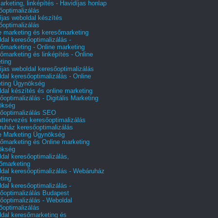
arketing, linképítés - Havidíjas honlap
őoptimalizálás
íjas weboldal készítés
őoptimalizálás
e marketing és keresőmarketing
dal keresőoptimalizálás -
őmarketing - Online marketing
őmarketing és linképítés - Online
ting
íjas weboldal keresőoptimalizálás
dal keresőoptimalizálás - Online
ting Ügynökség
dal készítés és online marketing
őoptimalizálás - Digitális Marketing
ökség
őoptimalizálás SEO
attervezés keresőoptimalizálás
uház keresőoptimalizálás
e Marketing Ügynökség
őmarketing és Online marketing
ökség
dal keresőoptimalizálás,
őmarketing
dal keresőoptimalizálás - Webáruház
ting
dal keresőoptimalizálás -
őoptimalizálás Budapest
őoptimalizálás - Weboldal
őoptimalizálás
dal keresőmarketing és