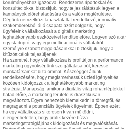
körülményekhez igazodva. Rendszeres riportokkal és
konzultációkkal biztosítjuk, hogy teljes rálátásuk legyen a
kampányok előrehaladására és a valós megtérülésre.
Cégünk nemzetközi tapasztalattal rendelkező, innovatív
szakemberekből álló csapata azért dolgozik, hogy
ügyfeleink vállalkozásait a digitális marketing
leghatékonyabb eszközeivel lendítse előre. Legyen szó akár
egy startupról vagy egy multinacionális vállalatról,
személyre szabott megoldásainkkal biztosítjuk, hogy a
kitűzött célok teljesüljenek.
Ha szeretné, hogy vállalkozása is profitáljon a performance
marketing ügynökségünk szolgáltatásaiból, keresse
munkatársainkat bizalommal. Készséggel állunk
rendelkezésére, hogy megismerhessük üzleti igényeit és
közösen kidolgozzuk a leghatékonyabb marketing
stratégiát.Manapság, amikor a digitális világ rohamléptekkel
halad előre, a marketing területe is drasztikusan
megváltozott. Egyre nehezebb kiemelkedni a tömegtől, és
megragadni a potenciális ügyfelek figyelmét. Éppen ezért,
ha egy vállalkozás sikeresen kíván működni,
elengedhetetlen, hogy profik kezére bízza
marketingstratégiájának kidolgozását és megvalósítását.