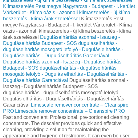
klímaszerelés - új klíma beszerelés - klíma árak szereléssel
Klímaszerelés Pest megye Nagytarcsa - Budapest - I. kerület
Várkerület - Klíma oázis - azonnali klímaszerelés - új klíma
beszerelés - klíma árak szereléssel
Klímaszerelés Pest
megye Nagytarcsa - Budapest - I. kerület Várkerület - Klíma
oázis - azonnali klímaszerelés - új klíma beszerelés - klíma
árak szereléssel
Duguláselhárítás azonnal - Isaszeg -
Duguláselhárítás Budapest - SOS duguláselhárítás -
duguláselhárítás mosogató lefolyó - Dugulás elhárítás -
Duguláselhárítás - Duguláselhárítás Garanciával
Duguláselhárítás azonnal - Isaszeg - Duguláselhárítás
Budapest - SOS duguláselhárítás - duguláselhárítás
mosogató lefolyó - Dugulás elhárítás - Duguláselhárítás -
Duguláselhárítás Garanciával
Duguláselhárítás azonnal -
Isaszeg - Duguláselhárítás Budapest - SOS
duguláselhárítás - duguláselhárítás mosogató lefolyó -
Dugulás elhárítás - Duguláselhárítás - Duguláselhárítás
Garanciával
Limescale remover concentrate – Cleanspire
PRO
Limescale remover concentrate – Cleanspire PRO
Fast and convenient. Professional, pre-portioned cleaning
concentrate. The descaler provides quick and effective
cleaning, providing a solution for maintaining the
appearance and hygiene of restrooms. It can even be used