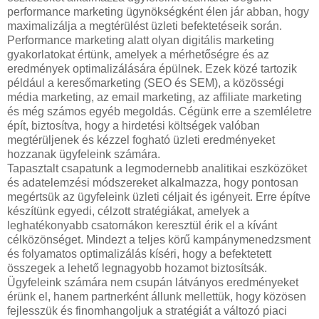
performance marketing ügynökségként élen jár abban, hogy
maximalizálja a megtérülést üzleti befektetéseik során.
Performance marketing alatt olyan digitális marketing
gyakorlatokat értünk, amelyek a mérhetőségre és az
eredmények optimalizálására épülnek. Ezek közé tartozik
például a keresőmarketing (SEO és SEM), a közösségi
média marketing, az email marketing, az affiliate marketing
és még számos egyéb megoldás. Cégünk erre a szemléletre
épít, biztosítva, hogy a hirdetési költségek valóban
megtérüljenek és kézzel fogható üzleti eredményeket
hozzanak ügyfeleink számára.
Tapasztalt csapatunk a legmodernebb analitikai eszközöket
és adatelemzési módszereket alkalmazza, hogy pontosan
megértsük az ügyfeleink üzleti céljait és igényeit. Erre építve
készítünk egyedi, célzott stratégiákat, amelyek a
leghatékonyabb csatornákon keresztül érik el a kívánt
célközönséget. Mindezt a teljes körű kampánymenedzsment
és folyamatos optimalizálás kíséri, hogy a befektetett
összegek a lehető legnagyobb hozamot biztosítsák.
Ügyfeleink számára nem csupán látványos eredményeket
érünk el, hanem partnerként állunk mellettük, hogy közösen
fejlesszük és finomhangoljuk a stratégiát a változó piaci