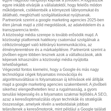
egyre nagyobb hangsúlyt kapnak a jövőben. A fogyasztók
egyre inkább elvárják a vállalatoktól, hogy felelős módon
működjenek, csökkentsék a környezeti lábnyomukat és
átlátható, megbízható szolgáltatásokat nyújtsanak.
Partnerünk szerint a google marketing agencies 2025-ben
élen járnak majd a zöld megoldások, az adatvédelem és a
transzparencia terén.
A közösségi média szerepe is tovább erősödik majd. A
közösségi platformok hatékony csatornául szolgálnak a
célközönséggel való kétirányú kommunikációra, az
élményteremtésre és a márkaépítésre. Partnerünk szerint a
jövőben egyre többen lesznek azok a vállalkozások, akik
képesek kihasználni a közösségi média nyújtotta
lehetőségeket.
Végezetül fontos kiemelni, hogy a Google és más nagy
technológiai cégek folyamatos innovációja és
algoritmusváltásai is folyamatosan új kihívások elé állítják
majd a google marketing agencies szakembereit. A jövőbeli
sikerhez elengedhetetlen lesz a rugalmasság, a gyors
tanulási képesség és a folyamatos szakmai fejlődés.A SEO,
azaz a keresőoptimalizálás olyan technikák és stratégiák
összessége, amelyek révén a weboldalak jobban
teljesítenek a keresőmotorok, mint például a Google találati