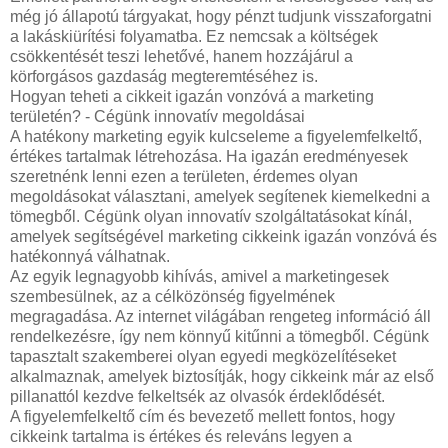
még jó állapotú tárgyakat, hogy pénzt tudjunk visszaforgatni
a lakáskiürítési folyamatba. Ez nemcsak a költségek
csökkentését teszi lehetővé, hanem hozzájárul a
körforgásos gazdaság megteremtéséhez is.
Hogyan teheti a cikkeit igazán vonzóvá a marketing
területén? - Cégünk innovatív megoldásai
A hatékony marketing egyik kulcseleme a figyelemfelkeltő,
értékes tartalmak létrehozása. Ha igazán eredményesek
szeretnénk lenni ezen a területen, érdemes olyan
megoldásokat választani, amelyek segítenek kiemelkedni a
tömegből. Cégünk olyan innovatív szolgáltatásokat kínál,
amelyek segítségével marketing cikkeink igazán vonzóvá és
hatékonnyá válhatnak.
Az egyik legnagyobb kihívás, amivel a marketingesek
szembesülnek, az a célközönség figyelmének
megragadása. Az internet világában rengeteg információ áll
rendelkezésre, így nem könnyű kitűnni a tömegből. Cégünk
tapasztalt szakemberei olyan egyedi megközelítéseket
alkalmaznak, amelyek biztosítják, hogy cikkeink már az első
pillanattól kezdve felkeltsék az olvasók érdeklődését.
A figyelemfelkeltő cím és bevezető mellett fontos, hogy
cikkeink tartalma is értékes és releváns legyen a