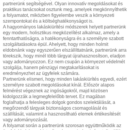
partnerünk segítségével. Olyan innovatív megoldásokat és
praktikus tanácsokat osztunk meg, amelyek megkönnyíthetik
a folyamatot, miközben figyelembe veszik a környezeti
szempontokat és a költséghatékonyságot is.
A hagyományos lakáskiürítési módszerek helyett partnerünk
egy modern, holisztikus megközelítést alkalmaz, amely a
fenntarthatóságra, a hatékonyságra és a személyre szabott
szolgáltatásokra épül. Ahelyett, hogy minden holmit
eldobnánk vagy egyszerűen elszállíttatnánk, partnerünk arra
törekszik, hogy minél több tárgyat újrahasznosítson, eladjon
vagy adományozzon. Ez nem csupán a környezet védelmét
szolgálja, hanem pénzügyi megtakarításokat is
eredményezhet az ügyfelek számára.
Partnerünk elismeri, hogy minden lakáskiürítés egyedi, ezért
személyre szabott megoldásokat kínál. Először alapos
felmérést végeznek az ingóságokról, majd közösen
kidolgozzák a legmegfelelőbb tervet. Ez magában
foglalhatja a felesleges dolgok gondos szelektálását, a
megőrzendő tárgyak biztonságos csomagolását és
szállítását, valamint a hasznosítható elemek értékesítését
vagy adományozását.
A folyamat során a partnerünk szorosan együttműködik az