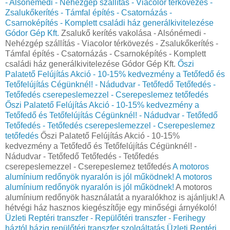
- Alsónémedi - Nehézgép szállítás - Viacolor térkövezés -
Zsalukőkerítés - Támfal építés - Csatornázás -
Csarnoképítés - Komplett családi ház generálkivitelezése
Gódor Gép Kft.
Zsalukő kerítés vakolása - Alsónémedi -
Nehézgép szállítás - Viacolor térkövezés - Zsalukőkerítés -
Támfal építés - Csatornázás - Csarnoképítés - Komplett
családi ház generálkivitelezése Gódor Gép Kft.
Őszi
Palatető Felújítás Akció - 10-15% kedvezmény a Tetőfedő és
Tetőfelújítás Cégünknél! - Nádudvar - Tetőfedő Tetőfedés -
Tetőfedés cserepeslemezzel - Cserepeslemez tetőfedés
Őszi Palatető Felújítás Akció - 10-15% kedvezmény a
Tetőfedő és Tetőfelújítás Cégünknél! - Nádudvar - Tetőfedő
Tetőfedés - Tetőfedés cserepeslemezzel - Cserepeslemez
tetőfedés
Őszi Palatető Felújítás Akció - 10-15%
kedvezmény a Tetőfedő és Tetőfelújítás Cégünknél! -
Nádudvar - Tetőfedő Tetőfedés - Tetőfedés
cserepeslemezzel - Cserepeslemez tetőfedés
A motoros
alumínium redőnyök nyaralón is jól működnek!
A motoros
alumínium redőnyök nyaralón is jól működnek!
A motoros
alumínium redőnyök használatát a nyaralókhoz is ajánljuk! A
hétvégi ház hasznos kiegészítője egy minőségi árnyékoló!
Üzleti Reptéri transzfer - Repülőtéri transzfer - Ferihegy
háztól házig repülőtéri transzfer szolgáltatás
Üzleti Reptéri