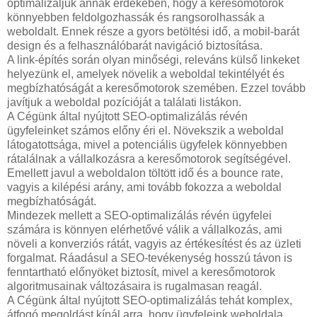
optimalizáljuk annak érdekében, hogy a keresőmotorok
könnyebben feldolgozhassák és rangsorolhassák a
weboldalt. Ennek része a gyors betöltési idő, a mobil-barát
design és a felhasználóbarát navigáció biztosítása.
A link-építés során olyan minőségi, releváns külső linkeket
helyezünk el, amelyek növelik a weboldal tekintélyét és
megbízhatóságát a keresőmotorok szemében. Ezzel tovább
javítjuk a weboldal pozícióját a találati listákon.
A Cégünk által nyújtott SEO-optimalizálás révén
ügyfeleinket számos előny éri el. Növekszik a weboldal
látogatottsága, mivel a potenciális ügyfelek könnyebben
rátalálnak a vállalkozásra a keresőmotorok segítségével.
Emellett javul a weboldalon töltött idő és a bounce rate,
vagyis a kilépési arány, ami tovább fokozza a weboldal
megbízhatóságát.
Mindezek mellett a SEO-optimalizálás révén ügyfelei
számára is könnyen elérhetővé válik a vállalkozás, ami
növeli a konverziós rátát, vagyis az értékesítést és az üzleti
forgalmat. Ráadásul a SEO-tevékenység hosszú távon is
fenntartható előnyöket biztosít, mivel a keresőmotorok
algoritmusainak változásaira is rugalmasan reagál.
A Cégünk által nyújtott SEO-optimalizálás tehát komplex,
átfogó megoldást kínál arra, hogy ügyfeleink weboldala