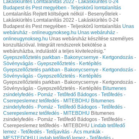
Lakáskiürítés Lomtalanítás‎ 2022 - Lakáskiürítés 0-24
Budapest és Pest megyében‎ - Teljeskörű lomtalanítás
Lomtalanítás Rejtett költségek nélkül - Besenyőtelek -
Lakáskiürítés Lomtalanítás‎ 2022 - Lakáskiürítés 0-24
Budapest és Pest megyében‎ - Teljeskörű lomtalanítás
Unas
webáruház - onlineugynokseg.hu
Unas webáruház -
onlineugynokseg.hu
Unas webáruház készítése személyes
konzultációval. Integrált rendszerek bekötése a
webáruházba, indulástól a teljes kivitelezésig."
Gyepszellőztetés parkban - Bakonycsernye - Kertgondozás -
Sövényvágás - Gyepszellőztetés - Kertépítés
Gyepszellőztetés parkban - Bakonycsernye - Kertgondozás -
Sövényvágás - Gyepszellőztetés - Kertépítés
Gyepszellőztetés parkban - Bakonycsernye - Kertgondozás -
Sövényvágás - Gyepszellőztetés - Kertépítés
Bitumenes
zsindelyfedés - Pomáz - Tetőfedő Bádogos - Tetőfedés -
Cserepeslemez tetőfedés - MITEBDHU
Bitumenes
zsindelyfedés - Pomáz - Tetőfedő Bádogos - Tetőfedés -
Cserepeslemez tetőfedés - MITEBDHU
Bitumenes
zsindelyfedés - Pomáz - Tetőfedő Bádogos - Tetőfedés -
Cserepeslemez tetőfedés - MITEBDHU
Lindab tetőfedő
lemez - Tetőfedés - Tetőjavítás - Ács munkák -
MESTEDOHU
Lindab tetőfedő lemez - Tetőfedés -