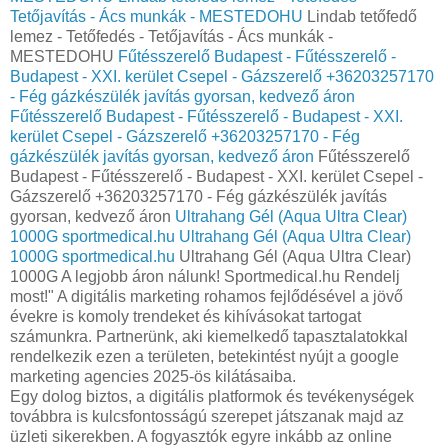
Tetőjavítás - Ács munkák - MESTEDOHU
Lindab tetőfedő
lemez - Tetőfedés - Tetőjavítás - Ács munkák -
MESTEDOHU
Fűtésszerelő Budapest - Fűtésszerelő -
Budapest - XXI. kerület Csepel - Gázszerelő +36203257170
- Fég gázkészülék javítás gyorsan, kedvező áron
Fűtésszerelő Budapest - Fűtésszerelő - Budapest - XXI.
kerület Csepel - Gázszerelő +36203257170 - Fég
gázkészülék javítás gyorsan, kedvező áron
Fűtésszerelő
Budapest - Fűtésszerelő - Budapest - XXI. kerület Csepel -
Gázszerelő +36203257170 - Fég gázkészülék javítás
gyorsan, kedvező áron
Ultrahang Gél (Aqua Ultra Clear)
1000G sportmedical.hu
Ultrahang Gél (Aqua Ultra Clear)
1000G sportmedical.hu
Ultrahang Gél (Aqua Ultra Clear)
1000G A legjobb áron nálunk! Sportmedical.hu Rendelj
most!" A digitális marketing rohamos fejlődésével a jövő
évekre is komoly trendeket és kihívásokat tartogat
számunkra. Partnerünk, aki kiemelkedő tapasztalatokkal
rendelkezik ezen a területen, betekintést nyújt a google
marketing agencies 2025-ös kilátásaiba.
Egy dolog biztos, a digitális platformok és tevékenységek
továbbra is kulcsfontosságú szerepet játszanak majd az
üzleti sikerekben. A fogyasztók egyre inkább az online