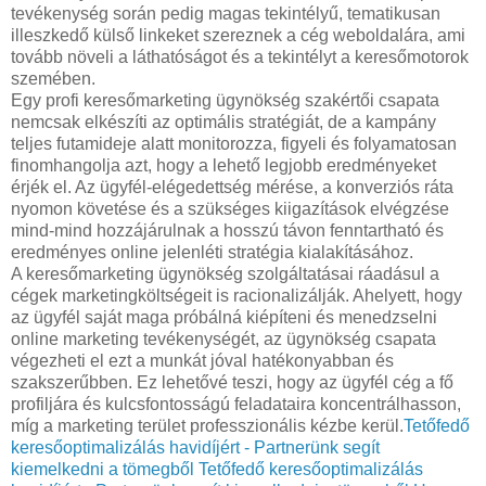
tevékenység során pedig magas tekintélyű, tematikusan
illeszkedő külső linkeket szereznek a cég weboldalára, ami
tovább növeli a láthatóságot és a tekintélyt a keresőmotorok
szemében.
Egy profi keresőmarketing ügynökség szakértői csapata
nemcsak elkészíti az optimális stratégiát, de a kampány
teljes futamideje alatt monitorozza, figyeli és folyamatosan
finomhangolja azt, hogy a lehető legjobb eredményeket
érjék el. Az ügyfél-elégedettség mérése, a konverziós ráta
nyomon követése és a szükséges kiigazítások elvégzése
mind-mind hozzájárulnak a hosszú távon fenntartható és
eredményes online jelenléti stratégia kialakításához.
A keresőmarketing ügynökség szolgáltatásai ráadásul a
cégek marketingköltségeit is racionalizálják. Ahelyett, hogy
az ügyfél saját maga próbálná kiépíteni és menedzselni
online marketing tevékenységét, az ügynökség csapata
végezheti el ezt a munkát jóval hatékonyabban és
szakszerűbben. Ez lehetővé teszi, hogy az ügyfél cég a fő
profiljára és kulcsfontosságú feladataira koncentrálhasson,
míg a marketing terület professzionális kézbe kerül.
Tetőfedő
keresőoptimalizálás havidíjért - Partnerünk segít
kiemelkedni a tömegből
Tetőfedő keresőoptimalizálás