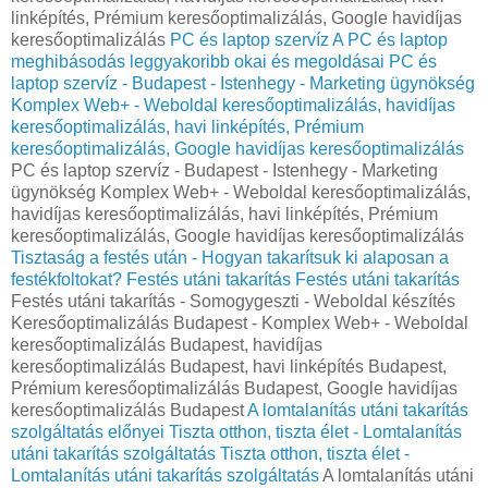
linképítés, Prémium keresőoptimalizálás, Google havidíjas
keresőoptimalizálás
PC és laptop szervíz
A PC és laptop
meghibásodás leggyakoribb okai és megoldásai
PC és
laptop szervíz - Budapest - Istenhegy - Marketing ügynökség
Komplex Web+ - Weboldal keresőoptimalizálás, havidíjas
keresőoptimalizálás, havi linképítés, Prémium
keresőoptimalizálás, Google havidíjas keresőoptimalizálás
PC és laptop szervíz - Budapest - Istenhegy - Marketing
ügynökség Komplex Web+ - Weboldal keresőoptimalizálás,
havidíjas keresőoptimalizálás, havi linképítés, Prémium
keresőoptimalizálás, Google havidíjas keresőoptimalizálás
Tisztaság a festés után - Hogyan takarítsuk ki alaposan a
festékfoltokat?
Festés utáni takarítás
Festés utáni takarítás
Festés utáni takarítás - Somogygeszti - Weboldal készítés
Keresőoptimalizálás Budapest - Komplex Web+ - Weboldal
keresőoptimalizálás Budapest, havidíjas
keresőoptimalizálás Budapest, havi linképítés Budapest,
Prémium keresőoptimalizálás Budapest, Google havidíjas
keresőoptimalizálás Budapest
A lomtalanítás utáni takarítás
szolgáltatás előnyei
Tiszta otthon, tiszta élet - Lomtalanítás
utáni takarítás szolgáltatás
Tiszta otthon, tiszta élet -
Lomtalanítás utáni takarítás szolgáltatás
A lomtalanítás utáni