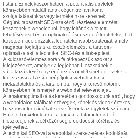
listáin. Ennek köszönhetően a potenciális ügyfelek
könnyebben rátalálhatnak cégünkre, amikor a
szolgáltatásainkra vagy termékeinkre keresnek.
Cégünk tapasztalt SEO-szakértői részletes elemzést
készítenek a weboldalról, hogy feltárják a rejtett
lehetőségeket és az optimalizálásra szoruló területeket. Ezt
követően kidolgozzák a leghatékonyabb stratégiát, amely
magában foglalja a kulcsszó-elemzést, a tartalom-
optimalizálást, a technikai SEO-t és a link-építést.
A kulcsszó-elemzés során feltérképezzük azokat a
kifejezéseket, amelyek a legjobban illeszkednek a
vállalkozás tevékenységéhez és ügyfélköréhez. Ezeket a
kulcsszavakat aztán beépítjük a weboldalba, a
metaadatokba és a tartalomba, hogy a keresőmotorok
könnyebben felismerjék a weboldal relevanciáját.
A tartalomoptimalizálás keretében gondoskodunk arról, hogy
a weboldalon található szövegek, képek és videók értékes,
hasznos információkat közvetítsenek az ügyfelek számára.
Emellett ügyelünk arra is, hogy a tartalomelemek jól
illeszkedjenek a célközönség érdeklődési köréhez és
igényeihez.
A technikai SEO-val a weboldal szerkezetét és kódolását