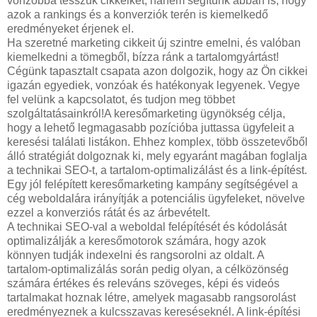
vonzóbbá tesszük cikkeiket, hanem segítünk abban is, hogy
azok a rankings és a konverziók terén is kiemelkedő
eredményeket érjenek el.
Ha szeretné marketing cikkeit új szintre emelni, és valóban
kiemelkedni a tömegből, bízza ránk a tartalomgyártást!
Cégünk tapasztalt csapata azon dolgozik, hogy az Ön cikkei
igazán egyediek, vonzóak és hatékonyak legyenek. Vegye
fel velünk a kapcsolatot, és tudjon meg többet
szolgáltatásainkról!A keresőmarketing ügynökség célja,
hogy a lehető legmagasabb pozícióba juttassa ügyfeleit a
keresési találati listákon. Ehhez komplex, több összetevőből
álló stratégiát dolgoznak ki, mely egyaránt magában foglalja
a technikai SEO-t, a tartalom-optimalizálást és a link-építést.
Egy jól felépített keresőmarketing kampány segítségével a
cég weboldalára irányítják a potenciális ügyfeleket, növelve
ezzel a konverziós rátát és az árbevételt.
A technikai SEO-val a weboldal felépítését és kódolását
optimalizálják a keresőmotorok számára, hogy azok
könnyen tudják indexelni és rangsorolni az oldalt. A
tartalom-optimalizálás során pedig olyan, a célközönség
számára értékes és releváns szöveges, képi és videós
tartalmakat hoznak létre, amelyek magasabb rangsorolást
eredményeznek a kulcsszavas kereséseknél. A link-építési