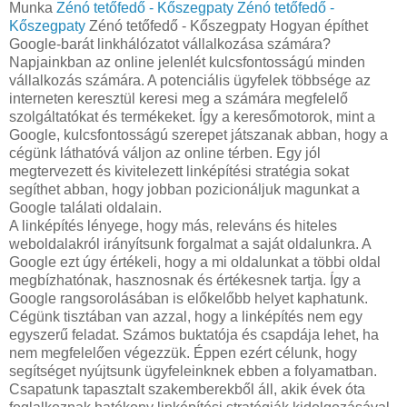
Munka
Zénó tetőfedő - Kőszegpaty
Zénó tetőfedő -
Kőszegpaty
Zénó tetőfedő - Kőszegpaty Hogyan építhet
Google-barát linkhálózatot vállalkozása számára?
Napjainkban az online jelenlét kulcsfontosságú minden
vállalkozás számára. A potenciális ügyfelek többsége az
interneten keresztül keresi meg a számára megfelelő
szolgáltatókat és termékeket. Így a keresőmotorok, mint a
Google, kulcsfontosságú szerepet játszanak abban, hogy a
cégünk láthatóvá váljon az online térben. Egy jól
megtervezett és kivitelezett linképítési stratégia sokat
segíthet abban, hogy jobban pozicionáljuk magunkat a
Google találati oldalain.
A linképítés lényege, hogy más, releváns és hiteles
weboldalakról irányítsunk forgalmat a saját oldalunkra. A
Google ezt úgy értékeli, hogy a mi oldalunkat a többi oldal
megbízhatónak, hasznosnak és értékesnek tartja. Így a
Google rangsorolásában is előkelőbb helyet kaphatunk.
Cégünk tisztában van azzal, hogy a linképítés nem egy
egyszerű feladat. Számos buktatója és csapdája lehet, ha
nem megfelelően végezzük. Éppen ezért célunk, hogy
segítséget nyújtsunk ügyfeleinknek ebben a folyamatban.
Csapatunk tapasztalt szakemberekből áll, akik évek óta