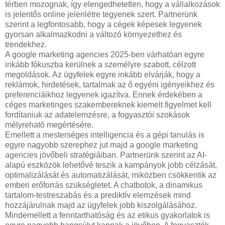
térben mozognak, így elengedhetetlen, hogy a vállalkozások
is jelentős online jelenlétre tegyenek szert. Partnerünk
szerint a legfontosabb, hogy a cégek képesek legyenek
gyorsan alkalmazkodni a változó környezethez és
trendekhez.
A google marketing agencies 2025-ben várhatóan egyre
inkább fókuszba kerülnek a személyre szabott, célzott
megoldások. Az ügyfelek egyre inkább elvárják, hogy a
reklámok, hirdetések, tartalmak az ő egyéni igényeikhez és
preferenciáikhoz legyenek igazítva. Ennek érdekében a
céges marketinges szakembereknek kiemelt figyelmet kell
fordítaniuk az adatelemzésre, a fogyasztói szokások
mélyreható megértésére.
Emellett a mesterséges intelligencia és a gépi tanulás is
egyre nagyobb szerephez jut majd a google marketing
agencies jövőbeli stratégiáiban. Partnerünk szerint az AI-
alapú eszközök lehetővé teszik a kampányok jobb célzását,
optimalizálását és automatizálását, miközben csökkentik az
emberi erőforrás szükségletet. A chatbotok, a dinamikus
tartalom-testreszabás és a prediktív elemzések mind
hozzájárulnak majd az ügyfelek jobb kiszolgálásához.
Mindemellett a fenntarthatóság és az etikus gyakorlatok is