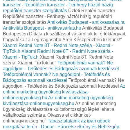
transzfer - Repülőtéri transzfer - Ferihegy háztól házig
repülőtéri transzfer szolgáltatás
Üzleti Reptéri transzfer -
Repülőtéri transzfer - Ferihegy háztól házig repülőtéri
transzfer szolgáltatás
Antikvitás Budapest - antikvasarlas.hu
Antikvitás Budapest - antikvasarlas.hu
Antikvitás Budapest
Budapesten Díjtalan kiszállással vásároljuk fel értéktárgyait,
hagyatékait a Legmagasabb Áron Készpénzben fizetünk!"
Xiaomi Redmi Note 8T - Redmi Note széria - Xiaomi -
TipTok.h
Xiaomi Redmi Note 8T - Redmi Note széria -
Xiaomi - TipTok.h
Xiaomi Redmi Note 8T, Redmi Note
széria, Xiaomi, TipTok.hu"
Tetőproblémái vannak? Ne
aggódjon! - Tetőfedés és Bádogozás azonnali kezdéssel
Tetőproblémái vannak? Ne aggódjon! - Tetőfedés és
Bádogozás azonnali kezdéssel
Tetőproblémái vannak? Ne
aggódjon! - Tetőfedés és Bádogozás azonnali kezdéssel
Az
online marketing ügynökség kiválasztása-
onlioneugynokseg.hu
Az online marketing ügynökség
kiválasztása-onlioneugynokseg.hu
Az online marketing
ügynökség kiválasztása kulcsfontosságú lépés lehet a
vállalkozás számára. Olvassa el cikkünket-
onlineugynokseg.hu"
Tapasztalataink az ipari gépek
mozgatása terén - Dudar - Páncélszekrény és Nehézgép