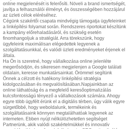
online megjelenését is felerősíti. Növeli a brand ismertségét,
javítja a felhasználói élményt, és összességében hozzájárul
az üzleti célok eléréséhez.
Cégünk szakértői csapata mindvégig támogatja ügyfeleinket
a linképítési folyamat során. Rendszeres riportokat készítünk
a kampány előrehaladásáról, és szükség esetén
finomhangoljuk a stratégiát. Arra törekszünk, hogy
ügyfeleink maximálisan elégedettek legyenek a
szolgáltatásunkkal, és valódi üzleti eredményeket érjenek el
általa.
Ha Ön is szeretné, hogy vállalkozása online jelenléte
megerősödjön, és sikeresen megjelenjen a Google találati
oldalain, keresse munkatársainkat. Örömmel segítünk
Önnek a célzott és hatékony linképítési stratégia
kidolgozásában és megvalósításában.Napjainkban az
online láthatóság és a megfelelő keresőoptimalizálás
kulcsfontosságú tényező a vállalkozások számára. Ahogy
egyre több ügyfélt érünk el a digitális térben, úgy válik egyre
sürgetőbbé, hogy weboldalunk, termékeink és
szolgáltatásaink könnyen megtalálhatóak legyenek az
interneten. Ebben nyújt nélkülözhetetlen segítséget
Partnerünk, akik valódi szakértelmükkel és innovatív