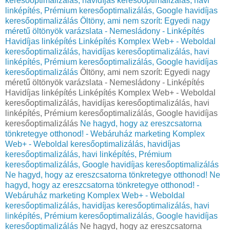
keresőoptimalizálás, havidíjas keresőoptimalizálás, havi
linképítés, Prémium keresőoptimalizálás, Google havidíjas
keresőoptimalizálás
Öltöny, ami nem szorít: Egyedi nagy
méretű öltönyök varázslata - Nemesládony - Linképítés
Havidíjas linképítés Linképítés Komplex Web+ - Weboldal
keresőoptimalizálás, havidíjas keresőoptimalizálás, havi
linképítés, Prémium keresőoptimalizálás, Google havidíjas
keresőoptimalizálás
Öltöny, ami nem szorít: Egyedi nagy
méretű öltönyök varázslata - Nemesládony - Linképítés
Havidíjas linképítés Linképítés Komplex Web+ - Weboldal
keresőoptimalizálás, havidíjas keresőoptimalizálás, havi
linképítés, Prémium keresőoptimalizálás, Google havidíjas
keresőoptimalizálás
Ne hagyd, hogy az ereszcsatorna
tönkretegye otthonod! - Webáruház marketing Komplex
Web+ - Weboldal keresőoptimalizálás, havidíjas
keresőoptimalizálás, havi linképítés, Prémium
keresőoptimalizálás, Google havidíjas keresőoptimalizálás
Ne hagyd, hogy az ereszcsatorna tönkretegye otthonod!
Ne
hagyd, hogy az ereszcsatorna tönkretegye otthonod! -
Webáruház marketing Komplex Web+ - Weboldal
keresőoptimalizálás, havidíjas keresőoptimalizálás, havi
linképítés, Prémium keresőoptimalizálás, Google havidíjas
keresőoptimalizálás
Ne hagyd, hogy az ereszcsatorna