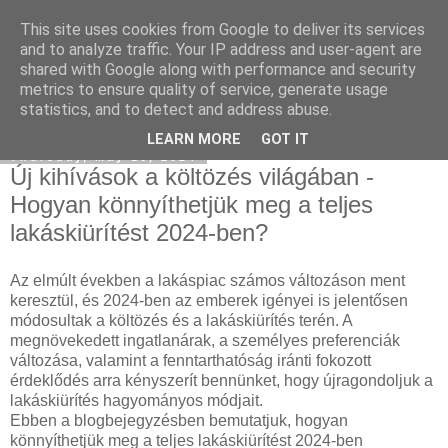
This site uses cookies from Google to deliver its services
Mercedes külföldről
and to analyze traffic. Your IP address and user-agent are
shared with Google along with performance and security
metrics to ensure quality of service, generate usage
statistics, and to detect and address abuse.
▼
LEARN MORE
GOT IT
Thursday, May 16, 2024
Új kihívások a költözés világában -
Hogyan könnyíthetjük meg a teljes
lakáskiürítést 2024-ben?
Az elmúlt években a lakáspiac számos változáson ment
keresztül, és 2024-ben az emberek igényei is jelentősen
módosultak a költözés és a lakáskiürítés terén. A
megnövekedett ingatlanárak, a személyes preferenciák
változása, valamint a fenntarthatóság iránti fokozott
érdeklődés arra kényszerít bennünket, hogy újragondoljuk a
lakáskiürítés hagyományos módjait.
Ebben a blogbejegyzésben bemutatjuk, hogyan
könnyíthetjük meg a teljes lakáskiürítést 2024-ben