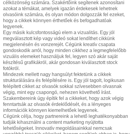
célközönség számára. Szakértőink segítenek azonosítani
azokat a témákat, amelyek igazán érdekesek lehetnek
olvasóink számára, és olyan módon dolgozzák fel ezeket,
hogy a cikkek könnyen érthetőek és befogadhatóak
legyenek.
Egy másik kulcsfontosságú elem a vizualitás. Egy jól
megválasztott kép vagy videó sokat lendíthet cikkünk
megjelenésén és vonzerejét. Cégünk kreatív csapata
gondoskodik arról, hogy minden cikkhez a legmegfelelőbb
vizuális elemeket használjuk fel, legyen szó akár saját
készítésű grafikákról, akár gondosan kiválasztott stock
fotókról.
Mindezek mellett nagy hangsúlyt fektetünk a cikkek
strukturálására és felépítésére is. Egy jól tagolt, logikusan
felépített cikket az olvasók sokkal szívesebben olvasnak
végig, mint egy csapongó, nehezen követhető írást.
Szakembereink úgy építik fel a cikkeket, hogy azok végig
fenntartsák az olvasók érdeklődését, és a lényeges
információk könnyen kiemelhetőek legyenek.
Cégünk célja, hogy partnereink a lehető leghatékonyabban
tudják kihasználni a content marketing nyújtotta
lehetőségeket. Innovatív megoldásainkkal nemcsak