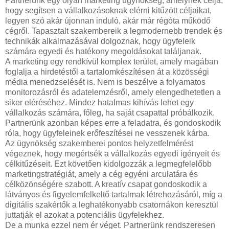
Partnerünk egy olyan marketing ügynökség, amelynek célja,
hogy segítsen a vállalkozásoknak elérni kitűzött céljaikat,
legyen szó akár újonnan induló, akár már régóta működő
cégről. Tapasztalt szakembereik a legmodernebb trendek és
technikák alkalmazásával dolgoznak, hogy ügyfeleik
számára egyedi és hatékony megoldásokat találjanak.
A marketing egy rendkívül komplex terület, amely magában
foglalja a hirdetéstől a tartalomkészítésen át a közösségi
média menedzselését is. Nem is beszélve a folyamatos
monitorozásról és adatelemzésről, amely elengedhetetlen a
siker eléréséhez. Mindez hatalmas kihívás lehet egy
vállalkozás számára, főleg, ha saját csapattal próbálkozik.
Partnerünk azonban képes erre a feladatra, és gondoskodik
róla, hogy ügyfeleinek erőfeszítései ne vesszenek kárba.
Az ügynökség szakemberei pontos helyzetfelmérést
végeznek, hogy megértsék a vállalkozás egyedi igényeit és
célkitűzéseit. Ezt követően kidolgozzák a legmegfelelőbb
marketingstratégiát, amely a cég egyéni arculatára és
célközönségére szabott. A kreatív csapat gondoskodik a
látványos és figyelemfelkeltő tartalmak létrehozásáról, míg a
digitális szakértők a leghatékonyabb csatornákon keresztül
juttatják el azokat a potenciális ügyfelekhez.
De a munka ezzel nem ér véget. Partnerünk rendszeresen