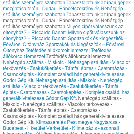
szállítás személyre szabottan
Tapasztalataink az ipari gépek
mozgatása terén - Dudar - Páncélszekrény és Nehézgép
szállítás személyre szabottan
Tapasztalataink az ipari gépek
mozgatása terén - Dudar - Páncélszekrény és Nehézgép
szállítás személyre szabottan
Milyen cipőt válasszunk az
öltönyhöz? – Riccardo Banatti
Milyen cipőt válasszunk az
öltönyhöz? – Riccardo Banatti
Sportzakók és kiegészítők –
Fővárosi Öltönyház
Sportzakók és kiegészítők – Fővárosi
Öltönyház
Tetőfedés állókorcolt lemezzel
Tetőfedés
állókorcolt lemezzel
Tetőfedés állókorcolt lemezzel
Nehézgép szállítás - Miskolc - Nehézgép szállítás - Viacolor
térkövezés - Zsalukőkerítés - Támfal építés - Csatornázás -
Csarnoképítés - Komplett családi ház generálkivitelezése
Gódor Gép Kft.
Nehézgép szállítás - Miskolc - Nehézgép
szállítás - Viacolor térkövezés - Zsalukőkerítés - Támfal
építés - Csatornázás - Csarnoképítés - Komplett családi ház
generálkivitelezése Gódor Gép Kft.
Nehézgép szállítás -
Miskolc - Nehézgép szállítás - Viacolor térkövezés -
Zsalukőkerítés - Támfal építés - Csatornázás -
Csarnoképítés - Komplett családi ház generálkivitelezése
Gódor Gép Kft.
Klímaszerelés Pest megye Nagytarcsa -
Budapest - I. kerület Várkerület - Klíma oázis - azonnali