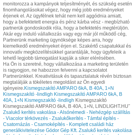
monitorozza a kampányok teljesítményét, és szükség esetén
finomhangolásokat végez, hogy még jobb eredményeket
érjenek el. Az ügyfélnek tehát nem kell aggódnia amiatt,
hogy a befektetett energia és pénz kárba vész - megbízható
partnerük gondoskodik róla, hogy a befektetés megtérüljön.
Akár egy induló vállalkozás vagy egy már jól működő cég,
Partnerünk marketing ügynöksége képes arra, hogy
kiemelkedő eredményeket érjen el. Szakértő csapatukkal és
innovatív megközelítésükkel garantálják, hogy ügyfeleik a
lehető legjobb támogatást kapják a siker elérésében.
Ha Ön is szeretné, hogy vállalkozása a marketing területén
is ragyogjon, ne habozzon felvenni a kapcsolatot
Partnerünkkel. Kreativitásuk és tapasztalatuk révén biztosan
megtalálják a tökéletes megoldást az Ön egyedi
igényeire.
Kismegszakító AMPARO 6kA, B 40A, 1+N
Kismegszakító -lindligh
Kismegszakító AMPARO 6kA, B
40A, 1+N Kismegszakító -lindligh
Kismegszakító
Kismegszakító AMPARO 6kA, B 40A, 1+N, LINDLIGHT.HU"
Zsalukő kerítés vakolása - Alsónémedi - Nehézgép szállítás
- Viacolor térkövezés - Zsalukőkerítés - Támfal építés -
Csatornázás - Csarnoképítés - Komplett családi ház
generálkivitelezése Gódor Gép Kft.
Zsalukő kerítés vakolása