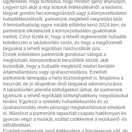
ügyfelekkel, hogy biztosítsa, hogy minden igény teljesüljön.
Legyen szó akár a régi bútorok értékesítéséről, a kedvenc
tárgyak gondos becsomagolásáról vagy a környezettudatos
hulladékkezelésről, partnerünk megfelelő megoldást talál.
A fenntarthatóság egyre inkább előtérbe kerül 2024-ben, és
partnerünk elkötelezett a környezettudatos gyakorlatok
mellett. Célul tűzték ki, hogy a lehető legkevesebb hulladék
keletkezzen a lakáskiürítés során, és hogy a megőrzendő
tárgyakat a lehető legjobban hasznosítsák újra.
Ennek érdekében partnerünk gondosan válogat a
megbízható, környezetbarát beszállítók között, akik
biztosítják, hogy a hulladék megfelelő módon kerüljön
ártalmatlanításra vagy újrahasznosításra. Emellett
partnerünk támogatja a helyi közösségeket is, felajánlva a
használt, de jó állapotban lévő tárgyakat adományozásra.
A lakáskiürítés jelentős költségekkel járhat, de partnerünk
igyekszik a lehető leginkább költséghatékony megoldásokat
kínálni. Egyrészt a szelektív hulladékkezelés és az
újrahasznosítás révén pénzügyi megtakarításokat érhetünk
el. Másrészt a partnerünk tapasztalt csapata hatékonyan és
gyorsan végzi a munkát, ezáltal csökkentve a munkaerő- és
időráfordítást.
Emellett partnerünk segít értékesíteni a feleslegessé vált, de