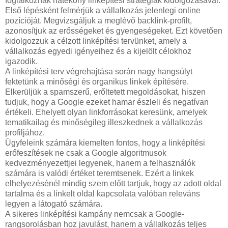
foglalkoznak hatékony linképítési stratégiák kidolgozásával.
Első lépésként felmérjük a vállalkozás jelenlegi online
pozícióját. Megvizsgáljuk a meglévő backlink-profilt,
azonosítjuk az erősségeket és gyengeségeket. Ezt követően
kidolgozzuk a célzott linképítési tervünket, amely a
vállalkozás egyedi igényeihez és a kijelölt célokhoz
igazodik.
A linképítési terv végrehajtása során nagy hangsúlyt
fektetünk a minőségi és organikus linkek építésére.
Elkerüljük a spamszerű, erőltetett megoldásokat, hiszen
tudjuk, hogy a Google ezeket hamar észleli és negatívan
értékeli. Ehelyett olyan linkforrásokat keresünk, amelyek
tematikailag és minőségileg illeszkednek a vállalkozás
profiljához.
Ügyfeleink számára kiemelten fontos, hogy a linképítési
erőfeszítések ne csak a Google algoritmusok
kedvezményezettjei legyenek, hanem a felhasználók
számára is valódi értéket teremtsenek. Ezért a linkek
elhelyezésénél mindig szem előtt tartjuk, hogy az adott oldal
tartalma és a linkelt oldal kapcsolata valóban releváns
legyen a látogató számára.
A sikeres linképítési kampány nemcsak a Google-
rangsorolásban hoz javulást, hanem a vállalkozás teljes