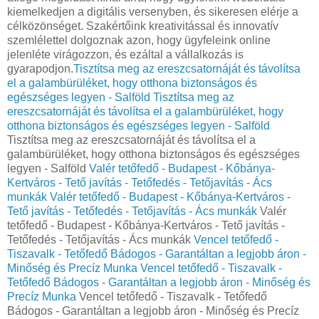
kiemelkedjen a digitális versenyben, és sikeresen elérje a
célközönséget. Szakértőink kreativitással és innovatív
szemlélettel dolgoznak azon, hogy ügyfeleink online
jelenléte virágozzon, és ezáltal a vállalkozás is
gyarapodjon.
Tisztítsa meg az ereszcsatornáját és távolítsa
el a galambürüléket, hogy otthona biztonságos és
egészséges legyen - Salföld
Tisztítsa meg az
ereszcsatornáját és távolítsa el a galambürüléket, hogy
otthona biztonságos és egészséges legyen - Salföld
Tisztítsa meg az ereszcsatornáját és távolítsa el a
galambürüléket, hogy otthona biztonságos és egészséges
legyen - Salföld
Valér tetőfedő - Budapest - Kőbánya-
Kertváros - Tető javítás - Tetőfedés - Tetőjavítás - Ács
munkák
Valér tetőfedő - Budapest - Kőbánya-Kertváros -
Tető javítás - Tetőfedés - Tetőjavítás - Ács munkák
Valér
tetőfedő - Budapest - Kőbánya-Kertváros - Tető javítás -
Tetőfedés - Tetőjavítás - Ács munkák
Vencel tetőfedő -
Tiszavalk - Tetőfedő Bádogos - Garantáltan a legjobb áron -
Minőség és Precíz Munka
Vencel tetőfedő - Tiszavalk -
Tetőfedő Bádogos - Garantáltan a legjobb áron - Minőség és
Precíz Munka
Vencel tetőfedő - Tiszavalk - Tetőfedő
Bádogos - Garantáltan a legjobb áron - Minőség és Precíz