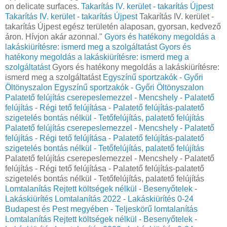
on delicate surfaces.
Takarítás IV. kerület - takarítás Újpest
Takarítás IV. kerület - takarítás Újpest
Takarítás IV. kerület -
takarítás Újpest egész területén alaposan, gyorsan, kedvező
áron. Hívjon akár azonnal."
Gyors és hatékony megoldás a
lakáskiürítésre: ismerd meg a szolgáltatást
Gyors és
hatékony megoldás a lakáskiürítésre: ismerd meg a
szolgáltatást
Gyors és hatékony megoldás a lakáskiürítésre:
ismerd meg a szolgáltatást
Egyszínű sportzakók - Győri
Öltönyszalon
Egyszínű sportzakók - Győri Öltönyszalon
Palatető felújítás cserepeslemezzel - Mencshely - Palatető
felújítás - Régi tető felújítása - Palatető felújítás-palatető
szigetelés bontás nélkül - Tetőfelújítás, palatető felújítás
Palatető felújítás cserepeslemezzel - Mencshely - Palatető
felújítás - Régi tető felújítása - Palatető felújítás-palatető
szigetelés bontás nélkül - Tetőfelújítás, palatető felújítás
Palatető felújítás cserepeslemezzel - Mencshely - Palatető
felújítás - Régi tető felújítása - Palatető felújítás-palatető
szigetelés bontás nélkül - Tetőfelújítás, palatető felújítás
Lomtalanítás Rejtett költségek nélkül - Besenyőtelek -
Lakáskiürítés Lomtalanítás‎ 2022 - Lakáskiürítés 0-24
Budapest és Pest megyében‎ - Teljeskörű lomtalanítás
Lomtalanítás Rejtett költségek nélkül - Besenyőtelek -