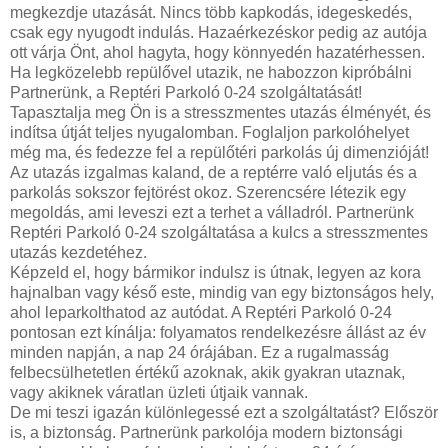
megkezdje utazását. Nincs több kapkodás, idegeskedés,
csak egy nyugodt indulás. Hazaérkezéskor pedig az autója
ott várja Önt, ahol hagyta, hogy könnyedén hazatérhessen.
Ha legközelebb repülővel utazik, ne habozzon kipróbálni
Partnerünk, a Reptéri Parkoló 0-24 szolgáltatását!
Tapasztalja meg Ön is a stresszmentes utazás élményét, és
indítsa útját teljes nyugalomban. Foglaljon parkolóhelyet
még ma, és fedezze fel a repülőtéri parkolás új dimenzióját!
Az utazás izgalmas kaland, de a reptérre való eljutás és a
parkolás sokszor fejtörést okoz. Szerencsére létezik egy
megoldás, ami leveszi ezt a terhet a válladról. Partnerünk
Reptéri Parkoló 0-24 szolgáltatása a kulcs a stresszmentes
utazás kezdetéhez.
Képzeld el, hogy bármikor indulsz is útnak, legyen az kora
hajnalban vagy késő este, mindig van egy biztonságos hely,
ahol leparkolthatod az autódat. A Reptéri Parkoló 0-24
pontosan ezt kínálja: folyamatos rendelkezésre állást az év
minden napján, a nap 24 órájában. Ez a rugalmasság
felbecsülhetetlen értékű azoknak, akik gyakran utaznak,
vagy akiknek váratlan üzleti útjaik vannak.
De mi teszi igazán különlegessé ezt a szolgáltatást? Először
is, a biztonság. Partnerünk parkolója modern biztonsági