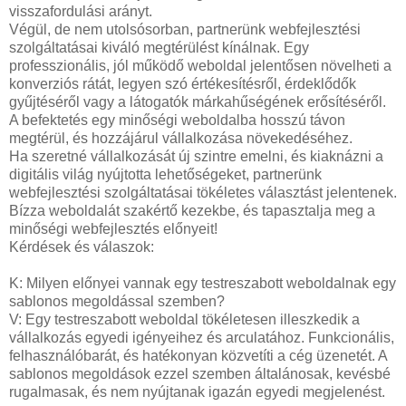
visszafordulási arányt.
Végül, de nem utolsósorban, partnerünk webfejlesztési
szolgáltatásai kiváló megtérülést kínálnak. Egy
professzionális, jól működő weboldal jelentősen növelheti a
konverziós rátát, legyen szó értékesítésről, érdeklődők
gyűjtéséről vagy a látogatók márkahűségének erősítéséről.
A befektetés egy minőségi weboldalba hosszú távon
megtérül, és hozzájárul vállalkozása növekedéséhez.
Ha szeretné vállalkozását új szintre emelni, és kiaknázni a
digitális világ nyújtotta lehetőségeket, partnerünk
webfejlesztési szolgáltatásai tökéletes választást jelentenek.
Bízza weboldalát szakértő kezekbe, és tapasztalja meg a
minőségi webfejlesztés előnyeit!
Kérdések és válaszok:
K: Milyen előnyei vannak egy testreszabott weboldalnak egy
sablonos megoldással szemben?
V: Egy testreszabott weboldal tökéletesen illeszkedik a
vállalkozás egyedi igényeihez és arculatához. Funkcionális,
felhasználóbarát, és hatékonyan közvetíti a cég üzenetét. A
sablonos megoldások ezzel szemben általánosak, kevésbé
rugalmasak, és nem nyújtanak igazán egyedi megjelenést.