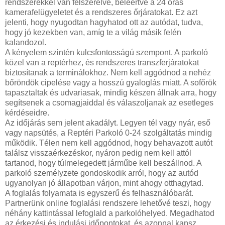
rendszerekkel van felszerelve, beleértve a 24 órás
kamerafelügyeletet és a rendszeres őrjáratokat. Ez azt
jelenti, hogy nyugodtan hagyhatod ott az autódat, tudva,
hogy jó kezekben van, amíg te a világ másik felén
kalandozol.
A kényelem szintén kulcsfontosságú szempont. A parkoló
közel van a reptérhez, és rendszeres transzferjáratokat
biztosítanak a terminálokhoz. Nem kell aggódnod a nehéz
bőröndök cipelése vagy a hosszú gyaloglás miatt. A sofőrök
tapasztaltak és udvariasak, mindig készen állnak arra, hogy
segítsenek a csomagjaiddal és válaszoljanak az esetleges
kérdéseidre.
Az időjárás sem jelent akadályt. Legyen tél vagy nyár, eső
vagy napsütés, a Reptéri Parkoló 0-24 szolgáltatás mindig
működik. Télen nem kell aggódnod, hogy behavazott autót
találsz visszaérkezéskor, nyáron pedig nem kell attól
tartanod, hogy túlmelegedett járműbe kell beszállnod. A
parkoló személyzete gondoskodik arról, hogy az autód
ugyanolyan jó állapotban várjon, mint ahogy otthagytad.
A foglalás folyamata is egyszerű és felhasználóbarát.
Partnerünk online foglalási rendszere lehetővé teszi, hogy
néhány kattintással lefoglald a parkolóhelyed. Megadhatod
az érkezési és indulási időpontokat, és azonnal kapsz