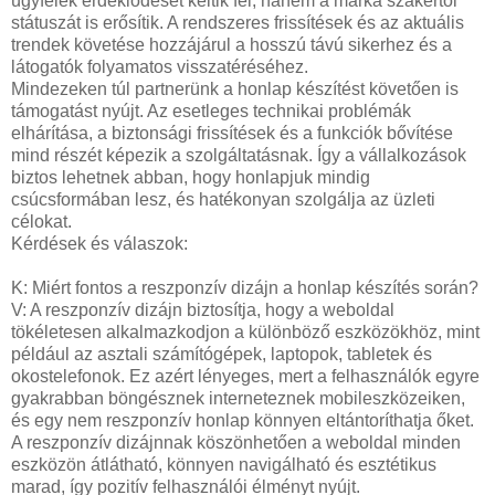
ügyfelek érdeklődését keltik fel, hanem a márka szakértői
státuszát is erősítik. A rendszeres frissítések és az aktuális
trendek követése hozzájárul a hosszú távú sikerhez és a
látogatók folyamatos visszatéréséhez.
Mindezeken túl partnerünk a honlap készítést követően is
támogatást nyújt. Az esetleges technikai problémák
elhárítása, a biztonsági frissítések és a funkciók bővítése
mind részét képezik a szolgáltatásnak. Így a vállalkozások
biztos lehetnek abban, hogy honlapjuk mindig
csúcsformában lesz, és hatékonyan szolgálja az üzleti
célokat.
Kérdések és válaszok:
K: Miért fontos a reszponzív dizájn a honlap készítés során?
V: A reszponzív dizájn biztosítja, hogy a weboldal
tökéletesen alkalmazkodjon a különböző eszközökhöz, mint
például az asztali számítógépek, laptopok, tabletek és
okostelefonok. Ez azért lényeges, mert a felhasználók egyre
gyakrabban böngésznek interneteznek mobileszközeiken,
és egy nem reszponzív honlap könnyen eltántoríthatja őket.
A reszponzív dizájnnak köszönhetően a weboldal minden
eszközön átlátható, könnyen navigálható és esztétikus
marad, így pozitív felhasználói élményt nyújt.