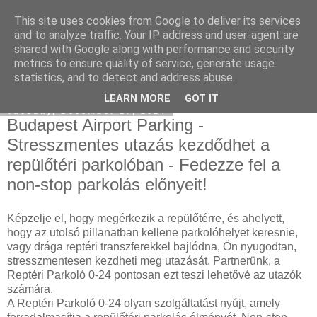
This site uses cookies from Google to deliver its services
Mercedes külföldről
and to analyze traffic. Your IP address and user-agent are
shared with Google along with performance and security
metrics to ensure quality of service, generate usage
statistics, and to detect and address abuse.
▼
LEARN MORE
GOT IT
Tuesday, December 17, 2024
Budapest Airport Parking -
Stresszmentes utazás kezdődhet a
repülőtéri parkolóban - Fedezze fel a
non-stop parkolás előnyeit!
Képzelje el, hogy megérkezik a repülőtérre, és ahelyett,
hogy az utolsó pillanatban kellene parkolóhelyet keresnie,
vagy drága reptéri transzferekkel bajlódna, Ön nyugodtan,
stresszmentesen kezdheti meg utazását. Partnerünk, a
Reptéri Parkoló 0-24 pontosan ezt teszi lehetővé az utazók
számára.
A Reptéri Parkoló 0-24 olyan szolgáltatást nyújt, amely