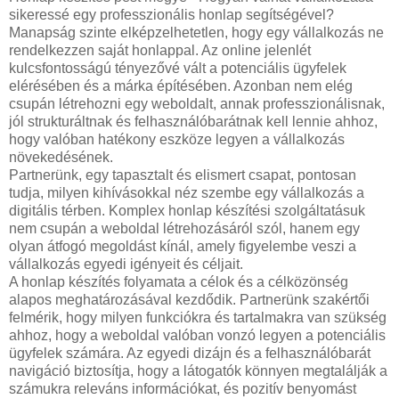
sikeressé egy professzionális honlap segítségével?
Manapság szinte elképzelhetetlen, hogy egy vállalkozás ne
rendelkezzen saját honlappal. Az online jelenlét
kulcsfontosságú tényezővé vált a potenciális ügyfelek
elérésében és a márka építésében. Azonban nem elég
csupán létrehozni egy weboldalt, annak professzionálisnak,
jól strukturáltnak és felhasználóbarátnak kell lennie ahhoz,
hogy valóban hatékony eszköze legyen a vállalkozás
növekedésének.
Partnerünk, egy tapasztalt és elismert csapat, pontosan
tudja, milyen kihívásokkal néz szembe egy vállalkozás a
digitális térben. Komplex honlap készítési szolgáltatásuk
nem csupán a weboldal létrehozásáról szól, hanem egy
olyan átfogó megoldást kínál, amely figyelembe veszi a
vállalkozás egyedi igényeit és céljait.
A honlap készítés folyamata a célok és a célközönség
alapos meghatározásával kezdődik. Partnerünk szakértői
felmérik, hogy milyen funkciókra és tartalmakra van szükség
ahhoz, hogy a weboldal valóban vonzó legyen a potenciális
ügyfelek számára. Az egyedi dizájn és a felhasználóbarát
navigáció biztosítja, hogy a látogatók könnyen megtalálják a
számukra releváns információkat, és pozitív benyomást