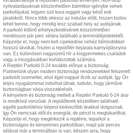
forradalmasítja a repülőtéri parkolás élményét. Non-stop
nyitvatartásuknak köszönhetően bármikor igénybe veheti
parkolójukat, legyen szó kora reggeli vagy késő esti
járatokról. Nincs több stressz az indulás előtt, hiszen biztos
lehet benne, hogy mindig lesz szabad hely az autójának.
A parkoló kitűnő elhelyezkedésének köszönhetően
mindössze pár perc sétára található a terminálépületektől.
Képzelje el, hogy nem kell cipekednie nehéz bőröndökkel
hosszú távokat, hiszen a repülőtér bejárata karnyújtásnyira
van. Ez különösen nagyszerű hír a kisgyermekes családok
vagy a mozgásukban korlátozottak számára.
A Reptéri Parkoló 0-24 további előnye a biztonság.
Partnerünk olyan modern biztonsági rendszerekkel felszerelt
parkolót üzemeltet, ahol éjjel-nappal őrzik az autóját. Így Ön
teljes nyugalommal indulhat útnak, tudván, hogy járműve
biztonságban várja visszatérését.
A kényelem és biztonság mellett a Reptéri Parkoló 0-24 árai
is rendkívül vonzóak. A repülőterek közelében található
egyéb parkolókhoz képest kedvezőbb árakkal dolgoznak,
így Ön nemcsak időt és energiát, de pénzt is megtakaríthat.
Képzelje el, hogy megérkezik a reptérre, leparkol a
biztonságos és kényelmes parkolóban, majd pár perces
sétával már a terminálban is van, készen arra, hogy