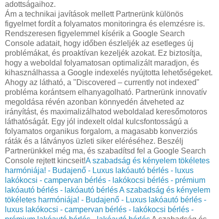
adottságaihoz.
Ám a technikai javítások mellett Partnerünk különös
figyelmet fordít a folyamatos monitoringra és elemzésre is.
Rendszeresen figyelemmel kísérik a Google Search
Console adatait, hogy időben észleljék az esetleges új
problémákat, és proaktívan kezeljék azokat. Ez biztosítja,
hogy a weboldal folyamatosan optimalizált maradjon, és
kihasználhassa a Google indexelés nyújtotta lehetőségeket.
Ahogy az látható, a "Discovered – currently not indexed"
probléma korántsem elhanyagolható. Partnerünk innovatív
megoldása révén azonban könnyedén átveheted az
irányítást, és maximalizálhatod weboldalad keresőmotoros
láthatóságát. Egy jól indexelt oldal kulcsfontosságú a
folyamatos organikus forgalom, a magasabb konverziós
ráták és a látványos üzleti siker eléréséhez. Beszélj
Partnerünkkel még ma, és szabadítsd fel a Google Search
Console rejtett kincseit!
A szabadság és kényelem tökéletes
harmóniája! - Budajenő - Luxus lakóautó bérlés - luxus
lakókocsi - campervan bérlés - lakókocsi bérlés - prémium
lakóautó bérlés - lakóautó bérlés
A szabadság és kényelem
tökéletes harmóniája! - Budajenő - Luxus lakóautó bérlés -
luxus lakókocsi - campervan bérlés - lakókocsi bérlés -