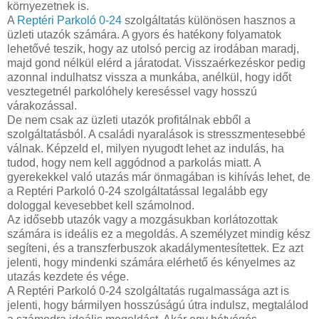
környezetnek is.
A
Reptéri Parkoló 0-24
szolgáltatás különösen hasznos a
üzleti utazók számára. A gyors és hatékony folyamatok
lehetővé teszik, hogy az utolsó percig az irodában maradj,
majd gond nélkül elérd a járatodat. Visszaérkezéskor pedig
azonnal indulhatsz vissza a munkába, anélkül, hogy időt
vesztegetnél parkolóhely kereséssel vagy hosszú
várakozással.
De nem csak az üzleti utazók profitálnak ebből a
szolgáltatásból. A családi nyaralások is stresszmentesebbé
válnak. Képzeld el, milyen nyugodt lehet az indulás, ha
tudod, hogy nem kell aggódnod a parkolás miatt. A
gyerekekkel való utazás már önmagában is kihívás lehet, de
a Reptéri Parkoló 0-24 szolgáltatással legalább egy
dologgal kevesebbet kell számolnod.
Az idősebb utazók vagy a mozgásukban korlátozottak
számára is ideális ez a megoldás. A személyzet mindig kész
segíteni, és a transzferbuszok akadálymentesítettek. Ez azt
jelenti, hogy mindenki számára elérhető és kényelmes az
utazás kezdete és vége.
A Reptéri Parkoló 0-24 szolgáltatás rugalmassága azt is
jelenti, hogy bármilyen hosszúságú útra indulsz, megtalálod