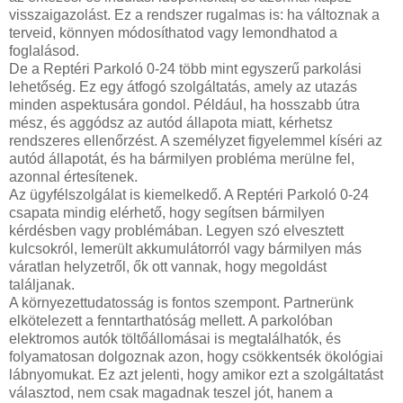
visszaigazolást. Ez a rendszer rugalmas is: ha változnak a
terveid, könnyen módosíthatod vagy lemondhatod a
foglalásod.
De a Reptéri Parkoló 0-24 több mint egyszerű parkolási
lehetőség. Ez egy átfogó szolgáltatás, amely az utazás
minden aspektusára gondol. Például, ha hosszabb útra
mész, és aggódsz az autód állapota miatt, kérhetsz
rendszeres ellenőrzést. A személyzet figyelemmel kíséri az
autód állapotát, és ha bármilyen probléma merülne fel,
azonnal értesítenek.
Az ügyfélszolgálat is kiemelkedő. A Reptéri Parkoló 0-24
csapata mindig elérhető, hogy segítsen bármilyen
kérdésben vagy problémában. Legyen szó elvesztett
kulcsokról, lemerült akkumulátorról vagy bármilyen más
váratlan helyzetről, ők ott vannak, hogy megoldást
találjanak.
A környezettudatosság is fontos szempont. Partnerünk
elkötelezett a fenntarthatóság mellett. A parkolóban
elektromos autók töltőállomásai is megtalálhatók, és
folyamatosan dolgoznak azon, hogy csökkentsék ökológiai
lábnyomukat. Ez azt jelenti, hogy amikor ezt a szolgáltatást
választod, nem csak magadnak teszel jót, hanem a