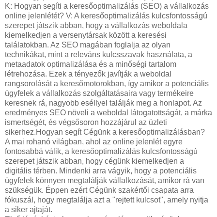
K: Hogyan segíti a keresőoptimalizálás (SEO) a vállalkozás
online jelenlétét? V: A keresőoptimalizálás kulcsfontosságú
szerepet játszik abban, hogy a vállalkozás weboldala
kiemelkedjen a versenytársak között a keresési
találatokban. Az SEO magában foglalja az olyan
technikákat, mint a releváns kulcsszavak használata, a
metaadatok optimalizálása és a minőségi tartalom
létrehozása. Ezek a tényezők javítják a weboldal
rangsorolását a keresőmotorokban, így amikor a potenciális
ügyfelek a vállalkozás szolgáltatásaira vagy termékeire
keresnek rá, nagyobb eséllyel találják meg a honlapot. Az
eredményes SEO növeli a weboldal látogatottságát, a márka
ismertségét, és végsősoron hozzájárul az üzleti
sikerhez.Hogyan segít Cégünk a keresőoptimalizálásban?
A mai rohanó világban, ahol az online jelenlét egyre
fontosabbá válik, a keresőoptimalizálás kulcsfontosságú
szerepet játszik abban, hogy cégünk kiemelkedjen a
digitális térben. Mindenki arra vágyik, hogy a potenciális
ügyfelek könnyen megtalálják vállalkozását, amikor rá van
szükségük. Éppen ezért Cégünk szakértői csapata arra
fókuszál, hogy megtalálja azt a "rejtett kulcsot", amely nyitja
a siker ajtaját.