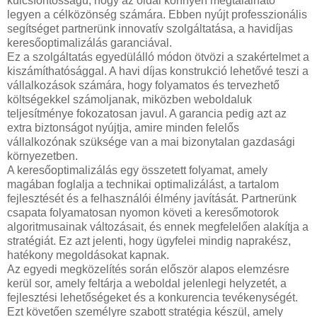
kulcsfontosságú, hogy az oldal könnyen megtalálható
legyen a célközönség számára. Ebben nyújt professzionális
segítséget partnerünk innovatív szolgáltatása, a havidíjas
keresőoptimalizálás garanciával.
Ez a szolgáltatás egyedülálló módon ötvözi a szakértelmet a
kiszámíthatósággal. A havi díjas konstrukció lehetővé teszi a
vállalkozások számára, hogy folyamatos és tervezhető
költségekkel számoljanak, miközben weboldaluk
teljesítménye fokozatosan javul. A garancia pedig azt az
extra biztonságot nyújtja, amire minden felelős
vállalkozónak szüksége van a mai bizonytalan gazdasági
környezetben.
A keresőoptimalizálás egy összetett folyamat, amely
magában foglalja a technikai optimalizálást, a tartalom
fejlesztését és a felhasználói élmény javítását. Partnerünk
csapata folyamatosan nyomon követi a keresőmotorok
algoritmusainak változásait, és ennek megfelelően alakítja a
stratégiát. Ez azt jelenti, hogy ügyfelei mindig naprakész,
hatékony megoldásokat kapnak.
Az egyedi megközelítés során először alapos elemzésre
kerül sor, amely feltárja a weboldal jelenlegi helyzetét, a
fejlesztési lehetőségeket és a konkurencia tevékenységét.
Ezt követően személyre szabott stratégia készül, amely