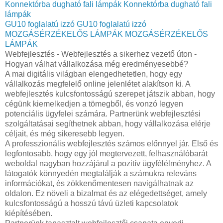
Konnektórba dugható fali lámpák
Konnektórba dugható fali
lámpák
GU10 foglalatú izzó
GU10 foglalatú izzó
MOZGÁSÉRZÉKELŐS LÁMPÁK
MOZGÁSÉRZÉKELŐS
LÁMPÁK
Webfejlesztés - Webfejlesztés a sikerhez vezető úton -
Hogyan válhat vállalkozása még eredményesebbé?
A mai digitális világban elengedhetetlen, hogy egy
vállalkozás megfelelő online jelenlétet alakítson ki. A
webfejlesztés kulcsfontosságú szerepet játszik abban, hogy
cégünk kiemelkedjen a tömegből, és vonzó legyen
potenciális ügyfelei számára. Partnerünk webfejlesztési
szolgáltatásai segíthetnek abban, hogy vállalkozása elérje
céljait, és még sikeresebb legyen.
A professzionális webfejlesztés számos előnnyel jár. Első és
legfontosabb, hogy egy jól megtervezett, felhasználóbarát
weboldal nagyban hozzájárul a pozitív ügyfélélményhez. A
látogatók könnyedén megtalálják a számukra releváns
információkat, és zökkenőmentesen navigálhatnak az
oldalon. Ez növeli a bizalmat és az elégedettséget, amely
kulcsfontosságú a hosszú távú üzleti kapcsolatok
kiépítésében.