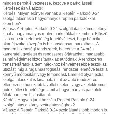
minden percét élvezetessé, kezdve a parkolással!
Kérdések és válaszok:
Kérdés: Milyen előnyei vannak a Reptéri Parkoló 0-24
szolgáltatásnak a hagyományos reptéri parkolókkal
szemben?
Válasz: A Reptéri Parkoló 0-24 szolgáltatás számos előnyt
kínál a hagyományos reptéri parkolókkal szemben. Először
is, a non-stop elérhetőség lehetővé teszi, hogy bármikor,
akár éjszaka közepén is biztonságosan parkolhass. A
modern biztonsági rendszerek, beleértve a 24 órás
kamerafelügyeletet és rendszeres őrjáratokat, magasabb
szintű védelmet biztosítanak az autódnak. A rendszeres
transzferjáratok a terminálokhoz kényelmesebbé teszik az
utazást, míg a rugalmas foglalási rendszer lehetővé teszi a
könnyű módosítást vagy lemondást. Emellett olyan extra
szolgáltatásokat is kínálnak, mint az autó rendszeres
ellenőrzése hosszabb távollét esetén, vagy az elektromos
autók töltési lehetősége, amit a hagyományos parkolók
általában nem biztosítanak.
Kérdés: Hogyan járul hozzá a Reptéri Parkoló 0-24
szolgáltatás a környezettudatossághoz?
Válasz: A Reptéri Parkoló 0-24 szolgáltatás több módon is