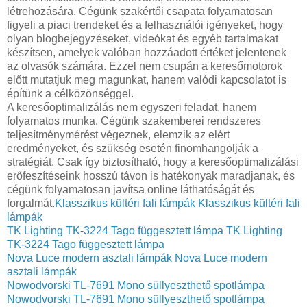
létrehozására. Cégünk szakértői csapata folyamatosan
figyeli a piaci trendeket és a felhasználói igényeket, hogy
olyan blogbejegyzéseket, videókat és egyéb tartalmakat
készítsen, amelyek valóban hozzáadott értéket jelentenek
az olvasók számára. Ezzel nem csupán a keresőmotorok
előtt mutatjuk meg magunkat, hanem valódi kapcsolatot is
építünk a célközönséggel.
A keresőoptimalizálás nem egyszeri feladat, hanem
folyamatos munka. Cégünk szakemberei rendszeres
teljesítménymérést végeznek, elemzik az elért
eredményeket, és szükség esetén finomhangolják a
stratégiát. Csak így biztosítható, hogy a keresőoptimalizálási
erőfeszítéseink hosszú távon is hatékonyak maradjanak, és
cégünk folyamatosan javítsa online láthatóságát és
forgalmát.
Klasszikus kültéri fali lámpák
Klasszikus kültéri fali
lámpák
TK Lighting TK-3224 Tago függesztett lámpa
TK Lighting
TK-3224 Tago függesztett lámpa
Nova Luce modern asztali lámpák
Nova Luce modern
asztali lámpák
Nowodvorski TL-7691 Mono süllyeszthető spotlámpa
Nowodvorski TL-7691 Mono süllyeszthető spotlámpa