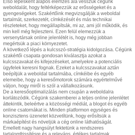
Első lépésként alapos elemzés alá vesszük cégünk
weboldalát, hogy feltérképezzük az erősségeket és a
gyengeségeket. Szakértőink megvizsgálják a weboldal
tartalmát, szerkezetét, címkézését és más technikai
részleteket, hogy megállapítsák, mi az, ami jól működik, és
min kell még fejleszteni. Ezen felül elemezzük a
versenytársak online jelenlétét is, hogy még jobban
megértsük a piaci környezetet.
A következő lépés a kulcsszó-stratégia kidolgozása. Cégünk
szakértői csapata gondosan kiválasztja azokat a
kulcsszavakat és kifejezéseket, amelyekre a potenciális
ügyfelek keresni fognak. Ezeket a kulcsszavakat aztán
beépítjük a weboldal tartalmába, címkéibe és egyéb
elemeibe, hogy a keresőmotorok számára egyértelművé
váljon, hogy miről is szól a vállalkozásunk.
De a keresőoptimalizálás nem csupán a weboldalra
korlátozódik. Cégünk szakemberei a teljes online jelenlétet
áttekintik, beleértve a közösségi médiát, a blogot és egyéb
online csatornákat is. Minden platformon egységes és
konzisztens üzenetet közvetítünk, hogy erősítsük a
márkaépítést és növeljük a cég online láthatóságát.
Emellett nagy hangsúlyt fektetünk a rendszeres
tartalomfrissítésre és a releváns, értékes tartalmak