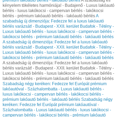
prémium lakóautó bérlés - lakóautó bérlés
A szabadság és
kényelem tökéletes harmóniája! - Budajenő - Luxus lakóautó
bérlés - luxus lakókocsi - campervan bérlés - lakókocsi
bérlés - prémium lakóautó bérlés - lakóautó bérlés
A
szabadság új dimenziója: Fedezze fel a luxus lakóautó
bérlés varázsát! - Budapest - XXII. kerület Budafok - Tétény -
Luxus lakóautó bérlés - luxus lakókocsi - campervan bérlés -
lakókocsi bérlés - prémium lakóautó bérlés - lakóautó bérlés
A szabadság új dimenziója: Fedezze fel a luxus lakóautó
bérlés varázsát! - Budapest - XXII. kerület Budafok - Tétény -
Luxus lakóautó bérlés - luxus lakókocsi - campervan bérlés -
lakókocsi bérlés - prémium lakóautó bérlés - lakóautó bérlés
A szabadság új dimenziója: Fedezze fel a luxus lakóautó
bérlés varázsát! - Budapest - XXII. kerület Budafok - Tétény -
Luxus lakóautó bérlés - luxus lakókocsi - campervan bérlés -
lakókocsi bérlés - prémium lakóautó bérlés - lakóautó bérlés
Szabadság négy keréken: Fedezze fel Európát prémium
lakóautóval - Százhalombatta - Luxus lakóautó bérlés -
luxus lakókocsi - campervan bérlés - lakókocsi bérlés -
prémium lakóautó bérlés - lakóautó bérlés
Szabadság négy
keréken: Fedezze fel Európát prémium lakóautóval -
Százhalombatta - Luxus lakóautó bérlés - luxus lakókocsi -
campervan bérlés - lakókocsi bérlés - prémium lakóautó