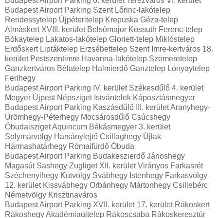
Budapest Airport Parking 6. kerület Terézváros VI. kerület
Budapest Airport Parking Szent Lőrinc-lakótelep
Rendessytelep Újpéteritelep Krepuska Géza-telep
Almáskert XVIII. kerület Belsőmajor Kossuth Ferenc-telep
Bókaytelep Lakatos-lakótelep Gloriett-telep Miklóstelep
Erdőskert Liptáktelep Erzsébettelep Szent Imre-kertváros 18.
kerület Pestszentimre Havanna-lakótelep Szemeretelep
Ganzkertváros Bélatelep Halmierdő Ganztelep Lónyaytelep
Ferihegy
Budapest Airport Parking IV. kerület Székesdűlő 4. kerület
Megyer Újpest Népsziget Istvántelek Káposztásmegyer
Budapest Airport Parking Kaszásdűlő III. kerület Aranyhegy-
Ürömhegy-Péterhegy Mocsárosdűlő Csúcshegy
Óbudaisziget Aquincum Békásmegyer 3. kerület
Solymárvölgy Harsánylejtő Csillaghegy Újlak
Hármashatárhegy Rómaifürdő Óbuda
Budapest Airport Parking Budakeszierdő Jánoshegy
Magasút Sashegy Zugliget XII. kerület Virányos Farkasrét
Széchenyihegy Kútvölgy Svábhegy Istenhegy Farkasvölgy
12. kerület Kissvábhegy Orbánhegy Mártonhegy Csillebérc
Németvölgy Krisztinaváros
Budapest Airport Parking XVII. kerület 17. kerület Rákoskert
Rákoshegy Akadémiaújtelep Rákoscsaba Rákoskeresztúr