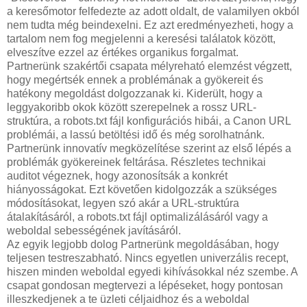
a keresőmotor felfedezte az adott oldalt, de valamilyen okból
nem tudta még beindexelni. Ez azt eredményezheti, hogy a
tartalom nem fog megjelenni a keresési találatok között,
elveszítve ezzel az értékes organikus forgalmat.
Partnerünk szakértői csapata mélyreható elemzést végzett,
hogy megértsék ennek a problémának a gyökereit és
hatékony megoldást dolgozzanak ki. Kiderült, hogy a
leggyakoribb okok között szerepelnek a rossz URL-
struktúra, a robots.txt fájl konfigurációs hibái, a Canon URL
problémái, a lassú betöltési idő és még sorolhatnánk.
Partnerünk innovatív megközelítése szerint az első lépés a
problémák gyökereinek feltárása. Részletes technikai
auditot végeznek, hogy azonosítsák a konkrét
hiányosságokat. Ezt követően kidolgozzák a szükséges
módosításokat, legyen szó akár a URL-struktúra
átalakításáról, a robots.txt fájl optimalizálásáról vagy a
weboldal sebességének javításáról.
Az egyik legjobb dolog Partnerünk megoldásában, hogy
teljesen testreszabható. Nincs egyetlen univerzális recept,
hiszen minden weboldal egyedi kihívásokkal néz szembe. A
csapat gondosan megtervezi a lépéseket, hogy pontosan
illeszkedjenek a te üzleti céljaidhoz és a weboldal