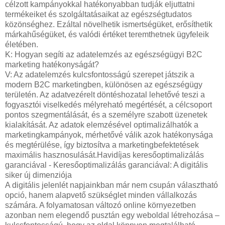
célzott kampányokkal hatékonyabban tudják eljuttatni
termékeiket és szolgáltatásaikat az egészségtudatos
közönséghez. Ezáltal növelhetik ismertségüket, erősíthetik
márkahűségüket, és valódi értéket teremthetnek ügyfeleik
életében.
K: Hogyan segíti az adatelemzés az egészségügyi B2C
marketing hatékonyságát?
V: Az adatelemzés kulcsfontosságú szerepet játszik a
modern B2C marketingben, különösen az egészségügy
területén. Az adatvezérelt döntéshozatal lehetővé teszi a
fogyasztói viselkedés mélyreható megértését, a célcsoport
pontos szegmentálását, és a személyre szabott üzenetek
kialakítását. Az adatok elemzésével optimalizálhatók a
marketingkampányok, mérhetővé válik azok hatékonysága
és megtérülése, így biztosítva a marketingbefektetések
maximális hasznosulását.Havidíjas keresőoptimalizálás
garanciával - Keresőoptimalizálás garanciával: A digitális
siker új dimenziója
A digitális jelenlét napjainkban már nem csupán választható
opció, hanem alapvető szükséglet minden vállalkozás
számára. A folyamatosan változó online környezetben
azonban nem elegendő pusztán egy weboldal létrehozása –