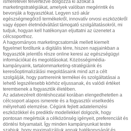
ismeretével felvértezve dolgozza ki azokat a
marketingstratégiákat, amelyek valóban megérintik és
bevonják a fogyasztókat. Legyen szó akár
egészségmegőrző termékekről, innovatív orvosi eszközökről
vagy éppen életmódváltást támogató szolgáltatásokról, mi
tudjuk, hogyan kell hatékonyan eljuttatni az üzenetet a
célcsoporthoz.
A hagyományos marketingcsatornák mellett kiemelt
figyelmet fordítunk a digitális térre, hiszen napjainkban a
fogyasztók jelentős része online keresi az egészségügyi
információkat és megoldásokat. Közösségimédia-
kampányaink, tartalommarketing-stratégiáink és
keresőoptimalizálási megoldásaink mind azt a célt
szolgálják, hogy partnereink termékei és szolgáltatásai a
lehető legszélesebb körhöz eljussanak, és valódi értéket
teremtsenek a fogyasztók életében.
Az adatvezérelt döntéshozatal korában elengedhetetlen a
célcsoport alapos ismerete és a fogyasztói viselkedés
mélyreható elemzése. Cégünk fejlett adatelemzési
eszközökkel és prediktív modellekkel dolgozik, hogy
pontosan megértsük a célközönség igényeit, preferenciáit és
döntési folyamatait. Így minden kampányunkat testre
szabjuk, hogy maximalizáljuk annak hatékonyságát és