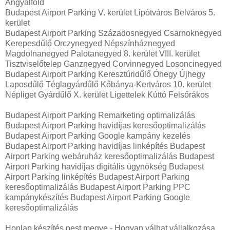
Angyalföld
Budapest Airport Parking V. kerület Lipótváros Belváros 5.
kerület
Budapest Airport Parking Századosnegyed Csarnoknegyed
Kerepesdűlő Orczynegyed Népszínháznegyed
Magdolnanegyed Palotanegyed 8. kerület VIII. kerület
Tisztviselőtelep Ganznegyed Corvinnegyed Losoncinegyed
Budapest Airport Parking Keresztúridűlő Óhegy Újhegy
Laposdűlő Téglagyárdűlő Kőbánya-Kertváros 10. kerület
Népliget Gyárdűlő X. kerület Ligettelek Kúttó Felsőrákos
Budapest Airport Parking Remarketing optimalizálás
Budapest Airport Parking havidíjas keresőoptimalizálás
Budapest Airport Parking Google kampány kezelés
Budapest Airport Parking havidíjas linképítés Budapest
Airport Parking webáruház keresőoptimalizálás Budapest
Airport Parking havidíjas digitális ügynökség Budapest
Airport Parking linképítés Budapest Airport Parking
keresőoptimalizálás Budapest Airport Parking PPC
kampánykészítés Budapest Airport Parking Google
keresőoptimalizálás
Honlap készítés pest megye - Hogyan válhat vállalkozása