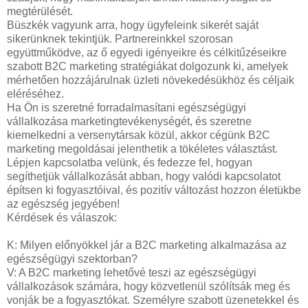
megtérülését.
Büszkék vagyunk arra, hogy ügyfeleink sikerét saját
sikerünknek tekintjük. Partnereinkkel szorosan
együttműködve, az ő egyedi igényeikre és célkitűzéseikre
szabott B2C marketing stratégiákat dolgozunk ki, amelyek
mérhetően hozzájárulnak üzleti növekedésükhöz és céljaik
eléréséhez.
Ha Ön is szeretné forradalmasítani egészségügyi
vállalkozása marketingtevékenységét, és szeretne
kiemelkedni a versenytársak közül, akkor cégünk B2C
marketing megoldásai jelenthetik a tökéletes választást.
Lépjen kapcsolatba velünk, és fedezze fel, hogyan
segíthetjük vállalkozását abban, hogy valódi kapcsolatot
építsen ki fogyasztóival, és pozitív változást hozzon életükbe
az egészség jegyében!
Kérdések és válaszok:
K: Milyen előnyökkel jár a B2C marketing alkalmazása az
egészségügyi szektorban?
V: A B2C marketing lehetővé teszi az egészségügyi
vállalkozások számára, hogy közvetlenül szólítsák meg és
vonják be a fogyasztókat. Személyre szabott üzenetekkel és