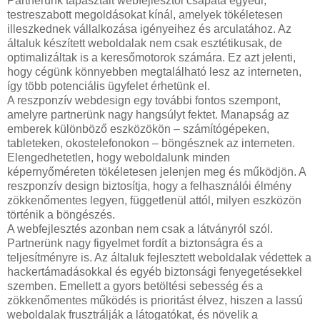
Partnerünk tapasztalt webfejlesztői csapata egyedi,
testreszabott megoldásokat kínál, amelyek tökéletesen
illeszkednek vállalkozása igényeihez és arculatához. Az
általuk készített weboldalak nem csak esztétikusak, de
optimalizáltak is a keresőmotorok számára. Ez azt jelenti,
hogy cégünk könnyebben megtalálható lesz az interneten,
így több potenciális ügyfelet érhetünk el.
A reszponzív webdesign egy további fontos szempont,
amelyre partnerünk nagy hangsúlyt fektet. Manapság az
emberek különböző eszközökön – számítógépeken,
tableteken, okostelefonokon – böngésznek az interneten.
Elengedhetetlen, hogy weboldalunk minden
képernyőméreten tökéletesen jelenjen meg és működjön. A
reszponzív design biztosítja, hogy a felhasználói élmény
zökkenőmentes legyen, függetlenül attól, milyen eszközön
történik a böngészés.
A webfejlesztés azonban nem csak a látványról szól.
Partnerünk nagy figyelmet fordít a biztonságra és a
teljesítményre is. Az általuk fejlesztett weboldalak védettek a
hackertámadásokkal és egyéb biztonsági fenyegetésekkel
szemben. Emellett a gyors betöltési sebesség és a
zökkenőmentes működés is prioritást élvez, hiszen a lassú
weboldalak frusztrálják a látogatókat, és növelik a