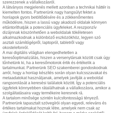
szerezzenek a vállalkozásról.
A látványos megjelenés mellett azonban a technikai háttér is
kiemelten fontos. Partnerünk nagy hangsúlyt fektet a
honlapok gyors betöltődésére és a zökkenőmentes
működésre, hiszen a lassú vagy akadozó oldalak könnyen
eltántoríthatják a potenciális ügyfeleket. A reszponzív
dizájnnak köszönhetően a weboldalak tökéletesen
alkalmazkodnak a különböző eszközökhöz, legyen szó
asztali számítógépről, laptopról, tabletről vagy
okostelefonról.
A mai digitális világban elengedhetetlen a
keresőoptimalizálás, hiszen a versenytársak között csak úgy
tűnhetünk ki, ha a keresőmotorok értik és értékelik a
tartalmunkat. Partnerünk SEO szakemberei gondoskodnak
arról, hogy a honlap készítés során olyan kulcsszavakat és
metaadatokat használjanak, amelyek javítják a weboldal
rangsorolását a keresési találatok között. Így a potenciális
ügyfelek könnyebben rátalálhatnak a vállalkozásra, amikor a
szolgáltatásaira vagy termékeire keresnek rá.
A tartalom minősége szintén kulcsfontosságú tényező.
Partnerünk tapasztalt szövegírói olyan egyedi, releváns és
értékes tartalmakat hoznak létre, amelyek nem csak az