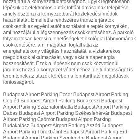
hozzájárul a környezettudatossághoz. Egyik legfontosabb
lépésük az elektromos autók töltőállomásainak telepítése,
amely ösztönzi a környezetbarát közlekedési módok
használatát. Emellett a rendszeres transzferjáratok
csökkentik az egyéni autóhasználatot a reptér környékén,
ami hozzájárul a légszennyezés csökkentéséhez. A parkoló
folyamatosan keresi a lehetőségeket ökológiai lábnyomának
csökkentésére, ami magában foglalhatja az
energiahatékony világítás használatát, a víztakarékos
megoldások alkalmazását, vagy akár a napenergia
hasznosítását. Ezek a lépések nem csak közvetlenül
járulnak hozzá a környezet védelméhez, de tudatosságot is
teremtenek az utazók körében a fenntartható megoldások
fontosságáról.
Budapest Airport Parking Ecser Budapest Airport Parking
Cegléd Budapest Airport Parking Budakeszi Budapest
Airport Parking Százhalombatta Budapest Airport Parking
Dabas Budapest Airport Parking Székesfehérvár Budapest
Airport Parking Csömör Budapest Airport Parking
Budakalász Budapest Airport Parking Aszód Budapest
Airport Parking Törökbálint Budapest Airport Parking Érd
Budapest Airport Parking Szentendre Budapest Airport