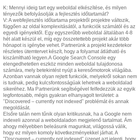
K: Mennyi ideig tart egy weboldal elkészítése, és milyen
tényezők befolyásolják a fejlesztés időtartamát?
V: A webfejlesztés időtartama projektről projektre változik,
függően az oldal komplexitásától, a funkciók számától és az
egyedi igényektől. Egy egyszerűbb weboldal általában 4-8
hét alatt készül el, míg egy összetettebb projekt akár több
hónapot is igénybe vehet. Partnerünk a projekt kezdetekor
részletes ütemtervet készít, hogy a folyamat átlátható és
kiszámítható legyen.A Google Search Console egy
elengedhetetlen eszköz minden weboldal tulajdonosa
számára, mely betekintést nyújt a keresőmotorok világába.
Azonban vannak olyan rejtett funkciók, melyekről sokan nem
is tudnak, pedig kulcsfontosságúak lehetnek a weboldalad
sikeréhez. Ma Partnerünk segítségével felfedezzük az egyik
legfontosabb, mégis gyakran elhanyagolt területet: a
"Discovered – currently not indexed" problémát és annak
megoldását.
Elsőre talán nem tűnik olyan kritikusnak, ha a Google nem
indexeli azonnal a weboldaladon megjelenő tartalmat. Ám
ahogy mélyebben beleásunk magunkat, világossá válik,
hogy ez milyen komoly következményekkel járhat. A
"Discovered – currently not indexed" üzenet azt jelenti, hogy