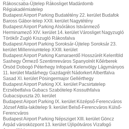
Rákoscsaba-Újtelep Rákosliget Madárdomb
Régiakadémiatelep
Budapest Airport Parking Budatétény 22. kerület Budafok
Baross Gábor-telep XXII. kerület Nagytétény
Budapest Airport Parking Alsórákos Istvánmező
Herminamező XIV. kerület 14. kerület Városliget Nagyzugló
Törökőr Zugló Kiszugló Rákosfalva
Budapest Airport Parking Soroksár-Újtelep Soroksár 23.
kerület Millenniumtelep XXIII. kerület
Budapest Airport Parking Kamaraerdő Hosszúrét Kelenföld
Sashegy Őrmező Szentimreváros Spanyolrét Kőérberek
Örsöd Dobogó Péterhegy Infopark Kelenvölgy Lágymányos
11. kerület Madárhegy Gazdagrét Nádorkert Albertfalva
Sasad XI. kerület Pösingermajor Gellérthegy
Budapest Airport Parking XX. kerület Pacsirtatelep
Erzsébetfalva Gubacs Szabótelep Kossuthfalva
Gubacsipuszta 20. kerület
Budapest Airport Parking IX. kerület Középső-Ferencváros
József Attila-lakótelep 9. kerület Belső-Ferencváros Külső-
Ferencváros
Budapest Airport Parking Népsziget XIII. kerület Göncz
Árpád városközpont 13. kerület Újlipótváros Vizafogó