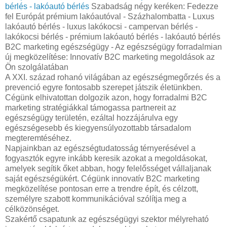
bérlés - lakóautó bérlés
Szabadság négy keréken: Fedezze
fel Európát prémium lakóautóval - Százhalombatta - Luxus
lakóautó bérlés - luxus lakókocsi - campervan bérlés -
lakókocsi bérlés - prémium lakóautó bérlés - lakóautó bérlés
B2C marketing egészségügy - Az egészségügy forradalmian
új megközelítése: Innovatív B2C marketing megoldások az
Ön szolgálatában
A XXI. század rohanó világában az egészségmegőrzés és a
prevenció egyre fontosabb szerepet játszik életünkben.
Cégünk elhivatottan dolgozik azon, hogy forradalmi B2C
marketing stratégiákkal támogassa partnereit az
egészségügy területén, ezáltal hozzájárulva egy
egészségesebb és kiegyensúlyozottabb társadalom
megteremtéséhez.
Napjainkban az egészségtudatosság térnyerésével a
fogyasztók egyre inkább keresik azokat a megoldásokat,
amelyek segítik őket abban, hogy felelősséget vállaljanak
saját egészségükért. Cégünk innovatív B2C marketing
megközelítése pontosan erre a trendre épít, és célzott,
személyre szabott kommunikációval szólítja meg a
célközönséget.
Szakértő csapatunk az egészségügyi szektor mélyreható