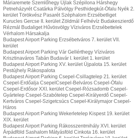
Máriaremete Szemlőhegy Újlak Szépilona Hárshegy
Petneházyrét Csatárka Pálvölgy Pesthidegkút-Ófalu Nyék 2.
kerület Törökvész Pasarét Széphalom Erzsébetliget
Kurucles Gercse II. kerület Zöldmál Felhévíz Budakeszierdő
Rézmál Budaliget Hűvösvölgy Víziváros Erzsébettelek
Vérhalom Hársakalja
Budapest Airport Parking Erzsébetváros 7. kerület VII.
kerület
Budapest Airport Parking Vár Gellérthegy Víziváros
Krisztinaváros Tabán Budavár I. kerület 1. kerület
Budapest Airport Parking XV. kerület Újpalota 15. kerület
Pestújhely Rákospalota
Budapest Airport Parking Csepel-Csillagtelep 21. kerület
Csepel-Erdőalja CsepelCsepel-Belváros Csepel-Ófalu
Csepel-Erdősor XXI. kerület Csepel-Rózsadomb Csepel-
Gyártelep Csepel-Szabótelep Csepel-Királyerdő Csepel-
Kertváros Csepel-Szigetcsúcs Csepel-Királymajor Csepel-
Háros
Budapest Airport Parking Wekerletelep Kispest 19. kerület
XIX. kerület
Budapest Airport Parking Rákosszentmihály XVI. kerület
Árpádföld Sashalom Mátyásföld Cinkota 16. kerület