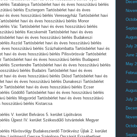
Decem
bérlés Tatabánya Tartósbérlet havi és éves hosszútávú bérlés
zútávú bérlés Esztergom Tartósbérlet havi és éves
Novem
avi és éves hosszútávú bérlés Veresegyház Tartósbérlet havi
Octob
artósbérlet havi és éves hosszútávú bérlés Monor
bérlés Vác Tartósbérlet havi és éves hosszútávú bérlés
Septe
sszútávú bérlés Kecskemét Tartósbérlet havi és éves
Augus
tósbérlet havi és éves hosszútávú bérlés Budakeszi
bérlés Aszód Tartósbérlet havi és éves hosszútávú bérlés
July 
s éves hosszútávú bérlés Százhalombatta Tartósbérlet havi és
et havi és éves hosszútávú bérlés Pilisvörösvár Tartósbérlet
June 
 Tartósbérlet havi és éves hosszútávú bérlés Budapest
May 2
bérlés Szentendre Tartósbérlet havi és éves hosszútávú bérlés
 hosszútávú bérlés Budaörs Tartósbérlet havi és éves
Febru
t havi és éves hosszútávú bérlés Diósd Tartósbérlet havi és
et havi és éves hosszútávú bérlés Dunakeszi Tartósbérlet
Janua
r Tartósbérlet havi és éves hosszútávú bérlés Ecser
Augus
bérlés Gödöllő Tartósbérlet havi és éves hosszútávú bérlés
ávú bérlés Mogyoród Tartósbérlet havi és éves hosszútávú
July 
s hosszútávú bérlés Kistarcsa
Decem
érlés V. kerület Belváros 5. kerület Lipótváros
Novem
bérlés Újpest IV. kerület Székesdűlő Istvántelek Megyer
t
Octob
bérlés Hűvösvölgy Budakeszierdő Törökvész Újlak 2. kerület
Septe
lgy Lipótmező Gercse Szépilona Országút Erzsébetliget