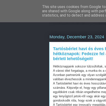
This site uses cookies from Google to 
are shared with Google along with per
Mercedes külf
statistics, and to detect and address 
Monday, December 23, 2024
Tartósbérlet havi és éves
hétköznapok: Fedezze fel 
bérleti lehetőségeit!
Hétköznapjaink sokszor túlzsúfoltak, s
A városi élet forgataga, a munka és a
Azonban partnerünk egy olyan szolgált
valóban élvezhessük a mindennapjaink
A Tartósbérlet havi és éves hosszútávú
számára. Képzelje el, hogy egy pillana
egyébként csak ritkán engedhetne meg
egy lenyűgöző jetski-ről vagy akár egy
gondoskodik róla, hogy ezek a vágyott
A Tartósbérlet egy innovatív megoldá