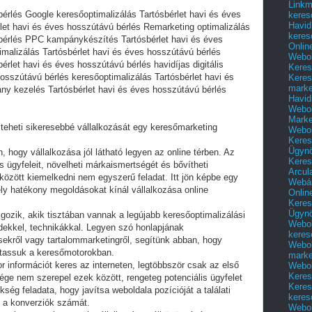
Linkm
bérlés Google keresőoptimalizálás Tartósbérlet havi és éves
keres
Havid
rlet havi és éves hosszútávú bérlés Remarketing optimalizálás
keres
 bérlés PPC kampánykészítés Tartósbérlet havi és éves
Onlin
imalizálás Tartósbérlet havi és éves hosszútávú bérlés
Webol
rlet havi és éves hosszútávú bérlés havidíjas digitális
Keres
osszútávú bérlés keresőoptimalizálás Tartósbérlet havi és
Keres
marke
y kezelés Tartósbérlet havi és éves hosszútávú bérlés
Havid
Webol
Marke
eheti sikeresebbé vállalkozását egy keresőmarketing
Webol
Keres
Ügyn
n, hogy vállalkozása jól látható legyen az online térben. Az
Keres
lis ügyfeleit, növelheti márkaismertségét és bővítheti
Arcul
között kiemelkedni nem egyszerű feladat. Itt jön képbe egy
Webár
ly hatékony megoldásokat kínál vállalkozása online
Onlin
Keres
Ügyn
ozik, akik tisztában vannak a legújabb keresőoptimalizálási
Webol
ekkel, technikákkal. Legyen szó honlapjának
keres
ésekről vagy tartalommarketingről, segítünk abban, hogy
Webol
juttassuk a keresőmotorokban.
marke
r információt keres az interneten, legtöbbször csak az első
Webol
Keres
ége nem szerepel ezek között, rengeteg potenciális ügyfelet
Keres
ég feladata, hogy javítsa weboldala pozícióját a találati
keres
s a konverziók számát.
Webol