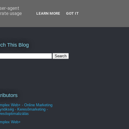
user-agent
erate usage
LEARN MORE
GOT IT
ch This Blog
ributors
mplex Web+ - Online Marketing
ynökség - Keresőmarketing -
resőoptimalizálás
mplex Web+