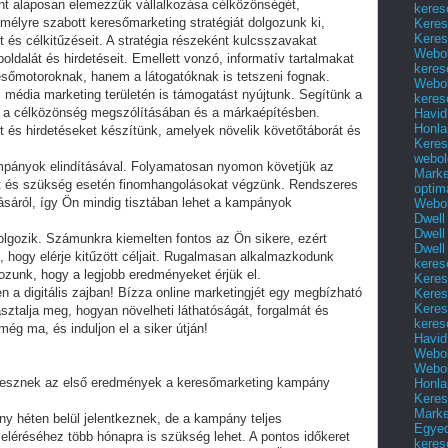
nt alaposan elemezzük vállalkozása célközönségét,
keres
emélyre szabott keresőmarketing stratégiát dolgozunk ki,
Keres
Keres
 és célkitűzéseit. A stratégia részeként kulcsszavakat
Webol
oldalát és hirdetéseit. Emellett vonzó, informatív tartalmakat
keres
sőmotoroknak, hanem a látogatóknak is tetszeni fognak.
Webol
 média marketing területén is támogatást nyújtunk. Segítünk a
keres
, a célközönség megszólításában és a márkaépítésben.
Havid
Honla
et és hirdetéseket készítünk, amelyek növelik követőtáborát és
Keres
webol
pányok elindításával. Folyamatosan nyomon követjük az
Marke
 és szükség esetén finomhangolásokat végzünk. Rendszeres
optim
dásáról, így Ön mindig tisztában lehet a kampányok
Webol
Dwell
Dwell
olgozik. Számunkra kiemelten fontos az Ön sikere, ezért
Dwell
hogy elérje kitűzött céljait. Rugalmasan alkalmazkodunk
keres
ozunk, hogy a legjobb eredményeket érjük el.
Keres
n a digitális zajban! Bízza online marketingjét egy megbízható
Keres
Keres
ztalja meg, hogyan növelheti láthatóságát, forgalmát és
keres
még ma, és induljon el a siker útján!
Havid
Webol
Webol
k lesznek az első eredmények a keresőmarketing kampány
Honla
Keres
Mark
y héten belül jelentkeznek, de a kampány teljes
Egyed
eléréséhez több hónapra is szükség lehet. A pontos időkeret
keres