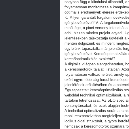
nagyban függ a kiindulási állapottól, 
folyamatosan monitorozza a kampányo
optimális eredmények elérése érdekéb
K: Milyen garantált forgalomnövekedé
igénybevételével? V: A forgalomnövek
minősége, a piaci verseny intenzitása
adni, hiszen minden projekt egyedi. U
jelentésekben tájékoztatja ügyfeleit
mentén dolgozunk és mindent megteszü
ügyfelünk tapasztalta már jelentős fo
igénybevételével.Keresőoptimalizálás 
keresőoptimalizálás szakértő?
A digitális világban elengedhetetlen, 
a keresőmotorok találati listáiban. A
folyamatosan változó terület, amely s
ezért egyre több cég fordul keresőopti
jelenlétének erősítésében és a potenci
Egy tapasztalt keresőoptimalizálás sza
weboldal technikai optimalizálását, a
tartalom létrehozását. Az SEO speciali
versenytársakat, és ezek alapján test
A technikai optimalizálás során a szak
mobil reszponzivitása megfeleljen a k
logikus oldal struktúrát, a gyors betö
nemcsak a keresőmotorok számára fon