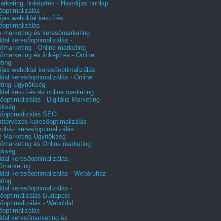
arketing, linképítés - Havidíjas honlap
őoptimalizálás
íjas weboldal készítés
őoptimalizálás
e marketing és keresőmarketing
dal keresőoptimalizálás -
őmarketing - Online marketing
őmarketing és linképítés - Online
ting
íjas weboldal keresőoptimalizálás
dal keresőoptimalizálás - Online
ting Ügynökség
dal készítés és online marketing
őoptimalizálás - Digitális Marketing
ökség
őoptimalizálás SEO
attervezés keresőoptimalizálás
uház keresőoptimalizálás
e Marketing Ügynökség
őmarketing és Online marketing
ökség
dal keresőoptimalizálás,
őmarketing
dal keresőoptimalizálás - Webáruház
ting
dal keresőoptimalizálás -
őoptimalizálás Budapest
őoptimalizálás - Weboldal
őoptimalizálás
dal keresőmarketing és