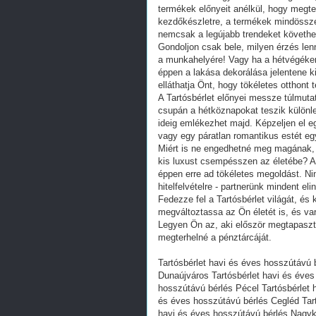
termékek előnyeit anélkül, hogy megte
kezdőkészletre, a termékek mindössze
nemcsak a legújabb trendeket követheti
Gondoljon csak bele, milyen érzés len
a munkahelyére! Vagy ha a hétvégéken 
éppen a lakása dekorálása jelentene k
elláthatja Önt, hogy tökéletes otthon
A Tartósbérlet előnyei messze túlmut
csupán a hétköznapokat teszik különl
ideig emlékezhet majd. Képzeljen el egy
vagy egy páratlan romantikus estét eg
Miért is ne engedhetné meg magának, h
kis luxust csempésszen az életébe? A 
éppen erre ad tökéletes megoldást. 
hitelfelvételre - partnerünk mindent eli
Fedezze fel a Tartósbérlet világát, és
megváltoztassa az Ön életét is, és va
Legyen Ön az, aki először megtapasztal
megterhelné a pénztárcáját.
Tartósbérlet havi és éves hosszútávú 
Dunaújváros Tartósbérlet havi és éves
hosszútávú bérlés Pécel Tartósbérlet 
és éves hosszútávú bérlés Cegléd Tart
havi és éves hosszútávú bérlés Nagyk