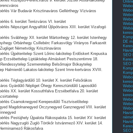
érlés Középső-Ferencváros 9. kerület József Attila-lakótelep
Onlin
Ferencváros
Webol
Webol
bérlés Vár Budavár Krisztinaváros Gellérthegy Víziváros
Webol
Webo
érlés 6. kerület Terézváros VI. kerület
Webár
érlés Népsziget Angyalföld Újlipótváros XIII. kerület Vizafogó
Webár
keres
Kompl
bérlés Svábhegy XII. kerület Mártonhegy 12. kerület Istenhegy
DE m
hegy Orbánhegy Csillebérc Farkasvölgy Virányos Farkasrét
Keres
Zugliget Németvölgy Krisztinaváros
Havid
bérlés Újpéteritelep Szent Lőrinc-lakótelep Erdőskert Krepuska
SEO 
p Erzsébettelep Liptáktelep Almáskert Pestszentimre 18.
Keres
SEO 
y Rendessytelep Szemeretelep Belsőmajor Bókaytelep
Kompl
lep Halmierdő Lakatos-lakótelep Szent Imre-kertváros XVIII.
Kompl
Webol
érlés Téglagyárdűlő 10. kerület X. kerület Felsőrákos
keres
város Gyárdűlő Népliget Óhegy Keresztúridűlő Laposdűlő
Webol
Webol
érlés XX. kerület Kossuthfalva Erzsébetfalva 20. kerület
keres
sirtatelep
Webol
 bérlés Csarnoknegyed Kerepesdűlő Tisztviselőtelep
Webol
gyed Magdolnanegyed Orczynegyed Ganznegyed VIII. kerület
Webol
vinnegyed
Havid
néme
érlés Pestújhely Újpalota Rákospalota 15. kerület XV. kerület
Havid
bérlés Nagyzugló Zugló Törökőr Istvánmező XIV. kerület 14.
Keres
ó Herminamező Rákosfalva
SEO Ü