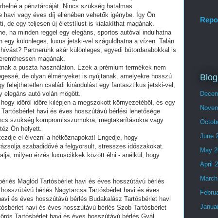
rhelné a pénztárcáját. Nincs szükség hatalmas
 havi vagy éves díj ellenében vehetők igénybe. Így Ön
Repo
, de egy teljesen új életstílust is kialakíthat magának.
ne, ha minden reggel egy elegáns, sportos autóval indulhatna
egy különleges, luxus jetski-vel száguldhatna a vízen. Talán
ihívást? Partnerünk akár különleges, egyedi bútordarabokkal is
t teremthessen magának.
atnak a puszta használaton. Ezek a prémium termékek nem
Blog
egessé, de olyan élményeket is nyújtanak, amelyekre hosszú
 felejthetetlen családi kirándulást egy fantasztikus jetski-vel,
y elegáns autó volán mögött.
Decem
ogy időről időre kilépjen a megszokott környezetéből, és egy
Novem
Tartósbérlet havi és éves hosszútávú bérlési lehetősége
Nincs szükség kompromisszumokra, megtakarításokra vagy
Octob
ntéz Ön helyett.
June 
 kezdje el élvezni a hétköznapokat! Engedje, hogy
rázsolja szabadidővé a felgyorsult, stresszes időszakokat.
May 2
ja, milyen érzés luxuscikkek között élni - anélkül, hogy
April 
March
bérlés Maglód Tartósbérlet havi és éves hosszútávú bérlés
 hosszútávú bérlés Nagytarcsa Tartósbérlet havi és éves
Febru
havi és éves hosszútávú bérlés Budakalász Tartósbérlet havi
Janua
ósbérlet havi és éves hosszútávú bérlés Szob Tartósbérlet
őrös Tartósbérlet havi és éves hosszútávú bérlés Gyál