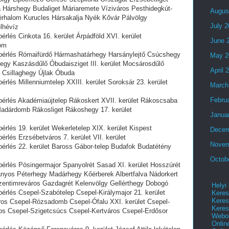
 Hárshegy Budaliget Máriaremete Víziváros Pesthidegkút-
Augus
érhalom Kurucles Hársakalja Nyék Kővár Pálvölgy
July 
lhévíz
érlés Cinkota 16. kerület Árpádföld XVI. kerület
June 
om
 bérlés Rómaifürdő Hármashatárhegy Harsánylejtő Csúcshegy
May 2
egy Kaszásdűlő Óbudaisziget III. kerület Mocsárosdűlő
April 
Csillaghegy Újlak Óbuda
érlés Millenniumtelep XXIII. kerület Soroksár 23. kerület
March
Febru
 bérlés Akadémiaújtelep Rákoskert XVII. kerület Rákoscsaba
adárdomb Rákosliget Rákoshegy 17. kerület
Janua
érlés 19. kerület Wekerletelep XIX. kerület Kispest
Decem
érlés Erzsébetváros 7. kerület VII. kerület
Novem
bérlés 22. kerület Baross Gábor-telep Budafok Budatétény
Octob
bérlés Pösingermajor Spanyolrét Sasad XI. kerület Hosszúrét
os Péterhegy Madárhegy Kőérberek Albertfalva Nádorkert
 Szentimreváros Gazdagrét Kelenvölgy Gellérthegy Dobogó
Helyi
bérlés Csepel-Szabótelep Csepel-Királymajor 21. kerület
Keres
Keres
ros Csepel-Rózsadomb Csepel-Ófalu XXI. kerület Csepel-
Keres
ros Csepel-Szigetcsúcs Csepel-Kertváros Csepel-Erdősor
Webol
Onlin