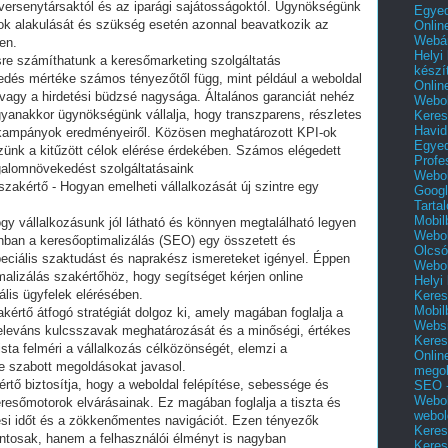
a versenytársaktól és az iparági sajátosságoktól. Ügynökségünk
Egyed
k alakulását és szükség esetén azonnal beavatkozik az
Onlin
Webár
en.
Helyi
sre számíthatunk a keresőmarketing szolgáltatás
készí
edés mértéke számos tényezőtől függ, mint például a weboldal
Onlin
 vagy a hirdetési büdzsé nagysága. Általános garanciát nehéz
Webol
gyanakkor ügynökségünk vállalja, hogy transzparens, részletes
Keres
Havid
 a kampányok eredményeiről. Közösen meghatározott KPI-ok
Egyed
nk a kitűzött célok elérése érdekében. Számos elégedett
Profe
rgalomnövekedést szolgáltatásaink
Webol
szakértő - Hogyan emelheti vállalkozását új szintre egy
Googl
Tarta
Mobil
hogy vállalkozásunk jól látható és könnyen megtalálható legyen
Webol
zonban a keresőoptimalizálás (SEO) egy összetett és
Olcsó
peciális szaktudást és naprakész ismereteket igényel. Éppen
Webol
malizálás szakértőhöz, hogy segítséget kérjen online
Helyi
ális ügyfelek elérésében.
Keres
Mobil
kértő átfogó stratégiát dolgoz ki, amely magában foglalja a
Websi
 releváns kulcsszavak meghatározását és a minőségi, értékes
Keres
sta felméri a vállalkozás célközönségét, elemzi a
Onlin
re szabott megoldásokat javasol.
mego
értő biztosítja, hogy a weboldal felépítése, sebessége és
SEO -
Webol
eresőmotorok elvárásainak. Ez magában foglalja a tiszta és
webol
ltési időt és a zökkenőmentes navigációt. Ezen tényezők
Keres
tosak, hanem a felhasználói élményt is nagyban
Keres