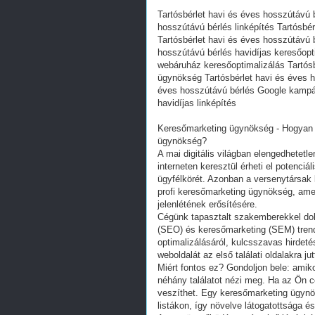
Tartósbérlet havi és éves hosszútávú 
hosszútávú bérlés linképítés Tartósbé
Tartósbérlet havi és éves hosszútávú
hosszútávú bérlés havidíjas keresőopt
webáruház keresőoptimalizálás Tartósbé
ügynökség Tartósbérlet havi és éves h
éves hosszútávú bérlés Google kampán
havidíjas linképítés
Keresőmarketing ügynökség - Hogyan t
ügynökség?
A mai digitális világban elengedhetetle
interneten keresztül érheti el potenciá
ügyfélkörét. Azonban a versenytársak 
profi keresőmarketing ügynökség, ame
jelenlétének erősítésére.
Cégünk tapasztalt szakemberekkel dolg
(SEO) és keresőmarketing (SEM) trend
optimalizálásáról, kulcsszavas hirdet
weboldalát az első találati oldalakra 
Miért fontos ez? Gondoljon bele: amiko
néhány találatot nézi meg. Ha az Ön c
veszíthet. Egy keresőmarketing ügynöks
listákon, így növelve látogatottsága é