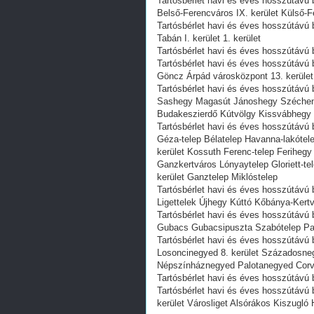
Tartósbérlet havi és éves hosszútávú b
Belső-Ferencváros IX. kerület Külső-
Tartósbérlet havi és éves hosszútávú 
Tabán I. kerület 1. kerület
Tartósbérlet havi és éves hosszútávú b
Tartósbérlet havi és éves hosszútávú b
Göncz Árpád városközpont 13. kerület
Tartósbérlet havi és éves hosszútávú 
Sashegy Magasút Jánoshegy Széchenyi
Budakeszierdő Kútvölgy Kissvábhegy 
Tartósbérlet havi és éves hosszútávú 
Géza-telep Bélatelep Havanna-lakótele
kerület Kossuth Ferenc-telep Feriheg
Ganzkertváros Lónyaytelep Gloriett-te
kerület Ganztelep Miklóstelep
Tartósbérlet havi és éves hosszútávú b
Ligettelek Újhegy Kúttó Kőbánya-Kert
Tartósbérlet havi és éves hosszútávú b
Gubacs Gubacsipuszta Szabótelep Pac
Tartósbérlet havi és éves hosszútávú
Losoncinegyed 8. kerület Századosne
Népszínháznegyed Palotanegyed Cor
Tartósbérlet havi és éves hosszútávú b
Tartósbérlet havi és éves hosszútávú 
kerület Városliget Alsórákos Kiszugl