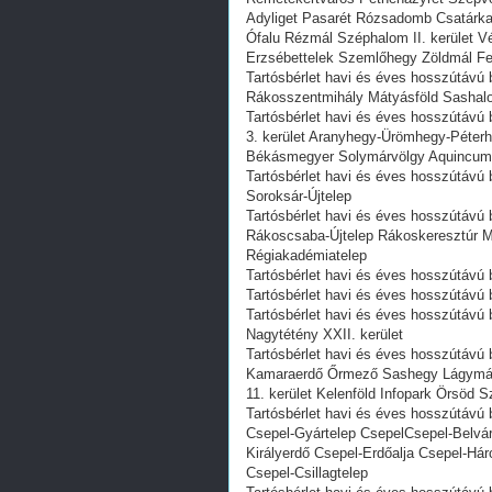
Adyliget Pasarét Rózsadomb Csatárka
Ófalu Rézmál Széphalom II. kerület V
Erzsébettelek Szemlőhegy Zöldmál Fe
Tartósbérlet havi és éves hosszútávú b
Rákosszentmihály Mátyásföld Sashal
Tartósbérlet havi és éves hosszútávú
3. kerület Aranyhegy-Ürömhegy-Péterh
Békásmegyer Solymárvölgy Aquincum 
Tartósbérlet havi és éves hosszútávú b
Soroksár-Újtelep
Tartósbérlet havi és éves hosszútávú
Rákoscsaba-Újtelep Rákoskeresztúr M
Régiakadémiatelep
Tartósbérlet havi és éves hosszútávú b
Tartósbérlet havi és éves hosszútávú b
Tartósbérlet havi és éves hosszútávú 
Nagytétény XXII. kerület
Tartósbérlet havi és éves hosszútávú 
Kamaraerdő Őrmező Sashegy Lágymány
11. kerület Kelenföld Infopark Örsöd
Tartósbérlet havi és éves hosszútávú 
Csepel-Gyártelep CsepelCsepel-Belvá
Királyerdő Csepel-Erdőalja Csepel-Há
Csepel-Csillagtelep