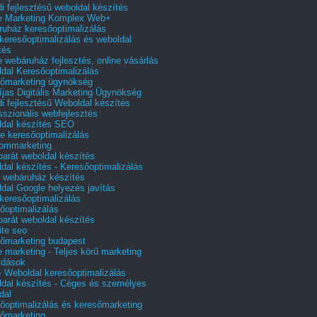
i fejlesztésű weboldal készítés
e Marketing Komplex Web+
uház keresőoptimalizálás
 keresőoptimalizálás és weboldal
tés
e webáruház fejlesztés, online vásárlás
dal Keresőoptimalizálás
őmarketing ügynökség
íjas Digitális Marketing Ügynökség
i fejlesztésű Weboldal készítés
sszionális webfejlesztés
dal készítés SEO
e keresőoptimalizálás
lommarketing
barát weboldal készítés
dal készítés - Keresőoptimalizálás
 webáruház készítés
dal Google helyezés javítás
 keresőoptimalizálás
őoptimalizálás
barát weboldal készítés
te seo
őmarketing budapest
e marketing - Teljes körű marketing
ldások
 Weboldal keresőoptimalizálás
dal készítés - Céges és személyes
dal
őoptimalizálás és keresőmarketing
őmarketing