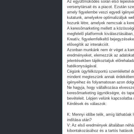
Az együttműködés során első lépéské
versenytársait és a piacot. Ezután sz
amely figyelembe veszi egyedi igényeit
kutatunk, amelyekre optimalizáljuk web
hozunk létre, amelyek nemcsak a kere
A keresőmarketing mellett a közösségi
megfelelő platformok kiválasztásában
Kreatív, figyelemfelkeltő bejegyzések
elősegítik az interakciót.
Azonban munkánk nem ér véget a kam
eredményeket, elemezzük az adatokat
jelentésekben tájékoztatjuk előrehala
hatékonyságával.
Cégünk ügyfélközpontú szemlélettel d
mindent megteszünk annak érdekében, 
igényeihez és folyamatosan azon dolg
Ne hagyja, hogy vállalkozása elvessze
keresőmarketing ügynökségre, és tapas
bevételeit. Lépjen velünk kapcsolatba 
Kérdések és válaszok:
K: Mennyi időbe telik, amíg láthatóa
indítása után?
V: Az első eredmények általában néhán
kibontakozásához és a tartós hatások 