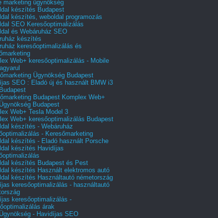
e marketing ügynökség
dal készítés Budapest
dal készítés, weboldal programozás
dal SEO Keresőoptimalizálás
ldal és Webáruház SEO
uház készítés
uház keresőoptimalizálás és
őmarketing
ex Web+ keresőoptimalizálás - Mobile
agyarul
őmarketing Ügynökség Budapest
íjas SEO : Eladó új és használt BMW i3
Budapest
őmarketing Budapest Komplex Web+
Ügynökség Budapest
ex Web+ Tesla Model 3
ex Web+ keresőoptimalizálás Budapest
dal készítés - Webáruház
őoptimalizálás - Keresőmarketing
dal készítés - Eladó használt Porsche
dal készítés Havidíjas
őoptimalizálás
dal készítés Budapest és Pest
dal készítés Használt elektromos autó
dal készítés Használtautó németország
íjas keresőoptimalizálás - használtautó
tország
íjas keresőoptimalizálás -
őoptimalizálás árak
gynökség - Havidíjas SEO